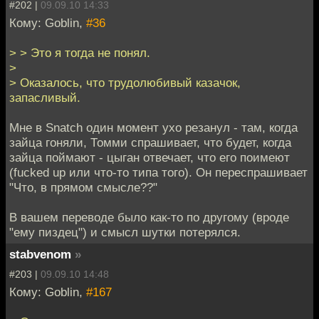
#202 |
09.09.10 14:33
Кому: Goblin,
#36
> > Это я тогда не понял.
>
> Оказалось, что трудолюбивый казачок,
запасливый.
Мне в Snatch один момент ухо резанул - там, когда
зайца гоняли, Томми спрашивает, что будет, когда
зайца поймают - цыган отвечает, что его поимеют
(fucked up или что-то типа того). Он переспрашивает
"Что, в прямом смысле??"
В вашем переводе было как-то по другому (вроде
"ему пиздец") и смысл шутки потерялся.
stabvenom
»
#203 |
09.09.10 14:48
Кому: Goblin,
#167