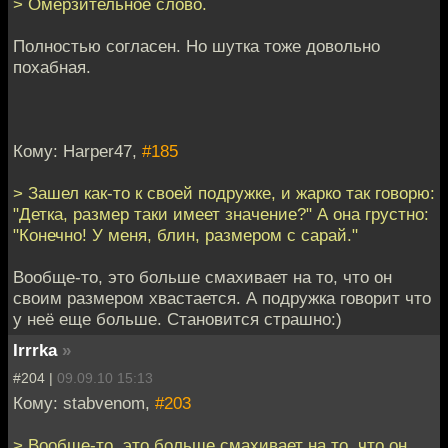
> Омерзительное слово.
Полностью согласен. Но шутка тоже довольно
похабная.
Кому: Harper47,
#185
> Зашел как-то к своей подружке, и жарко так говорю:
"Детка, размер таки имеет значение?" А она грустно:
"Конечно! У меня, блин, размером с сарай."
Вообще-то, это больше смахивает на то, что он
своим размером хвастается. А подружка говорит что
у неё еще больше. Становится страшно:)
Irrrka
»
#204 |
09.09.10 15:13
Кому: stabvenom,
#203
> Вообще-то, это больше смахивает на то, что он