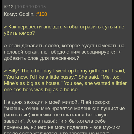
#212 |
10.09.10 00:15
Кому: Goblin,
#100
> Как перевести анекдот, чтобы отразить суть и не
убить юмор?
А если добавить слово, которое будет намекать на
половой орган, т.к. твёрдо с ним ассоциируется +
добавить слов для пояснения.?
> Billy! The other day I went up to my girlfriend. I said,
"You know, I'd like a little pussy." She said, "Me, too.
Mine's as big as a house." You see, she wanted a littler
one cos hers was big as a house.
На днях заходил к моей милой. Я ей говорю:
"знаешь, очень мне нравятся маленькие пушистые
(мохнатые) кошечки, не отказался бы такую
завести". А она такая!: "и я бы хотела себе
поменьше, ничего не могу поделать - все мужики
после секса жалуются, что завести не могут -