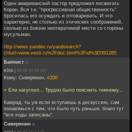
Один американский пастор предложил посжигать
Коран. Вся т.н. "прогрессивная общественность"
бросилась его осуждать и отговаривать. И что
характерно, не столько из этических соображений,
сколько из боязни неотвратимой мести со стороны
мусульман.
http://news.yandex.ru/yandsearch?
cl4url=www.vesti.ru%2Fdoc.html%3Fid%3D391285
Баянист
»
#206 |
09.09.10 16:20
Кому: Сиверянин,
#200
> Ели нагуглил... Трудно было пояснить темному...
Камрад, ты уж если вступаешь в дискуссию, сам
ознакомься с тем, что было чуть раньше, благо тут
"все ходы записаны".
Сиверянин
»