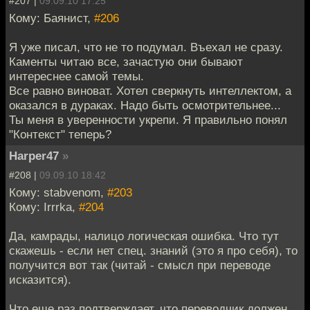
#207 |
09.09.10 17:25
Кому: Баянист,
#206
Я уже писал, что не то подумал. Въехал не сразу.
Каменты читаю все, зачастую они бывают
интереснее самой темы.
Все равно виноват. Хотел сверкнуть интеллектом, а
оказался в дураках. Надо быть осмотрительнее...
Ты меня в уверенности укрепи. Я правильно понял
"Контекст" теперь?
Harper47
»
#208 |
09.09.10 18:42
Кому: stabvenom,
#203
Кому: Irrrka,
#204
Да, камрады, налицо логическая ошибка. Что тут
скажешь - если нет спец. знаний (это я про себя), то
получится вот так (читай - смысл при переводе
исказится).
Что еще раз подтверждает, что переводчик должен