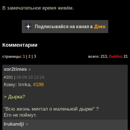
В замечательное время живём.
Подписывайся на канал в
Дзен
Комментарии
cтраницы:
1
|
2
| 3
всего: 213,
Goblin
: 21
xor2times
»
#201 |
09.09.10 12:24
Кому: Irrrka,
#199
> Дырка?
"Всю жизнь мечтал о маленькой дырке" ?
Его не поймут.
Irukandji
»