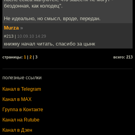
бездонная, как колодец".
Не идеально, но смысл, вроде, передан.
Murza
»
#213 |
10.09.10 14:29
книжку начал читать, спасибо за цынк
cтраницы:
1
|
2
| 3
всего: 213
полезные ссылки
Канал в Telegram
Канал в MAX
Группа в Контакте
Канал на Rutube
Канал в Дзен