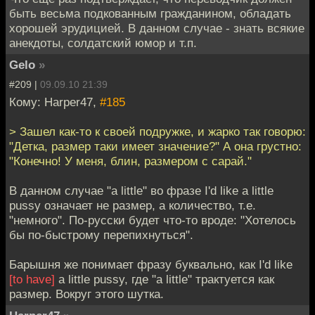
быть весьма подкованным гражданином, обладать
хорошей эрудицией. В данном случае - знать всякие
анекдоты, солдатский юмор и т.п.
Gelo
»
#209 |
09.09.10 21:39
Кому: Harper47,
#185
> Зашел как-то к своей подружке, и жарко так говорю:
"Детка, размер таки имеет значение?" А она грустно:
"Конечно! У меня, блин, размером с сарай."
В данном случае "a little" во фразе I'd like a little
pussy означает не размер, а количество, т.е.
"немного". По-русски будет что-то вроде: "Хотелось
бы по-быстрому перепихнуться".
Барышня же понимает фразу буквально, как I'd like
[to have]
a little pussy, где "a little" трактуется как
размер. Вокруг этого шутка.