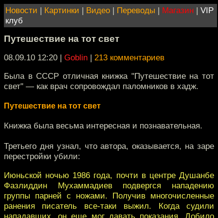
Новости
|
Картинки
|
Видео
|
Переводы
|
Магазин
|
VIP
клуб
Путешествие на тот свет
08.09.10 12:20
|
Goblin
|
213 комментариев
Была в СССР отличная книжка "Путешествие на тот
свет" — как врач сопровождал паломников в хадж.
Путешествие на тот свет
Книжка была весьма интересная и познавательная.
Третьего дня узнал, что автора, оказывается, на заре
перестройки убили:
Июньской ночью 1986 года, почти в центре Душанбе
Фазлиддин Мухаммадиев подвергся нападению
группы парней с ножами. Получив многочисленные
ранения писатель все-таки выжил. Когда судили
нападавших, он еще мог давать показания. Добило