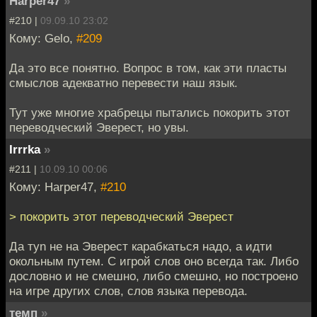
Harper47
»
#210 |
09.09.10 23:02
Кому: Gelo,
#209
Да это все понятно. Вопрос в том, как эти пласты
смыслов адекватно перевести наш язык.
Тут уже многие храбрецы пытались покорить этот
переводческий Эверест, но увы.
Irrrka
»
#211 |
10.09.10 00:06
Кому: Harper47,
#210
> покорить этот переводческий Эверест
Да туn не на Эверест карабкаться надо, а идти
окольным путем. С игрой слов оно всегда так. Либо
дословно и не смешно, либо смешно, но построено
на игре других слов, слов языка перевода.
темп
»