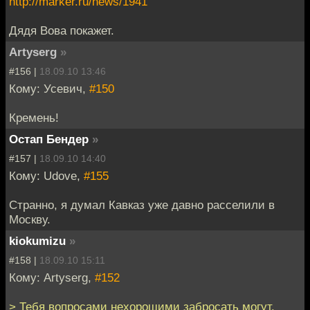
http://marker.ru/news/1941
Дядя Вова покажет.
Artyserg
»
#156 |
18.09.10 13:46
Кому: Усевич,
#150
Кремень!
Остап Бендер
»
#157 |
18.09.10 14:40
Кому: Udove,
#155
Странно, я думал Кавказ уже давно расселили в
Москву.
kiokumizu
»
#158 |
18.09.10 15:11
Кому: Artyserg,
#152
> Тебя вопросами нехорошими забросать могут.