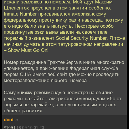
искали земляков по номерам. Мой друг Максим
Шлепентох преуспел в этом занятии особенно.
Inmate Number присваивался американскому
федеральному преступнику раз и навсегда, поэтому
его надо было знать наизусть. Некоторые особо
продвинутые зэки выкалывали на своем теле
тюремный эквивалент Social Security Number. Я тоже
начинал думать в этом татуировочном направлении
– Show Must Go On!
Номер гражданина Трахтенберга в книге многократно
упоминается, а при желание Федеральная служба
тюрем США имеет веб сайт где можно проследить
месторазположение любого "номера".
Саму книжку рекоммендую несмотря на обилие
рекламы на сайте - Американским комрадам ибо от
тюрьмы не зарекайся, а всем остальным в целях
общего развития.
dent
»
#109 |
18.09.10 01:20