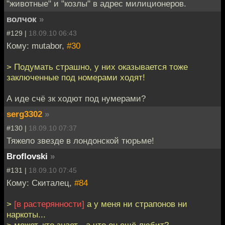
"животные" и "козлы" в адрес милиционеров.
волчок
»
#129 |
18.09.10 06:43
Кому: mutabor,
#30
> Подумать страшно, у них оказывается тоже
заключенные под номерами ходят!
А иде счё зк ходют под нумерами?
serg3302
»
#130 |
18.09.10 07:37
Тяжело звезде в лондонской тюрьме!
Broflovski
»
#131 |
18.09.10 07:45
Кому: Скиталец,
#84
>
[в растерянности]
а у меня ни страпонов ни
наркоты...