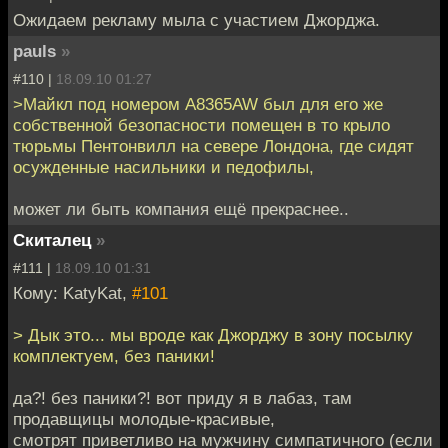
Ожидаем рекламу мыла с участием Джорджа.
pauls
»
#110 |
18.09.10 01:27
>Майкл под номером A8365AW был для его же
собственной безопасности помещен в то крыло
тюрьмы Пентонвилл на севере Лондона, где сидят
осужденные насильники и педофилы,
может ли быть компания ещё прекраснее..
Скиталец
»
#111 |
18.09.10 01:31
Кому: KatyKat,
#101
> Дык это... мы вроде как Джорджу в зону посылку
комплектуем, без паники!
да?! без паники?! вот приду я в лабаз, там
продавщицы молодые-красивые,
смотрят приветливо на мужчину симпатичного (если