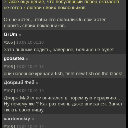
>Такое ощущение, что популярный певец оказался
не готов к любви своих поклонников.
Он не хотел, чтобы его любили.Он сам хотел
любить своих поклонников.
GrUm
»
#105 |
18.09.10 01:10
Зато пьяным водить, наверное, больше не будет.
goosetea
»
#106 |
18.09.10 01:13
они наверное кричали fish, fish! new fish on the block!
Добрый Фей
»
#107 |
18.09.10 01:19
Джорж Майкл не вписался в тюремную иерархию...
Ну почему же ? Как раз очень даже вписался. Занял
ткскть свою нишу.
vardomskiy
»
#108 |
18.09.10 01:19