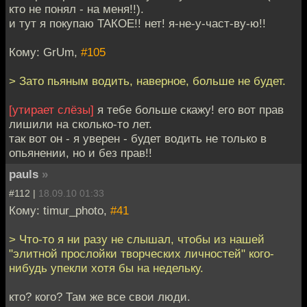
кто не понял - на меня!!).
и тут я покупаю ТАКОЕ!! нет! я-не-у-част-ву-ю!!
Кому: GrUm,
#105
> Зато пьяным водить, наверное, больше не будет.
[утирает слёзы]
я тебе больше скажу! его вот прав
лишили на сколько-то лет.
так вот он - я уверен - будет водить не только в
опьянении, но и без прав!!
pauls
»
#112 |
18.09.10 01:33
Кому: timur_photo,
#41
> Что-то я ни разу не слышал, чтобы из нашей
"элитной прослойки творческих личностей" кого-
нибудь упекли хотя бы на недельку.
кто? кого? Там же все свои люди.