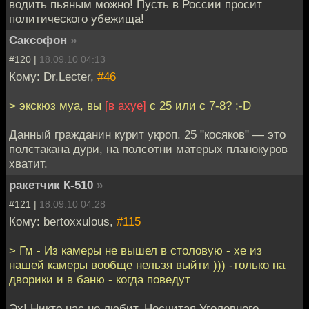
водить пьяным можно! Пусть в России просит
политического убежища!
Саксофон
»
#120 |
18.09.10 04:13
Кому: Dr.Lecter,
#46
> экскюз муа, вы
[в ахуе]
с 25 или с 7-8? :-D
Данный гражданин курит укроп. 25 "косяков" — это
полстакана дури, на полсотни матерых планокуров
хватит.
ракетчик К-510
»
#121 |
18.09.10 04:28
Кому: bertoxxulous,
#115
> Гм - Из камеры не вышел в столовую - хе из
нашей камеры вообще нельзя выйти ))) -только на
дворики и в баню - когда поведут
Эх! Никто нас не любит. Несчитая Уголовного