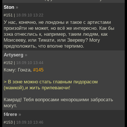
Ston
»
#151 |
18.09.10 13:22
У нас, конечно, не лондоны и такое с артистами
произойти не может, но всё же интересно. Как бы
зэка отнеслись к, например, таким людям, как
Моисееву, или Тимати, или Звереву? Могу
предположить, что вполне терпимо.
Artyserg
»
#152 |
18.09.10 13:44
Кому: Гонzа,
#145
> В зоне можно стать главным пидорасом
(мамкой),и жить припеваючи!
Камрад! Тебя вопросами нехорошими забросать
могут.
f4rere
»
#153 |
18.09.10 13:46