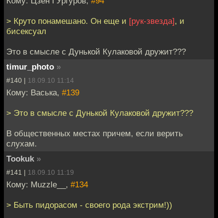
Кому: Цзен ГУргуров,
#94
> Круто понамешано. Он еще и
[рук-звезда]
, и
бисексуал
Это в смысле с Дунькой Кулаковой дружит???
timur_photo
»
#140 |
18.09.10 11:14
Кому: Васька,
#139
> Это в смысле с Дунькой Кулаковой дружит???
В общественных местах причем, если верить
слухам.
Tookuk
»
#141 |
18.09.10 11:19
Кому: Muzzle__,
#134
> Быть пидорасом - своего рода экстрим!))