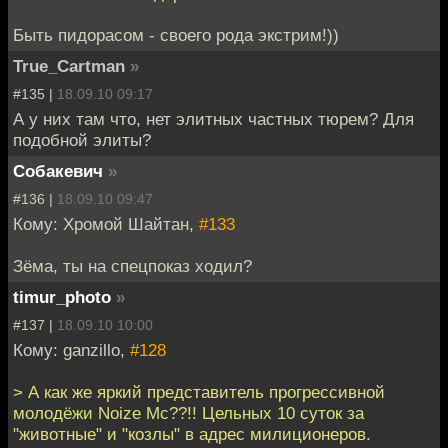
Быть пидорасом - своего рода экстрим!))
True_Cartman
»
#135 |
18.09.10 09:17
А у них там что, нет элитных частных тюрем? Для
подобной элиты?
Собакевич
»
#136 |
18.09.10 09:47
Кому: Хромой Шайтан,
#133
Зёма, ты на спецпоказ ходил?
timur_photo
»
#137 |
18.09.10 10:00
Кому: ganzillo,
#128
> А как же яркий представитель прогрессивной
молодёжи Noize Mc??!! Цельных 10 суток за
"животные" и "козлы" в адрес милиционеров.