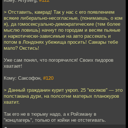
> Отставить, камрад! Так у нас с его появлением
всякие либерально-несогласные, (понимаешь, о ком
я), да гомосексуально-демократические (тем более
мыслю ловишь) начнут по городам и весям пьяные
и наркотически-зависимые на авто рассекать и
потом в Лондонях убежища просить! Самары тебе
мало? Окстись!
Уже сам понял, что погорячился! Своих пидоров
хватает!
Кому: Саксофон,
#120
> Данный гражданин курит укроп. 25 "косяков" — это
полстакана дури, на полсотни матерых планокуров
хватит.
Так его не в тюрьму надо, а к Ройзману в
"концлагерь", только от койки не отстегивать.