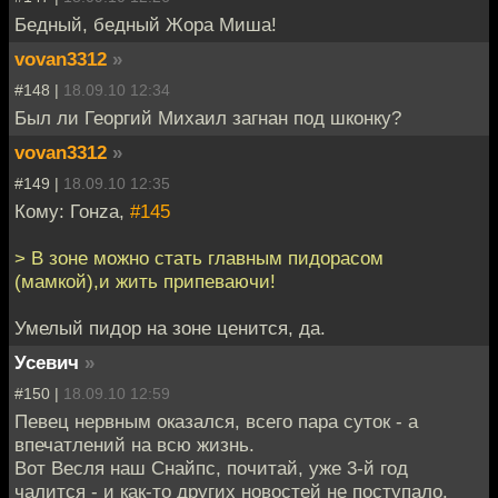
Бедный, бедный Жора Миша!
vovan3312
»
#148 |
18.09.10 12:34
Был ли Георгий Михаил загнан под шконку?
vovan3312
»
#149 |
18.09.10 12:35
Кому: Гонzа,
#145
> В зоне можно стать главным пидорасом
(мамкой),и жить припеваючи!
Умелый пидор на зоне ценится, да.
Усевич
»
#150 |
18.09.10 12:59
Певец нервным оказался, всего пара суток - а
впечатлений на всю жизнь.
Вот Весля наш Снайпс, почитай, уже 3-й год
чалится - и как-то других новостей не поступало.