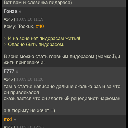
Вот вам и слезинка пидараса)
Гонzа
»
#145 |
18.09.10 11:19
Кому: Tookuk,
#40
> И на зоне нет пидорасам житья!
> Опасно быть пидорасом.
В зоне можно стать главным пидорасом (мамкой),и
жить припеваючи!
F777
»
#146 |
18.09.10 11:20
там в статье написано дальше сколько раз и за что
он привлекался
оказывается что он злостный рецедивист-наркоман
а в тюрьму не хочет =)
mxl
»
#147 |
18.09.10 12:26