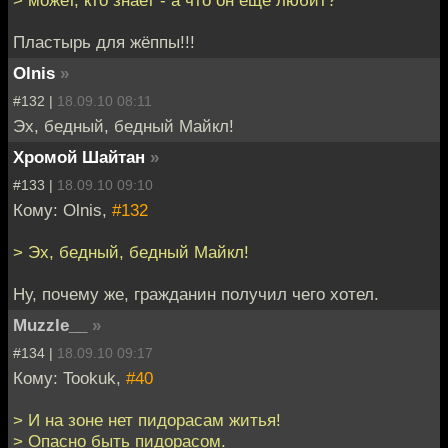
> может, кто знает - а что он ещё любит?
Пластырь для жёппы!!!
Olnis
»
#132 |
18.09.10 08:11
Эх, бедный, бедный Майкл!
Хромой Шайтан
»
#133 |
18.09.10 09:10
Кому: Olnis,
#132
> Эх, бедный, бедный Майкл!
Ну, почему же, гражданин получил чего хотел.
Muzzle__
»
#134 |
18.09.10 09:17
Кому: Tookuk,
#40
> И на зоне нет пидорасам житья!
> Опасно быть пидорасом.