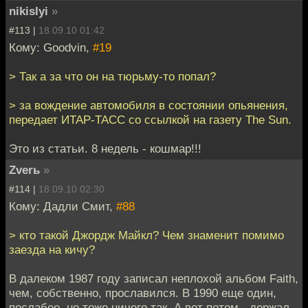
nikislyi
»
#113 |
18.09.10 01:42
Кому: Goodvin,
#19
> Так а за что он на тюрьму-то попал?
> за вождение автомобиля в состоянии опьянения,
передает ИТАР-ТАСС со ссылкой на газету The Sun.
Это из статьи. 8 недель - кошмар!!!
Zverь
»
#114 |
18.09.10 02:30
Кому: Дадли Смит,
#88
> кто такой Джордж Майкл? Чем знаменит помимо
заезда на кичу?
В далеком 1987 году записал неплохой альбом Faith,
чем, собственно, прославился. В 1990 еще один,
послабее, но тоже ничего так. А вот потом - держал