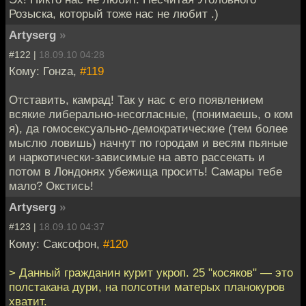
Розыска, который тоже нас не любит .)
Artyserg
»
#122 |
18.09.10 04:28
Кому: Гонzа,
#119
Отставить, камрад! Так у нас с его появлением
всякие либерально-несогласные, (понимаешь, о ком
я), да гомосексуально-демократические (тем более
мыслю ловишь) начнут по городам и весям пьяные
и наркотически-зависимые на авто рассекать и
потом в Лондонях убежища просить! Самары тебе
мало? Окстись!
Artyserg
»
#123 |
18.09.10 04:37
Кому: Саксофон,
#120
> Данный гражданин курит укроп. 25 "косяков" — это
полстакана дури, на полсотни матерых планокуров
хватит.