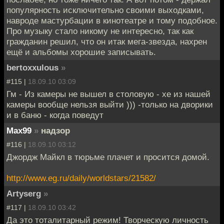
популярность исключительно своими выходками,
навроде мастурбации в кинотеатре и тому подобное.
Про музыку стало никому не интересно, так как
гражданин решил, что он итак мега-звезда, нахрен
ещё и альбомы хорошие записывать.
bertoxxulous
»
#115 |
18.09.10 03:09
Гм - Из камеры не вышел в столовую - хе из нашей
камеры вообще нельзя выйти ))) -только на дворики
и в баню - когда поведут
Max99
»
надзор
#116 |
18.09.10 03:12
Джордж Майкл в тюрьме плачет и просится домой.
http://www.eg.ru/daily/worldstars/21582/
Artyserg
»
#117 |
18.09.10 03:42
Да это тоталитарный режим! Творческую личность