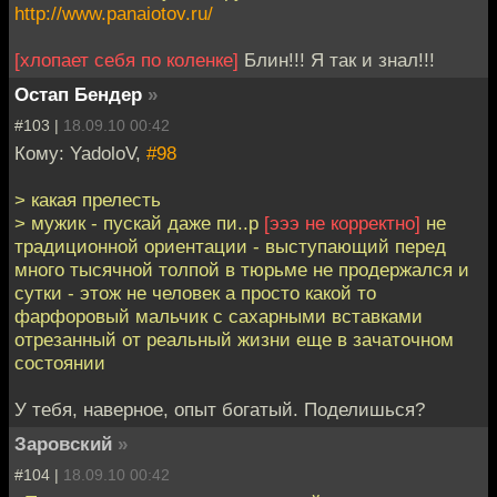
http://www.panaiotov.ru/
[хлопает себя по коленке]
Блин!!! Я так и знал!!!
Остап Бендер
»
#103 |
18.09.10 00:42
Кому: YadoloV,
#98
> какая прелесть
> мужик - пускай даже пи..р
[эээ не корректно]
не
традиционной ориентации - выступающий перед
много тысячной толпой в тюрьме не продержался и
сутки - этож не человек а просто какой то
фарфоровый мальчик с сахарными вставками
отрезанный от реальный жизни еще в зачаточном
состоянии
У тебя, наверное, опыт богатый. Поделишься?
Заровский
»
#104 |
18.09.10 00:42