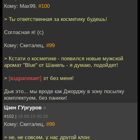
Кому: Max99,
#100
> Ты ответственная за косметику будешь!
Согласная я! (с)
Кому: Скиталец,
#99
> Кстати о косметике - появился новые мужской
аромат "Blue" от Шанель - я думаю, подойдет!
>
[вздрагивает]
эт без меня!
Дык это... мы вроде как Джорджу в зону посылку
комплектуем, без паники!
Цзен ГУргуров
»
#102 |
18.09.10 00:28
Кому: Скиталец,
#99
> не. не совсем. у нас другой клон: