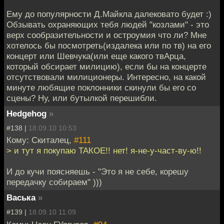
Ему до популярности Д.Майкла далековато будет :)
Обзывать охраняющих тебя людей "козлами" - это
верх сообразительности и остроумия что ли? Мне
хотелось бы посмотреть(издалека или по тв) на его
концерт или Шевчука(или еще какого твАрца,
который обсирает милицию), если бы на концерте
отсутствовали милиционеры. Интересно, на какой
минуте любящие поклонники скинули бы его со
сцены? Ну, или бутылкой перешибли.
Hedgehog
»
#138 |
18.09.10 10:53
Кому: Скиталец,
#111
> и тут я покупаю ТАКОЕ!! нет! я-не-у-част-ву-ю!!
И до кучи поясняешь - "Это я не себе, корешу
передачку собираем" )))
Васька
»
#139 |
18.09.10 11:09