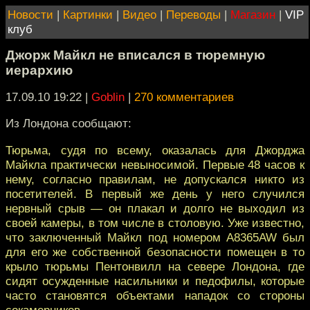
Новости
|
Картинки
|
Видео
|
Переводы
|
Магазин
|
VIP
клуб
Джорж Майкл не вписался в тюремную
иерархию
17.09.10 19:22
|
Goblin
|
270 комментариев
Из Лондона сообщают:
Тюрьма, судя по всему, оказалась для Джорджа
Майкла практически невыносимой. Первые 48 часов к
нему, согласно правилам, не допускался никто из
посетителей. В первый же день у него случился
нервный срыв — он плакал и долго не выходил из
своей камеры, в том числе в столовую. Уже известно,
что заключенный Майкл под номером A8365AW был
для его же собственной безопасности помещен в то
крыло тюрьмы Пентонвилл на севере Лондона, где
сидят осужденные насильники и педофилы, которые
часто становятся объектами нападок со стороны
сокамерников.