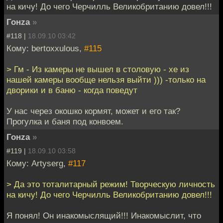
на кичу! До чего Черчилль Великобританию довел!!!
Гонzа
»
#118 |
18.09.10 03:42
Кому: bertoxxulous,
#115
> Гм - Из камеры не вышел в столовую - хе из
нашей камеры вообще нельзя выйти ))) -только на
дворики и в баню - когда поведут
У нас через окошко кормят, может и его так?
Прогулка и баня под конвоем.
Гонzа
»
#119 |
18.09.10 03:58
Кому: Artyserg,
#117
> Да это тоталитарный режим! Творческую личность
на кичу! До чего Черчилль Великобританию довел!!!
Я понял! Он инакомыслящий!!! Инакомыслит, что