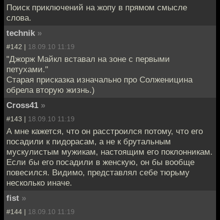
Поиск приключений на жопу в прямом смысле
слова.
technik
»
#142 |
18.09.10 11:19
"Джорж Майкл вставал на зоне с первыми
петухами."
Старая присказка изначально про Солженицина
обрела вторую жизнь.)
Cross41
»
#143 |
18.09.10 11:19
А мне кажется, что он расстроился потому, что его
посадили к пидорасам, а не к брутальным
мускулистым мужикам, настоящим его поклонникам.
Если бы его посадили в женскую, он бы вообще
повесился. Видимо, представлял себе тюрьму
несколько иначе.
fist
»
#144 |
18.09.10 11:19