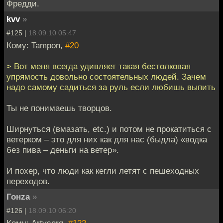
Фредди.
kvv
»
#125 |
18.09.10 05:47
Кому: Tampon,
#20
> Вот меня всегда удивляет такая бестолковая
упрямость довольно состоятельных людей. Зачем
надо самому садиться за руль если любишь выпить
Ты не понимаешь творцов.
Ширнуться (вмазать, etc.) и потом не прокатиться с
ветерком – это для них как для нас (быдла) «водка
без пива – деньги на ветер».
И похер, что люди как кегли летят с пешеходных
переходов.
Гонzа
»
#126 |
18.09.10 06:20
Кому: Artyserg,
#122