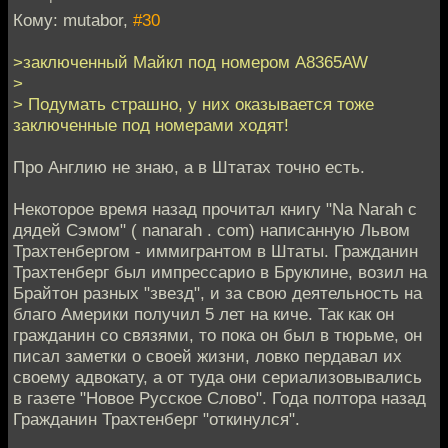
Кому: mutabor,
#30
>заключенный Майкл под номером A8365AW
>
> Подумать страшно, у них оказывается тоже
заключенные под номерами ходят!
Про Англию не знаю, а в Штатах точно есть.
Некоторое время назад прочитал книгу "Na Narah с
дядей Сэмом" ( nanarah . com) написанную Львом
Трахтенбергом - иммигрантом в Штаты. Гражданин
Трахтенберг был импрессарио в Бруклине, возил на
Брайтон разных "звезд", и за свою деятельность на
благо Америки получил 5 лет на киче. Так как он
гражданин со связями, то пока он был в тюрьме, он
писал заметки о своей жизни, ловко пердавал их
своему адвокату, а от туда они сериализовывались
в газете "Новое Русское Слово". Года полтора назад
Гражданин Трахтенберг "откинулся".