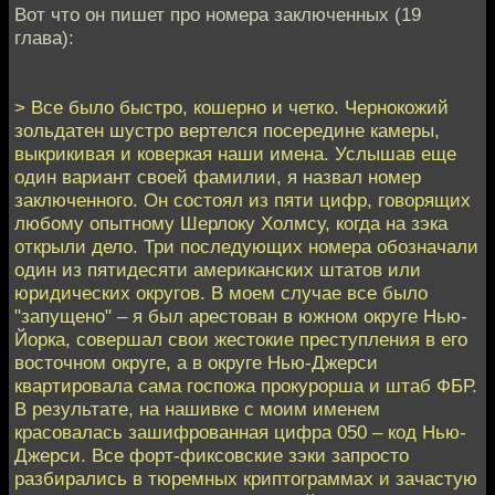
Вот что он пишет про номера заключенных (19
глава):
> Все было быстро, кошерно и четко. Чернокожий
зольдатен шустро вертелся посередине камеры,
выкрикивая и коверкая наши имена. Услышав еще
один вариант своей фамилии, я назвал номер
заключенного. Он состоял из пяти цифр, говорящих
любому опытному Шерлоку Холмсу, когда на зэка
открыли дело. Три последующих номера обозначали
один из пятидесяти американских штатов или
юридических округов. В моем случае все было
"запущено" – я был арестован в южном округе Нью-
Йорка, совершал свои жестокие преступления в его
восточном округе, а в округе Нью-Джерси
квартировала сама госпожа прокурорша и штаб ФБР.
В результате, на нашивке с моим именем
красовалась зашифрованная цифра 050 – код Нью-
Джерси. Все форт-фиксовские зэки запросто
разбирались в тюремных криптограммах и зачастую