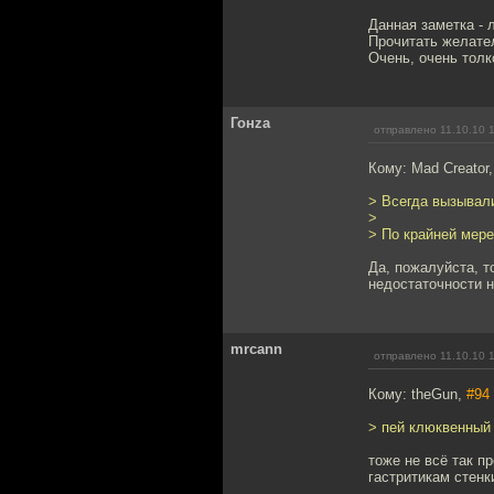
Данная заметка - 
Прочитать желате
Очень, очень толк
Гонzа
отправлено 11.10.10 
Кому: Mad Creator
> Всегда вызывал
>
> По крайней мере
Да, пожалуйста, т
недостаточности н
mrcann
отправлено 11.10.10 
Кому: theGun,
#94
> пей клюквенный 
тоже не всё так п
гастритикам стенк