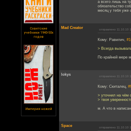
а всего лишь на т
обязательство соб
месяц у тебя уже 
Mad Creator
Советские
отправлено 11.10.10 
учебники 1940-50х
годов
Кому: Равилич,
#1
> Всегда вызывал
По крайней мере м
lokys
отправлено 11.10.10 
Кому: Скиталец,
#
> уточнил на чём 
> твоя уверенност
м. А что в написа
Империя ножей
Space
отправлено 11.10.10 