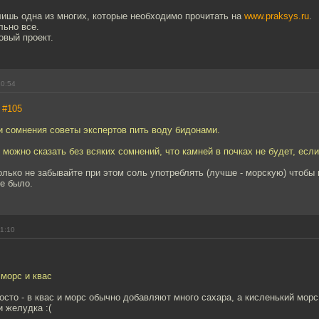
лишь одна из многих, которые необходимо прочитать на
www.praksys.ru
.
льно все.
овый проект.
10:54
,
#105
и сомнения советы экспертов пить воду бидонами.
 можно сказать без всяких сомнений, что камней в почках не будет, если
олько не забывайте при этом соль употреблять (лучше - морскую) чтобы
е было.
11:10
морс и квас
росто - в квас и морс обычно добавляют много сахара, а кисленький мор
и желудка :(