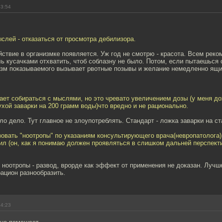
13:54
слей - отказаться от просмотра дебилизора.
йствие в организмке появляется. Уж год не смотрю - красота. Всем рек
ь кусачками отхватить, чтоб соблазну не было. Потом, если пытаешься 
зм показываемого вызывает рвотные позывы и желание немедленно ящи
ает собираться с мыслями, но это чревато увеличением дозы (у меня д
хой заварки на 200 грамм воды)что вредно и не рационально.
ло дело. Тут главное не злоупотреблять. Стандарт - ложка заварки на ста
вать "ноотропы" по указаниям консультирующего врача(невропатолога)
ил (он, как я понимаю должен проявляться в слишком дальней перспект
и ноотропы - развод, врорде как эффект от применения не доказан. Луч
ацион разнообразить.
14:23