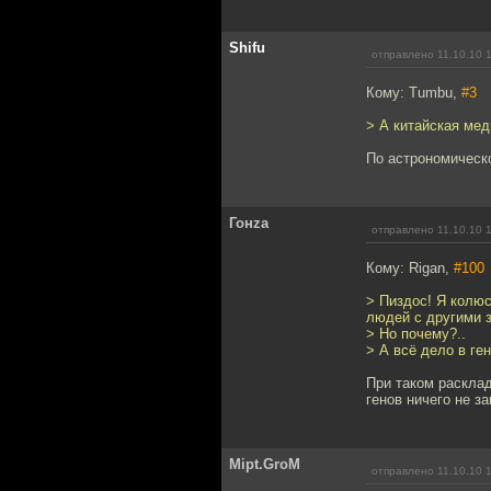
Shifu
отправлено 11.10.10 
Кому: Tumbu,
#3
> А китайская мед
По астрономическ
Гонzа
отправлено 11.10.10 
Кому: Rigan,
#100
> Пиздос! Я колюс
людей с другими 
> Но почему?..
> А всё дело в ген
При таком расклад
генов ничего не за
Mipt.GroM
отправлено 11.10.10 