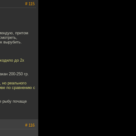
# 115
омендую, притом
смотреть,
к вырубить.
оходило до 2х
кан 200-250 гр.
, но реального
иве по сравнению с
ше рыбу почаще
# 116