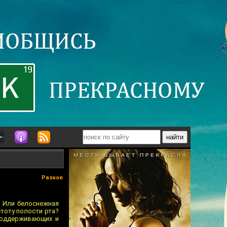
Разное
? Или белоснежная
стоту полости рта?
поддерживающих и