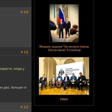
# 110
Медаль ордена "За заслуги перед
Отечеством" II степени
# 111
зрасте, когда у
ли два, больше от
РВИО
# 112