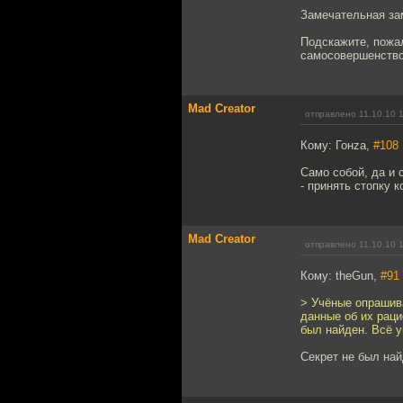
Замечательная за
Подскажите, пожал
самосовершенство
Mad Creator
отправлено 11.10.10 
Кому: Гонzа,
#108
Само собой, да и 
- принять стопку к
Mad Creator
отправлено 11.10.10 
Кому: theGun,
#91
> Учёные опрашив
данные об их раци
был найден. Всё у
Секрет не был най