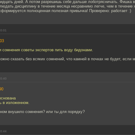
ридцать дней. А потом разрешишь себе дальше лоботрясничать. Фишка в 
людать дисциплину в течение месяца несравнимо легче, чем в течение ж
сформируется полноценная полезная привычка! Проверено: работает :)
10:01
03
и сомнения советы экспертов пить воду бидонами.
ожно сказать без всяких сомнений, что камней в почках не будет, если м
10:40
90
основана
ь в изложенном.
нном внушило сомнения? или ты для порядку?
10:44