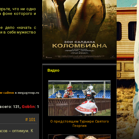
рьте, что ни одно
а фоне которого и
е дело «начать с
ли в себе мужество
Видео
ие сайтов
в megagroup.ru
всего: 131,
Goblin
: 1
# 101
О предстоящем Турнире Святого
Георгия
асов – оптимум. К