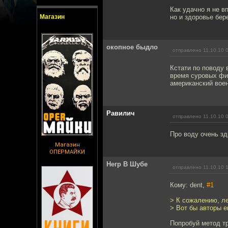
Как удачно я не в
Магазин
но и здоровье бере
окопное быдло
отправлено 11.10.10 
Кстати по поводу 
время суровых физ
американский воен
Равилич
отправлено 11.10.10 
Про воду очень зд
Магазин
ОПЕРМАЙКИ
Негр В Шубе
отправлено 11.10.10 
Кому: dent,
#1
> К сожалению, л
> Вот бы авторы е
Попробуй метод т