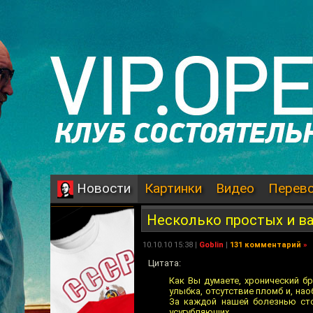
Картинки
Видео
Перев
Новости
Несколько простых и в
10.10.10 15:38 |
Goblin
|
131 комментарий
»
Цитата:
Как Вы думаете, хронический б
улыбка, отсутствие пломб и, на
За каждой нашей болезнью ст
усугубляющих.