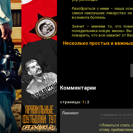
Разобраться с ними – наша осн
самое наилучшее лекарство не
возникла болезнь.
Значит – меняем то, что пом
понедельника новую жизнь». Вы 
поверить, что все зависит от Ва
Несколько простых и важных
Комментарии
cтраницы:
1
| 2
Ламивит
отправлено 11.10.10 
>Ложиться спать с
этому прибавляем