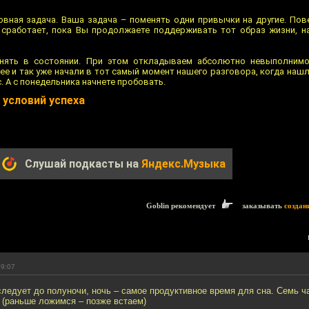
овная задача. Ваша задача – поменять одни привычки на другие. Пове
 сработает, пока Вы продолжаете поддерживать тот образ жизни, н
енять в состоянии. При этом откладываем абсолютно невыполнимо
ее и так уже начали в тот самый момент нашего разговора, когда наш
с. А с понедельника начнете пробовать.
 условий успеха
Слушай подкасты на
Яндекс.Музыка
Goblin рекомендует
заказывать
создан
09:07
ледует до полуночи, ночь – самое продуктивное время для сна. Семь ч
 (раньше ложимся – позже встаем)