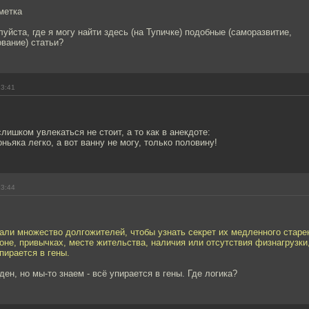
метка
уйста, где я могу найти здесь (на Тупичке) подобные (саморазвитие,
вание) статьи?
13:41
слишком увлекаться не стоит, а то как в анекдоте:
оньяка легко, а вот ванну не могу, только половину!
13:44
али множество долгожителей, чтобы узнать секрет их медленного старе
оне, привычках, месте жительства, наличия или отсутствия физнагрузки, 
пирается в гены.
ден, но мы-то знаем - всё упирается в гены. Где логика?