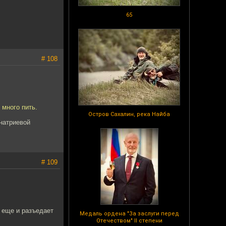
65
# 108
 много пить.
Остров Сахалин, река Найба
 натриевой
# 109
с еще и разъедает
Медаль ордена "За заслуги перед
Отечеством" II степени