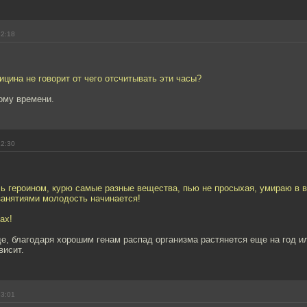
12:18
ицина не говорит от чего отсчитывать эти часы?
ому времени.
12:30
ь героином, курю самые разные вещества, пью не просыхая, умираю в во
занятиями молодость начинается!
ах!
е, благодаря хорошим генам распад организма растянется еще на год и
висит.
13:01