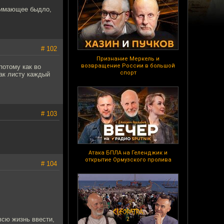
онимающее быдло,
# 102
Признание Меркель и
возвращение России в большой
потому как во
спорт
пак листу каждый
# 103
Атака БПЛА на Геленджик и
открытие Ормузского пролива
# 104
всю жизнь ввести,