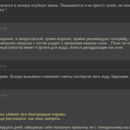
писался в ночную клубную жизнь. Оказывается я не просто тупое, не п
гу !
09:38
водички, в пендосовской ,кроме водички, крайне рекомендуют каторейд, 
ических нагрузок с потом уходят с организма важные соли... Плюс по 
ный (пехота) имеет 4 фляги для воды, боятся дегидратации как огня.
09:38
раво. Всегда вызывали сомнения советы экспертов пить воду бидонами.
10:00
ень убивает все благородные порывы.
ще рассказали, как лень забороть..
ридцати дней: обещаешь себе полезную привычку не с понедельника на 