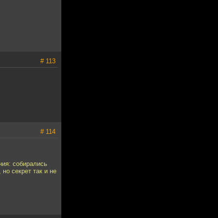
# 113
# 114
ния: собирались
но секрет так и не