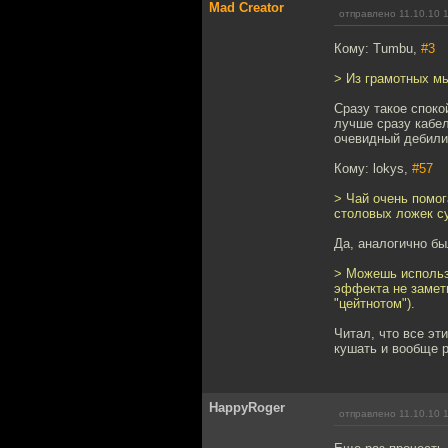
Mad Creator
отправлено 11.10.10 
Кому: Tumbu,
#3
> Из грамотных мы
Сразу такое споко
лучше сразу кабел
очевидный дебили
Кому: lokys,
#57
> Чай очень помог
столовых ложек су
Да, аналогично бы
> Можешь использо
эффекта не замет
"цейтнотом").
Читал, что все эт
кушать и вообще р
HappyRoger
отправлено 11.10.10 