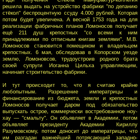
решила выдать на устройство фабрики "по деланию
стёкол" беспроцентную ссуду 4.000 рублей. Которая
потом будет увеличена. А весной 1753 года на для
реализации фабричных планов Ломоносов получает
ещё 211 душ крепостных "со всеми к ним
принадлежими по отписным книгам землями". М.В.
Ломоносов становится помещиком и владельцем
крепостных. 6 мая, обследовав в Копорском уезде
землю, Ломоновсов, трудоустроив родного брата
своей супруги Иоганна Цильха управляющим,
начинает строительство фабрики.
И тут происходит то, что я считаю крайне
любопытным. Разрешение императрицы и
финансирование из бюджета, земли и крепостных
Ломоносов получает даром под обязательство
выпускать острое, коммерчески востребованное ноу-
хау — "смальту". Он объявляет в Академии, потом
объявляет президенту Академии Кириллу
Разумовскому, потом доносит до императрицы, что
им разгадан важнейший потрясающий западно-