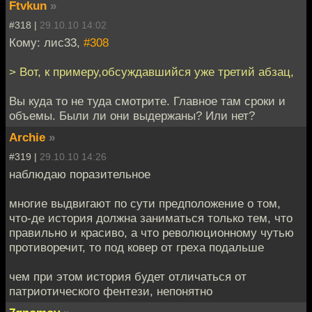
Ftvkun
»
#318 |
29.10.10 14:02
Кому: лис33,
#308
> Вот, к примеру,обсуждавшийся уже третий абзац,
Вы куда то не туда смотрите. Главное там сроки и
объемы. Были ли они выдержаны? Или нет?
Archie
»
#319 |
29.10.10 14:26
наблюдаю поразительное
многие выдвигают по сути предположение о том,
что-де история должна заниматься только тем, что
правильно и красиво, а что революционному чутью
противоречит, то под ковер от греха подальше
чем при этом история будет отличаться от
патриотического фентези, непонятно