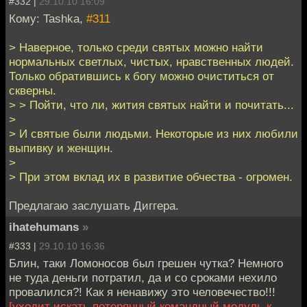
#332 |
29.10.10 16:09
Кому: Tashka,
#311
> Наверное, только среди святых можно найти
нормальных светлых, чистых, нравственных людей.
Только обратившись к богу можно очиститься от
скверны.
> > Пойти, что ли, жития святых найти и почитать...
>
> И святые были людьми. Некоторые из них любили
выпивку и женщин.
>
> При этом вклад их в развитие обчества - огромен.
Предлагаю заслушать Диггера.
ihatehumans
»
#333 |
29.10.10 16:36
Блин, таки Ломоносов был грешен чутка? Немного
не туда деньги потратил, да и со сроками нехило
провалился?! Как я ненавижу это человечество!!!
[уходит искать потерянный командный модуль к