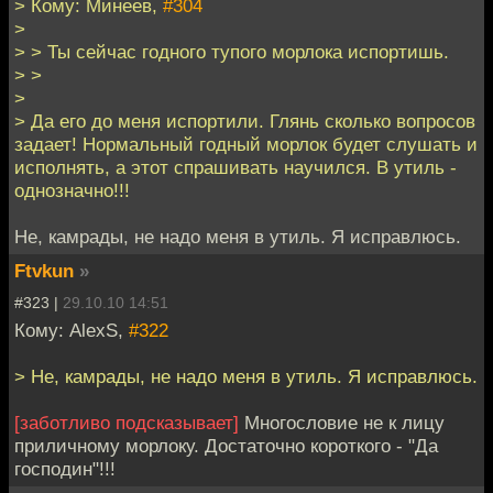
> Кому: Минеев,
#304
>
> > Ты сейчас годного тупого морлока испортишь.
> >
>
> Да его до меня испортили. Глянь сколько вопросов
задает! Нормальный годный морлок будет слушать и
исполнять, а этот спрашивать научился. В утиль -
однозначно!!!
Не, камрады, не надо меня в утиль. Я исправлюсь.
Ftvkun
»
#323 |
29.10.10 14:51
Кому: AlexS,
#322
> Не, камрады, не надо меня в утиль. Я исправлюсь.
[заботливо подсказывает]
Многословие не к лицу
приличному морлоку. Достаточно короткого - "Да
господин"!!!