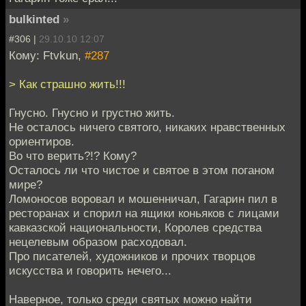
bulkinted
»
#306 |
29.10.10 12:07
Кому: Ftvkun,
#287
> Как страшно жить!!!
Гнусно. Гнусно и грустно жить.
Не осталось ничего святого, никаких нравственных
ориентиров.
Во что верить?!? Кому?
Осталось ли что чистое и святое в этом поганом
мире?
Ломоносов воровал и мошенничал, Гагарин пил в
ресторанах и спорил на ящики коньяков с лицами
кавказской национальности, Королев средства
нецелевым образом расходовал.
Про писателей, художников и прочих творцов
искусства и говорить нечего...
Наверное, только среди святых можно найти