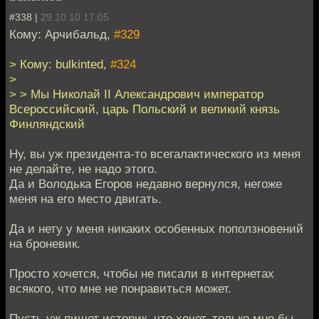
#338 |
29.10.10 17:05
Кому: Арчибальд,
#329
> Кому: bulkinted,
#324
>
> > Мы Николай II Александрович император
Всероссийский, царь Польский и великий князь
Финляндский
Ну, вы уж президента-то всегалактического из меня
не делайте, не надо этого.
Да и Володька Егоров недавно вернулся, негоже
меня на его место двигать.
Да и нету у меня никаких особенных поползновений
на броневик.
Просто хочется, чтобы не писали в интернетах
всякого, что мне не понравиться может.
Пусть уж пишет историк, что хочет, только мне бы