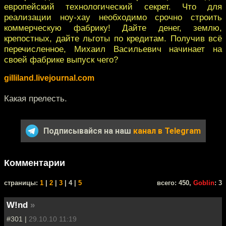
европейский технологический секрет. Что для
реализации ноу-хау необходимо срочно строить
коммерческую фабрику! Дайте денег, землю,
крепостных, дайте льготы по кредитам. Получив всё
перечисленное, Михаил Васильевич начинает на
своей фабрике выпуск чего?
gilliland.livejournal.com
Какая прелесть.
Подписывайся на наш
канал в Telegram
Комментарии
cтраницы:
1
|
2
|
3
| 4 |
5
всего: 450,
Goblin
: 3
W!nd
»
#301 |
29.10.10 11:19