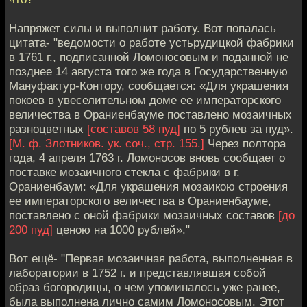
Напряжет силы и выполнит работу. Вот попалась
цитата- "ведомости о работе устьрудицкой фабрики
в 1761 г., подписанной Ломоносовым и поданной не
позднее 14 августа того же года в Государственную
Мануфактур-Контору, сообщается: «Для украшения
покоев в увеселительном доме ее императорского
величества в Ораниенбауме поставлено мозаичных
разноцветных
[составов 58 пуд]
по 5 рублев за пуд».
[М. ф. Злотников. ук. соч., стр. 155.]
Через полтора
года, 4 апреля 1763 г. Ломоносов вновь сообщает о
поставке мозаичного стекла с фабрики в г.
Ораниенбаум: «Для украшения мозаикою строения
ее императорского величества в Ораниенбауме,
поставлено с оной фабрики мозаичных составов
[до
200 пуд]
ценою на 1000 рублей»."
Вот ещё- "Первая мозаичная работа, выполненная в
лаборатории в 1752 г. и представлявшая собой
образ богородицы, о чем упоминалось уже ранее,
была выполнена лично самим Ломоносовым. Этот