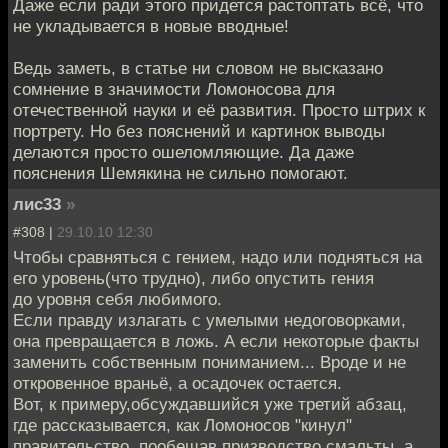
Даже если ради этого придется растоптать всё, что
не укладывается в новые вводные!
Ведь заметь, в статье ни словом не высказано
сомнение в значимости Ломоносова для
отечественной науки и её развития. Просто штрих к
портрету. Но без пояснений и картинок выводы
делаются просто ошеломляющие. Да даже
пояснения Шемякина не сильно помогают.
лис33
»
#308 |
29.10.10 12:30
Чтобы сравняться с гением, надо или подняться на
его уровень(что трудно), либо опустить гения
до уровня себя любимого.
Если правду излагать с умелыми недоговорками,
она превращается в ложь. А если некоторые факты
заменить собственным пониманием... Вроде и не
откровенное враньё, а осадочек остается.
Вот, к примеру,обсуждавшийся уже третий абзац,
где рассказывается, как Ломоносов "кинул"
правительство, пообещав призводство смальты, а