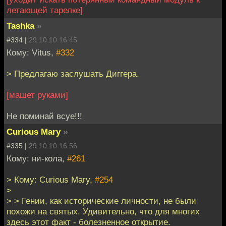
летающей тарелке]
Tashka
»
#334 |
29.10.10 16:45
Кому: Vitus,
#332
> Предлагаю заслушать Диггера.
[машет руками]
Не поминай всуе!!!
Curious Mary
»
#335 |
29.10.10 16:56
Кому: ни-кола,
#261
> Кому: Curious Mary,
#254
>
> > Гении, как исторические личности, не были
похожи на святых. Удивительно, что для многих
здесь этот факт - болезненное открытие.