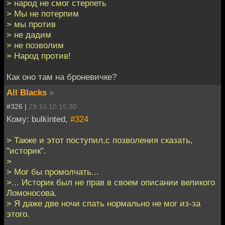
> народ не смог стерпеть
> Мы не потерпим
> мы против
> не дадим
> не позволим
> Народ против!
Как оно там на броневичке?
All Blacks
»
#326 |
29.10.10 15:30
Кому: bulkinted,
#324
> Также и этот поступил,с позволения сказать,
"историк".
>
> Мог бы промолчать...
>... Историк был не прав в своем описании великого
Ломоносова.
> Я даже две ночи спать нормально не мог из-за
этого.