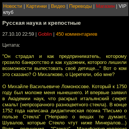
Новости
|
Картинки
|
Видео
|
Переводы
|
Магазин
|
VIP
клуб
Русская наука и крепостные
27.10.10 22:59
|
Goblin
|
450 комментариев
Цитата:
"Он страдал и как предприниматель, которому
грозило банкротство и как художник, которого лишили
возможности выпестовать своё детище..." Вот о ком
это сказано? О Михалкове, о Церетели, обо мне?
О Михайле Васильевиче Ломоносове. Который к 1750
году был моложе меня нынешнего. И впервые заявил
в Академии наук, что раскрыл итальянский секрет
смальт (непрозрачного разноцветного стекла). В конце
1752 года написана дидактическая поэма "Письмо о
пользе Стекла" ("Неправо о вещах те думают,
Шувалов, которые Стекло чтут ниже Минералов...)
Ради получения "Стекла" Мануфактур-коллегия