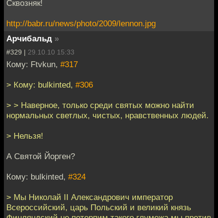
Сквозняк!
http://babr.ru/news/photo/2009/lennon.jpg
Арчибальд
»
#329 |
29.10.10 15:33
Кому: Ftvkun,
#317
> Кому: bulkinted,
#306
> > Наверное, только среди святых можно найти
нормальных светлых, чистых, нравственных людей.
> Нельзя!
А Святой Йорген?
Кому: bulkinted,
#324
> Мы Николай II Александрович император
Всероссийский, царь Польский и великий князь
Финляндский не потерпим такого глумежа мы против