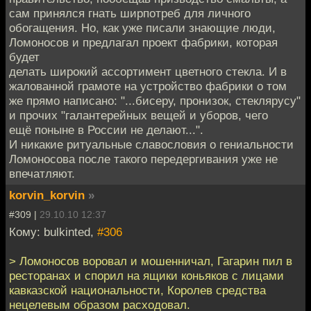
сам принялся гнать ширпотреб для личного
обогащения. Но, как уже писали знающие люди,
Ломоносов и предлагал проект фабрики, которая
будет
делать широкий ассортимент цветного стекла. И в
жалованной грамоте на устройство фабрики о том
же прямо написано: "...бисеру, пронизок, стеклярусу"
и прочих "галантерейных вещей и уборов, чего
ещё поныне в России не делают...".
И никакие ритуальные славословия о гениальности
Ломоносова после такого передергивания уже не
впечатляют.
korvin_korvin
»
#309 |
29.10.10 12:37
Кому: bulkinted,
#306
> Ломоносов воровал и мошенничал, Гагарин пил в
ресторанах и спорил на ящики коньяков с лицами
кавказской национальности, Королев средства
нецелевым образом расходовал.