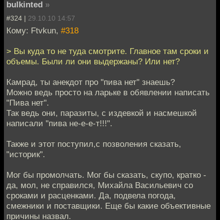
bulkinted
»
#324 |
29.10.10 14:57
Кому: Ftvkun,
#318
> Вы куда то не туда смотрите. Главное там сроки и
объемы. Были ли они выдержаны? Или нет?
Камрад, ты анекдот про "пива нет" знаешь?
Можно ведь просто на ларьке в обявлении написать
"Пива нет".
Так ведь они, паразиты, с издевкой и насмешкой
написали "пива не-е-е-т!!!".
Также и этот поступил,с позволения сказать,
"историк".
Мог бы промолчать. Мог бы сказать, скупо, кратко -
да, мол, не справился, Михайла Васильевич со
сроками и расценками. Да, подвела погода,
смежники и поставщики. Еще бы какие объективные
причины назвал.