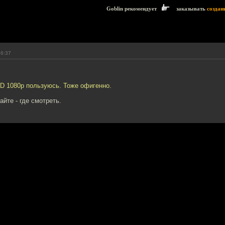
Goblin рекомендует
заказывать
создан
16:37
HD 1080p пользуюсь. Тоже офигенно.
айте - где смотреть.