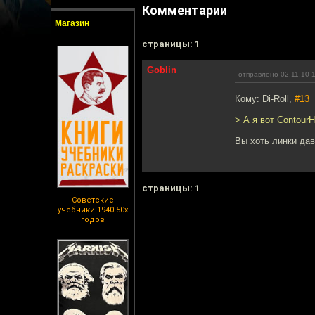
Комментарии
Магазин
cтраницы: 1
Goblin
отправлено 02.11.10 
Кому: Di-Roll,
#13
> А я вот Contour
Вы хоть линки дав
cтраницы: 1
Советские
учебники 1940-50х
годов