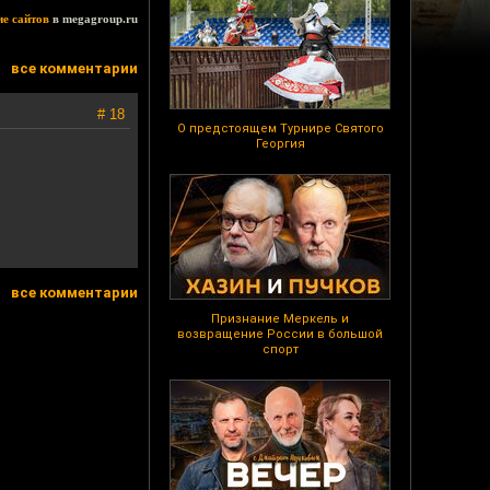
ие сайтов
в megagroup.ru
все комментарии
# 18
О предстоящем Турнире Святого
Георгия
все комментарии
Признание Меркель и
возвращение России в большой
спорт