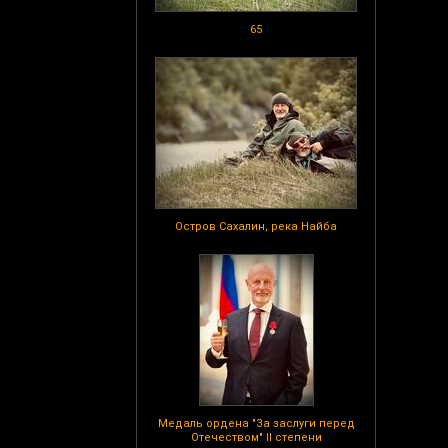
65
Остров Сахалин, река Найба
Медаль ордена "За заслуги перед
Отечеством" II степени