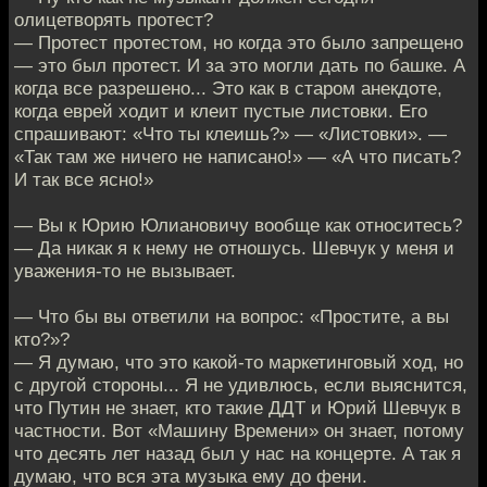
олицетворять протест?
— Протест протестом, но когда это было запрещено
— это был протест. И за это могли дать по башке. А
когда все разрешено... Это как в старом анекдоте,
когда еврей ходит и клеит пустые листовки. Его
спрашивают: «Что ты клеишь?» — «Листовки». —
«Так там же ничего не написано!» — «А что писать?
И так все ясно!»
— Вы к Юрию Юлиановичу вообще как относитесь?
— Да никак я к нему не отношусь. Шевчук у меня и
уважения-то не вызывает.
— Что бы вы ответили на вопрос: «Простите, а вы
кто?»?
— Я думаю, что это какой-то маркетинговый ход, но
с другой стороны... Я не удивлюсь, если выяснится,
что Путин не знает, кто такие ДДТ и Юрий Шевчук в
частности. Вот «Машину Времени» он знает, потому
что десять лет назад был у нас на концерте. А так я
думаю, что вся эта музыка ему до фени.