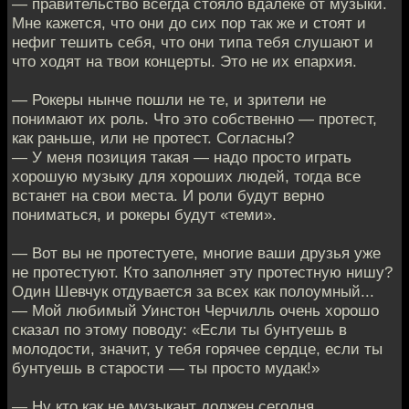
— правительство всегда стояло вдалеке от музыки.
Мне кажется, что они до сих пор так же и стоят и
нефиг тешить себя, что они типа тебя слушают и
что ходят на твои концерты. Это не их епархия.
— Рокеры нынче пошли не те, и зрители не
понимают их роль. Что это собственно — протест,
как раньше, или не протест. Согласны?
— У меня позиция такая — надо просто играть
хорошую музыку для хороших людей, тогда все
встанет на свои места. И роли будут верно
пониматься, и рокеры будут «теми».
— Вот вы не протестуете, многие ваши друзья уже
не протестуют. Кто заполняет эту протестную нишу?
Один Шевчук отдувается за всех как полоумный...
— Мой любимый Уинстон Черчилль очень хорошо
сказал по этому поводу: «Если ты бунтуешь в
молодости, значит, у тебя горячее сердце, если ты
бунтуешь в старости — ты просто мудак!»
— Ну кто как не музыкант должен сегодня