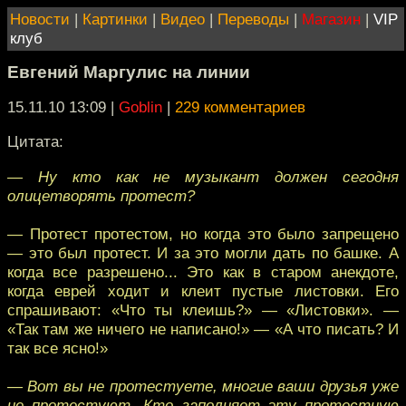
Новости
|
Картинки
|
Видео
|
Переводы
|
Магазин
|
VIP
клуб
Евгений Маргулис на линии
15.11.10 13:09
|
Goblin
|
229 комментариев
Цитата:
— Ну кто как не музыкант должен сегодня
олицетворять протест?
— Протест протестом, но когда это было запрещено
— это был протест. И за это могли дать по башке. А
когда все разрешено... Это как в старом анекдоте,
когда еврей ходит и клеит пустые листовки. Его
спрашивают: «Что ты клеишь?» — «Листовки». —
«Так там же ничего не написано!» — «А что писать? И
так все ясно!»
— Вот вы не протестуете, многие ваши друзья уже
не протестуют. Кто заполняет эту протестную