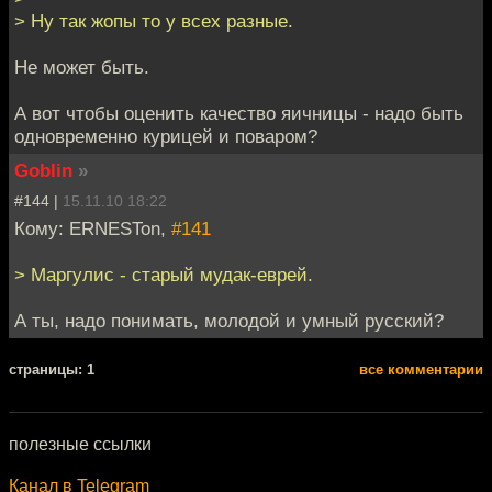
> Ну так жопы то у всех разные.
Не может быть.
А вот чтобы оценить качество яичницы - надо быть
одновременно курицей и поваром?
Goblin
»
#144 |
15.11.10 18:22
Кому: ERNESTon,
#141
> Маргулис - старый мудак-еврей.
А ты, надо понимать, молодой и умный русский?
cтраницы: 1
все комментарии
полезные ссылки
Канал в Telegram