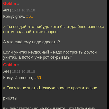
Goblin
»
#63 |
15.11.10 15:18
Кому: grew,
#61
> Ты создай что-нибудь хотя бы отдалённо равное,а
потом задавай такие вопросы.
А что ещё ему надо сделать?
Если унитаз неудобный - надо построить другой
унитаз, а потом уже рот открывать?
Goblin
»
#64 |
15.11.10 15:18
Кому: Jameson,
#60
> Так что не знать Шевчука вполне простительно
рибяты
вы действительно не понимаете, что Путин ему