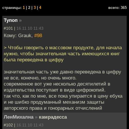
cтраницы:
1
| 2 |
3
|
4
всего: 365
Тупоп
»
#101 |
16.11.10 11:43
Кому: Grauk,
#98
> Чтобы говорить о массовом продукте, для начала
нужно, чтобы значительная часть имеющихся книг
была переведена в цифру
значительная часть уже давно переведена в цифру
не все, конечно, но очень много.
современное вот уже несколько десятилетий в
издательства поступает в виде цифрокопий.
так что, как по мне, все пока упирается в цену ебука
и не шибко продуманный механизм защиты
авторского права и гонорарных отчислений
ЛенМихална
»
камрадесса
#102 |
16.11.10 11:43