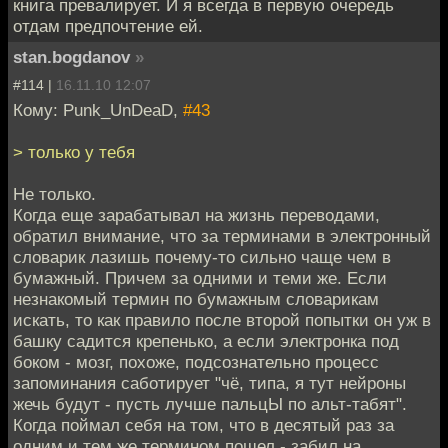
книга превалирует. И я всегда в первую очередь
отдам предпочтение ей.
stan.bogdanov
»
#114 |
16.11.10 12:07
Кому: Punk_UnDeaD,
#43
> только у тебя
Не только.
Когда еще зарабатывал на жизнь переводами,
обратил внимание, что за терминами в электронный
словарик лазишь почему-то сильно чаще чем в
бумажный. Причем за одними и теми же. Если
незнакомый термин по бумажным словарикам
искать, то как правило после второй попытки он уж в
башку садится крепенько, а если электронка под
боком - мозг, похоже, подсознательно процесс
запоминания саботирует "чё, типа, я тут нейроны
жечь будут - пусть лучше пальцЫ по альт-табят".
Когда поймал себя на том, что в десятый раз за
одним и тем же термином пошел - забил на