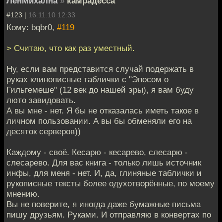
ЛенМихална
»
камрадесса
#123 |
16.11.10 12:33
Кому: bqbr0,
#119
> Считаю, что как раз уместный.
Ну, если вам представится случай подержать в
руках клинописные таблички с "Эпосом о
Гильгемеше" (12 век до нашей эры), я вам буду
люто завидовать.
А вы мне - нет. Я бы не отказалась иметь такое в
личном пользовании. А вы бы обменяли его на
десяток серверов))
Каждому - своё. Кесарю - кесарево, слесарю -
слесарево. Для вас книга - только лишь источник
инфы, для меня - нет. И, да, глиняные таблички и
рукописные тексты более одухотворённые, по моему
мнению.
Вы не поверите, я иногда даже бумажные письма
пишу друзьям. Руками. И отправляю в конвертах по