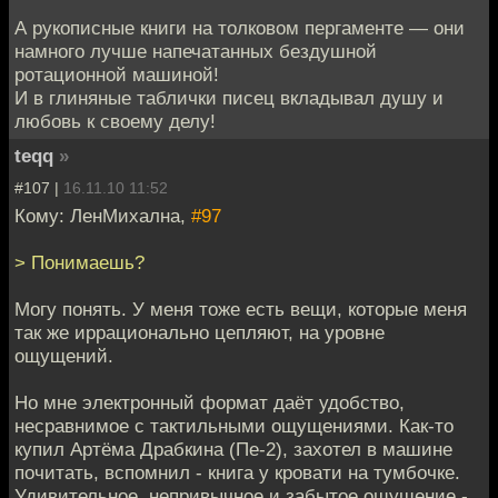
А рукописные книги на толковом пергаменте — они
намного лучше напечатанных бездушной
ротационной машиной!
И в глиняные таблички писец вкладывал душу и
любовь к своему делу!
teqq
»
#107 |
16.11.10 11:52
Кому: ЛенМихална,
#97
> Понимаешь?
Могу понять. У меня тоже есть вещи, которые меня
так же иррационально цепляют, на уровне
ощущений.
Но мне электронный формат даёт удобство,
несравнимое с тактильными ощущениями. Как-то
купил Артёма Драбкина (Пе-2), захотел в машине
почитать, вспомнил - книга у кровати на тумбочке.
Удивительное, непривычное и забытое ощущение -