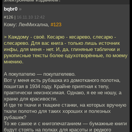
bqbr0
»
#126 |
16.11.10 12:42
Кому: ЛенМихална,
#123
> Каждому - своё. Кесарю - кесарево, слесарю -
слесарево. Для вас книга - только лишь источник
инфы, для меня - нет. И, да, глиняные таблички и
рукописные тексты более одухотворённые, по моему
мнению.
А покупателю — покупателево.
Вот у меня есть рубашка из домотканого полотна,
пошитая в 1934 году. Крайне приятная к телу,
практически неизносимая. Однако, я ее не ношу, а
храню для красивости.
И где те ткачи и ткацкие станки, на которых вручную
ткали полотно для таких хороших и полезных
рубашек?
То же самое и с книгопечатанием — бумажные книги
будут стоять на полках для красоты и редкого