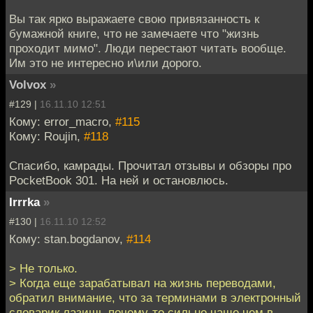
Вы так ярко выражаете свою привязанность к
бумажной книге, что не замечаете что "жизнь
проходит мимо". Люди перестают читать вообще.
Им это не интересно и\или дорого.
Volvox
»
#129 |
16.11.10 12:51
Кому: error_macro,
#115
Кому: Roujin,
#118
Спасибо, камрады. Прочитал отзывы и обзоры про
PocketBook 301. На ней и остановлюсь.
Irrrka
»
#130 |
16.11.10 12:52
Кому: stan.bogdanov,
#114
> Не только.
> Когда еще зарабатывал на жизнь переводами,
обратил внимание, что за терминами в электронный
словарик лазишь почему-то сильно чаще чем в