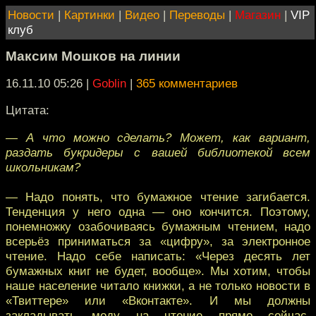
Новости
|
Картинки
|
Видео
|
Переводы
|
Магазин
|
VIP
клуб
Максим Мошков на линии
16.11.10 05:26
|
Goblin
|
365 комментариев
Цитата:
— А что можно сделать? Может, как вариант,
раздать букридеры с вашей библиотекой всем
школьникам?
— Надо понять, что бумажное чтение загибается.
Тенденция у него одна — оно кончится. Поэтому,
понемножку озабочиваясь бумажным чтением, надо
всерьёз приниматься за «цифру», за электронное
чтение. Надо себе написать: «Через десять лет
бумажных книг не будет, вообще». Мы хотим, чтобы
наше население читало книжки, а не только новости в
«Твиттере» или «Вконтакте». И мы должны
закладывать моду на чтение прямо сейчас.