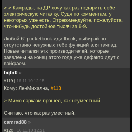
> > Камрады, на ДР хочу как раз подарить себе
электрическую читалку. Судя по комментам, у
некоторых уже есть. Отрекомендуйте, пожалуйста,
что-нибудь достойное тысяч за 8-9.
Любой 6" pocketbook иди lbook, выбирай по
отсутствию ненужных тебе функций аля тачпад.
Новые читалки этх производителей, которые
заявлены на конец этого года уже дефакто идут с
вайфаем.
bqbr0
»
#119 |
16.11.10 12:15
Кому: ЛенМихална,
#113
> Мимо сарказм прошёл, как неуместный.
Считаю, что как раз уместный.
camrad88
»
#120 |
16.11.10 12:21