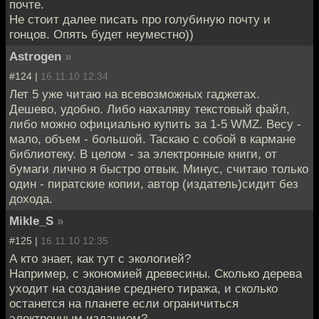
почте.
Не стоит далее писать про голубиную почту и
гонцов. Опять будет неуместно))
Astrogen
»
#124 |
16.11.10 12:34
Лет 5 уже читаю на всевозможных гаджетах.
Дешево, удобно. Либо нахаляву текстовый файл,
либо можно официально купить за 1-5 WMZ. Весу -
мало, объем - большой. Таскаю с собой в кармане
библиотеку. В целом - за электронные книги, от
бумаги лично я быстро отвык. Минус, считаю только
один - пиратские копии, автор (издатель)сидит без
дохода.
Mikle_S
»
#125 |
16.11.10 12:35
А кто знает, как тут с экологией?
Например, с экономией древесины. Сколько дерева
уходит на создание среднего тиража, и сколько
останется на планете если ограничиться
электронным изданием?