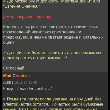
> Да! Можно будет дописать "Мертвые души" или
"Евгения Онегина!"
[рж0т, поправляя пенсне]
Коллега, а вы разве не считаете, что сюжет этих
произведений несколько прямолинеен и
предсказуем, в нем не хватает экшена и батальных
сцен?
> Да сейчас и бумажные читать стало невозможно:
редактура отсутствует как класс!
Согласный.
Mad Creator
»
#105 |
16.11.10 11:49
Кому: alexander_smith,
#2
> Помнится летом после урагана на пару дней без
электричества остался. К счастью были бумажные
книжки. Что было бы с детями воспитанными на