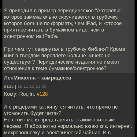
Я приводил в пример периодическое "Авторевю",
которое замечательно скручивается в трубочку,
которое больше по формату, чем iPad, и которое
приятнее читать в бумажном виде, чем в
электронном на iPad'e.
При чем тут свернутая в трубочку библия? Кроме
книг в твердом переплете больше ничего не
существует? Периодические издания не имеют
отношения к теме бумажное/электронное?
ЛенМихална
»
камрадесса
#135 |
16.11.10 13:03
Кому: Roujin,
#128
А с ридерами как кинутся читать, что прямо не
угомонить будет читак?
Не стоит меня представлять этаким книжным
червем. Я абсолютно нормально юзаю кпк, интернет,
микроволновку и электрический чайник. И в