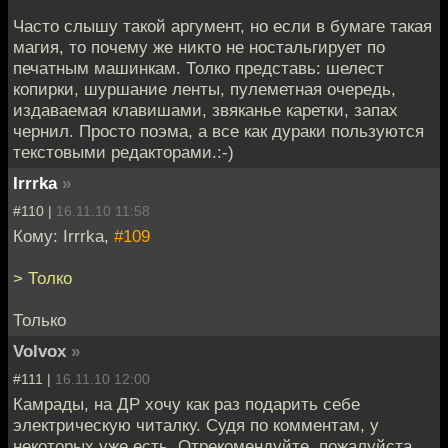
Часто слышу такой аргумент, но если в бумаге такая
магия, то почему же никто не ностальгирует по
печатным машинкам. Толко представь: шелест
копирки, шуршание ленты, пулеметная очередь,
издаваемая клавишами, звяканье каретки, запах
чернил. Просто поэма, а все как дураки пользуются
текстовыми редакторами.:-)
Irrrka
»
#110 |
16.11.10 11:58
Кому: Irrrka,
#109
> Толко
Только
Volvox
»
#111 |
16.11.10 12:00
Камрады, на ДР хочу как раз подарить себе
электрическую читалку. Судя по комментам, у
некоторых уже есть. Отрекомендуйте, пожалуйста,