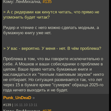
Кому: ЛенМихална,
#135
> А с ридерами как кинутся читать, что прямо не
угомонить будет читак?
Ридер и чтение с него можно сделать модным, а
бумажную книгу уже нет.
> У вас - вероятно. У меня - нет. В чём проблема?
Проблема в том, что вы говорите исключительно о
себе. А Мошков и ваши собеседники о проблеме в
целом. Ваше право читать бумажные книги и
наслаждаться их "теплым ламповым звуком" никто
не отбирает. Но ситуация развивается так, что лет
через 15 в бумаге кроме "сумерек" образца 2025-го
года ничего выходить и не будет.
Punk_UnDeaD
»
#139 |
16.11.10 13:11
Кому: ЛенМихална,
#135