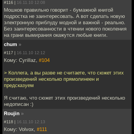
#116 |
16.11.10 12:08
Мошков правильно говорит - бумажной книгой
подростка не заинтересовать. А вот сделать новую
электронную приблуду модной и важной - реально.
Без заинтересованности в чтении нового поколения
на грани вымирания окажутся любые книги.
chum
»
#117 |
16.11.10 12:12
Кому: Cyrillaz,
#104
> Коллега, а вы разве не считаете, что сюжет этих
произведений несколько прямолинеен и
предсказуем
Я считаю, что сюжет этих произведений несколько
недописан :)
Roujin
»
#118 |
16.11.10 12:13
Кому: Volvox,
#111