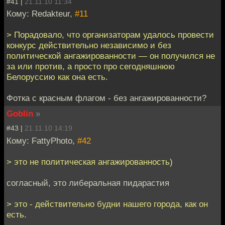
#41 |
21.11.10 11:34
Кому: Redakteur,
#11
> Порадовало, что организаторам удалось провести
конкурс действительно независимо и без
политической ангажированности — он получился не
за или против, а просто про сегодняшнюю
Белоруссию как она есть.
Фотка с красным флагом - без ангажированности?
Goblin
»
#43 |
21.11.10 14:19
Кому: FattyPhoto,
#42
> это не политическая ангажированность)
согласный, это либеральная пидарастия
> это - действительно будни нашего города, как он
есть.