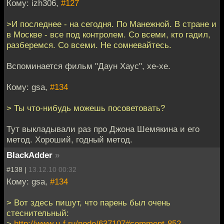
Кому: izh306,
#127
>И последнее - на сегодня. По Манежной. В стране и
в Москве - все под контролем. Со всеми, кто гадил,
разберемся. Со всеми. Не сомневайтесь.
Вспоминается фильм "Даун Хаус", хе-хе.
Кому: gsa,
#134
> Ты что-нибудь можешь посоветовать?
Тут выкладывали раз про Джона Шемякина и его
метод. Хороший, годный метод.
BlackAdder
»
#138 |
13.12.10 00:32
Кому: gsa,
#134
> Вот здесь пишут, что парень был очень
стеснительный:
>
http://www.u-f.ru/node/637107#comment-852