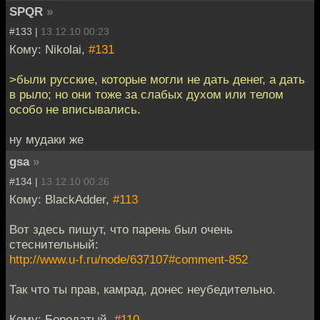
SPQR
»
#133 |
13.12.10 00:23
Кому: Nikolai,
#131
>были русские, которые могли не дать денег, а дать
в рыло; но они тоже за слабых духом или телом
особо не вписывались.
ну мудаки же
gsa
»
#134 |
13.12.10 00:26
Кому: BlackAdder,
#113
Вот здесь пишут, что парень был очень
стеснительный:
http://www.u-f.ru/node/637107#comment-852
Так что ты прав, камрад, донес неубедительно.
Кому: Бородатый,
#110