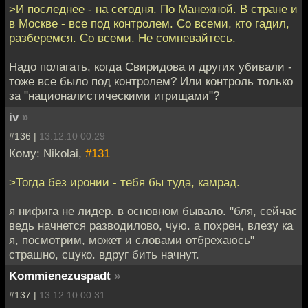
>И последнее - на сегодня. По Манежной. В стране и
в Москве - все под контролем. Со всеми, кто гадил,
разберемся. Со всеми. Не сомневайтесь.
Надо полагать, когда Свиридова и других убивали -
тоже все было под контролем? Или контроль только
за "националистическими игрищами"?
iv
»
#136 |
13.12.10 00:29
Кому: Nikolai,
#131
>Тогда без иронии - тебя бы туда, камрад.
я нифига не лидер. в основном бывало. "бля, сейчас
ведь начнется разводилово, чую. а похрен, влезу ка
я, посмотрим, может и словами отбрехаюсь"
страшно, сцуко. вдруг бить начнут.
Kommienezuspadt
»
#137 |
13.12.10 00:31