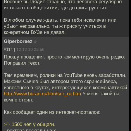
Вообще выглядит странно, что человека регулярно
истязают в общежитии, где до фига русских.
В любом случае ждать, пока тебя искалечат или
убьют неправильно, ты ж присягу учиться в
конкретном ВУЗе не давал.
Giperboreez
»
#114 |
12.12.10 23:56
Прошу прощения, просто комментирую очень редко.
Поправил текст.
Тем временем, ролики на YouTube вновь заработали.
Максим Сычев был автором этого скринсейвера,
известного в кругах, интересующихся космонавтикой
http://www.buran.ru/htm/scr_ru.htm
У меня такой на
компе стоял.
Как сообщает один из интернет-порталов:
>"- 1500 чел у общаги.
- ректора послали на х..