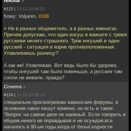
Nikolai
»
#123 |
13.12.10 00:10
Кому: Voljanin,
#108
> Не в разных общежитиях, а в разных комнатах.
Причем допускаю, что один ингуш в комнате с тремя
русскими ничего страшного. Трое ингушей и один
русский - ситуация в корне противоположенная.
Улавливаешь разницу?
А как же! Улавливаю. Вот ведь было бы здорово,
чтобы ингушей там было поменьше, а русские там
сопли не жевали, правда?
Creems
»
#124 |
13.12.10 00:14
специально просматриваю кавказские форумы, в
основном гавно пишут конечно, но есть и такое:
"Вопрос на самом деле не наивный. Если говорить в
общем,никого не оправдывая и не осуждая,все
началось в 90-ые годы,когда от безысходности