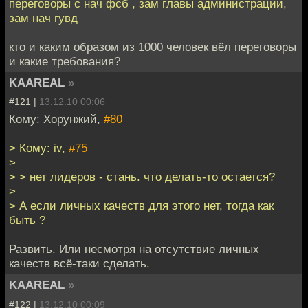
переговоры с нач фсб , зам главы администрации,
зам нач гувд
кто и каким образом из 1000 человек вёл переговоры
и какие требования?
KAAREAL
»
#121 |
13.12.10 00:06
Кому: Хорунжий,
#80
> Кому: iv,
#75
>
> > нет лидеров - стань. что делать-то остается?
>
> А если личных качеств для этого нет, тогда как
быть ?
Развить. Или несмотря на отсутствие личных
качеств всё-таки сделать.
KAAREAL
»
#122 |
13.12.10 00:09