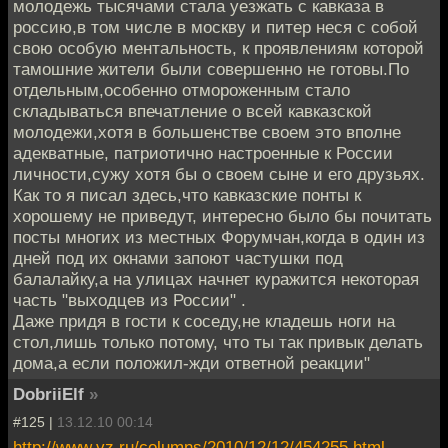
молодежь тысячами стала уезжать с кавказа в
россию,в том числе в москву и питер неся с собой
свою особую ментальность, к проявлениям которой
тамошние жители были совершенно не готовы.По
отдельным,особенно отмороженным стало
складываться впечатление о всей кавказской
молодежи,хотя в большенстве своем это вполне
адекватные, патриотично настроенные к России
личности,сужу хотя бы о своем сыне и его друзьях.
Как то я писал здесь,что кавказские понты к
хорошему не приведут, интересно было бы почитать
посты многих из местных Форумчан,когда в один из
дней под их окнами запоют частушки под
балалайку,а на улицах начнет куражится некоторая
часть "выходцев из России" .
Даже придя в гости к соседу,не кладешь ноги на
стол,лишь только потому, что ты так привык делать
дома,а если положил-жди ответной реакции"
DobriiElf
»
#125 |
13.12.10 00:14
http://www.vz.ru/columns/2010/12/12/454255.html