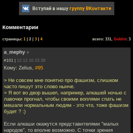
Вступай в нашу
группу ВКонтакте
Комментарии
cтраницы:
1
| 2 |
3
|
4
всего: 331,
Goblin
: 3
a_mephy
»
#101 |
12.12.10 23:38
Кому: Zelius,
#95
> Не совсем мне понятно про фашизм, слишком
часто пишут это слово нынче.
> Я вот во двор вышел, например, алкашей ночью с
лавочки прогнал, чтобы своими воплями спать не
мешали нормальным людям - это что, тоже фашизм
будет ? :)
Если алкаши окажутся представителями "малых
народов", то вполне возможно. С точки зрения