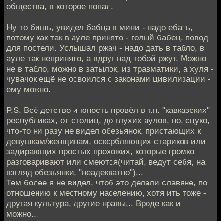
общества, в которое попал.
Ну то бишь, увидел бабца в мини - надо ебать,
потому как так в ауле принято - голый бабец. повод
для постели. Услышал ржач - надо дать в табло, в
ауле так непринято, а вдруг над тобой ржут. Можно
не в табло, можно в затылок, из травматики, а хуля -
чувачок ещё не освоился с законами цивилизации -
ему можно.
P.S. Всё детство и юность провёл в т.н. "кавказских"
республиках, от столиц, до глухих аулов, но, сцуко,
что-то ни разу не видел обезьянок, пристающих к
девушкам/женщинам, оскорбляющих стариков или
задирающих простых прохожих, которые громко
разговаривают или смеются(читай, ведут себя, на
взгляд обезьянки, "неадекватно")...
Тем более я не видел, чтоб это делали славяне, по
отношению к местному населению, хотя ить тоже -
другая культура, другие нравы... Вроде как и
можно...