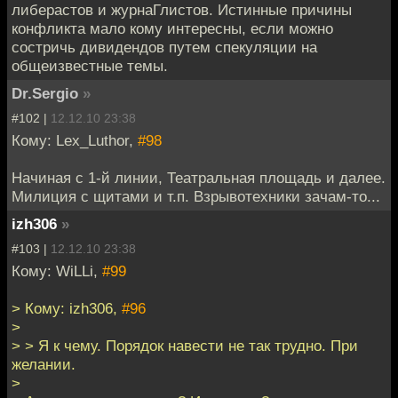
либерастов и журнаГлистов. Истинные причины
конфликта мало кому интересны, если можно
состричь дивидендов путем спекуляции на
общеизвестные темы.
Dr.Sergio
»
#102 |
12.12.10 23:38
Кому: Lex_Luthor,
#98
Начиная с 1-й линии, Театральная площадь и далее.
Милиция с щитами и т.п. Взрывотехники зачам-то...
izh306
»
#103 |
12.12.10 23:38
Кому: WiLLi,
#99
> Кому: izh306,
#96
>
> > Я к чему. Порядок навести не так трудно. При
желании.
>