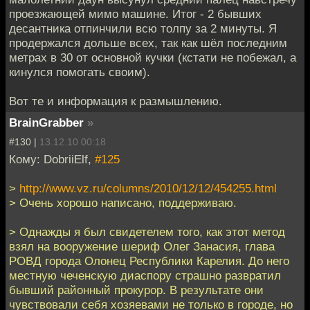
проезжающей мимо машине. Итог - 2 бывших
десантника отпинчили всю толпу за 2 минуты. Я
продержался дольше всех, так как шёл последним
метрах в 30 от основной кучки (кстати не побежал, а
кинулся помогать своим).
Вот те и информация к размышлению.
BrainGrabber
»
#130 |
13.12.10 00:18
Кому: DobriiElf,
#125
>
http://www.vz.ru/columns/2010/12/12/454255.html
> Очень хорошо написано, поддерживаю.
> Однажды я был свидетелем того, как этот метод
взял на вооружение шериф Олег Занасия, глава
РОВД города Олонец Республики Карелия. До него
местную чеченскую диаспору страшно развратил
бывший районный прокурор. В результате они
чувствовали себя хозяевами не только в городе, но