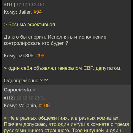
#111 |
12.12.10 23:51
Кому: Jailer,
#94
> Весьма эфективная
Да кто бы спорил. Исполнять и исполнение
контролировать кто будет ?
Кому: izh306,
#96
> один себя объявлял генералом СВР, депутатом.
Одновременно ???
Capoeirista
»
#112 |
12.12.10 23:51
Кому: Voljanin,
#108
> Не в разных общежитиях, а в разных комнатах.
Причем допускаю, что один ингуш в комнате с тремя
русскими ничего страшного. Трое ингушей и один