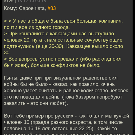
#129 |
13.12.10 00:18
Кому: Capoeirista,
#83
> > У нас в общаге была своя большая компания,
почти все из одного города.
> При конфликте с кавказцами нас выступило
человек 20, ну а к нам остальные сочувствующие
подтянулись (еще 20-30). Кавказцев вышло около
30.
> Все вопросы устно порешали (ибо расклад сил
был ясен), больше конфликтов не было.
Гы-гы, даже при при визуальном равенстве сил
войны бы не было - кавказ, как правило, очень
хорошо умеет считать и равное количество человек -
это не повод для войны (тока базаром попробуют
завалить - это они любят).
Вот тебе пример про русских - как то шли мы кучкой
человек 10 (правда разного возраста, в том числе
половина 16-18 лет, остальные 22-25). Какой-то
малолетний даун высунул средний палец навстречу