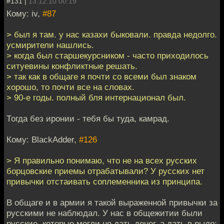
#131 |
13.12.10 00:19
Кому: iv,
#87
> был я там. у нас казахи быковали. правда недолго.
усмирители нашлись.
> когда был старшекурсником - часто приходилось
ситуевины конфликтные решать.
> так как в общаге я почти со всеми был знаком
хорошо, то почти все на словах.
> 90-е годы. полный бля интернационал был.
Тогда без иронии - тебя бы туда, камрад.
Кому: BlackAdder,
#126
> Я правильно понимаю, что не на всех русских
борцовские приемы отрабатывали? У русских нет
привычки отстаивать соплеменника из принципа.
В общаге и в армии я такой выраженной привычки за
русскими не наблюдал. У нас в общежитии были
русские, которые могли не дать денег, а дать в рыло;