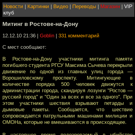
Новости
|
Картинки
|
Видео
|
Переводы
|
Магазин
|
VIP
клуб
Митинг в Ростове-на-Дону
12.12.10 21:36
|
Goblin
|
331 комментарий
С мест сообщают:
В Ростове-на-Дону участники митинга памяти
погибшего студента РГСУ Максима Сычева перекрыли
движение по одной из главных улиц города —
Ворошиловскому проспекту. Митингующие в
количестве порядка 500 человек движутся к
администрации города, скандируя лозунги "Ростов —
русский город" и "Один за всех и все за одного". При
этом участники шествия взрывают петарды и
дымовые пакеты. Сообщается, что шествие
сопровождается патрульными машинами милиции и
ОМОНа, которые не вмешиваются в происходящее.
В настоящее время подозреваемый в убийстве