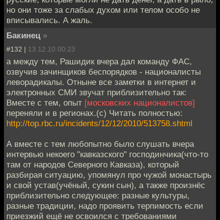
но они тоже за слабых духом или телом особо не
вписывались. А жаль.
Бакинец
»
#132 |
13.12.10 00:23
а между тем, Рашидик вчера дал команду ФАС,
озвучив зачинщиков беспорядков - националисты
леворадикалы. Отныне все заметки в интернет и
электронных СМИ звучат приблизительно так:
Вместе с тем, опыт
[московских националистов]
переняли и в регионах.(с) Читать полностью:
http://top.rbc.ru/incidents/12/12/2010/513758.shtml
А вместе с тем любопытно было слушать вчера
интервью некоего "кавказского" господинчика(что-то
там от народов Северного Кавказа), который
разбирая ситуацию, упомянул про чужой монастырь
и свой устав(учёный, сукин сын), а также произнёс
приблизительно следующее: разные культуры,
разные традиции, надо проявить терпимость если
приезжий ещё не освоился с требованиями