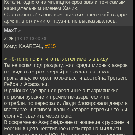
Кстати, одного из милиционеров звали тем самым
нарицательным именем Хачик.
Со стороны абхазов тоже никаких претензий в адрес
армян, в отличии от грузин, не высказывалось.
MaxT
»
#225 |
13.12.10 03:36
Кому: KAAREAL,
#215
> Чё-то не понял что ты хотел иметь в виду
Ты не попал под раздачу, жил среди мирных азеров
(не видел азеров-зверей) и случал азерскую
пропаганду, которая по лживости достойна Третьего
Рейха и Арафатки.
В районах где прошли реальные антиармянские
погромы русские и прочие не-азеры если не
отгребли, то пересрали. Люди блокировали двери в
квартирах и привязывали к батарее веревки что бы
если чё, свалить через окно.
В современно Азербайджане отношение к русским и
России в цело негативное (несмотря на миллион
азеров живущих в РФ): Россию винят в поддержке