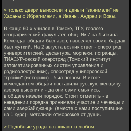
> только двери выносили и деньги "занимали" не
Хасаны с Ибрагимами, а Иваны, Андреи и Вовы.
В конце 80-х учился в Томске, ТГУ, геолого-
географический факультет, общ. № 7 на Лыткина.
Комендат общаги был азер, навселял своих, бардак
был жуткий. На 2 августа возник ответ - оперотряд
университетский, десантура, морпехи, погранцы,
ТИАСУР-овский оперотряд (Томский институт
автоматизированных систем управления и
радиоэлектроники), оперотряд универовской
"тройки" (историки) - был погром. В итоге
комендантом общаги поставили русскую женщину,
азеров выселили - да они сами смылись,
в общаге навели порядок. Стоит отметить - в
наведении порядка принимали участие и чеченцы и
сами азербайджанцы (вместе с нами поступившие
на 1 курс)- метелили отморозков от души.
> Подобные уроды возникают в любом,