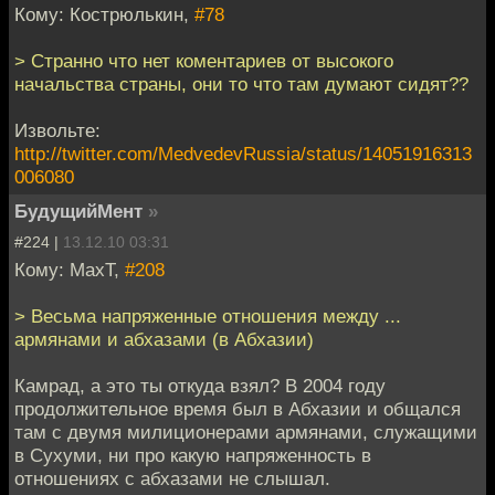
Кому: Кострюлькин,
#78
> Странно что нет коментариев от высокого
начальства страны, они то что там думают сидят??
Извольте:
http://twitter.com/MedvedevRussia/status/14051916313
006080
БудущийМент
»
#224 |
13.12.10 03:31
Кому: MaxT,
#208
> Весьма напряженные отношения между ...
армянами и абхазами (в Абхазии)
Камрад, а это ты откуда взял? В 2004 году
продолжительное время был в Абхазии и общался
там с двумя милиционерами армянами, служащими
в Сухуми, ни про какую напряженность в
отношениях с абхазами не слышал.