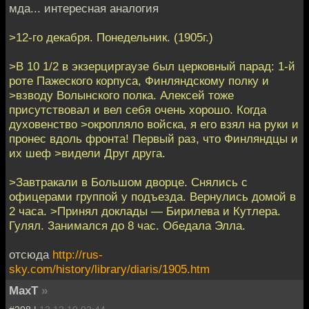
мда... интересная аналогия
>12-го декабря. Понедельник. (1905г.)
>В 10 1/2 в экзерциргаузе был церковный парад: 1-й
роте Пажеского корпуса, Финляндскому полку и
>взводу Волынского полка. Алексей тоже
присутствовал и вел себя очень хорошо. Когда
духовенство >окропляло войска, я его взял на руки и
пронес вдоль фронта! Первый раз, что Финляндцы и
их шеф >видели Друг друга.
>Завтракали в Большом дворце. Снялись с
офицерами группой у подъезда. Вернулись домой в
2 часа. >Принял доклады — Бирилева и Кутлера.
Гулял. Занимался до 8 час. Обедала Элла.
отсюда
http://rus-
sky.com/history/library/diaris/1905.htm
MaxT
»