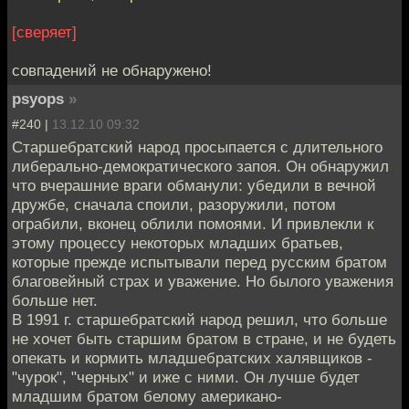
[сверяет]
совпадений не обнаружено!
psyops
»
#240 |
13.12.10 09:32
Старшебратский народ просыпается с длительного
либерально-демократического запоя. Он обнаружил
что вчерашние враги обманули: убедили в вечной
дружбе, сначала споили, разоружили, потом
ограбили, вконец облили помоями. И привлекли к
этому процессу некоторых младших братьев,
которые прежде испытывали перед русским братом
благовейный страх и уважение. Но былого уважения
больше нет.
В 1991 г. старшебратский народ решил, что больше
не хочет быть старшим братом в стране, и не будеть
опекать и кормить младшебратских халявщиков -
"чурок", "черных" и иже с ними. Он лучше будет
младшим братом белому американо-