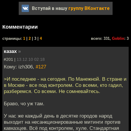
Вступай в нашу
группу ВКонтакте
Комментарии
cтраницы:
1
|
2
| 3 |
4
всего: 331,
Goblin
: 3
казах
»
#201 |
13.12.10 02:18
Кому: izh306,
#127
>И последнее - на сегодня. По Манежной. В стране и
в Москве - все под контролем. Со всеми, кто гадил,
разберемся. Со всеми. Не сомневайтесь.
Браво, чо уж там.
У нас же каждый день в десятке городов народ
выходит на несанкционированные митинги против
кавказцев. Всё под контролем, хуле. Стандартная