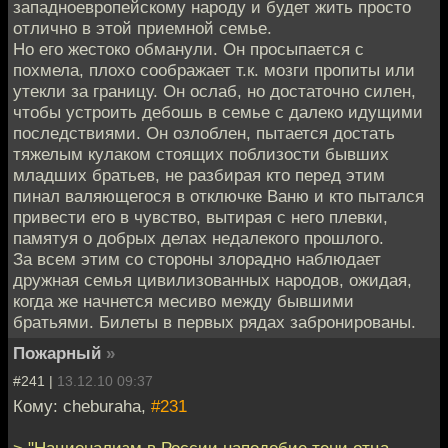
западноевропейскому народу и будет жить просто
отлично в этой приемной семье.
Но его жестоко обманули. Он просыпается с
похмела, плохо соображает т.к. мозги пропиты или
утекли за границу. Он ослаб, но достаточно силен,
чтобы устроить дебошь в семье с далеко идущими
последствиями. Он озлоблен, пытается достать
тяжелым кулаком стоящих поблизости бывших
младших братьев, не разбирая кто перед этим
пинал валяющегося в отключке Ваню и кто пытался
привести его в чувство, вытирая с него плевки,
памятуя о добрых делах недалекого прошлого.
За всем этим со стороны злорадно наблюдает
дружная семья цивилизованных народов, ожидая,
когда же начнется месиво между бывшими
братьями. Билеты в первых рядах забронированы.
Пожарный
»
#241 |
13.12.10 09:37
Кому: cheburaha,
#231
> "Национализм в России наподобие тени отца