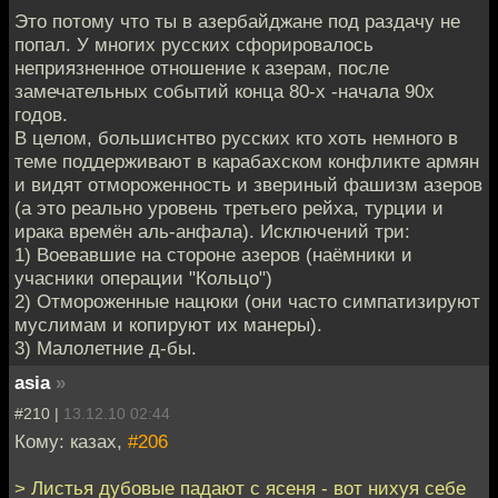
Это потому что ты в азербайджане под раздачу не
попал. У многих русских сфорировалось
неприязненное отношение к азерам, после
замечательных событий конца 80-х -начала 90х
годов.
В целом, большиснтво русских кто хоть немного в
теме поддерживают в карабахском конфликте армян
и видят отмороженность и звериный фашизм азеров
(а это реально уровень третьего рейха, турции и
ирака времён аль-анфала). Исключений три:
1) Воевавшие на стороне азеров (наёмники и
учасники операции "Кольцо")
2) Отмороженные нацюки (они часто симпатизируют
муслимам и копируют их манеры).
3) Малолетние д-бы.
asia
»
#210 |
13.12.10 02:44
Кому: казах,
#206
> Листья дубовые падают с ясеня - вот нихуя себе