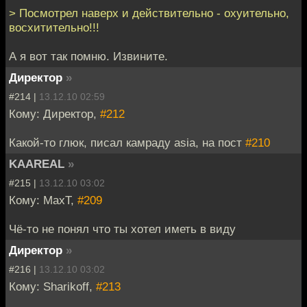
> Посмотрел наверх и действительно - охуительно,
восхитительно!!!
А я вот так помню. Извините.
Директор
»
#214 |
13.12.10 02:59
Кому: Директор,
#212
Какой-то глюк, писал камраду asia, на пост
#210
KAAREAL
»
#215 |
13.12.10 03:02
Кому: MaxT,
#209
Чё-то не понял что ты хотел иметь в виду
Директор
»
#216 |
13.12.10 03:02
Кому: Sharikoff,
#213