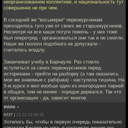
неорганизованном коллективе, и национальность тут
совершенно не при чем.
В соседней же "восьмерке" первокурсникам
приходилось туго уже от своих же старшекурсников.
Несмотря на все наши потуги помочь - у них тоже
был оперотряд - организоваться они так и не смогли.
Наши же геологи подобного не допускали -
считалось впадлу.
Заканчивал учебу в Барнауле. Раз стоило
вступиться за своих первокурсников перед
историками - прийти на разборку (а там оказались
мои же знакомые с рабфака) - наступила тишина. На
5-м курсе я жил вообще один из иногородних парней
в общаге, тем не менее - порядок держался. Так что
от организации - да, зависит многое.
mino
»
#237 |
13.12.10 09:23
Хотелось бы, чтобы в первую очередь показательно
наказали Бескопыльного, в частности лишив его