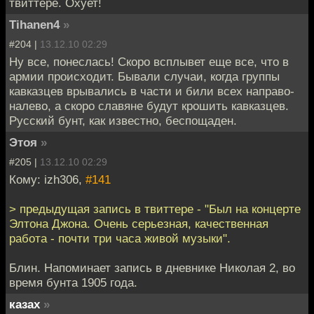
твиттере. Охует!
Tihanen4
»
#204 |
13.12.10 02:29
Ну все, понеслась! Скоро всплывет еще все, что в
армии происходит. Бывали случаи, когда группы
кавказцев врывались в части и били всех направо-
налево, а скоро славяне будут крошить кавказцев.
Русский бунт, как известно, беспощаден.
Этоя
»
#205 |
13.12.10 02:29
Кому: izh306,
#141
> предыдущая запись в твиттере - "Был на концерте
Элтона Джона. Очень серьезная, качественная
работа - почти три часа живой музыки".
Блин. Напоминает запись в дневнике Николая 2, во
время бунта 1905 года.
казах
»