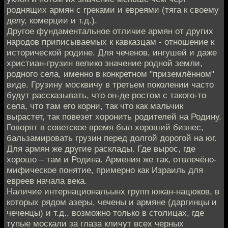
роднящих армян с греками и евреями (тяга к своему
делу, комерции и т.д.).
Другое фундаментальное отличие армян от других
народов приписываемых к кавказцам - отношение к
исторической родине. Для чеченов, ингушей и даже
христиан-грузин велико значение родной земли,
родного села, именно в конкретном "приземлённом"
виде. Грузину москвичу в третьем поколении часто
будут рассказывать, что он-де ростом с такого-то
села, что там его корни, так что как мальчик
вырастет, так повезет хоронить родителей на Родину.
Говорят в советское время был хороший бизнес,
бальзамировать грузин перед долгой дорогой на юг.
Для армян же другие расклады. Где вырос, где
хорошо – там и Родина. Армения же так, отвлечёно-
мифическое понятие, примерно как Израиль для
евреев начала века.
Наличие интернациональынх групп южан-нацюков, в
которых рядом азеры, чечены и армяне (даргинцы и
чеченцы) и т.д., возможно только в столицах, где
тупые москали за глаза кличут всех черных