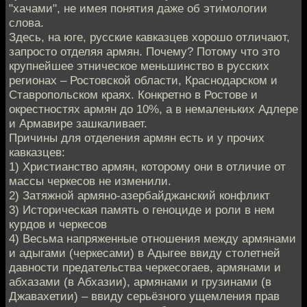
"хачами", не имея понятия даже об этимологии
слова.
Здесь, на юге, русские кавказцев хорошо отличают,
запросто отделяя армян. Почему? Потому что это
крупнейшее этническое меньшинство в русских
регионах – Ростовской области, Краснодарском и
Ставропольском краях. Конкретно в Ростове и
окрестностях армян до 10%, а в немаленьких Адлере
и Армавире зашкаливает.
Причины для отделения армян есть и у прочих
кавказцев:
1) Христианство армян, которому они в отличие от
массы черкесов не изменили.
2) Затяжной армяно-азербайджанский конфликт
3) Историческая память о геноциде и роли в нем
курдов и черкесов
4) Весьма напряженные отношения между армянами
и адыгами (черкесами) в Адыгее ввиду столетней
давности предательства черкесогаев, армянами и
абхазами (в Абхазии), армянами и грузинами (в
Джавахетии) – ввиду серьёзного ущемления прав