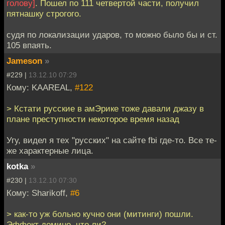
голову]
. Пошел по 111 четвертой части, получил
пятнашку строгого.
судя по локализации ударов, то можно было бы и ст.
105 впаять.
Jameson
»
#229 |
13.12.10 07:29
Кому: KAAREAL,
#122
> Кстати русские в амЭрике тоже давали джазу в
плане преступности некоторое время назад
Угу, видел я тех "русских" на сайте fbi где-то. Все те-
же характерные лица.
kotka
»
#230 |
13.12.10 07:30
Кому: Sharikoff,
#6
> как-то уж больно кучно они (митинги) пошли.
Эффект домино, что ли?