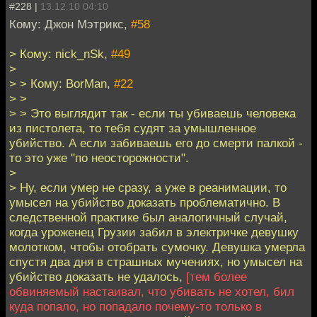
#228 |
13.12.10 04:10
Кому: Джон Мэтрикс,
#58
> Кому: nick_nSk,
#49
>
> > Кому: BorMan,
#22
> >
> > Это выглядит так - если ты убиваешь человека
из пистолета, то тебя судят за умышленное
убийство. А если забиваешь его до смерти палкой -
то это уже "по неосторожности".
>
> Ну, если умер не сразу, а уже в реанимации, то
умысел на убийство доказать проблематично. В
следственной практике был аналогичный случай,
когда уроженец Грузии забил в электричке девушку
молотком, чтобы отобрать сумочку. Девушка умерла
спустя два дня в страшных мучениях, но умысел на
убийство доказать не удалось,
[тем более
обвиняемый настаивал, что убивать не хотел, бил
куда попало, но попадало почему-то только в