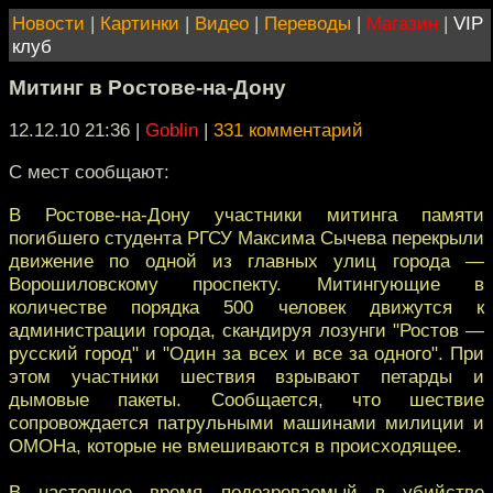
Новости
|
Картинки
|
Видео
|
Переводы
|
Магазин
|
VIP
клуб
Митинг в Ростове-на-Дону
12.12.10 21:36
|
Goblin
|
331 комментарий
С мест сообщают:
В Ростове-на-Дону участники митинга памяти
погибшего студента РГСУ Максима Сычева перекрыли
движение по одной из главных улиц города —
Ворошиловскому проспекту. Митингующие в
количестве порядка 500 человек движутся к
администрации города, скандируя лозунги "Ростов —
русский город" и "Один за всех и все за одного". При
этом участники шествия взрывают петарды и
дымовые пакеты. Сообщается, что шествие
сопровождается патрульными машинами милиции и
ОМОНа, которые не вмешиваются в происходящее.
В настоящее время подозреваемый в убийстве