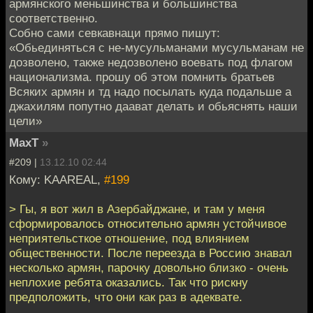
армянского меньшинства и большинства
соответственно.
Собно сами севкавнаци прямо пишут:
«Обьединяться с не-мусульманами мусульманам не
дозволено, также недозволено воевать под флагом
национализма. прошу об этом помнить братьев
Всяких армян и тд надо посылать куда подальше а
джахилям попутно даават делать и обьяснять наши
цели»
MaxT
»
#209 |
13.12.10 02:44
Кому: KAAREAL,
#199
> Гы, я вот жил в Азербайджане, и там у меня
сформировалось относительно армян устойчивое
неприятельсткое отношение, под влиянием
общественности. После переезда в Россию знавал
несколько армян, парочку довольно близко - очень
неплохие ребята оказались. Так что рискну
предположить, что они как раз в адеквате.