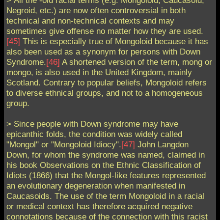
> All the -oid racial terms (e.g. Mongoloid, Caucasoid,
Negroid, etc.) are now often controversial in both
technical and non-technical contexts and may
sometimes give offense no matter how they are used.
[45]
This is especially true of Mongoloid because it has
also been used as a synonym for persons with Down
Syndrome.
[46]
A shortened version of the term, mong or
mongo, is also used in the United Kingdom, mainly
Scotland. Contrary to popular beliefs, Mongoloid refers
to diverse ethnical groups, and not to a homogeneous
group.
> Since people with Down syndrome may have
epicanthic folds, the condition was widely called
"Mongol" or "Mongoloid Idiocy".
[47]
John Langdon
Down, for whom the syndrome was named, claimed in
his book Observations on the Ethnic Classification of
Idiots (1866) that the Mongol-like features represented
an evolutionary degeneration when manifested in
Caucasoids. The use of the term Mongoloid in a racial
or medical context has therefore acquired negative
connotations because of the connection with this racist