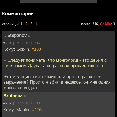
Комментарии
cтраницы:
1
|
2
| 3 |
4
всего: 316,
Goblin
: 3
I. Stepanov
»
#201 |
18.12.10 16:06
Кому: Goblin,
#183
> Следует понимать, что монголоид - это дебил с
синдромом Дауна, а не расовая принадлежность.
Это медицинский термин или просто расхожее
выражение? Просто я вбил в яндексе, он мне одних
монголов выдал.
Brutanez
»
#202 |
18.12.10 16:08
Кому: Mauler,
#176