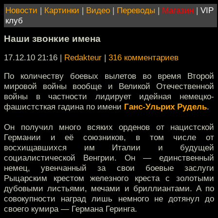
Новости
|
Картинки
|
Видео
|
Переводы
|
Магазин
|
VIP
клуб
Наши звонкие имена
17.12.10 21:16
|
Redakteur
|
316 комментариев
По количеству боевых вылетов во время Второй
мировой войны вообще и Великой Отечественной
войны в частности лидирует идейная немецко-
фашистсткая гадина по имени
Ганс-Ульрих Рудель
.
Он получил много всяких орденов от нацистской
Германии и её союзников, в том числе от
восхищавшихся им Италии и будущей
социалистической Венгрии. Он — единственный
немец, увенчанный за свои боевые заслуги
Рыцарским крестом железного креста с золотыми
дубовыми листьями, мечами и бриллиантами. А по
совокупности наград лишь немного не дотянул до
своего кумира — Германа Геринга.