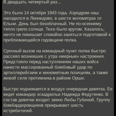
В двадцать четвертый раз...
Это было 14 октября 1943 года. Аэродром наш
находился в Леонидово, в шести километрах от
Ельни. День был безоблачный. Не по-осеннему
тепло грело солнце. Тихо было кругом. Казалось,
ничто не помешает спокойно заняться подготовкой к
приближающейся годовщине полка.
Срочный вызов на командный пункт полка быстро
рассеял возникшие с утра «мирные» настроения.
Предстояло перед наступлением наших войск
нанести массированный бомбовый удар по
артиллерийским и минометным позициям, а также
живой силе противника в районе Орши.
Быстро поднимается в воздух очередная девятка. Ее
ведет командир эскадрильи Надежда Федутенко. В
состав девятки входит звено Любы Губиной, Группу
бомбардировщиков прикрывают шесть
истребителей.