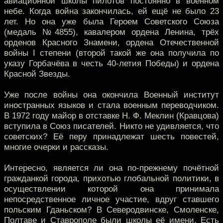
авиационной школы пилотов постоянно в военном
небе. Когда война закончилась, ей ещё не было 23
лет. Но она уже была Героем Советского Союза
(медаль №4855), кавалером ордена Ленина, трёх
орденов Красного Знамени, ордена Отечественной
войны I степени (второй такой же она получила по
указу Горбачёва в честь 40-летия Победы) и ордена
Красной Звезды.
Уже после войны она окончила Военный институт
иностранных языков и стала военным переводчиком.
В 1972 году майор в отставке Н. Ф. Меклин (Кравцова)
вступила в Союз писателей. Никто не удивляется, что
советских? Её перу принадлежат шесть повестей,
многие очерки и рассказы.
Интересно, является ли она по-прежнему почётной
гражданкой города, прихотью глобальной политики, в
осуществлении которой она принимала
непосредственное личное участие, вдруг ставшего
польским Гданьском? В Северодвинске, Смоленске,
Полтаве и Ставрополе были школы её имени. Есть