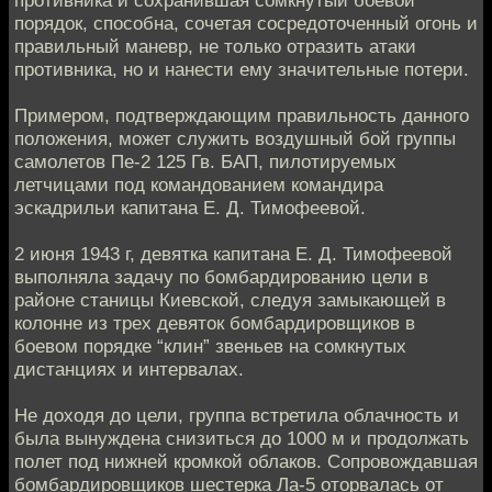
противника и сохранившая сомкнутый боевой
порядок, способна, сочетая сосредоточенный огонь и
правильный маневр, не только отразить атаки
противника, но и нанести ему значительные потери.
Примером, подтверждающим правильность данного
положения, может служить воздушный бой группы
самолетов Пе-2 125 Гв. БАП, пилотируемых
летчицами под командованием командира
эскадрильи капитана Е. Д. Тимофеевой.
2 июня 1943 г, девятка капитана Е. Д. Тимофеевой
выполняла задачу по бомбардированию цели в
районе станицы Киевской, следуя замыкающей в
колонне из трех девяток бомбардировщиков в
боевом порядке “клин” звеньев на сомкнутых
дистанциях и интервалах.
Не доходя до цели, группа встретила облачность и
была вынуждена снизиться до 1000 м и продолжать
полет под нижней кромкой облаков. Сопровождавшая
бомбардировщиков шестерка Ла-5 оторвалась от