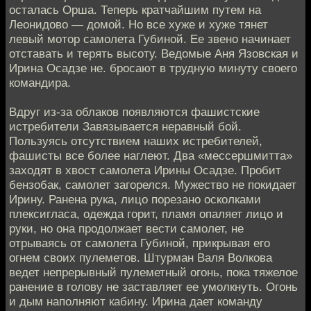
осталась Орша. Теперь кратчайшим путем на
Леонидово — домой. Но все хуже и хуже тянет
левый мотор самолета Губиной. Ее звено начинает
отставать и терять высоту. Ведомые Аня Язовская и
Ирина Осадзе не. бросают в трудную минуту своего
командира.
Вдруг из-за облаков появляются фашистские
истребители Завязывается неравный бой.
Пользуясь отсутствием наших истребителей,
фашисты все более наглеют. Два «мессершмитта»
заходят в хвост самолета Ирины Осадзе. Пробит
бензобак, самолет загорелся. Мужество не покидает
Ирину. Ранена рука, лицо порезано осколками
плексигласа, одежда горит, пламя опаляет лицо и
руки, но она продолжает вести самолет, не
отрываясь от самолета Губиной, прикрывая его
огнем своих пулеметов. Штурман Валя Волкова
ведет непрерывный пулеметный огонь, пока тяжелое
ранение в голову не заставляет ее умолкнуть. Огонь
и дым наполняют кабину. Ирина дает команду