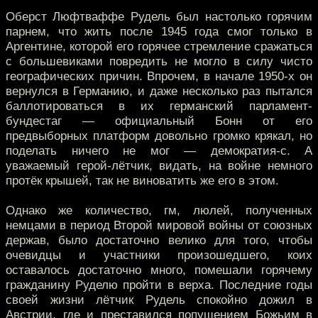
Оберст Люфтваффе Рудель был настолько горячим
парнем, что жить после 1945 года смог только в
Аргентине, которой его горячее стремление сражаться
с большевиками повредить не могло в силу чисто
географических причин. Впрочем, в начале 1950-х он
вернулся в Германию, и даже несколько раз пытался
баллотироваться в их германский парламент-
бундестаг — официальный Бонн от его
предвыборных платформ довольно громко крякал, но
поделать ничего не мог — демократия-с. А
уважаемый герой-лётчик, видать, на войне немного
протёк крышей, так не виноватить же его в этом.
Однако же количество, гм, люлей, полученных
немцами в период Второй мировой войны от союзных
держав, было достаточно велико для того, чтобы
очевидцы и участники произошедшего, коих
оставалось достаточно много, помешали горячему
гражданину Руделю пройти в верха. Последние годы
своей жизни лётчик Рудель спокойно дожил в
Австрии, где и преставился попущением Божьим в