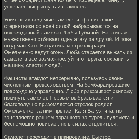
Стрелок-радист Валя Котов в последнюю минуту
успевает выпрыгнуть из самолета.
Уничтожив ведомые самолеты, фашистские
стервятники со всей силой набрасываются на
поврежденный самолет Любы Губиной. Ее экипаж
мужественно отбивает одну атаку за другой. И пока
штурман Катя Батухтина и стрелок-радист
Омельченко ведут огонь, Люба старается выжать из
самолета все возможное, уйти от врага, сохранить
машину, спасти людей.
Фашисты атакуют непрерывно, пользуясь своим
численным превосходством. На бомбардировщике
повреждено управление. Люба приказывает экипажу
покинуть самолет. Первым выбрасывается и
благополучно приземляется стрелок-радист
Омельченко, за ним прыгает Катя Батухтина, но
зацепляется ранцем парашюта за турель пулемета и
беспомощно повисает, не в силах отцепиться.
Самолет переходит в пикирование. Быстро,