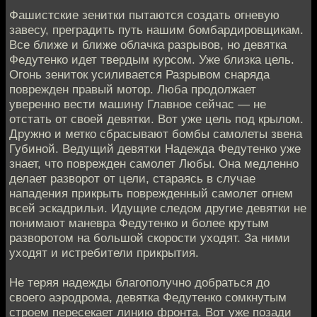
Фашистские зенитки пытаются создать огневую
завесу, преградить путь нашим бомбардировщикам.
Все ближе и ближе облачка разрывов, но девятка
Федутенко идет твердым курсом. Уже близка цель.
Огонь зениток усиливается Разрывом снаряда
поврежден правый мотор. Люба продолжает
уверенно вести машину Главное сейчас — не
отстать от своей девятки. Вот уже цель под крылом.
Дружно и метко сбрасывают бомбы самолеты звена
Губиной. Ведущий девятки Надежда Федутенко уже
знает, что поврежден самолет Любы. Она медленно
делает разворот от цели, стараясь в случае
нападения прикрыть поврежденный самолет огнем
всей эскадрильи. Идущие следом другие девятки не
понимают маневра Федутенко и более крутым
разворотом на большой скорости уходят. За ними
уходят и истребители прикрытия.
Не теряя надежды благополучно добраться до
своего аэродрома, девятка Федутенко сомкнутым
строем пересекает линию фронта. Вот уже позади