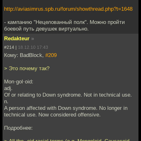
http://aviasimrus.spb.ru/forum/showthread.php?t=1648
- кампанию "Нецелованный полк". Можно пройти
боевой путь девушек виртуально.
Redakteur
»
#214 |
18.12.10 17:43
Кому: BadBlock,
#209
> Это почему так?
Mon·gol·oid:
adj.
Of or relating to Down syndrome. Not in technical use.
n.
A person affected with Down syndrome. No longer in
technical use. Now considered offensive.
Подробнее: