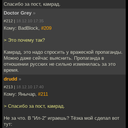
Спасибо за пост, камрад.
Doctor Grey
»
#212 |
18.12.10 17:35
Кому: BadBlock,
#209
> Это почему так?
Камрад, это надо спросить у вражеской пропаганды.
Можно даже сейчас выяснить. Пропаганда в
отношении русских не сильно изменилась за это
время.
drudd
»
#213 |
18.12.10 17:40
Кому: Янычар,
#211
> Спасибо за пост, камрад.
Не за что. В "Ил-2" играешь? Тёзка мой сделал вот
тут: