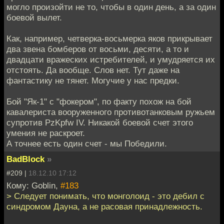
могло произойти не то, чтобы в один день, а за один
боевой вылет.
Как, например, четверка-восьмерка яков прикрывает
два звена бомберов от восьми, десяти, а то и
двадцати вражеских истребителей, и умудряется их
отстоять. Да вообще. Слов нет. Тут даже на
фантастику не тянет. Могучие у нас предки.
Бой "Як-1" с "фокером", по факту похож на бой
кавалериста вооруженного противотанковым ружьем
супротив PzKpfw IV. Никакой боевой счет этого
умения не раскроет.
А точнее есть один счет - мы Победили.
BadBlock
»
#209 |
18.12.10 17:12
Кому: Goblin,
#183
> Следует понимать, что монголоид - это дебил с
синдромом Дауна, а не расовая принадлежность.