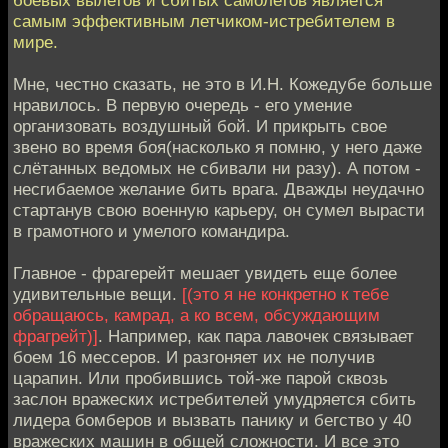
самым эффективным летчиком-истребителем в
мире.
Мне, честно сказать, не это в И.Н. Кожедубе больше
нравилось. В первую очередь - его умение
организовать воздушный бой. И прикрыть свое
звено во время боя(насколько я помню, у него даже
слётанных ведомых не сбивали ни разу). А потом -
несгибаемое желание бить врага. Дважды неудачно
стартанув свою военную карьеру, он сумел вырасти
в грамотного и умелого командира.
Главное - фрагерейт мешает увидеть еще более
удивительные вещи.
[(это я не конкретно к тебе
обращаюсь, камрад, а ко всем, обсуждающим
фрагрейт)]
. Например, как пара лавочек связывает
боем 16 мессеров. И разгоняет их не получив
царапин. Или пробившись той-же парой сквозь
заслон вражеских истребителей умудряется сбить
лидера бомберов и вызвать панику и бегство у 40
вражеских машин в общей сложности. И все это