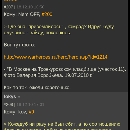
#207 |
18.12.10 16:56
Кому: Nem OFF,
#200
> Где она "приземлилась" , камрад? Вдруг, буду
случайно - зайду, поклонюсь.
Вот тут фото:
http://www.warheroes.ru/hero/hero.asp?id=1214
- "В Москве на Троекуровском кладбище (участок 11).
Фото Валерия Воробьёва. 19.07.2010 г."
Как-то так, ежели коротенько.
lokys
»
#208 |
18.12.10 17:01
Кому: kov,
#9
> Кожедуб ни разу не был сбит, а по соотношению
боевых вылетов и сбитых самолетов является