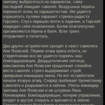
экипажу выброситься на парашютах, сама
последней покидает самолет. Воздушные пираты
переносят огонь по парашютистам. Им удается
изрешетить пулями парашют стрелка-радиста
Горского. Спуск перешел почти в падение, и Горский
повредил себе позвоночник. Более благополучно
приземляются Ирина и Валя. Всех троих
отправляют в госпиталь.
Два других истребителя заходят в хвост самолета
Ани Язовской. Первая атака врага отбита, но
стервятникам все же удается поджечь наш
бомбардировщик. Двадцатилетняя летчица,
комсомолка Аня Язовская продолжает спокойно
вести самолет, строго выдерживает строй,
прикрывая командира звена. Но вот истребители
начали вторую атаку. Снаряд пробивает бронеспинку
самолета и разрывается в кабине. Убиты командир
экипажа Аня Язовская и ее штурман Лена
Пономарева. Бомбардировщик, потеряв управление,
входит в крутую спираль и врезается в землю.