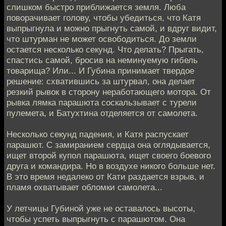
слишком быстро приближается земля. Люба
поворачивает голову, чтобы убедиться, что Катя
выпрыгнула и можно прыгнуть самой, и вдруг видит,
что штурман не может освободиться. До земли
остается несколько секунд. Что делать? Прыгать,
спастись самой, бросив на неминуемую гибель
товарища? Или... И Губина принимает твердое
решение: схватившись за штурвал, она делает
резкий рывок в сторону неработающего мотора. От
рывка лямка парашюта соскальзывает с турели
пулемета, и Батухтина отделяется от самолета.
Несколько секунд падения, и Катя распускает
парашют. С замиранием сердца она оглядывается,
ищет второй купол парашюта, ищет своего боевого
друга и командира. Но в воздухе никого больше нет.
В это время недалеко от Кати раздается взрыв, и
пламя охватывает обломки самолета...
У летчицы Губиной уже не оставалось высоты,
чтобы успеть выпрыгнуть с парашютом. Она