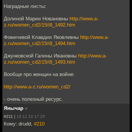
Наградные листы:
Долиной Марии Новановны
http://www.a-
z.ru/women_cd2/15/i8_1492.htm
Фомичевой Клавдии Яковлевны
http://www.a-
z.ru/women_cd2/15/i8_1494.htm
Джунковской Галины Ивановны
http://www.a-
z.ru/women_cd2/15/i8_1493.htm
Вообще про женщин на войне:
http://www.a-z.ru/women_cd2/
- очень полезный ресурс.
Янычар
»
#211 |
18.12.10 17:29
Кому: drudd,
#210