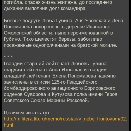
погибла, спасая жизнь экипажа, до последнего
дыхания выполнив долг командира.
Боевые подруги Люба Губина, Аня Язовская и Лена
Пономарева похоронены в деревне Иваньково
Смоленской области, ныне переименованной в
Губино. Тихо шелестят березы, заботливо
посаженные однополчанами на братской могиле.
* * *
Гвардии старший лейтенант Любовь Губина,
гвардии лейтенант Анна Язовская и гвардии
младший лейтенант Елена Пономарева навечно
зачислены в списки 125-го Гвардейского
бомбардировочного авиационного Борисовского
орденов Суворова и Кутузова полка имени Героя
Советского Союза Марины Расковой.
Целиком читать тут:
http://militera.lib.ru/memo/russian/v_nebe_frontovom/02.
html