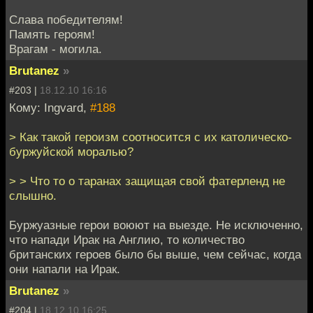
Слава победителям!
Память героям!
Врагам - могила.
Brutanez
»
#203 |
18.12.10 16:16
Кому: Ingvard,
#188
> Как такой героизм соотносится с их католическо-
буржуйской моралью?
> > Что то о таранах защищая свой фатерленд не
слышно.
Буржуазные герои воюют на выезде. Не исключенно,
что напади Ирак на Англию, то количество
британских героев было бы выше, чем сейчас, когда
они напали на Ирак.
Brutanez
»
#204 |
18.12.10 16:25