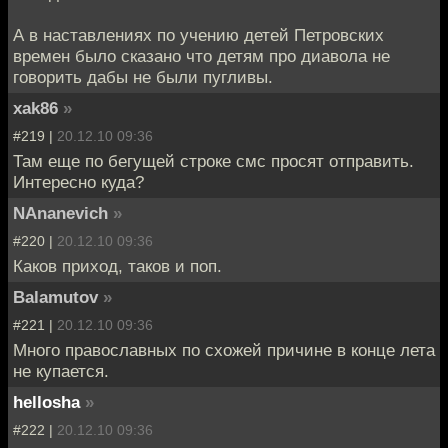
А в наставлениях по учению детей Петровских
времен было сказано что детям про диавола не
говорить дабы не были пугливы.
xak86
»
#219 |
20.12.10 09:36
Там еще по бегущей строке смс просят отправить.
Интересно куда?
NAnanevich
»
#220 |
20.12.10 09:36
Каков приход, таков и поп.
Balamutov
»
#221 |
20.12.10 09:36
Много православных по схожей причине в конце лета
не купается.
hellosha
»
#222 |
20.12.10 09:36