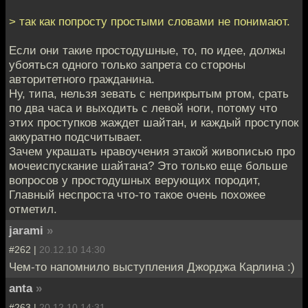
> так как попросту простыми словами не понимают.
Если они такие простодушные, то, по идее, должы
убояться одного только запрета со стороны
авторитетного гражданина.
Ну, типа, нельзя зевать с неприкрытым ртом, срать
по два часа и выходить с левой ноги, потому что
этих проступков жаждет шайтан, и каждый проступок
аккуратно подсчитывает.
Зачем украшать нравоучения этакой живописью про
мочеиспускание шайтана? Это только еще больше
вопросов у простодушных верующих породит,
Главный неспроста что-то такое очень похожее
отметил.
jarami
»
#262 |
20.12.10 14:30
Чем-то напомнило выступления Джорджа Карлина :)
anta
»
#263 |
20.12.10 14:31