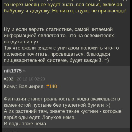
то через месяц ее будет знать вся семья, включая
бабушку и дедушку. Но никто, сцуко, не признаеццо!
Ну и если верить статистике, самой читаемой
информацией является то, что на освежителях
воздуха пишут.
Так что ежели рядом с унитазом положить что-то
полезное почитать, просвещаться, благодаря
пищеварительной системе, будет каждый. =)
nik1975
»
#202 |
20.12.10 02:29
Кому: Валькирия,
#140
Фантазия станет реальностью, когда окажешься в
каменистой пустыне без туалетной бумаги ;-)
А из растений там, знаете такие кустики - которые
верблюды едят. Лопухов нема.
И воды тоже нема.