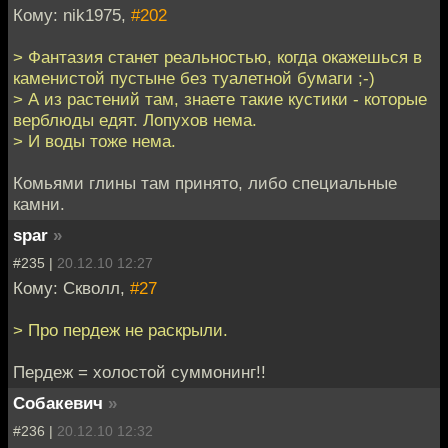
Кому: nik1975,
#202
> Фантазия станет реальностью, когда окажешься в
каменистой пустыне без туалетной бумаги ;-)
> А из растений там, знаете такие кустики - которые
верблюды едят. Лопухов нема.
> И воды тоже нема.
Комьями глины там принято, либо специальные
камни.
spar
»
#235 |
20.12.10 12:27
Кому: Скволл,
#27
> Про пердеж не раскрыли.
Пердеж = холостой суммонинг!!
Собакевич
»
#236 |
20.12.10 12:32