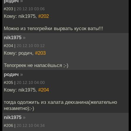
родич
»
#203 |
20.12.10 03:06
Кому: nik1975,
#202
Можно из телогрейки вырвать кусок ваты!!!
nik1975
»
#204 |
20.12.10 03:12
Кому: родич,
#203
Телогреек не напасёшься ;-)
родич
»
#205 |
20.12.10 04:00
Кому: nik1975,
#204
тогда одолжить из халата декханина(желательно
незаметно);-)
nik1975
»
#206 |
20.12.10 04:34