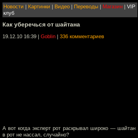
Новости
|
Картинки
|
Видео
|
Переводы
|
Магазин
|
VIP
клуб
Как уберечься от шайтана
19.12.10 16:39
|
Goblin
|
336 комментариев
А вот когда эксперт рот раскрывал широко — шайтан
в рот не нассал, случайно?