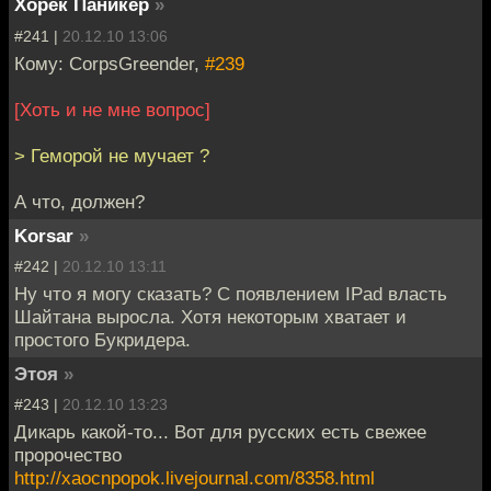
Хорек Паникер
»
#241 |
20.12.10 13:06
Кому: CorpsGreender,
#239
[Хоть и не мне вопрос]
> Геморой не мучает ?
А что, должен?
Korsar
»
#242 |
20.12.10 13:11
Ну что я могу сказать? С появлением IPad власть
Шайтана выросла. Хотя некоторым хватает и
простого Букридера.
Этоя
»
#243 |
20.12.10 13:23
Дикарь какой-то... Вот для русских есть свежее
пророчество
http://xaocnpopok.livejournal.com/8358.html