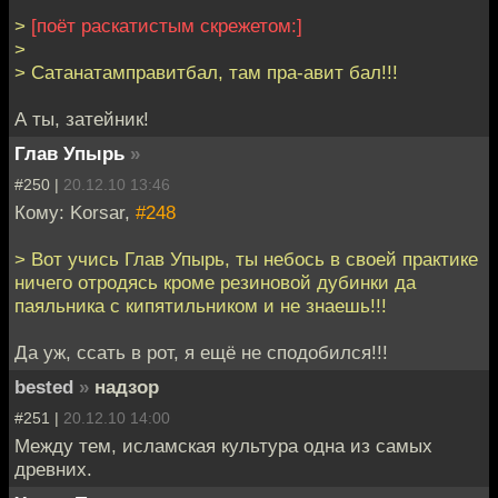
>
[поёт раскатистым скрежетом:]
>
> Сатанатамправитбал, там пра-авит бал!!!
А ты, затейник!
Глав Упырь
»
#250 |
20.12.10 13:46
Кому: Korsar,
#248
> Вот учись Глав Упырь, ты небось в своей практике
ничего отродясь кроме резиновой дубинки да
паяльника с кипятильником и не знаешь!!!
Да уж, ссать в рот, я ещё не сподобился!!!
bested
»
надзор
#251 |
20.12.10 14:00
Между тем, исламская культура одна из самых
древних.