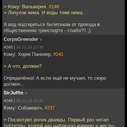
> Кому: Валькирия,
#140
> Лопухов нема. И воды тоже нема.
А вод подтереться билетиком от проезда в
общественном транспорте - слабо?!! ;)
CorpsGreender
»
#245 |
20.12.10 13:30
Кому: Хорек Паникер,
#241
> А что, должен?
Определённо! А если ещё не мучает, то скоро
должен...
SirJuffin
»
#246 |
20.12.10 13:37
Кому: Собакевич,
#237
> Посмотрел ролик дважды. Первый раз читал
субтитры, второй раз наблюдал мимику и жесты.