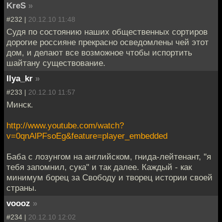
KreS
»
#232 |
20.12.10 11:48
Судя по состоянию наших общественных сортиров
дорогие россияне прекрасно осведомлены чей этот
дом, и делают все возможное чтобы испортить
шайтану существование.
Ilya_kr
»
#233 |
20.12.10 11:57
Минск.
http://www.youtube.com/watch?
v=0qnAlPFsoEg&feature=player_embedded
Баба с лозунгом на английском, гнида-лейтенант, "я
тебя запомнил, сука" и так далее. Каждый - как
минимум борец за Свободу и творец истории своей
страны.
voooz
»
#234 |
20.12.10 12:02