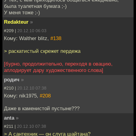
была туалетная бумага ;-)
У меня тоже ;-)
Redakteur
»
#209 |
20.12.10 06:03
Кому: Walther blitz,
#138
> раскатистый скрежет пердежа
[бурно, продолжительно, переходя в овацию,
аплодирует дару художественного слова]
родич
»
#210 |
20.12.10 07:38
Кому: nik1975,
#208
Даже в каменистой пустыне???
anta
»
#211 |
20.12.10 07:38
> А сантехник — он слуга шайтана?