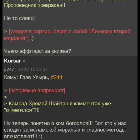
Проповедник прекрасен!!
Не то слово!
>
[уходит в сортир, берет с собой "Линкоры второй
мировой"]
:)
Чьего аффтарства книжка?
Korsar
»
#247 |
20.12.10 13:37
Кому: Глав Упырь,
#244
>
[осторожно вопрошает]
>
> Камрад Хромой Шайтан в камментах уже
"отметился"?!!
Ну теперь понятно о ком богослов!!! Вот кто у нас
следит за исламской моралью и главное методы
впечатляют!!! :)