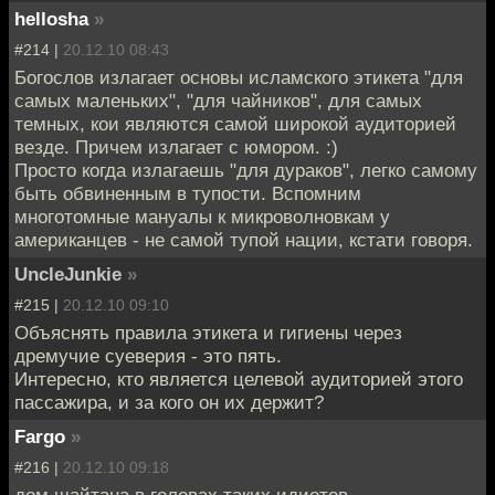
hellosha
»
#214 |
20.12.10 08:43
Богослов излагает основы исламского этикета "для
самых маленьких", "для чайников", для самых
темных, кои являются самой широкой аудиторией
везде. Причем излагает с юмором. :)
Просто когда излагаешь "для дураков", легко самому
быть обвиненным в тупости. Вспомним
многотомные мануалы к микроволновкам у
американцев - не самой тупой нации, кстати говоря.
UncleJunkie
»
#215 |
20.12.10 09:10
Объяснять правила этикета и гигиены через
дремучие суеверия - это пять.
Интересно, кто является целевой аудиторией этого
пассажира, и за кого он их держит?
Fargo
»
#216 |
20.12.10 09:18
дом шайтана в головах таких идиотов