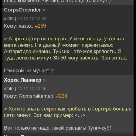
плюс комменты читаю, а это еще 10 минут:)
CorpsGreender
»
#239 |
20.12.10 12:59
Кому: казах,
#159
> А про сортир он не прав. У меня всегда у толчка
книга лежит. На данный момент перечитываю
Антарктида онлайн. Тубзик - это моя крепость. Я
туда легко на минут 30-50 могу заехать. Зря он так.
Геморой не мучает ?
Хорек Паникер
»
#240 |
20.12.10 13:06
Кому: Romsnakeman,
#238
> Хотите знать секрет как пробыть в сортире больше
пяти минут. Вот вам пример: <...>
Вот только не надо такой рекламы Тупичку!!!