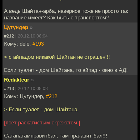
А ведь Шайтан-арба, наверное тоже не просто так
название имеет? Как быть с транспортом?
Цугундер
»
#212 |
20.12.10 08:04
Кому: dele,
#193
> с айпадом никакой Шайтан не страшен!!!
Если туалет - дом Шайтана, то айпад - окно в АД!
Redakteur
»
#213 |
20.12.10 08:08
Кому: Цугундер,
#212
> Если туалет - дом Шайтана,
[поёт раскатистым скрежетом:]
Сатанатамправитбал, там пра-авит бал!!!