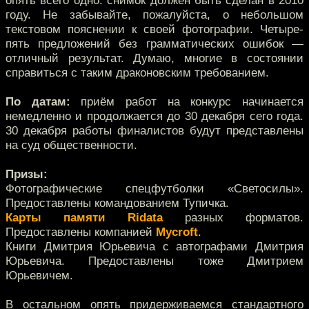
опять всего одно: снимок должен быть сделан в 2010
году. Не забывайте, пожалуйста, о небольшом
текстовом пояснении к своей фотографии. Четыре-
пять предложений без грамматических ошибок —
отличный результат. Думаю, многие в состоянии
справиться с таким драконовским требованием.
По датам:
приём работ на конкурс начинается
немедленно и продолжается до 30 декабря сего года.
30 декабря работы финалистов будут представлены
на суд общественности.
Призы:
Фотографические спецфутболки «Светосилы».
Предоставлены командованием Тупичка.
Карты памяти Ridata
разных форматов.
Предоставлены компанией
Mycroft
.
Книги Дмитрия Юрьевича с автографами Дмитрия
Юрьевича. Предоставлены тоже Дмитрием
Юрьевичем.
В остальном опять придерживаемся стандартного