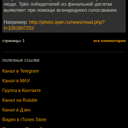
люди. Трёх победителей из финальной десятки
выявляют при помощи всенародного голосования.
Например:
http://photo.oper.ru/news/read.php?
t=1051607253
cтраницы: 1
все комментарии
полезные ссылки
Канал в Telegram
Канал в MAX
Группа в Контакте
Канал на Rutube
Канал в Дзен
Видео в iTunes Store