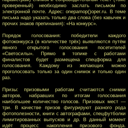
проверенный) необходимо заслать письмом по
электронной почте. Адрес: onepamop()oper.ru. В теме
письма надо указать только два слова (без кавычек и
прочих знаков препинания): «На конкурс».
Порядок голосования: победители каждого
фотоконкурса (в количестве трёх) выявляются путём
явного открытого голосования посетителей
«Светосилы». Прямо в топике с работами
финалистов будет размещена спецформа для
голосования. Каждому из желающих можно
проголосовать только за один снимок и только один
раз.
Призы: призовыми работам считаются снимки
авторов, набравших по итогам голосования
наибольшее количество голосов. Призовых мест —
три. В качестве призов фигурируют разного рода
фотополезности, книги с автографами, спецфутболки
лимитированных выпусков и др. В данный момент
идёт процесс накопления призового фонда.