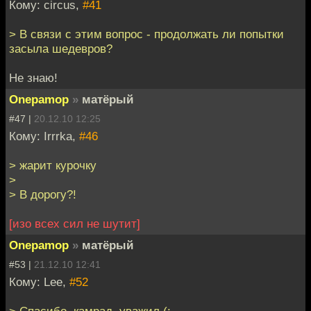
Кому: circus,
#41
> В связи с этим вопрос - продолжать ли попытки
засыла шедевров?
Не знаю!
Onepamop
»
матёрый
#47 |
20.12.10 12:25
Кому: Irrrka,
#46
> жарит курочку
>
> В дорогу?!
[изо всех сил не шутит]
Onepamop
»
матёрый
#53 |
21.12.10 12:41
Кому: Lee,
#52
> Спасибо, камрад, уважил (: