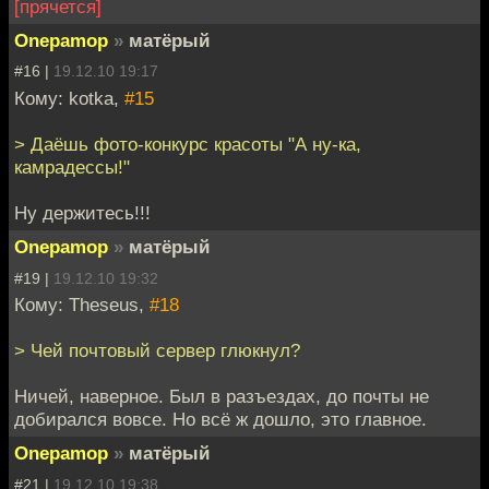
[прячется]
Onepamop
»
матёрый
#16 |
19.12.10 19:17
Кому: kotka,
#15
> Даёшь фото-конкурс красоты "А ну-ка,
камрадессы!"
Ну держитесь!!!
Onepamop
»
матёрый
#19 |
19.12.10 19:32
Кому: Theseus,
#18
> Чей почтовый сервер глюкнул?
Ничей, наверное. Был в разъездах, до почты не
добирался вовсе. Но всё ж дошло, это главное.
Onepamop
»
матёрый
#21 |
19.12.10 19:38