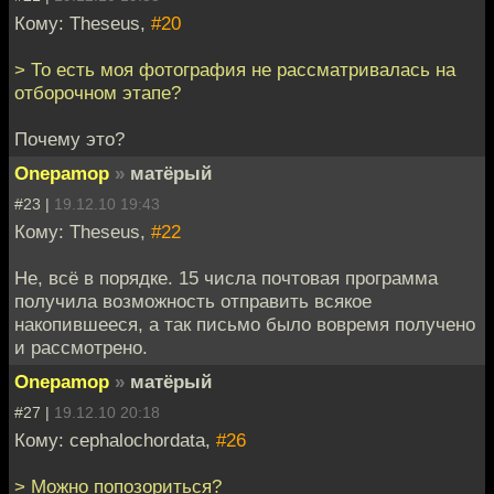
Кому: Theseus,
#20
> То есть моя фотография не рассматривалась на
отборочном этапе?
Почему это?
Onepamop
»
матёрый
#23 |
19.12.10 19:43
Кому: Theseus,
#22
Не, всё в порядке. 15 числа почтовая программа
получила возможность отправить всякое
накопившееся, а так письмо было вовремя получено
и рассмотрено.
Onepamop
»
матёрый
#27 |
19.12.10 20:18
Кому: cephalochordata,
#26
> Можно попозориться?