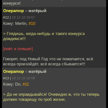
конкурсе!
Onepamop
»
матёрый
#12 |
19.12.10 18:57
Кому: Merlin,
#10
> Глядишь, когда-нибудь и такого конкурса
дождемся!!!
[поёт и пляшет]
Говорят, под Новый Год что ни пожелается, всё
всегда произойдёт, всё всегда сбывается!!!
Onepamop
»
матёрый
#13 |
19.12.10 18:58
Кому: Dn,
#11
> Да не оправдывайся! Очевидно ж, что ты теперь
должен товарищу по гроб жизни.