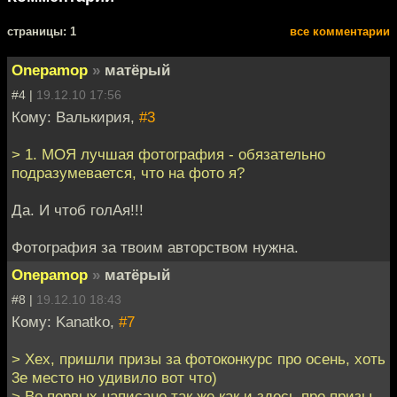
cтраницы: 1
все комментарии
Onepamop
»
матёрый
#4 |
19.12.10 17:56
Кому: Валькирия,
#3
> 1. МОЯ лучшая фотография - обязательно
подразумевается, что на фото я?
Да. И чтоб голАя!!!
Фотография за твоим авторством нужна.
Onepamop
»
матёрый
#8 |
19.12.10 18:43
Кому: Kanatko,
#7
> Хех, пришли призы за фотоконкурс про осень, хоть
3е место но удивило вот что)
> Во первых написано так же как и здесь про призы,