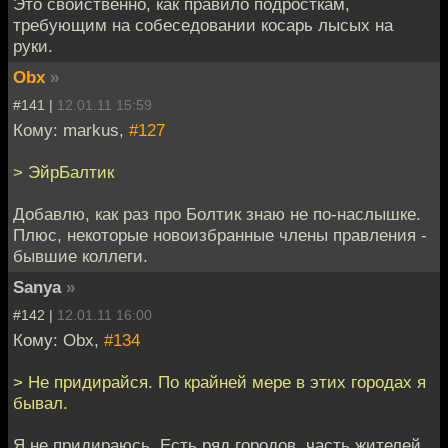
Это свойственно, как правило подросткам,
требующим на собеседовании косарь лысых на
руки.
Obx
»
#141 |
12.01.11 15:59
Кому: markus,
#127
> ЭйрБалтик
Добавлю, как раз про Болтик знаю не по-наслышке.
Плюс, некоторые новоизбранные члены правления -
бывшие коллеги.
Sanya
»
#142 |
12.01.11 16:00
Кому: Obx,
#134
> Не придирайся. По крайней мере в этих городах я
бывал.
Я не придираюсь. Есть ряд городов, часть жителей