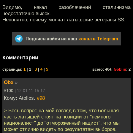
Видимо, накал разоблачений сталинизма
недостаточно высок.
Непонятно, почему молчат латышские ветераны SS.
Подписывайся на наш
канал в Telegram
Комментарии
cтраницы:
1
| 2 |
3
|
4
|
5
всего: 404,
Goblin
: 2
Obx
»
#100 |
12.01.11 15:17
Кому: Atollos,
#98
> Весь вопрос на мой взгляд в том, что большая
часть латышей стоят на позиции от "немного
националист" до "отмороженный нацист", что мы
может отлично видеть по результатам выборов.