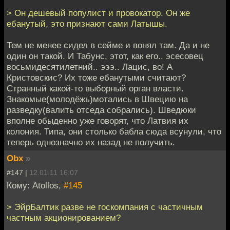
> Он дешевый популист и провокатор. Он же
ебанутый, это признают сами Латышы.
Тем не менее сидел в сейме и вонял там. Да и не
один он такой. И Табунс, этот, как его.. эсесовец
восьмидесятилетний.. эээ.. Лацис, во! А
Кристовскис? Их тоже ебанутыми считают?
Странный какой-то выборный орган власти.
Знакомые(молодёжь)мотались в Швецию на
разведку(валить отседа собрались). Шведюки
вполне обыденно уже говорят, что Латвия их
колония. Типа, они столько бабла сюда всунули, что
теперь однозначно их назад не получить.
Obx
»
#147 |
12.01.11 16:07
Кому: Atollos,
#145
> ЭйрБалтик разве не госкомпания с частичным
частным акционированием?