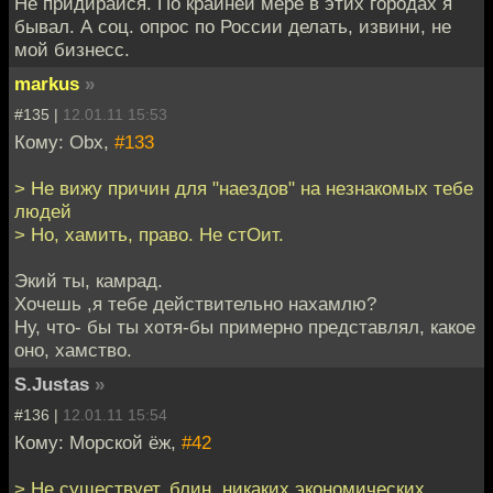
Не придирайся. По крайней мере в этих городах я
бывал. А соц. опрос по России делать, извини, не
мой бизнесс.
markus
»
#135 |
12.01.11 15:53
Кому: Obx,
#133
> Не вижу причин для "наездов" на незнакомых тебе
людей
> Но, хамить, право. Не стОит.
Экий ты, камрад.
Хочешь ,я тебе действительно нахамлю?
Ну, что- бы ты хотя-бы примерно представлял, какое
оно, хамство.
S.Justas
»
#136 |
12.01.11 15:54
Кому: Морской ёж,
#42
> Не существует, блин, никаких экономических