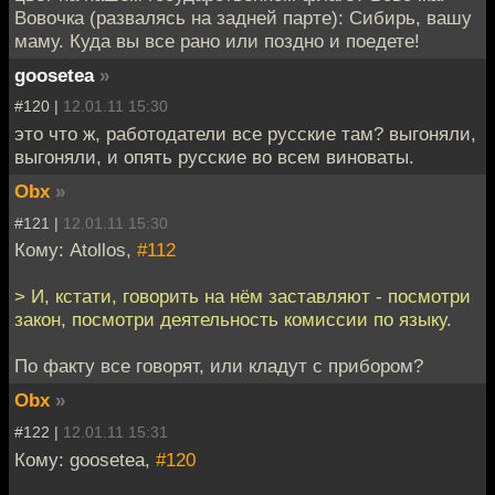
Вовочка (развалясь на задней парте): Сибирь, вашу
маму. Куда вы все рано или поздно и поедете!
goosetea
»
#120 |
12.01.11 15:30
это что ж, работодатели все русские там? выгоняли,
выгоняли, и опять русские во всем виноваты.
Obx
»
#121 |
12.01.11 15:30
Кому: Atollos,
#112
> И, кстати, говорить на нём заставляют - посмотри
закон, посмотри деятельность комиссии по языку.
По факту все говорят, или кладут с прибором?
Obx
»
#122 |
12.01.11 15:31
Кому: goosetea,
#120