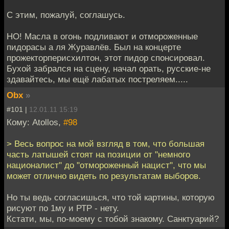
С этим, пожалуй, соглашусь.
НО! Масла в огонь подливают и отмороженные
пидорасы а ля Журавлёв. Был на концерте
прожекторперисхилтон, этот пидор спонсировал.
Бухой забрался на сцену, начал орать, русские-не
здавайтесь, мы ещё лабатых постреляем.....
Obx
»
#101 |
12.01.11 15:19
Кому: Atollos,
#98
> Весь вопрос на мой взгляд в том, что большая
часть латышей стоят на позиции от "немного
националист" до "отмороженный нацист", что мы
может отлично видеть по результатам выборов.
Но ты ведь согласишься, что той картины, которую
рисуют по 1му и РТР - нету.
Кстати, мы, по-моему с тобой знакому. Санктуарий?