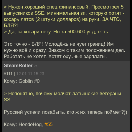
> Нужен хороший спец финансовый. Просмотрел 5
выпускников SSE, минимальная зп, которую хотят -
косарь латов (2 штуки долларов) на руки. ЗА ЧТО,
БЛЯ?!
> Да, за косари нету. Но за 500-600 усд, есть.
Это точно - БЛЯ! Молодёжь не чует границ! Им
нужно всё и сразу. Знаком с таким положением дел.
Работать не хотят. Хотят оху..ные зарплаты.
SteamRoller
»
#111 |
12.01.11 15:23
Кому: Goblin #0
> Непонятно, почему молчат латышские ветераны
SS.
Русский успели позабыть, кто ж их теперь поймёт?))
Кому: HendeHog,
#55