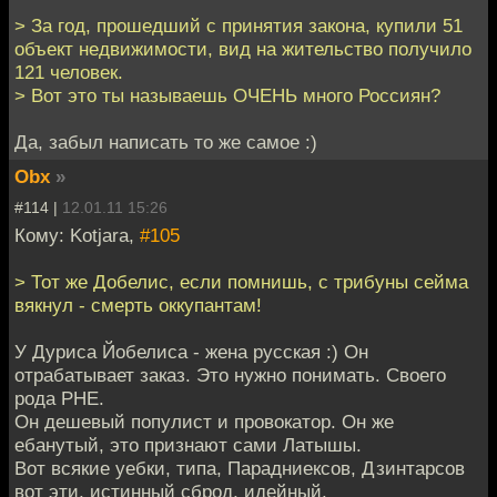
> За год, прошедший с принятия закона, купили 51
объект недвижимости, вид на жительство получило
121 человек.
> Вот это ты называешь ОЧЕНЬ много Россиян?
Да, забыл написать то же самое :)
Obx
»
#114 |
12.01.11 15:26
Кому: Kotjara,
#105
> Тот же Добелис, если помнишь, с трибуны сейма
вякнул - смерть оккупантам!
У Дуриса Йобелиса - жена русская :) Он
отрабатывает заказ. Это нужно понимать. Своего
рода РНЕ.
Он дешевый популист и провокатор. Он же
ебанутый, это признают сами Латышы.
Вот всякие уебки, типа, Парадниексов, Дзинтарсов
вот эти, истинный сброд, идейный.