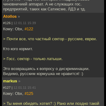
чиновничией аппарат. А не служащих гос.
предприятий, таких как Сатиксме, ЛДЗ и тд.
Atollos
»
#126 |
12.01.11 15:39
Кому: Obx,
#122
> Почти все, что частный сектор - русские, евреи.
Кто кого кормит.
> Госс. сектор - только латыши.
Это возвращаясь к вопросу о дискриминации.
Видимо, русским кормушка не нравится! :)
markus
»
#127 |
12.01.11 15:41
Кому: Obx,
#125
> Ты меня обидеть хотел? :) Рано или поздно такой