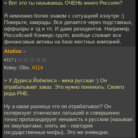
> Вот это ты называешь ОЧЕНЬ много Россиян?
Я немножко более знаком с ситуацией изнутри :)
Поверьте, камрады. Все делается через подставных,
оффшоры и тд и тп. И даже резидентов. Например,
Российский Конверс-групп, вообще сливает все
финансовые активы на базе местных компаний.
Atollos
»
#117 |
12.01.11 15:28
Кому: Obx,
#114
> У Дуриса Йобелиса - жена русская :) Он
отрабатывает заказ. Это нужно понимать. Своего
рода РНЕ.
Ну а какая разница что он отрабатывал? Он
поляризует этнических латышей и совершенно
точно пропагандирует ненависть к русским (называя
их оккупантами, опять же - повторяя
государственные мифы). Это же очевидно.