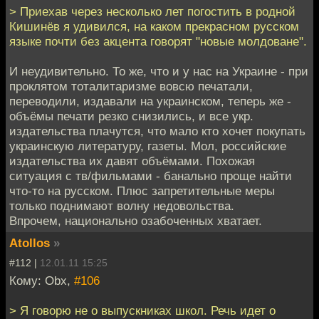
> Приехав через несколько лет погостить в родной
Кишинёв я удивился, на каком прекрасном русском
языке почти без акцента говорят "новые молдоване".
И неудивительно. То же, что и у нас на Украине - при
проклятом тоталитаризме вовсю печатали,
переводили, издавали на украинском, теперь же -
объёмы печати резко снизились, и все укр.
издательства плачутся, что мало кто хочет покупать
украинскую литературу, газеты. Мол, российские
издательства их давят объёмами. Похожая
ситуация с тв/фильмами - банально проще найти
что-то на русском. Плюс запретительные меры
только поднимают волну недовольства.
Впрочем, национально озабоченных хватает.
Atollos
»
#112 |
12.01.11 15:25
Кому: Obx,
#106
> Я говорю не о выпускниках школ. Речь идет о