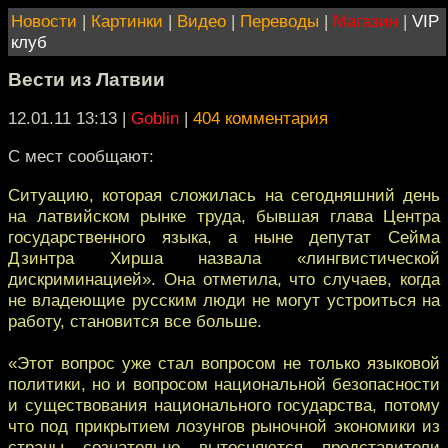
Новости
|
Картинки
|
Видео
|
Переводы
|
Магазин
|
VIP
клуб
Вести из Латвии
12.01.11 13:13
|
Goblin
|
404 комментария
C мест сообщают:
Ситуацию, которая сложилась на сегодняшний день
на латвийском рынке труда, бывшая глава Центра
государственного языка, а ныне депутат Сейма
Дзинтра Хирша назвала «лингвистической
дискриминацией». Она отметила, что случаев, когда
не владеющие русским люди не могут устроиться на
работу, становится все больше.
«Этот вопрос уже стал вопросом не только языковой
политики, но и вопросом национальной безопасности
и существования национального государства, потому
что под прикрытием лозунгов рыночной экономики из
страны сознательно вытесняются представители