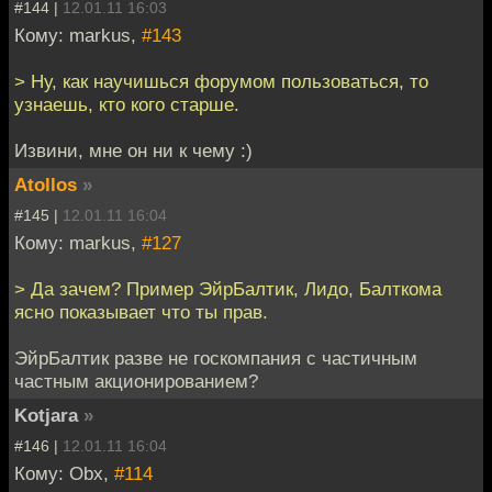
#144 |
12.01.11 16:03
Кому: markus,
#143
> Ну, как научишься форумом пользоваться, то
узнаешь, кто кого старше.
Извини, мне он ни к чему :)
Atollos
»
#145 |
12.01.11 16:04
Кому: markus,
#127
> Да зачем? Пример ЭйрБалтик, Лидо, Балткома
ясно показывает что ты прав.
ЭйрБалтик разве не госкомпания с частичным
частным акционированием?
Kotjara
»
#146 |
12.01.11 16:04
Кому: Obx,
#114