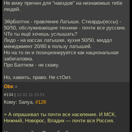
Не вижу причин для "наездов" на незнакомых тебе
людей.
ЭйрБолтик - правление Латыши. Стюарды(ессы) -
50/50, обслуживающие техники - почти все русские.
ЧТо ты ещё хочешь услышать?
Лидо - на кассах латышки, кухня 50/50, миддл
менеджмент 20/80 в пользу латышей.
Но на то он и позиционируется как национальная
забегаловка.
Про Балтком - не скажу.
Но, хамить, право. Не стОит.
Obx
»
#134 |
12.01.11 15:51
Кому: Sanya,
#128
> А опрашивал ты почти все население. И МСК,
Нижний, Новорос, Владик — почти вся Россия.