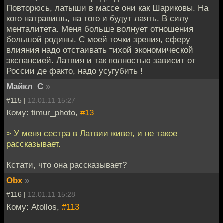
Повторюсь, латыши в массе они как Шариковы. На
кого натравишь, на того и будут лаять. В силу
менталитета. Меня больше волнует отношения
большой родины. С моей точки зрения, сферу
влияния надо отстаивать тихой экономической
экспансией. Латвия и так полностью зависит от
России де факто, надо усугубить !
Майкл_С
»
#115 |
12.01.11 15:27
Кому: timur_photo,
#13
> У меня сестра в Латвии живет, и не такое
рассказывает.
Кстати, что она рассказывает?
Obx
»
#116 |
12.01.11 15:28
Кому: Atollos,
#113