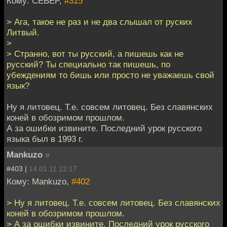
Кому: CEBEP,
#315
> Ага, такое не раз и не два слышал от руских
Литвый.
>
> Странно, вот ты русский, а пишешь как не
русский? Ты специально так пишешь, по
убеждениям то бишь или просто не уважаешь свой
язык?
Ну я литовец. Т.е. совсем литовец. Без славянских
коней в обозримом прошлом.
А за ошибки извините. Последний урок русского
языка был в 1993 г.
Mankuzo
»
#403 |
14.01.11 22:17
Кому: Mankuzo,
#402
> Ну я литовец. Т.е. совсем литовец. Без славянских
коней в обозримом прошлом.
> А за ошибки извините. Последний урок русского