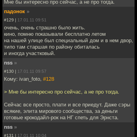
Мне бы интересно про сейчас, а не про тогда.
падонок
»
#129 |
17.01.11 09:51
очень, очень страшно было жить.
кино, помню показывали бесплатно летом
на нашей улице был специальный дом и в нем двор,
типо там старшая по району обиталась
и иногда участковый.
nss
»
#130 |
17.01.11 09:57
Кому: ivan_foto,
#128
> Мне бы интересно про сейчас, а не про тогда.
Сейчас все просто, плати и все приедут. Даже сэры
всякие, элита мирового сообщества, за деньги
готовые крокодайл-рок на НГ спеть для Эрнста.
nss
»
#131 |
17.01.11 10:04