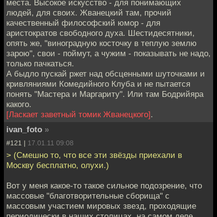
места. Высокое искусство - для понимающих
людей, для своих. Жванецкий там, прочий
качественный философский юмор - для
аристократов свободного духа. Шестидесятники,
опять же, "виноградную косточку в теплую землю
зарою", свои - поймут, а чужим - показывать не надо,
только пачкаться.
А быдло пускай ржет над обсценными шуточками и
кривляниями Комедийного Клуба и не пытается
понять "Мастера и Маргариту". Или там Бодрийяра
какого.
[Ласкает заветный томик Жванецкого]
.
ivan_foto
»
#121 |
17.01.11 09:08
> (Смешно то, что все эти звёзды приехали в
Москву бесплатно, олухи.)
Вот у меня какое-то такое сильное подозрение, что
массовые "благотворительные сборища" с
массовым участием мировых звезд, проходящие
периодически в наших столицах, на самом деле