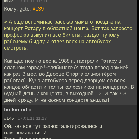
#144 |
17.01.11 11:10
Кому: goto,
#139
> А еще вспоминаю рассказ мамы о поездке на
концерт Ротару в областной центр. Вот так запросто
профсоюз выкупил все билеты, раздал тупому
рабочему быдлу и отвез всех на автобусах
смотреть.
Как щас помню весна 1988 г., гастроли Ротару в
славном городе Челябинске (я тогда перед армией
как раз 3 мес. во Дворце Спорта эл.монтёром
работал). Куча автобусов перед дворцом со всех
концов области и толпы колхозников на концертах. В
будний день 2 концерта, в выходной - 3. И так 7-8
дней к ряду. И на кажном концерте аншлаг!
bulkinted
»
#145 |
17.01.11 11:27
Ой, как все тут разностальгировались и
навспоминались!
Типа, было хорошо.