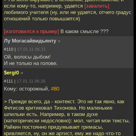
если кому-то, например, удается
[завалить]
любимого учителя (ну, или не удается, отчего градус
отношений только повышается)
[изготовился к прыжку]
В каком смысле ???
Лу Могасайвидьянту
»
#110 |
17.01.11 06:21
Ой, волосы дыбом!
И не только на голове.
$ergi0
»
#111 |
17.01.11 06:26
Кому: осторожный,
#80
> Прежде всего, да - контекст. Это не так явно, как
Фетисов критиковал Тихонова. Но маленькие
шпильки есть. Например, в таком духе
(категорически недословно): мол, читая мои тексты,
Райкин постоянно придумывает гримасы,
кривляется, ну, он же артист, ему же надо что-то