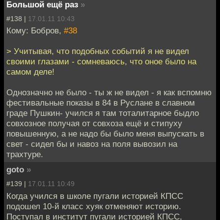
Большой ещё раз
»
#138 |
17.01.11 10:43
Кому: Бобров,
#38
> Учитывая, что подобных событий я не видел
своими глазами - сомневаюсь, что оное было на
самом деле!
Однозначно не было - ты ж не видел - я как вспомню
фестивальные показы в 84 в Руслане в славном
граде Пушкин- учился я там тоталитарное быдло
совхозное получая от совхоза ещё и стипуху
повышенную, а не надо бы было меня выпускать в
свет - сидел бы и навоз на поля вывозил на
трахтуре.
goto
»
#139 |
17.01.11 10:49
Когда учился в школе пугали историей КПСС
подошел 10-й класс хуяк отменяют историю.
Поступал в институт пугали историей КПСС,