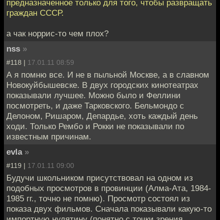
предназначенное только для того, чтобы развращать
граждан СССР.
а чак норрис-то чем плох?
nss
»
#118 |
17.01.11 08:59
А я помню все. И не в пыльной Москве, а в славном
Новокуйбышевске. В двух городских кинотеатрах
показывали лучшее. Можно было и Феллини
посмотреть, и даже Тарковского. Бельмондо с
Делоном, Ришаром, Депардье, хоть каждый день
ходи. Только Рембо и Рокки не показывали по
известным причинам.
evla
»
#119 |
17.01.11 09:00
Будучи школьником присутствовал на одном из
подобных просмотров в провинции (Алма-Ата, 1984-
1985 гг., точно не помню). Просмотр состоял из
показа двух фильмов. Сначала показывали какую-то
импортную нудятину (понятно с точки зрения