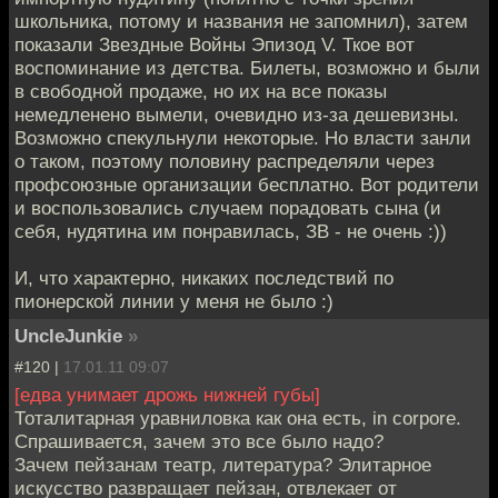
школьника, потому и названия не запомнил), затем
показали Звездные Войны Эпизод V. Ткое вот
воспоминание из детства. Билеты, возможно и были
в свободной продаже, но их на все показы
немедленено вымели, очевидно из-за дешевизны.
Возможно спекульнули некоторые. Но власти занли
о таком, поэтому половину распределяли через
профсоюзные организации бесплатно. Вот родители
и воспользовались случаем порадовать сына (и
себя, нудятина им понравилась, ЗВ - не очень :))
И, что характерно, никаких последствий по
пионерской линии у меня не было :)
UncleJunkie
»
#120 |
17.01.11 09:07
[едва унимает дрожь нижней губы]
Тоталитарная уравниловка как она есть, in corpore.
Спрашивается, зачем это все было надо?
Зачем пейзанам театр, литература? Элитарное
искусство развращает пейзан, отвлекает от