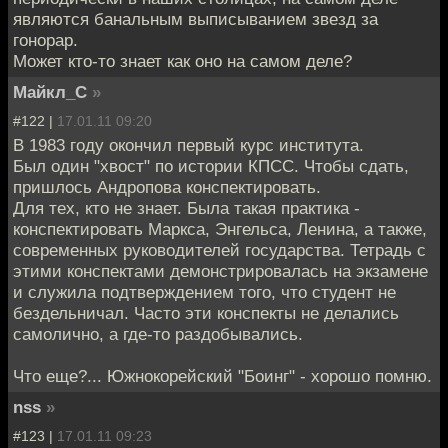
являются банальным выписыванием звезд за
гонорар.
Может кто-то знает как оно на самом деле?
Майкл_С
»
#122 |
17.01.11 09:20
В 1983 году окончил первый курс института.
Был один "хвост" по истории КПСС. Чтобы сдать,
пришлось Андропова конспектировать.
Для тех, кто не знает. Была такая практика -
конспектировать Маркса, Энгельса, Ленина, а также,
современных руководителей государства. Тетрадь с
этими конспектами демонстрировалась на экзамене
и служила подтверждением того, что студент не
бездельничал. Часто эти конспекты не делались
самолично, а где-то раздобывались.
Что еще?... Южнокорейский "Боинг" - хорошо помню.
nss
»
#123 |
17.01.11 09:23