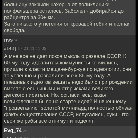
больницу закрыли нахер, а от поликлиники
полфельшера осталось. Заболел - добирайся до
райцентра за 30+ км.
Зато никакого угнетения от кровавой гебни и полная
свобода.
nss
»
#143 |
17.01.11 11:09
А мне все не дает покоя мысль о развале СССР. К
60-му году идеалитсы-коммунисты кончились,
пришли к власти мещане-буржуа по идеологии, они
то успешно и развалили все к 86-му году. А
плешивых идиотов вешать надо было при рождении
вместе с ельцыными и отпрысками великого
детского писателя. Но, согласитесь, какая
великолепная была на старте идея? И нвнешнему
"процветанию" золотой миллиард полностью обязан
факту существования СССР, испугались, суки, что
свои же рабы все отнимут и поделят.
Evg_74
»