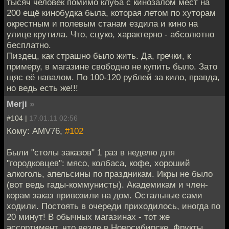
тысяч человек помимо клуба с кинозалом мест на
200 ещё кинобудка была, которая летом по хуторам
окрестным и полевым станам ездила и кино на
улице крутила. Что, сцуко, характерно - абсолютно
бесплатно.
Пиздец, как страшно было жить. Да, гречки, к
примеру, в магазине свободно не купить было. Зато
щяс её навалом. По 100-120 рублей за кило, правда,
но ведь есть же!!!
Merji
»
#104 |
17.01.11 02:56
Кому: AMV76,
#102
Были "столы заказов" 1 раз в неделю для
"городковцев": мясо, колбаса, кофе, хороший
алкоголь, апельсины по праздникам. Икры не было
(вот ведь гады-коммунисты). Академикам и член-
корам заказ привозили на дом. Остальные сами
ходили. Постоять в очереди приходилось, иногда по
20 минут! В обычных магазинах - тот же
ассортимент, что везде в Новосибирске. Фрукты,