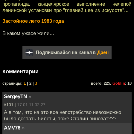
пропаганда, канцелярское выполнение нелепой
ленинской установки про "главнейшее из искусств"...
Застойное лето 1983 года
В каком ужасе жили...
Подписывайся на канал в
Дзен
Комментарии
cтраницы:
1
| 2 |
3
всего: 225,
Goblin
: 10
SergeyTN
»
#101 |
17.01.11 02:27
А в том, что на это все непотребство невозможно
было достать билеты, тоже Сталин виноват???
AMV76
»