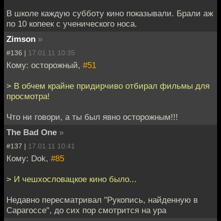
В школе каждую субботу кино показывали. Брали аж
по 10 копеек с ученического носа.
Zimson
»
#136 |
17.01.11 10:35
Кому: осторожный,
#51
> В обчем крайне придирчиво отбирал фильмы для
просмотра!
Что ни говори, а ты был явно осторожным!!!
The Bad One
»
#137 |
17.01.11 10:41
Кому: Dok,
#85
> И чешхословацкое кино было...
Недавно пересматривал "Рукопись, найденную в
Сарагоссе", до сих пор смотрится на ура