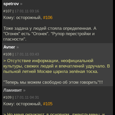
spetrov
»
#107 |
17.01.11 03:16
Кому: осторожный,
#106
Тоже задача у людей стояла определенная. А
"Огонек" есть "Огонек". "Рупор перестройки и
гласности".
Avner
»
#108 |
17.01.11 03:43
> Отсутствие информации, неофициальной
культуры, свежих людей и впечатлений удручало. В
пыльной летней Москве царила зелёная тоска.
"Теперь мы можем свободно об этом говорить"!!!
Ламивит
»
#109 |
17.01.11 04:31
Кому: осторожный,
#105
> Но меня окружают, в основном, джентльмены, и