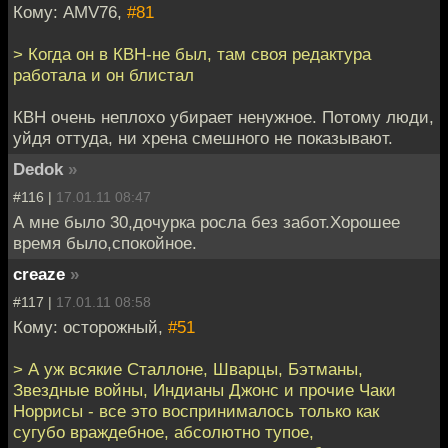
Кому: AMV76,
#81
> Когда он в КВН-не был, там своя редактура
работала и он блистал
КВН очень неплохо убирает ненужное. Потому люди,
уйдя оттуда, ни хрена смешного не показывают.
Dedok
»
#116 |
17.01.11 08:47
А мне было 30,дочурка росла без забот.Хорошее
время было,спокойное.
creaze
»
#117 |
17.01.11 08:58
Кому: осторожный,
#51
> А уж всякие Сталлоне, Шварцы, Бэтманы,
Звездные войны, Индианы Джонс и прочие Чаки
Норрисы - все это воспринималось только как
сугубо враждебное, абсолютно тупое,