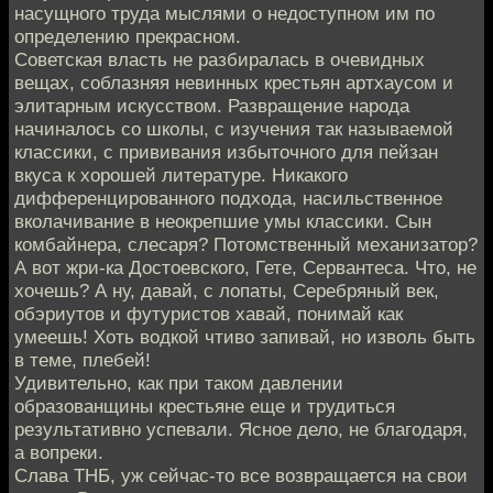
насущного труда мыслями о недоступном им по
определению прекрасном.
Советская власть не разбиралась в очевидных
вещах, соблазняя невинных крестьян артхаусом и
элитарным искусством. Развращение народа
начиналось со школы, с изучения так называемой
классики, с прививания избыточного для пейзан
вкуса к хорошей литературе. Никакого
дифференцированного подхода, насильственное
вколачивание в неокрепшие умы классики. Сын
комбайнера, слесаря? Потомственный механизатор?
А вот жри-ка Достоевского, Гете, Сервантеса. Что, не
хочешь? А ну, давай, с лопаты, Серебряный век,
обэриутов и футуристов хавай, понимай как
умеешь! Хоть водкой чтиво запивай, но изволь быть
в теме, плебей!
Удивительно, как при таком давлении
образованщины крестьяне еще и трудиться
результативно успевали. Ясное дело, не благодаря,
а вопреки.
Слава ТНБ, уж сейчас-то все возвращается на свои