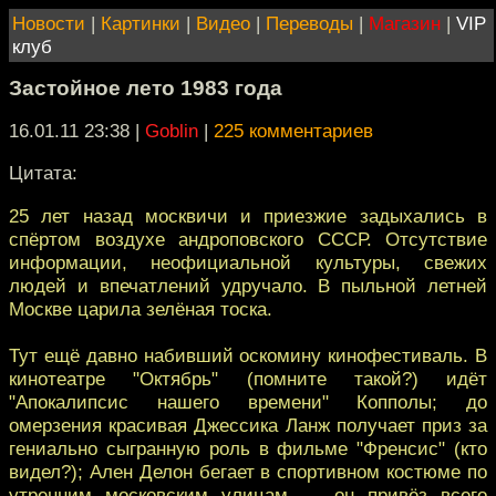
Новости
|
Картинки
|
Видео
|
Переводы
|
Магазин
|
VIP
клуб
Застойное лето 1983 года
16.01.11 23:38
|
Goblin
|
225 комментариев
Цитата:
25 лет назад москвичи и приезжие задыхались в
спёртом воздухе андроповского СССР. Отсутствие
информации, неофициальной культуры, свежих
людей и впечатлений удручало. В пыльной летней
Москве царила зелёная тоска.
Тут ещё давно набивший оскомину кинофестиваль. В
кинотеатре "Октябрь" (помните такой?) идёт
"Апокалипсис нашего времени" Копполы; до
омерзения красивая Джессика Ланж получает приз за
гениально сыгранную роль в фильме "Френсис" (кто
видел?); Ален Делон бегает в спортивном костюме по
утренним московским улицам — он привёз всего