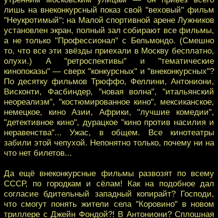
лишь на внеконкурсный показ свой "веховый" фильм
"Неукротимый"; на Малой спортивной арене Лужников
установлен экран, полный зал собирают все фильмы,
а не только "Профессионал" с Бельмондо. (Смешно
то, что все эти звёзды приехали в Москву бесплатно,
олухи.) А "ретроспективы" и "тематические
кинопоказы" — сверх "конкурсных" и "внеконкурсных"?
По десятку фильмов Трюффо, Феллини, Антониони,
Висконти, Фасбиндер, "новая волна", "итальянский
неореализм", "костюмированное кино", мексиканское,
немецкое, кино Азии, Африки, "лучшие комедии",
"детективное кино", дурацкое "кино против насилия и
неравенства"... Ужас, в общем. Все кинотеатры
забили этой чепухой. Непонятно только, почему ни на
что нет билетов...
Да ещё внеконкурсные фильмы развозят по всему
СССР, по городкам и сёлам! Как на подобное дал
согласие бдительный западный копирайт? Господи,
что смогут понять жители села "Коровино" в новом
триллере с Джейн Фондой?! В Антониони? Сплошная