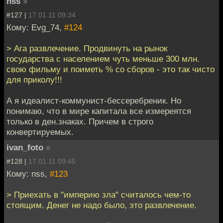
nss
»
#127 |
17.01.11 09:34
Кому: Evg_74,
#124
> Ага развлечение. Продвинуть на рынок
государства с населением чуть меньше 300 млн.
свою фильму и поиметь % со сборов - это так чисто
для приколу!!!
А я идеалист-коммунист-бессеребреник. Но
понимаю, что в мире капитала все измереятся
только в ден.знаках. Причем в строго
конвертируемых.
ivan_foto
»
#128 |
17.01.11 09:45
Кому: nss,
#123
> Приехать в "империю зла" считалось чем-то
стоящим. Денег не надо было, это развлечение.