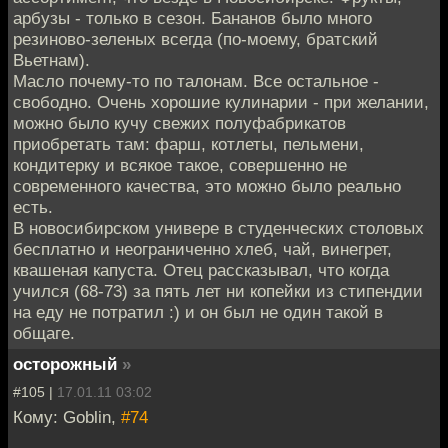
арбузы - только в сезон. Бананов было много
резиново-зеленых всегда (по-моему, братский
Вьетнам).
Масло почему-то по талонам. Все остальное -
свободно. Очень хорошие кулинарии - при желании,
можно было кучу свежих полуфабрикатов
приобретать там: фарш, котлеты, пельмени,
кондитерку и всякое такое, совершенно не
современного качества, это можно было реально
есть.
В новосибирском универе в студенческих столовых
бесплатно и неограниченно хлеб, чай, винегрет,
квашеная капуста. Отец рассказывал, что когда
учился (68-73) за пять лет ни копейки из стипендии
на еду не потратил :) и он был не один такой в
общаге.
осторожный
»
#105 |
17.01.11 03:02
Кому: Goblin,
#74