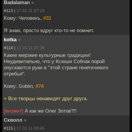
Badalaman
»
#113 |
17.01.11 07:23
Кому: Человекъ,
#31
Я знаю, просто вдруг кто-то не помнит.
kotka
»
#114 |
17.01.11 07:38
Какие мерзкие культурные традиции!
Неудивительно, что у Ксюши Собчак порой
опускаются руки в "этой стране генетичекого
отребья".
Кому: Goblin,
#74
> Все творцы ненавидят друг друга.
[визжит]
А как же Олег Зотов?!!
Скволл
»
#115 |
17.01.11 08:45