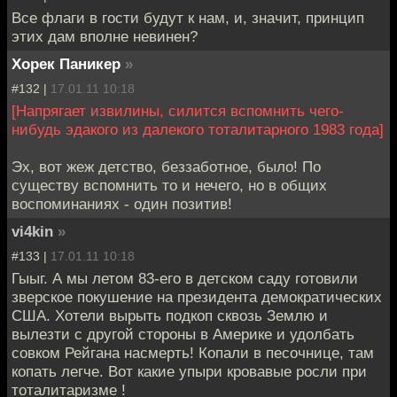
Все флаги в гости будут к нам, и, значит, принцип
этих дам вполне невинен?
Хорек Паникер
»
#132 |
17.01.11 10:18
[Напрягает извилины, силится вспомнить чего-
нибудь эдакого из далекого тоталитарного 1983 года]
Эх, вот жеж детство, беззаботное, было! По
существу вспомнить то и нечего, но в общих
воспоминаниях - один позитив!
vi4kin
»
#133 |
17.01.11 10:18
Гыыг. А мы летом 83-его в детском саду готовили
зверское покушение на президента демократических
США. Хотели вырыть подкоп сквозь Землю и
вылезти с другой стороны в Америке и удолбать
совком Рейгана насмерть! Копали в песочнице, там
копать легче. Вот какие упыри кровавые росли при
тоталитаризме !