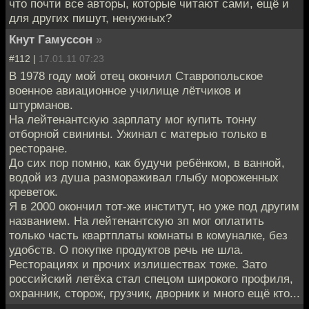
что почти все авторы, которые читают сами, ещё и
для других пишут, ненужных?
Кнут Гамуссон
»
#112 |
17.01.11 07:23
В 1978 году мой отец окончил Ставропольское
военное авиационное училище лётчиков и
штурманов.
На лейтенантскую зарплату мог купить тонну
отборной свинины. Ужинал с матерью только в
ресторане.
До сих пор помню, как будучи ребёнком, в ванной,
водой из душа размораживал глыбу мороженных
креветок.
Я в 2000 окончил тот-же институт, но уже под другим
названием. На лейтенантскую зп мог оплатить
только часть квартплаты комнаты в комуналке, без
удобств. О покупке продуктов речь не шла.
Ресторациях и прочих излишествах тоже. Зато
российский летёха стал спецом широкого профиля,
охранник, сторож, грузчик, дворник и много ещё кто...