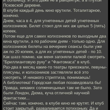
Псковской деревне.
В клубе каждый день кино крутили. Тоталитарное,
конечно.
Днем, часа в 4, для угнетенных детей угнетенных
колхозников. Билет стоил для них аж целых 5 (пять)
копеек.
Потом еще для самих колхозников по выходным два
кина крутили, а по рабочим дням - только одно. Для
колхозников билеты на вечерние сеансы были уже
аж по 20 копеек, а для их угнетенных детей - по 10.
Как шазз помню, как меня загоняли палкой смотреть
"Бриллиантовую руку" и "Фантомаса" в клуб.
Раз-два в месяц какие-то театры приезжали, певуны-
плясуны, и колхозников застявляли всё это
смотреть. И никакого стриптиза, понимаешь!
А библиотека! Городская любая позавидовала бы!
Правда, никаких солженицыных там не было. Зато
были Лондон, Дюма, куча отличной научной
фантастики...
Сейчас там, конечно, в клубе кино не крутят. И клуб
стоит закрытый, разваливается потихоньку. Да и