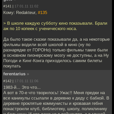
#141 |
17.01.11 11:02
Кому: Redakteur,
#135
> В школе каждую субботу кино показывали. Брали
аж по 10 копеек с ученического носа.
Да было такое сказки показывали да, а на некоторые
фильмы водили всей школой в кино (ну по
разнарядке от ГОРОНо) только фильмы такие были
в основном пионерскому мозгу не доступны, а на Ну
Погоди и Кинг-Конга приходилось самим билеты
покупать
ferentarius
»
#142 |
17.01.11 11:06
1983-й... Это что...
А вот в 70-е что творилось! Ужас!! Меня предки на
все каникулы ссылали в деревню к деду с бабкой. В
деревне проклятые коммунисты и кровавая гебня
понастроили клуб, библиотеку, школу, поликлинику
и больницу. И это даже не в райцентре, а в глухой