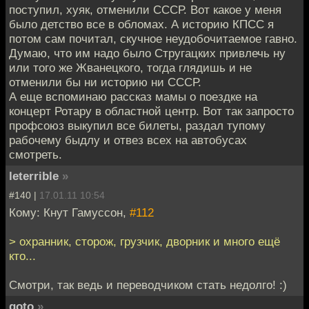
поступил, хуяк, отменили СССР. Вот какое у меня
было детство все в обломах. А историю КПСС я
потом сам почитал, скучное неудобочитаемое гавно.
Думаю, что им надо было Стругацких привлечь ну
или того же Жванецкого, тогда глядишь и не
отменили бы ни историю ни СССР.
А еще вспоминаю рассказ мамы о поездке на
концерт Ротару в областной центр. Вот так запросто
профсоюз выкупил все билеты, раздал тупому
рабочему быдлу и отвез всех на автобусах
смотреть.
leterrible
»
#140 |
17.01.11 10:54
Кому: Кнут Гамуссон,
#112
> охранник, сторож, грузчик, дворник и много ещё
кто...
Смотри, так ведь и переводчиком стать недолго! :)
goto
»