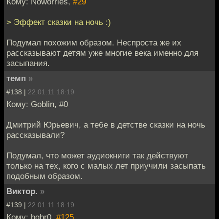
Кому: Noworries,
#29
> Эффект сказки на ночь :)
Подумал похожим образом. Неспроста же их
рассказывают детям уже многие века именно для
засыпания.
темп
»
#138 |
22.01.11 18:19
Кому: Goblin, #0
Дмитрий Юрьевич, а тебе в детстве сказки на ночь
рассказывали?
Подумал, что может аудиокниги так действуют
только на тех, кого с малых лет приучили засыпать
подобным образом.
Виктор.
»
#139 |
22.01.11 18:19
Кому: bqbr0,
#125