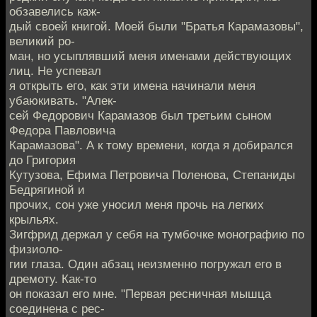
обзавелись каж-
дый своей книгой. Моей были "Братья Карамазовы",
великий ро-
ман, но усыплявший меня именами действующих
лиц. Не успевал
я открыть его, как эти имена начинали меня
убаюкивать. "Алек-
сей Федорович Карамазов был третьим сыном
Федора Павловича
Карамазова". А к тому времени, когда я добирался
до Григория
Кутузова, Ефима Петровича Поленова, Степаниды
Бедрягиной и
прочих, сон уже уносил меня прочь на легких
крыльях.
Зигфрид держал у себя на тумбочке монографию по
физиоло-
гии глаза. Один абзац неизменно погружал его в
дремоту. Как-то
он показал его мне. "Первая ресничная мышца
соединена с рес-