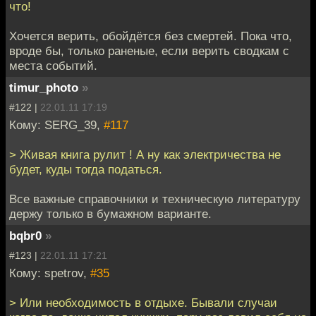
что!
Хочется верить, обойдётся без смертей. Пока что,
вроде бы, только раненые, если верить сводкам с
места событий.
timur_photo
»
#122 |
22.01.11 17:19
Кому: SERG_39,
#117
> Живая книга рулит ! А ну как электричества не
будет, куды тогда податься.
Все важные справочники и техническую литературу
держу только в бумажном варианте.
bqbr0
»
#123 |
22.01.11 17:21
Кому: spetrov,
#35
> Или необходимость в отдыхе. Бывали случаи