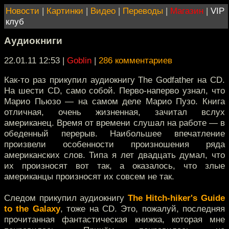
Новости
|
Картинки
|
Видео
|
Переводы
|
Магазин
|
VIP
клуб
Аудиокниги
22.01.11 12:53
|
Goblin
|
286 комментариев
Как-то раз прикупил аудиокнигу The Godfather на CD.
На шести CD, само собой. Перво-наперво узнал, что
Марио Пьюзо — на самом деле Марио Пузо. Книга
отличная, очень жизненная, зачитал вслух
американец. Время от времени слушал на работе — в
обеденный перерыв. Наибольшее впечатление
произвели особенности произношения ряда
американских слов. Типа я лет двадцать думал, что
их произносят вот так, а оказалось, что злые
американцы произносят их совсем не так.
Следом прикупил аудиокнигу
The Hitch-hiker's Guide
to the Galaxy
, тоже на CD. Это, пожалуй, последняя
прочитанная фантастическая книжка, которая мне