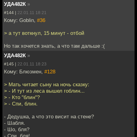
УДА482К
»
#144 |
22.01.11 18:21
Кому: Goblin,
#36
> а тут воткнул, 15 минут - отбой
Но так хочется знать, а что там дальше :(
УДА482К
»
#145 |
22.01.11 18:23
Кому: Блюзмен,
#128
> Мать читает сыну на ночь сказку:
> - И тут из леса вышел гоблин...
> - Кто "блин"?
> - Спи, блин.
- Дедушка, а что это висит на стене?
- Шабля.
- Шо, бля?
- Спи, бля!