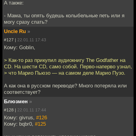
А также:
- Мама, ты опять будешь колыбельные петь или я
могу сразу спать?
Uncle Ru
»
#127 |
22.01.11 17:43
Кому: Goblin,
> Как-то раз прикупил аудиокнигу The Godfather на
CD. На шести CD, само собой. Перво-наперво узнал,
> что Марио Пьюзо — на самом деле Марио Пузо.
А как она в русском переводе? Много потеряла или
соответствует?
Блюзмен
»
#128 |
22.01.11 17:44
Кому: givrus,
#126
Кому: bqbr0,
#125