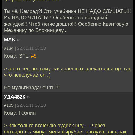
Ты чё, Камрад?! Эти учебники НЕ НАДО СЛУШАТЬ!!!
Их НАДО ЧИТАТЬ!!! Особенно на голодный
желудок!!! Чтоб легче дошло!!! Особенно Квантовую
Механику по Блохинцеву...
MAK
»
#134 |
22.01.11 18:18
Кому: STL,
#5
> а его нет, поэтому начинаешь отвлекаться и пр. так
что неполучается :(
Не мультизадачен ты!!!
УДА482К
»
#135 |
22.01.11 18:18
Кому: Гоблин
> Как только включаю аудиокнигу — через
пятнадцать минут меня вырубает наглухо, засыпаю