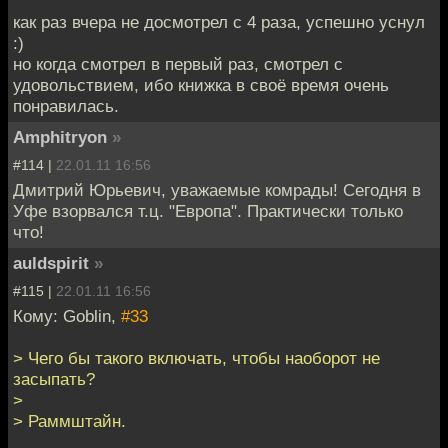
как раз вчера не досмотрел с 4 раза, успешно уснул
:)
но когда смотрел в первый раз, смотрел с
удовольствием, ибо книжка в своё время очень
понравилась.
Amphitryon
»
#114 |
22.01.11 16:56
Дмитрий Юрьевич, уважаемые комрады! Сегодня в
Уфе взорвался т.ц. "Европа". Практически только
что!
auldspirit
»
#115 |
22.01.11 16:56
Кому: Goblin,
#33
> Чего бы такого включать, чтобы наоборот не
засыпать?
>
> Раммштайн.