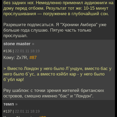
без задних ног. Немедленно применил аудиокниги на
дому перед отбоем. Результат тот же: 10-15 минут
прослушивания — погружение в глубочайший сон.
Разрешите подписаться. Я "Хроники Амбера" уже
больше года слушаю. Пятую часть только
прослушал.
stone master
»
#136 |
22.01.11 18:19
Кому: Zx7R,
#87
> Вместо Лондон у него было Л`ундун, вместо бас у
него было б`ус, а вместо кэйбл кар - у него было
б`убл кар!
Рву шаблон: с точки зрения жителей британских
островов, смешно именно "бас" и "Лондон".
темп
»
#137 |
22.01.11 18:19