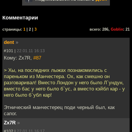
Комментарии
cтраницы:
1
| 2 |
3
всего: 286,
Goblin
: 21
dent
»
#101 |
22.01.11 16:13
Кому: Zx7R,
#87
> Хы, на последних лыжах познакомились с
пареньком из Манчестера. Ох, как смешно он
разговаривал! Вместо Лондон у него было Л`ундун,
вместо бас у него было б`ус, а вместо кэйбл кар - у
него было б`убл кар!
Этнический манчестерец поди черный был, как
сапог.
Zx7R
»
#102 |
22.01.11 16:17