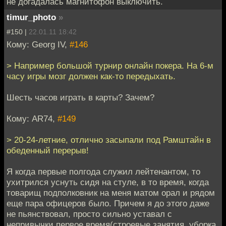
не догадалась магнитофон выключить.
timur_photo
»
#150 |
22.01.11 18:42
Кому: Georg IV,
#146
> Например большой турнир онлайн покера. На 6-м
часу игры мозг должен как-то передыхать.
Шесть часов играть в карты? Зачем?
Кому: AR74,
#149
> 20-24-летние, отлично засыпали под Рамштайн в
обеденный перерыв!
Я когда первые полгода служил лейтенантом, то
ухитрился уснуть сидя на стуле, в то время, когда
товарищ подполковник на меня матом орал и рядом
еще пара офицеров было. Причем я до этого даже
не пьянствовал, просто сильно уставал с
непривычки первое время(строевые занятия, уборка