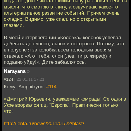
когда-то, дочке читал книжки, пару раз ловил себя на
мысли, что смотрю в книгу, а озвучиваю какое-то
альтернативное развитие событий. Причем очень
складно. Видимо, уже спал, но с открытыми
глазами.
В моей интерпретации «Колобка» колобок успевал
добегать до слонов, львов и носорогов. Потому, что
в полусне я за колобка всем голодным зверям
отвечал: «А от тебя, слон (лев, тигр, жираф) и
подавно уйду!». Дите забавлялось.
Narayana
»
#124 |
22.01.11 17:21
Кому: Amphitryon,
#114
>Дмитрий Юрьевич, уважаемые комрады! Сегодня в
Уфе взорвался т.ц. "Европа". Практически только
что!
http://lenta.ru/news/2011/01/22/blast/