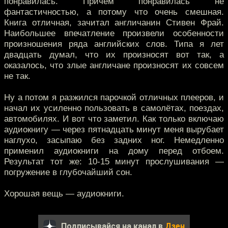
понравилась. Причём понравилась не
фантастичностью, а потому что очень смешная.
Книга отличная, зачитал англичанин Стивен Фрай.
Наибольшее впечатление произвели особенности
произношения ряда английских слов. Типа я лет
двадцать думал, что их произносят вот так, а
оказалось, что злые англичане произносят их совсем
не так.
Ну а потом я разжился парочкой отличных плееров, и
начал их усиленно пользовать в самолётах, поездах,
автомобилях. И вот что заметил. Как только включаю
аудиокнигу — через пятнадцать минут меня вырубает
наглухо, засыпаю без задних ног. Немедленно
применил аудиокниги на дому перед отбоем.
Результат тот же: 10-15 минут прослушивания —
погружение в глубочайший сон.
Хорошая вещь — аудиокниги.
Подписывайся на канал в
Дзен