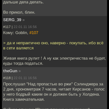
дальше дела делать.
Во прикол, блин.
SERG_39
»
#117 |
22.01.11 16:56
Кому: Goblin,
#107
> да и непрактично оно, наверно - покупать, ибо всё
в сети валяется
Живая книга рулит ! А ну как электричества не будет,
куды тогда податься.
theGun
»
#118 |
22.01.11 16:56
Прослушал "Над пропастью во ржи" Сэлинджера за
2 дня, хронометраж 7 часов, читает Кирсанов - голос
у него бодрый каким он и должен быть у Холдена.
Книга замечательная.