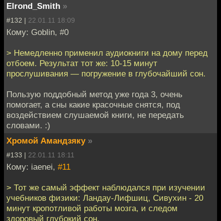
Elrond_Smith
»
#132 |
22.01.11 18:09
Кому: Goblin, #0
> Немедленно применил аудиокниги на дому перед
отбоем. Результат тот же: 10-15 минут
прослушивания — погружение в глубочайший сон.
Пользую поддобный метод уже года 3, очень
помогает, а сны какие красочные снятся, под
воздействием слушаемой книги, не передать
словами. :)
Хромой Амандзяку
»
#133 |
22.01.11 18:11
Кому: iaenei,
#11
> Тот же самый эффект наблюдался при изучении
учебников физики: Ландау-Лифшиц, Сивухин - 20
минут кропотливой работы мозга, и следом
здоровый глубокий сон.