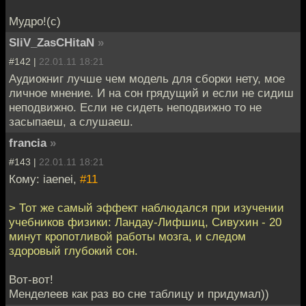
Мудро!(с)
SliV_ZasCHitaN
»
#142 |
22.01.11 18:21
Аудиокниг лучше чем модель для сборки нету, мое
личное мнение. И на сон грядущий и если не сидиш
неподвижно. Если не сидеть неподвижно то не
засыпаеш, а слушаеш.
francia
»
#143 |
22.01.11 18:21
Кому: iaenei,
#11
> Тот же самый эффект наблюдался при изучении
учебников физики: Ландау-Лифшиц, Сивухин - 20
минут кропотливой работы мозга, и следом
здоровый глубокий сон.
Вот-вот!
Менделеев как раз во сне таблицу и придумал))