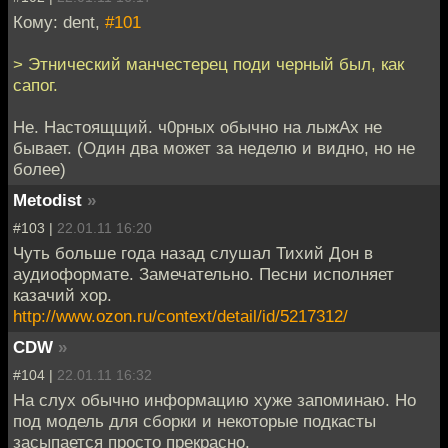
Кому: dent,
#101
> Этнический манчестерец поди черный был, как
сапог.
Не. Настоящщий. ч0рных обычно на лыжАх не
бывает. (Один два может за неделю и видно, но не
более)
Metodist
»
#103 |
22.01.11 16:20
Чуть больше года назад слушал Тихий Дон в
аудиоформате. Замечательно. Песни исполняет
казачий хор.
http://www.ozon.ru/context/detail/id/5217312/
CDW
»
#104 |
22.01.11 16:32
На слух обычно информацию хуже запоминаю. Но
под модель для сборки и некоторые подкасты
засыпается просто прекрасно.