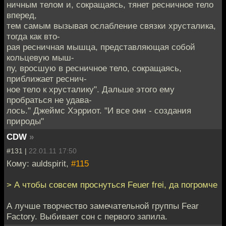
ничным телом и, сокращаясь, тянет ресничное тело
вперед,
тем самым вызывая ослабление связки хрусталика,
тогда как вто-
рая ресничная мышца, представляющая собой
кольцевую мыш-
пу, вросшую в ресничное тело, сокращаясь,
приближает реснич-
ное тело к хрусталику". Дальше этого ему
пробраться не удава-
лось." Джеймс Хэрриот. "И все они - создания
природы"
CDW
»
#131 |
22.01.11 17:50
Кому: auldspirit,
#115
> А чтобы совсем проснуться Feuer frei, да погромче
А лучше творчество замечательной группы Fear
Factory. Выбивает сон с первого запила.