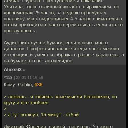
Сейчас слушаю "Преступление и наказание"
Улитина, голос отличный читает с выражением, но
хронометраж 25 часов, за неделю прослушал
половину, моск выдерживает 4-5 часов внимательно,
потом приходиться часто перематывать если что-то
прослушаешь.
Аудиокнига лучше бумаги, если в книге много
диалогов. Профессиональные чтецы ловко меняют
интонацию и умеют изображать разные характеры, а
на бумаге это не так очевидно.
Alexs63
»
#119 |
22.01.11 16:56
Кому: Goblin,
#36
> ляжешь - и гоняешь злые мысли бесконечно, по
кругу и всё злобнее
>
> а тут воткнул, 15 минут - отбой
Дмитрий Юрьевич, вы мой спаситель. У самого