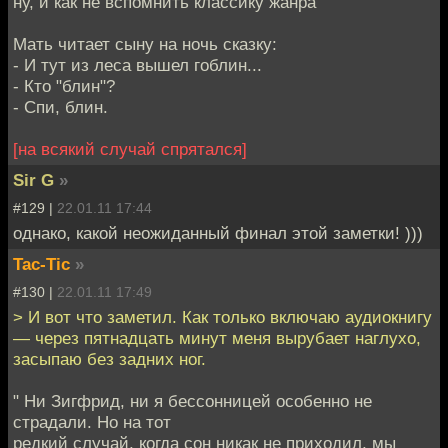
ну, и как не вспомнить классику жанра
Мать читает сыну на ночь сказку:
- И тут из леса вышел гоблин...
- Кто "блин"?
- Спи, блин.
[на всякий случай спрятался]
Sir G
»
#129 |
22.01.11 17:44
однако, какой неожиданный финал этой заметки! )))
Tac-Tic
»
#130 |
22.01.11 17:49
> И вот что заметил. Как только включаю аудиокнигу
— через пятнадцать минут меня вырубает наглухо,
засыпаю без задних ног.
" Ни Зигфрид, ни я бессонницей особенно не
страдали. Но на тот
редкий случай, когда сон никак не приходил, мы