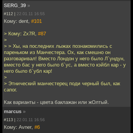
SERG_39
»
#112 |
22.01.11 16:55
Кому: dent,
#101
> Кому: Zx7R,
#87
>
> > Хы, на последних лыжах познакомились с
пареньком из Манчестера. Ох, как смешно он
разговаривал! Вместо Лондон у него было Л`ундун,
вместо бас у него было б`ус, а вместо кэйбл кар - у
него было б`убл кар!
>
> Этнический манчестерец поди черный был, как
сапог.
Как варианты - цвета баклажан или жОлтый.
marcus
»
#113 |
22.01.11 16:56
Кому: Avner,
#6