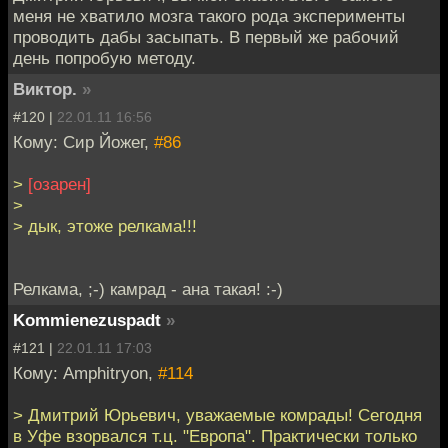
меня не хватило мозга такого рода эксперименты
проводить дабы засыпать. В первый же рабочий
день попробую методу.
Виктор.
»
#120 |
22.01.11 16:56
Кому: Сир Йожег,
#86
>
[озарен]
>
> дык, этоже релкама!!!
Релкама, ;-) камрад - ана такая! :-)
Kommienezuspadt
»
#121 |
22.01.11 17:03
Кому: Amphitryon,
#114
> Дмитрий Юрьевич, уважаемые комрады! Сегодня
в Уфе взорвался т.ц. "Европа". Практически только