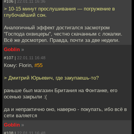
#106 |
22.01.11 16:36
> 10-15 минут прослушивания — погружение в
глубочайший сон.
Аналогичный эффект достигался засмотром
"Господа охвицеры", честно скачанным с локалки.
Всё же досмотрел. Правда, почти за две недели.
Goblin
»
#107 |
22.01.11 16:48
Кому: Florin,
#55
> Дмитрий Юрьевич, где закупаешь-то?
раньше был магазин Британия на Фонтанке, его
осенью закрыли :(
да и непрактично оно, наверно - покупать, ибо всё в
сети валяется
Goblin
»
#108 |
22.01.11 16:48