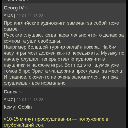
Georg IV
»
#146 |
22.01.11 18:28
Про английские аудиокниги замечал за собой тоже
самое.
Русские слушаю, когда параллельно что-то делаю за
компом, а уши свободны.
Например большой турнир онлайн покера. На 6-м
часу игры мозг должен как-то передыхать. Музыку по
началу слушал, теперь ставлю аудиокниги в
наушники и на фоне игры. Вот под этот шумок уже
томов 5 про Эраста Фандорина прослушал за месяц.
И главное, сюжет-то не очень запомнился, но пока
слушаешь - всё нормально.
Санек
»
#147 |
22.01.11 18:28
Кому: Goblin
>10-15 минут прослушивания — погружение в
глубочайший сон.