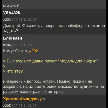
кто это?
УДА482К
»
#203 |
22.01.11 23:09
Дмитрий Юрьевич, а вопрос на goblin@oper.ru можно
задать?
Блюзмен
»
#204 |
22.01.11 23:10
Кому: Goblin,
#202
> Был когда-то давно проект "Модель для сборки"
>
> что это?
интересный вопрос, кстати. Помню, пока он не
закрылся, на их сайте были множество аудиокниг на
русском языке, разных авторов.
Хромой Амандзяку
»
#205 |
22.01.11 23:19