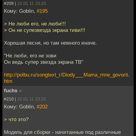
#209 |
22.01.11 23:25
Кому: Goblin,
#195
> Не люби его, не люби!!!
> Он не супезвезда экрана тиви!!!
Хорошая песня, но там немного иначе.
"Не люби, его не зови
Он ведь супер звезда экрана ТВ"
http://polbu.ru/songtext_r/Diody___Mama_mne_govorit.
htm
fuchs
»
#210 |
22.01.11 23:25
Кому: Goblin,
#202
> что это?
Модель для сборки - начитанные под различные