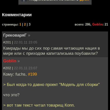
Комментарии
cтраницы:
1
|
2
| 3
всего: 286,
Goblin
: 21
ГрековаряГ
»
#201 |
22.01.11 23:05
Камрады мы до сих пор самая читающяя нация в
мире или с приходом капитализьма поубавили?
Goblin
»
#202 |
22.01.11 23:07
Кому: fuchs,
#199
> Был когда-то давно проект "Модель для сборки"
что это?
> вот там текст читал товарищ Копп.