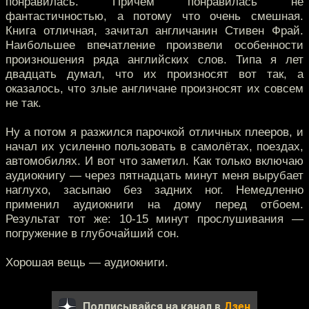
понравилась. Причём понравилась не
фантастичностью, а потому что очень смешная.
Книга отличная, зачитал англичанин Стивен Фрай.
Наибольшее впечатление произвели особенности
произношения ряда английских слов. Типа я лет
двадцать думал, что их произносят вот так, а
оказалось, что злые англичане произносят их совсем
не так.
Ну а потом я разжился парочкой отличных плееров, и
начал их усиленно пользовать в самолётах, поездах,
автомобилях. И вот что заметил. Как только включаю
аудиокнигу — через пятнадцать минут меня вырубает
наглухо, засыпаю без задних ног. Немедленно
применил аудиокниги на дому перед отбоем.
Результат тот же: 10-15 минут прослушивания —
погружение в глубочайший сон.
Хорошая вещь — аудиокниги.
Подписывайся на канал в
Дзен