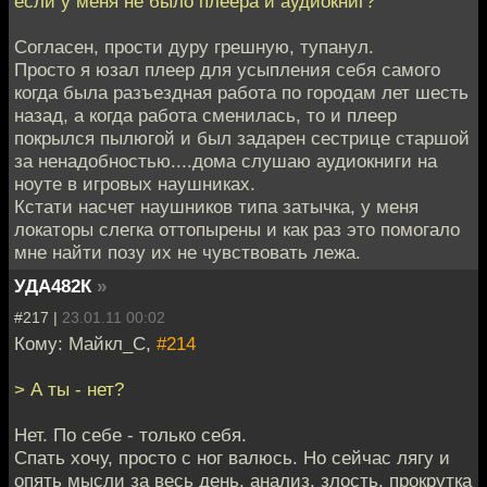
если у меня не было плеера и аудиокниг?
Согласен, прости дуру грешную, тупанул.
Просто я юзал плеер для усыпления себя самого
когда была разъездная работа по городам лет шесть
назад, а когда работа сменилась, то и плеер
покрылся пылюгой и был задарен сестрице старшой
за ненадобностью....дома слушаю аудиокниги на
ноуте в игровых наушниках.
Кстати насчет наушников типа затычка, у меня
локаторы слегка оттопырены и как раз это помогало
мне найти позу их не чувствовать лежа.
УДА482К
»
#217 |
23.01.11 00:02
Кому: Майкл_С,
#214
> А ты - нет?
Нет. По себе - только себя.
Спать хочу, просто с ног валюсь. Но сейчас лягу и
опять мысли за весь день, анализ, злость, прокрутка