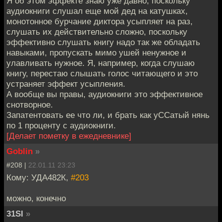
Я об этом эффекте знаю уже давно, поскольку
аудиокниги слушал еще мой дед на катушках,
монотонное бурчание диктора усыпляет на раз,
слушать их действительно сложно, поскольку
эффективно слушать книгу надо так же обладать
навыками, пропускать мимо ушей ненужное и
улавливать нужное. Я, например, когда слушаю
книгу, перестаю слышать голос читающего и это
устраняет эффект усыпления.
А вообще вы правы, аудиокниги это эффективное
снотворное.
Запатентовать ее что ли, и брать как уССатый нянь
по 1 проценту с аудиокниги.
[Делает пометку в ежедневнике]
Goblin
»
#208 |
22.01.11 23:23
Кому: УДА482К,
#203
можно, конечно
31SI
»