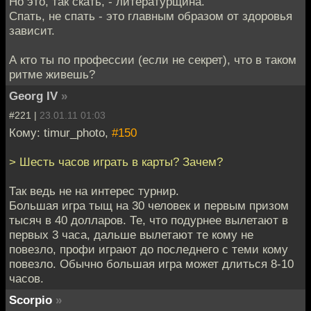
Но это, так скать, - литературщина.
Спать, не спать - это главным образом от здоровья
зависит.
А кто ты по профессии (если не секрет), что в таком
ритме живешь?
Georg IV
»
#221 |
23.01.11 01:03
Кому: timur_photo,
#150
> Шесть часов играть в карты? Зачем?
Так ведь не на интерес турнир.
Большая игра тыщ на 30 человек и первым призом
тысяч в 40 долларов. Те, что подурнее вылетают в
первых 3 часа, дальше вылетают те кому не
повезло, профи играют до последнего с теми кому
повезло. Обычно большая игра может длиться 8-10
часов.
Scorpio
»