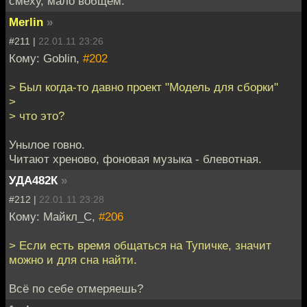
смеху, мало вобщем.
Merlin
»
#211 |
22.01.11 23:26
Кому: Goblin,
#202
> Был когда-то давно проект "Модель для сборки"
>
> что это?
Унылое говно.
Читают хреново, фоновая музыка - блевотная.
УДА482К
»
#212 |
22.01.11 23:28
Кому: Майкл_С,
#206
> Если есть время общаться на Тупичке, значит
можно и для сна найти.
Всё по себе отмеряешь?