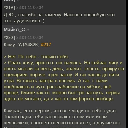
#219 |
23.01.11 00:34
Д.Ю., спасибо за заметку. Наконец попробую что
это, аудиочтиво :)
Майкл_С
»
#220 |
23.01.11 00:34
Кому: УДА482К,
#217
> Нет. По себе - только себя.
> Спать хочу, просто с ног валюсь. Но сейчас лягу и
опять мысли за весь день, анализ, злость, прокрутка
сценариев, короче, хрен засну. И так часов до пяти
утра. Вставать завтра в восемь. А так, с вами
пообщаюсь и чуть расслабление на мОзги, всё
проще, ближе как-то, можно быстро заснуть, нервы
здесь не мотают, да и как-то комфортно вообще.
Камрад, есть версия, что все люди по себе судят.
Только одни себя распознают в том или ином
человеке и, соответственно относятся, а другие нет.