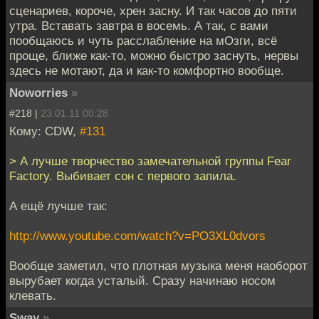
сценариев, короче, хрен засну. И так часов до пяти
утра. Вставать завтра в восемь. А так, с вами
пообщаюсь и чуть расслабление на мОзги, всё
проще, ближе как-то, можно быстро заснуть, нервы
здесь не мотают, да и как-то комфортно вообще.
Noworries
»
#218 |
23.01.11 00:28
Кому: CDW,
#131
> А лучше творчество замечательной группы Fear
Factory. Выбивает сон с первого запила.
А ещё лучше так:
http://www.youtube.com/watch?v=PO3XL0dvors
Вообще заметил, что плотная музыка меня наоборот
вырубает когда усталый. Сразу начинаю носом
клевать.
Sway
»