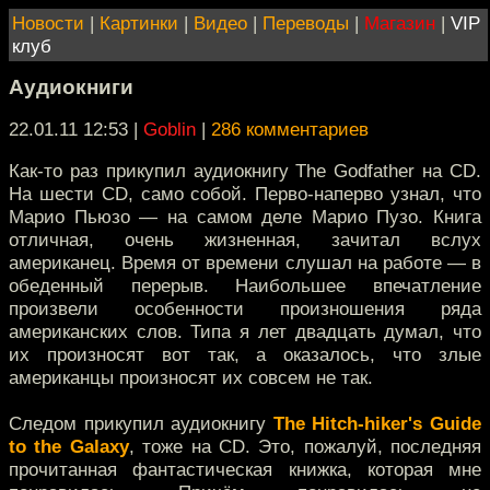
Новости
|
Картинки
|
Видео
|
Переводы
|
Магазин
|
VIP
клуб
Аудиокниги
22.01.11 12:53
|
Goblin
|
286 комментариев
Как-то раз прикупил аудиокнигу The Godfather на CD.
На шести CD, само собой. Перво-наперво узнал, что
Марио Пьюзо — на самом деле Марио Пузо. Книга
отличная, очень жизненная, зачитал вслух
американец. Время от времени слушал на работе — в
обеденный перерыв. Наибольшее впечатление
произвели особенности произношения ряда
американских слов. Типа я лет двадцать думал, что
их произносят вот так, а оказалось, что злые
американцы произносят их совсем не так.
Следом прикупил аудиокнигу
The Hitch-hiker's Guide
to the Galaxy
, тоже на CD. Это, пожалуй, последняя
прочитанная фантастическая книжка, которая мне