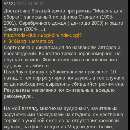
#232 |
23.01.11 06:11
Достаточно богатый архив программы "Модель для
сборки", записанный их эфиров Станции (1995-
2001), Серебрянного дождя (где-то до 2003) и радио
Энергия (2004- ...).
http://mds-club.ru/cgi-bin/index.cgi?
r=84&lang=rus/catalog
Сортировка и фильтрация по названиям авторов и
произведений. Качество треков неравномерное, но
слушать можно. Фоновая музыка в основном чил-
аут, хаус и амбиент.
Целебную фишку с убаюкиванием просек лет 10
назад, с тех пор регулярно пользуюсь в тех случаях,
когда необходимо выровнять сбившийся режим сна.
Результаты неизменно положительные, всецело
рекомендую.
На мой взгляд, многие из аудио-книг, начитанных
зарубежными гражданами на студиях, существенно
теряют в убойной силе из-за отсутствия фоновой
музыки, на фоне чтецов из Модели для сборки,