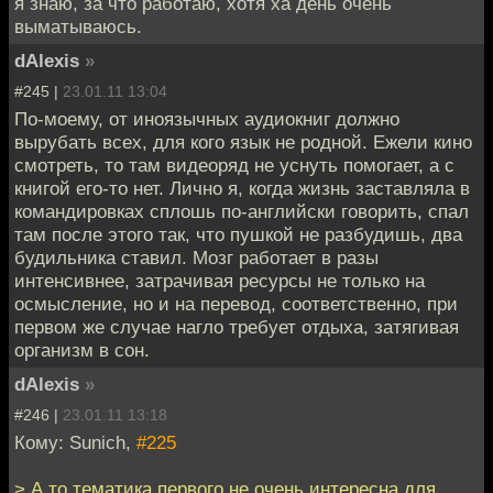
я знаю, за что работаю, хотя ха день очень
выматываюсь.
dAlexis
»
#245 |
23.01.11 13:04
По-моему, от иноязычных аудиокниг должно
вырубать всех, для кого язык не родной. Ежели кино
смотреть, то там видеоряд не уснуть помогает, а с
книгой его-то нет. Лично я, когда жизнь заставляла в
командировках сплошь по-английски говорить, спал
там после этого так, что пушкой не разбудишь, два
будильника ставил. Мозг работает в разы
интенсивнее, затрачивая ресурсы не только на
осмысление, но и на перевод, соответственно, при
первом же случае нагло требует отдыха, затягивая
организм в сон.
dAlexis
»
#246 |
23.01.11 13:18
Кому: Sunich,
#225
> А то тематика первого не очень интересна для