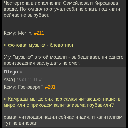
Честертона в исполнении Самойлова и Кирсанова
вроде. Потом долго отучал себя не спать под книги,
сейчас не вырубает.
Кому: Merlin,
#211
> фоновая музыка - блевотная
Угу, "музыка" в этой модели - выбешивает, ни одного
произведения заслушать не смог.
D1ego
»
#240 |
23.01.11 11:41
Кому: ГрековаряГ,
#201
> Камрады мы до сих пор самая читающяя нация в
мире или с приходом капитализьма поубавили?
самая читающая нация сейчас индия, и капитализм
тут не виноват.