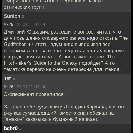
американцев из разных регионов и разных
этнических групп.
Sunich
»
#225 |
23.01.11 02:04
Дмитрий Юрьевич, разрешите вопрос: читал, что
для повышения словарного запаса надо открыть The
Godfather и читать, вдумчиво выписывая все
незнакомые слова и впоследствии уча их например
посредством карточек. А вот взаместо него The
Hitch-hiker's Guide to the Galaxy подойдет? А то
тематика первого не очень интересна для чтения.
Tef
»
#226 |
23.01.11 03:24
Эксперимент провалился.
Закачал себе аудиокнигу Джорджа Карлина, в итоге
ржу как сумасшедший, вместо сна побежал на
"амазон" заказывать бумажный вариант.
bqbr0
»