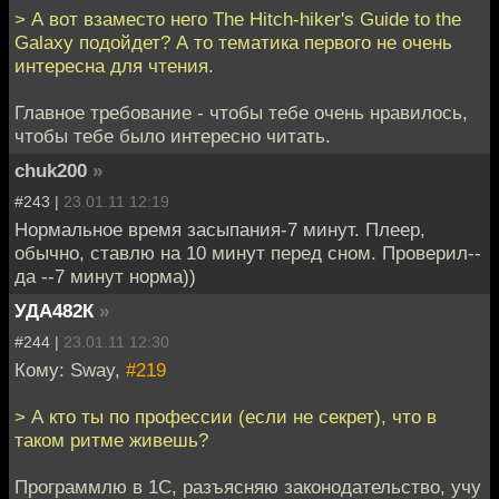
> А вот взаместо него The Hitch-hiker's Guide to the
Galaxy подойдет? А то тематика первого не очень
интересна для чтения.
Главное требование - чтобы тебе очень нравилось,
чтобы тебе было интересно читать.
chuk200
»
#243 |
23.01.11 12:19
Нормальное время засыпания-7 минут. Плеер,
обычно, ставлю на 10 минут перед сном. Проверил--
да --7 минут норма))
УДА482К
»
#244 |
23.01.11 12:30
Кому: Sway,
#219
> А кто ты по профессии (если не секрет), что в
таком ритме живешь?
Программлю в 1С, разъясняю законодательство, учу