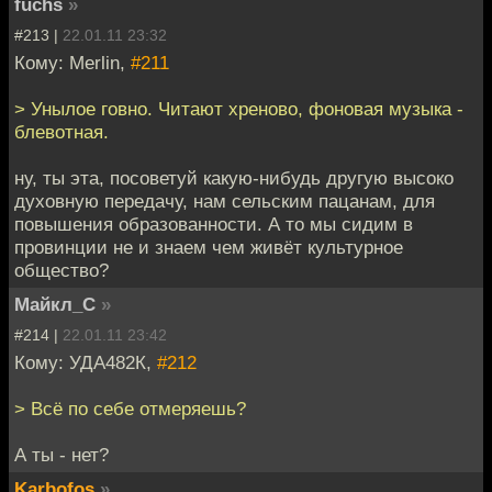
fuchs
»
#213 |
22.01.11 23:32
Кому: Merlin,
#211
> Унылое говно. Читают хреново, фоновая музыка -
блевотная.
ну, ты эта, посоветуй какую-нибудь другую высоко
духовную передачу, нам сельским пацанам, для
повышения образованности. А то мы сидим в
провинции не и знаем чем живёт культурное
общество?
Майкл_С
»
#214 |
22.01.11 23:42
Кому: УДА482К,
#212
> Всё по себе отмеряешь?
А ты - нет?
Karbofos
»