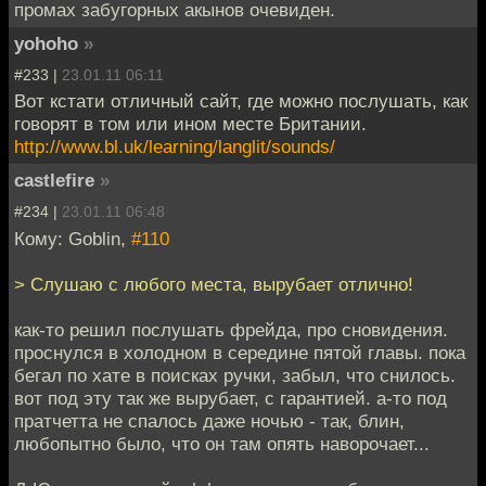
промах забугорных акынов очевиден.
yohoho
»
#233 |
23.01.11 06:11
Вот кстати отличный сайт, где можно послушать, как
говорят в том или ином месте Британии.
http://www.bl.uk/learning/langlit/sounds/
castlefire
»
#234 |
23.01.11 06:48
Кому: Goblin,
#110
> Слушаю с любого места, вырубает отлично!
как-то решил послушать фрейда, про сновидения.
проснулся в холодном в середине пятой главы. пока
бегал по хате в поисках ручки, забыл, что снилось.
вот под эту так же вырубает, с гарантией. а-то под
пратчетта не спалось даже ночью - так, блин,
любопытно было, что он там опять наворочает...