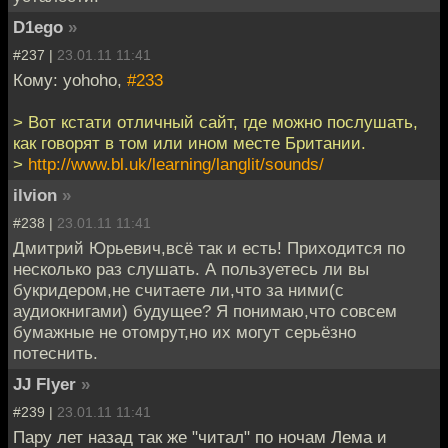
D1ego
»
#237 |
23.01.11 11:41
Кому: yohoho,
#233
> Вот кстати отличный сайт, где можно послушать,
как говорят в том или ином месте Британии.
>
http://www.bl.uk/learning/langlit/sounds/
ilvion
»
#238 |
23.01.11 11:41
Дмитрий Юрьевич,всё так и есть! Приходится по
несколько раз слушать. А пользуетесь ли вы
букридером,не считаете ли,что за ними(с
аудиокнигами) будущее? Я понимаю,что совсем
бумажные не отомрут,но их могут серьёзно
потеснить.
JJ Flyer
»
#239 |
23.01.11 11:41
Пару лет назад так же "читал" по ночам Лема и