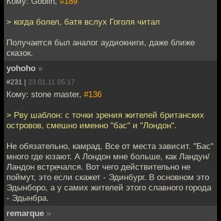
Кому: Goblin,
#189
> когда болел, батя вслух Гоголя читал
Получается был аналог аудиокниги, даже ближе
сказок.
yohoho
»
#231 |
23.01.11 05:17
Кому: stone master,
#136
> Рву шаблон: с точки зрения жителей британских
островов, смешно именно "бас" и "Лондон".
Не обязательно, камрад. Все от места зависит. "Бас"
много где юзают. А Лондон мне больше, как Ландун/
Ландон встречался. Вот чего действительно не
поймут, это если скажет - Эдинбург. В основном это
Эдынборо, а у самих жителей этого славного города
- Эдынбра.
remarque
»