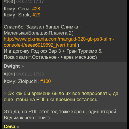
#103 |
04.02.11 17:17
Кому: Сева,
#28
Кому: Strok,
#29
Спасибо! Заказал бандл Слимка +
МаленькаяБольшаяПланета 2(
http://www.pixmania.com/mangud-320-gb-ps3-slim-
console-l/eeee6919692_jvart.html
)
И в догонку Год оф Вар 3 + Гран Туризмо 5.
Пока хватит.Остальное - через месяцок:)
Dwight
»
#104 |
04.02.11 17:23
Кому: Zloipuchi,
#100
> Эх как бы времени было их все попробовать, да
еще чтобы на РПГшки времени осталось.
Это да, на РПГ этот год тоже хорош, один второй
Ведьмак чего стоит)
Сева
»