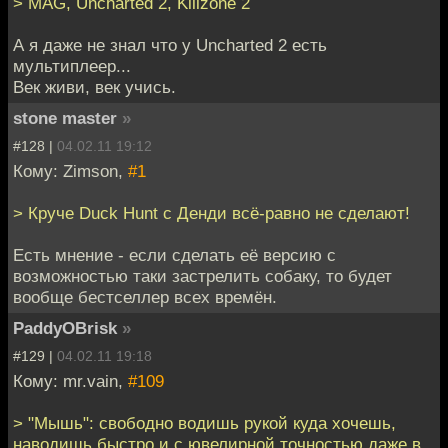
> MAG, Uncharted 2, Killzone 2
А я даже не знал что у Uncharted 2 есть
мультиплеер...
Век живи, век учись.
stone master
»
#128 |
04.02.11 19:12
Кому: Zimson,
#1
> Круче Duck Hunt с Денди всё-равно не сделают!
Есть мнение - если сделать её версию с
возможностью таки застрелить собаку, то будет
вообще бестселлер всех времён.
PaddyOBrisk
»
#129 |
04.02.11 19:18
Кому: mr.vain,
#109
> "Мышь": свободно водишь рукой куда хочешь,
наводишь быстро и с ювелирной точностью даже в