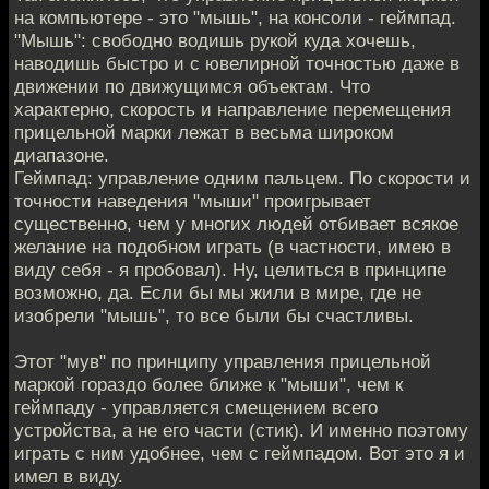
на компьютере - это "мышь", на консоли - геймпад.
"Мышь": свободно водишь рукой куда хочешь,
наводишь быстро и с ювелирной точностью даже в
движении по движущимся объектам. Что
характерно, скорость и направление перемещения
прицельной марки лежат в весьма широком
диапазоне.
Геймпад: управление одним пальцем. По скорости и
точности наведения "мыши" проигрывает
существенно, чем у многих людей отбивает всякое
желание на подобном играть (в частности, имею в
виду себя - я пробовал). Ну, целиться в принципе
возможно, да. Если бы мы жили в мире, где не
изобрели "мышь", то все были бы счастливы.
Этот "мув" по принципу управления прицельной
маркой гораздо более ближе к "мыши", чем к
геймпаду - управляется смещением всего
устройства, а не его части (стик). И именно поэтому
играть с ним удобнее, чем с геймпадом. Вот это я и
имел в виду.