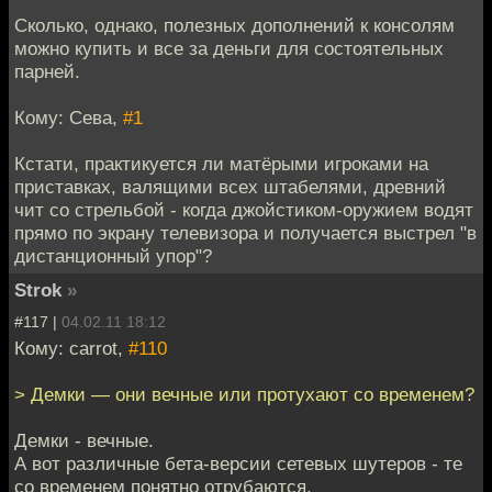
Сколько, однако, полезных дополнений к консолям
можно купить и все за деньги для состоятельных
парней.
Кому: Сева,
#1
Кстати, практикуется ли матёрыми игроками на
приставках, валящими всех штабелями, древний
чит со стрельбой - когда джойстиком-оружием водят
прямо по экрану телевизора и получается выстрел "в
дистанционный упор"?
Strok
»
#117 |
04.02.11 18:12
Кому: carrot,
#110
> Демки — они вечные или протухают со временем?
Демки - вечные.
А вот различные бета-версии сетевых шутеров - те
со временем понятно отрубаются.