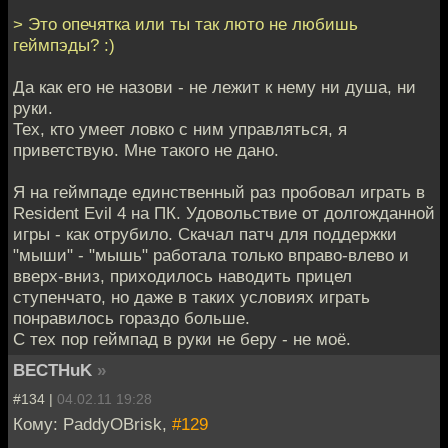
> Это опечятка или ты так люто не любишь
геймпэды? :)
Да как его не назови - не лежит к нему ни душа, ни
руки.
Тех, кто умеет ловко с ним управляться, я
приветствую. Мне такого не дано.
Я на геймпаде единственный раз пробовал играть в
Resident Evil 4 на ПК. Удовольствие от долгожданной
игры - как отрубило. Скачал патч для поддержки
"мыши" - "мышь" работала только вправо-влево и
вверх-вниз, приходилось наводить прицел
ступенчато, но даже в таких условиях играть
понравилось гораздо больше.
С тех пор геймпад в руки не беру - не моё.
BECTHuK
»
#134 |
04.02.11 19:28
Кому: PaddyOBrisk,
#129