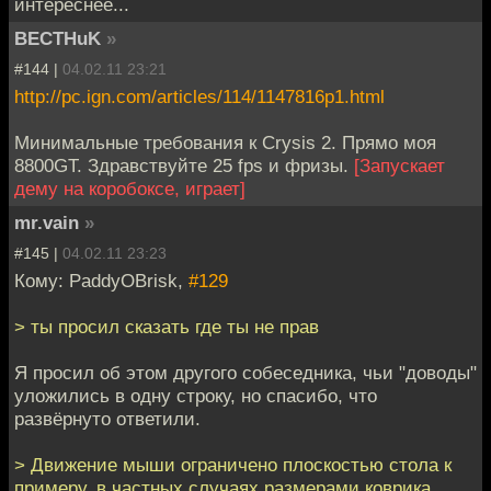
интереснее...
BECTHuK
»
#144 |
04.02.11 23:21
http://pc.ign.com/articles/114/1147816p1.html
Минимальные требования к Crysis 2. Прямо моя
8800GT. Здравствуйте 25 fps и фризы.
[Запускает
дему на коробоксе, играет]
mr.vain
»
#145 |
04.02.11 23:23
Кому: PaddyOBrisk,
#129
> ты просил сказать где ты не прав
Я просил об этом другого собеседника, чьи "доводы"
уложились в одну строку, но спасибо, что
развёрнуто ответили.
> Движение мыши ограничено плоскостью стола к
примеру, в частных случаях размерами коврика.