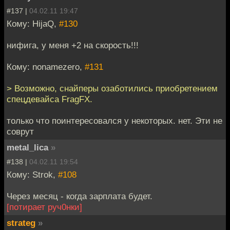
#137 |
04.02.11 19:47
Кому: HijaQ,
#130
нифига, у меня +2 на скорость!!!
Кому: nonamezero,
#131
> Возможно, снайперы озаботились приобретением
спецдевайса FragFX.
только что поинтересовался у некоторых. нет. Эти не
соврут
metal_lica
»
#138 |
04.02.11 19:54
Кому: Strok,
#108
Через месяц - когда зарплата будет.
[потирает руч0нки]
strateg
»