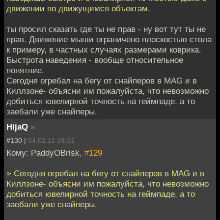
движении по движущимся объектам.
ты просил сказать где ты не прав - ну вот тут ты не
прав. Движение мыши ограничено плоскостью стола
к примеру, в частных случаях размерами коврика.
Быстрота наведения - вообще относительное
понятние.
Сегодня огребал на бегу от снайперов в MAG и в
Киллзоне- объясни им пожалуйста, что невозможно
добиться ювелирной точность на геймпаде, а то
заебали уже снайперы.
HijaQ
»
#130 |
04.02.11 19:21
Кому: PaddyOBrisk,
#129
> Сегодня огребал на бегу от снайперов в MAG и в
Киллзоне- объясни им пожалуйста, что невозможно
добиться ювелирной точность на геймпаде, а то
заебали уже снайперы.