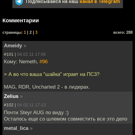
Подписывайся на наш
канал в Telegram
Комментарии
cтраницы:
1
| 2 |
3
всего: 288
Ameidy
»
#101 |
04.02.11 17:06
Кому: Nemeth,
#96
> А во что ваша "шайка" играет на ПС3?
MAG, RDR, Uncharted 2 - в лидерах.
Zelius
»
#102 |
04.02.11 17:13
Почти Steyr AUG по виду :)
Осталось еще со шлемом совместить все это дело
metal_lica
»