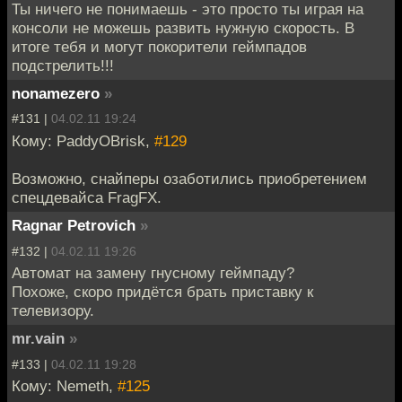
Ты ничего не понимаешь - это просто ты играя на
консоли не можешь развить нужную скорость. В
итоге тебя и могут покорители геймпадов
подстрелить!!!
nonamezero
»
#131 |
04.02.11 19:24
Кому: PaddyOBrisk,
#129
Возможно, снайперы озаботились приобретением
спецдевайса FragFX.
Ragnar Petrovich
»
#132 |
04.02.11 19:26
Автомат на замену гнусному геймпаду?
Похоже, скоро придётся брать приставку к
телевизору.
mr.vain
»
#133 |
04.02.11 19:28
Кому: Nemeth,
#125