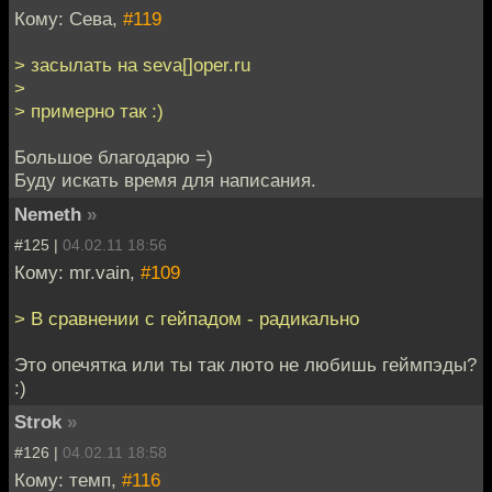
Кому: Сева,
#119
> засылать на seva[]oper.ru
>
> примерно так :)
Большое благодарю =)
Буду искать время для написания.
Nemeth
»
#125 |
04.02.11 18:56
Кому: mr.vain,
#109
> В сравнении с гейпадом - радикально
Это опечятка или ты так люто не любишь геймпэды?
:)
Strok
»
#126 |
04.02.11 18:58
Кому: темп,
#116