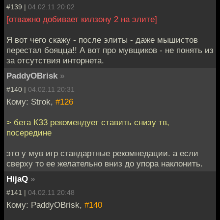
#139 |
04.02.11 20:02
[отважно добивает килзону 2 на элите]
Я вот чего скажу - после элиты - даже мышистов
перестал бояцца!! А вот про мувщиков - не понять из
за отсутствия инторнета.
PaddyOBrisk
»
#140 |
04.02.11 20:31
Кому: Strok,
#126
> бета КЗ3 рекомендует ставить снизу тв,
посередине
это у мув игр стандартные рекомнедации. а если
сверху то ее желательно вниз до упора наклонить.
HijaQ
»
#141 |
04.02.11 20:48
Кому: PaddyOBrisk,
#140