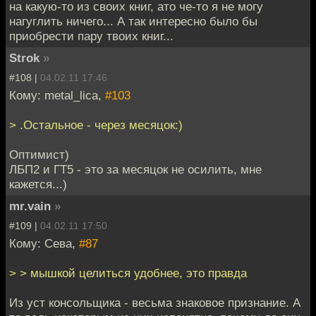
на какую-то из своих книг, ато че-то я не могу
нагуглить ничего... А так интересно было бы
приобрести пару твоих книг...
Strok
»
#108 |
04.02.11 17:46
Кому: metal_lica,
#103
> .Остальное - через месяцок:)
Оптимист)
ЛБП2 и ГТ5 - это за месяцок не осилить, мне
кажется...)
mr.vain
»
#109 |
04.02.11 17:50
Кому: Сева,
#87
> > мышкой целиться удобнее, это правда
Из уст консольщика - весьма знаковое признание. А