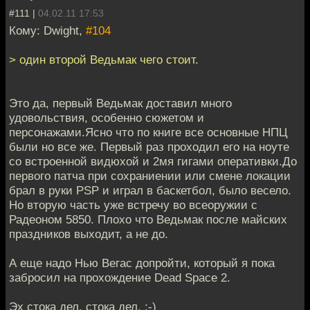
#111 |
04.02.11 17:53
Кому: Dwight,
#104
> один второй Ведьмак чего стоит.
Это да, первый Ведьмак доставил много
удовольствия, особенно сюжетом и
персонажами.Ясно что по книге все основные НПЦ
были но все же. Первый раз проходил его на ноуте
со встроенной видюхой и 2мя гигами оперативки.До
первого патча при сохраниении или смене локации
брал в руки PSP и играл в баскетбол, было весело.
Но вторую часть уже встречу во всеоружии с
Радеоном 5850. Плохо что Ведьмак после майских
праздников выходит, а не до.
А еще надо Нью Вегас допройти, который я пока
забросил на прохождение Dead Space 2.
Эх стока дел, стока дел. :-)