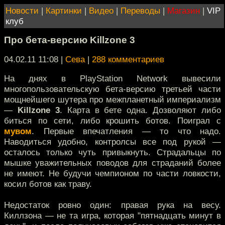
Новости
|
Картинки
|
Видео
|
Переводы
|
Магазин
|
VIP
клуб
Про бета-версию Killzone 3
04.02.11 11:08
|
Сева
|
288 комментариев
На днях в PlayStation Network вывесили
многопользовательскую бета-версию третьей части
мощнейшего шутера про межпланетный империализм
—
Killzone 3
. Карта в бете одна. Дозволяют либо
биться по сети, либо крошить ботов. Поиграл с
мувом
. Первые впечатления — то что надо.
Наводиться удобно, контролсы все под рукой —
осталось только чуть привыкнуть. Страдальцы по
мышке уважительных поводов для страданий более
не имеют. Не будучи чемпионом по части ловкости,
косил ботов как траву.
Недостаток ровно один: правая рука на весу.
Киллзона — не та игра, которая "пятнадцать минут в