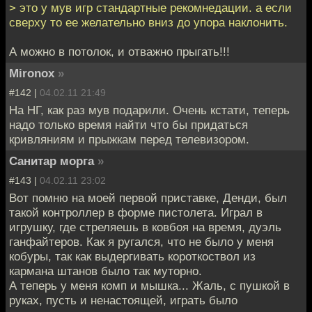
> это у мув игр стандартные рекомнедации. а если
сверху то ее желательно вниз до упора наклонить.
А можно в потолок, и отважно прыгать!!!
Mironox
»
#142 |
04.02.11 21:49
На НГ, как раз мув подарили. Очень кстати, теперь
надо только время найти что бы придаться
кривляниям и прыжкам перед телевизором.
Санитар морга
»
#143 |
04.02.11 23:02
Вот помню на моей первой приставке, Денди, был
такой контроллер в форме пистолета. Играл в
игрушку, где стреляешь в ковбоя на время, дуэль
ганфайтеров. Как я ругался, что не было у меня
кобуры, так как выдергивать короткоствол из
кармана штанов было так муторно.
А теперь у меня комп и мышка... Жаль, с пушкой в
руках, пусть и ненастоящей, играть было