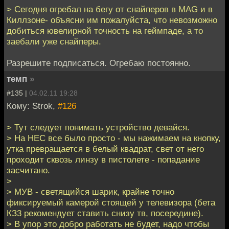
> Сегодня огребал на бегу от снайперов в MAG и в
Киллзоне- объясни им пожалуйста, что невозможно
добиться ювелирной точность на геймпаде, а то
заебали уже снайперы.
Разрешите подписаться. Огребаю постоянно.
темп
»
#135 |
04.02.11 19:28
Кому: Strok,
#126
> Тут следует понимать устройство девайся.
> На НЕС все было просто - мы нажимаем на кнопку,
утка превращается в белый квадрат, свет от него
проходит сквозь линзу в пистолете - попадание
засчитано.
>
> МУВ - светящийся шарик, крайне точно
фиксируемый камерой стоящей у телевизора (бета
КЗ3 рекомендует ставить снизу тв, посередине).
> В упор это добро работать не будет, надо чтобы