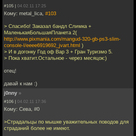
#105 |
04.02.11 17:25
Кому: metal_lica,
#103
> Спасибо! Заказал бандл Слимка +
МаленькаяБольшаяПланета 2(
http://www.pixmania.com/mangud-320-gb-ps3-slim-
console-l/eeee6919692_jvart.html
)
> И в догонку Год оф Вар 3 + Гран Туризмо 5.
> Пока хватит.Остальное - через месяцок:)
отец!
давай к нам :)
j0nny
»
#106 |
04.02.11 17:36
Кому: Сева, #0
>Страдальцы по мышке уважительных поводов для
страданий более не имеют.