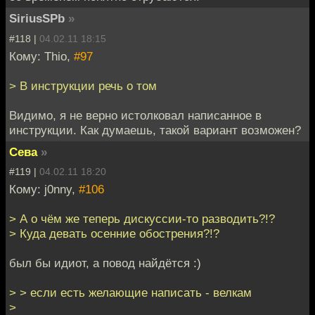
SiriusSPb
»
#118 |
04.02.11 18:15
Кому: Thio,
#97
> В инструкции речь о том
Видимо, я не верно истолковал написанное в
инструкции. Как думаешь, такой вариант возможен?
Сева
»
#119 |
04.02.11 18:20
Кому: j0nny,
#106
> А о чём же теперь дискуссии-то разводить?!?
> Куда девать осенние обострения?!?
был бы идиот, а повод найдётся :)
> > если есть желающие написать - велкам
>