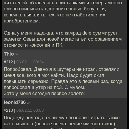
читателей обзавелась приставками и теперь можно
смело описывать дополнительные бонусы и,
конечно, выявлять тех, кто не озаботился их
приобретением.
Одна у меня надежда, что камрад dele суммирует
заметки Севы для новой мегастатьи со сравнением
стоимости консолей и ПК.
Thio
»
#212 |
06.02.11 00:24
Попробовал. Давно я в шутеры не играл, стреляли
меня все, кого я мог найти. Надо будет скил
повышать серьезно. Правда это в первый раз, когда
попробовал шутер на пс3. С мувом.
Зато у меня сегодня первое золото!
leonid786
»
#213 |
06.02.11 00:58
Подожду полгода, если мув позволит играть также
как с мышью (первое впечатление именно такое) -