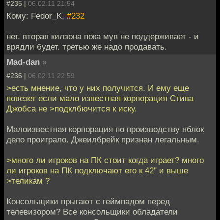
#235 |
06.02.11 21:54
Кому: Fedor_K,
#232
нет. вторая килзона пока мув не поддерживает - и
врядли будет. третью же надо продавать.
Mad-dan
»
#236 |
06.02.11 22:59
>есть мнение, что у них получится. И ему еще
повезет если мало известная корпорация Стива
Джобса не >подклбючится к иску.
Малоизвестная корпорация по производству яблок
дело проиграло. Джеилбрейк признан легальным.
>много ли игроков на ПК стоит когда играет? много
ли игроков на ПК подключают его к 42" и выше
>теликам ?
Консольщики прыгают с геймпадом перед
телевизором? Все консольщики обладатели