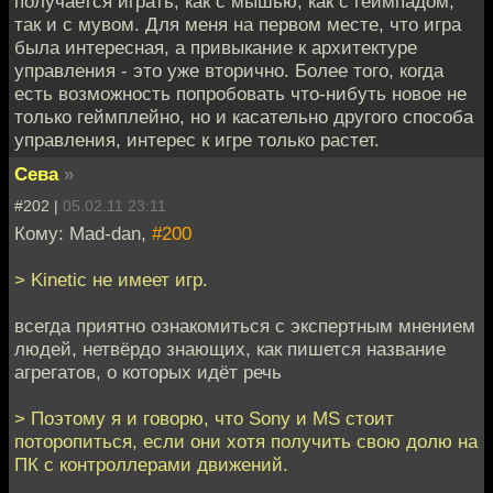
получается играть, как с мышью, как с геймпадом,
так и с мувом. Для меня на первом месте, что игра
была интересная, а привыкание к архитектуре
управления - это уже вторично. Более того, когда
есть возможность попробовать что-нибуть новое не
только геймплейно, но и касательно другого способа
управления, интерес к игре только растет.
Сева
»
#202 |
05.02.11 23:11
Кому: Mad-dan,
#200
> Kinetic не имеет игр.
всегда приятно ознакомиться с экспертным мнением
людей, нетвёрдо знающих, как пишется название
агрегатов, о которых идёт речь
> Поэтому я и говорю, что Sony и MS стоит
поторопиться, если они хотя получить свою долю на
ПК с контроллерами движений.