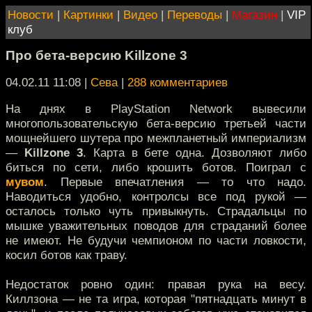
Новости
|
Картинки
|
Видео
|
Переводы
|
Магазин
|
VIP
клуб
Про бета-версию Killzone 3
04.02.11 11:08
|
Сева
|
288 комментариев
На днях в PlayStation Network вывесили
многопользовательскую бета-версию третьей части
мощнейшего шутера про межпланетный империализм
—
Killzone 3
. Карта в бете одна. Дозволяют либо
биться по сети, либо крошить ботов. Поиграл с
мувом
. Первые впечатления — то что надо.
Наводиться удобно, контролсы все под рукой —
осталось только чуть привыкнуть. Страдальцы по
мышке уважительных поводов для страданий более
не имеют. Не будучи чемпионом по части ловкости,
косил ботов как траву.
Недостаток ровно один: правая рука на весу.
Киллзона — не та игра, которая "пятнадцать минут в