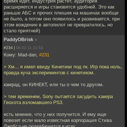
Время идёт, индустрия растёт, аудитория
расширяется и игры становятся удобней. Это как
раньше АБС и прочих плюшек на машинах вообще
не было, а потом оно появилось и развивается, при
этом вождение в автопилот не превратилось, но
стало приятней)
PaddyOBrisk
»
#234 |
06.02.11 21:54
Кому: Mad-dan,
#231
> Хм... я имел ввиду Кинетики под пк. Игр пока ноль,
правда куча экспериментов с кинетиком.
камрад, он КИНЕКТ, или ты о чем то другом.
> тем временем, Sony пытается засудить хакера
Геохота взломавшего PS3.
есть мнение, что у них получится. И ему еще
повезет если мало известная корпорация Стива
Джобса не подклбючится к иску.