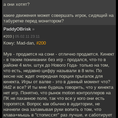
а они хотят?
какие движения может совершать игрок, сидящий на
табуретке перед монитором?
PaddyOBrisk
»
#203 |
05.02.11 23:11
Кому: Mad-dan,
#200
Мув - продается на сони - отлично продается. Кинект
- в твоем понимании без игр - продался, что-то в
районе 4 млн. штук до Нового Года- только на том,
что есть, недавно цифру называли в 8 млн. По
весне нас ждет очередная порция прыгалок для
кинекта. Игры от валве - это в данный момент что?
l4d2 и все? И ты мне будешь говорить, что у кинекта
нет игр. Понятно, что рынок motion контроллеров на
ПК не паханное поле, так что все у кого они есть
торопятся. Вопрос как обычно в аудитории, не
начнели она заламывая руки вопить о том, что
клава+мышь в "стописсят" раз лучше, и саботирует