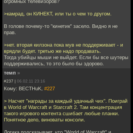
огромных телевизоров?
>камрад, он КИНЕКТ, или ты о чем то другом.
В голове почему-то "кинетик" засело. Видно я не
прав.
>нет. вторая килзона пока мув не поддерживает - и
врядли будет. третью же надо продавать.
Тогда убийцы мыши не выйдет. Если бы все шутеры
поддерживались, то это было бы здорово.
темп
»
#237 |
06.02.11 23:16
Кому: BECTHuK,
#227
> Насчет "награды за каждый удачный чих". Поиграй
в World of Warcraft и Starcraft 2. Там концентрация
такого игрового контента сшибает любые планки.
Понятное дело, виноваты консоли.
Логика подсказывает, что "World of Warcraft" и