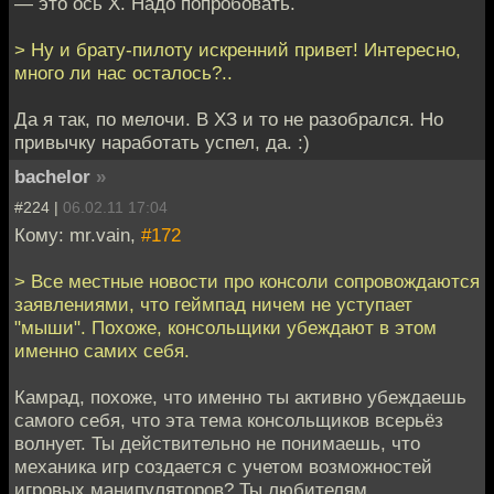
— это ось Х. Надо попробовать.
> Ну и брату-пилоту искренний привет! Интересно,
много ли нас осталось?..
Да я так, по мелочи. В ХЗ и то не разобрался. Но
привычку наработать успел, да. :)
bachelor
»
#224 |
06.02.11 17:04
Кому: mr.vain,
#172
> Все местные новости про консоли сопровождаются
заявлениями, что геймпад ничем не уступает
"мыши". Похоже, консольщики убеждают в этом
именно самих себя.
Камрад, похоже, что именно ты активно убеждаешь
самого себя, что эта тема консольщиков всерьёз
волнует. Ты действительно не понимаешь, что
механика игр создается с учетом возможностей
игровых манипуляторов? Ты любителям