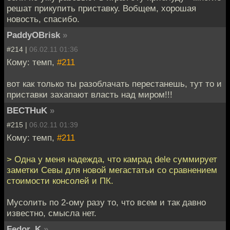
решат прикупить приставку. Вобщем, хорошая
новость, спасибо.
PaddyOBrisk
»
#214 |
06.02.11 01:36
Кому: темп,
#211
вот как только ты разоблачать перестанешь, тут то и
приставки захапают власть над миром!!!
BECTHuK
»
#215 |
06.02.11 01:39
Кому: темп,
#211
> Одна у меня надежда, что камрад dele суммирует
заметки Севы для новой мегастатьи со сравнением
стоимости консолей и ПК.
Мусолить по 2-ому разу то, что всем и так давно
известно, смысла нет.
Fedor_K
»