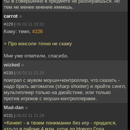
ты ж совершенно в предмете не разбираешься. но
тем не менее мнение имеешь.
carrot
»
#229 |
06.02.11 19:32
Кому: темп,
#226
> Про консоли точно не скажу
Мне уже ответили, спасибо.
wizked
»
#230 |
06.02.11 21:20
поиграл с мувом моушн+контроллер, что сказать -
надо брать автоматик (sharp shooter) и пройти сингл,
мультиплеер только на джойстике, или только
против игроков с моушн-контроллерами.
Mad-dan
»
#231 |
06.02.11 21:29
>Кинект - в твоем понимании без игр - продался,
что-то в районе 4 млн. штук до Нового Года.