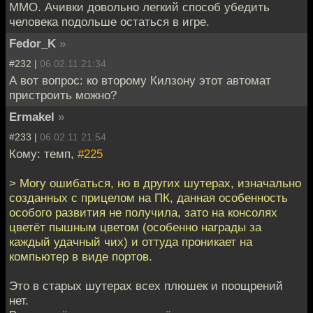
MMO. Ачивки довольно легкий способ убедить
человека подольше остаться в игре.
Fedor_K
»
#232 |
06.02.11 21:34
А вот вопрос: ко второму Килзону этот автомат
пристроить можно?
Ermakel
»
#233 |
06.02.11 21:54
Кому: темп,
#225
> Могу ошибаться, но в других шутерах, изначально
созданных с прицелом на ПК, данная особенность
особого развития не получила, зато на консолях
цветёт пышным цветом (особенно награды за
каждый удачный чих) и оттуда проникает на
компьютер в виде портов.
Это в старых шутерах всех плюшек и поощрений
нет.