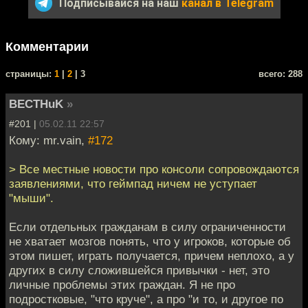
Подписывайся на наш
канал в Telegram
Комментарии
cтраницы:
1
|
2
| 3
всего: 288
BECTHuK
»
#201 |
05.02.11 22:57
Кому: mr.vain,
#172
> Все местные новости про консоли сопровождаются
заявлениями, что геймпад ничем не уступает
"мыши".
Если отдельных гражданам в силу ограниченности
не хватает мозгов понять, что у игроков, которые об
этом пишет, играть получается, причем неплохо, а у
других в силу сложившейся привычки - нет, это
личные проблемы этих граждан. Я не про
подростковые, "что круче", а про "и то, и другое по