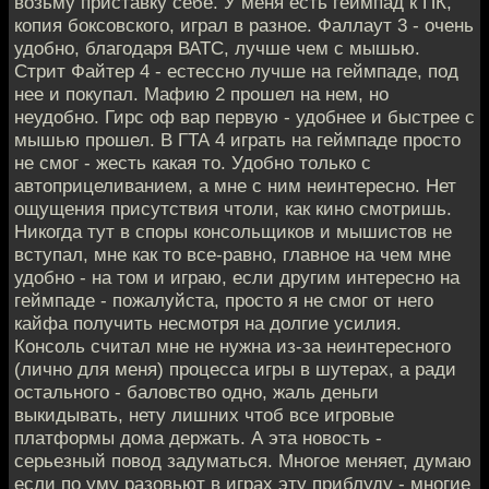
возьму приставку себе. У меня есть геймпад к ПК,
копия боксовского, играл в разное. Фаллаут 3 - очень
удобно, благодаря ВАТС, лучше чем с мышью.
Стрит Файтер 4 - естессно лучше на геймпаде, под
нее и покупал. Мафию 2 прошел на нем, но
неудобно. Гирс оф вар первую - удобнее и быстрее с
мышью прошел. В ГТА 4 играть на геймпаде просто
не смог - жесть какая то. Удобно только с
автоприцеливанием, а мне с ним неинтересно. Нет
ощущения присутствия чтоли, как кино смотришь.
Никогда тут в споры консольщиков и мышистов не
вступал, мне как то все-равно, главное на чем мне
удобно - на том и играю, если другим интересно на
геймпаде - пожалуйста, просто я не смог от него
кайфа получить несмотря на долгие усилия.
Консоль считал мне не нужна из-за неинтересного
(лично для меня) процесса игры в шутерах, а ради
остального - баловство одно, жаль деньги
выкидывать, нету лишних чтоб все игровые
платформы дома держать. А эта новость -
серьезный повод задуматься. Многое меняет, думаю
если по уму разовьют в играх эту приблуду - многие