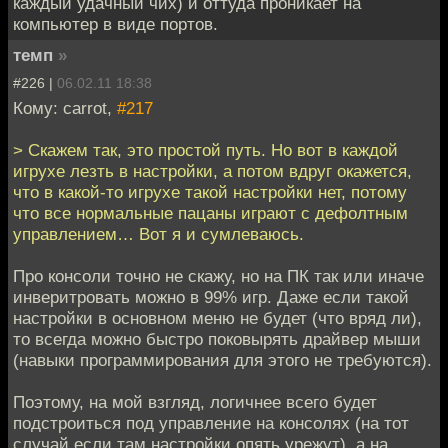
каждый удачный чих) и оттуда проникает на
компьютер в виде портов.
темп
»
#226 |
06.02.11 18:38
Кому: carrot,
#217
> Скажем так, это простой путь. Но вот в каждой
игрухе лезть в настройки, а потом вдруг окажется,
что в какой-то игрухе такой настройки нет, потому
что все нормальные пацаны играют с дефолтным
управлением… Вот я и сумлеваюсь.
Про консоли точно не скажу, но на ПК так или иначе
инверитровать можно в 99% игр. Даже если такой
настройки в основном меню не будет (что вряд ли),
то всегда можно быстро поковырять драйвер мыши
(навыки программирования для этого не требуются).
Поэтому, на мой взгляд, логичнее всего будет
подстроиться под управление на консолях (на тот
случай если там настройки опять урежут), а на