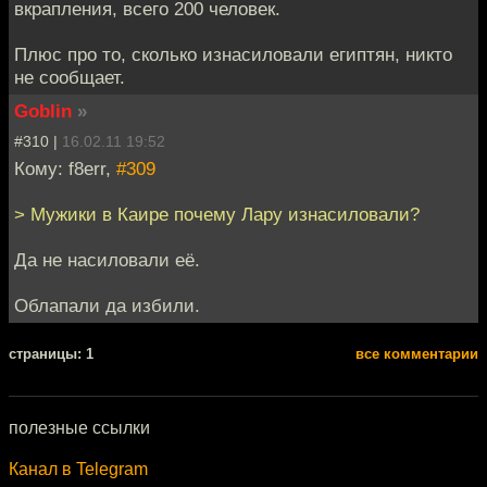
вкрапления, всего 200 человек.
Плюс про то, сколько изнасиловали египтян, никто
не сообщает.
Goblin
»
#310 |
16.02.11 19:52
Кому: f8err,
#309
> Мужики в Каире почему Лару изнасиловали?
Да не насиловали её.
Облапали да избили.
cтраницы: 1
все комментарии
полезные ссылки
Канал в Telegram