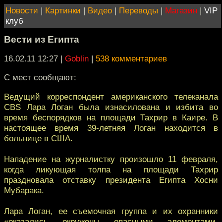
Новости
|
Картинки
|
Видео
|
Переводы
|
Магазин
|
VIP
клуб
Вести из Египта
16.02.11 12:27
|
Goblin
|
538 комментариев
C мест сообщают:
Ведущий корреспондент американского телеканала
CBS Лара Логан была изнасилована и избита во
время беспорядков на площади Тахрир в Каире. В
настоящее время 39-летняя Логан находится в
больнице в США.
Нападение на журналистку произошло 11 февраля,
когда ликующая толпа на площади Тахрир
праздновала отставку президента Египта Хосни
Мубарака.
Лара Логан, ее съемочная группа и их охранники
«оказались окружены опасными элементами,