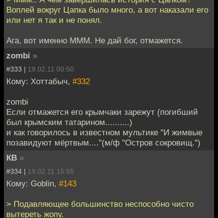
Воплей вокруг Цапка было много, а вот наказали его
или нет я так и не понял.
Ага, вот именно МММ. Не дай бог, отмажется.
zombi
»
#333 |
19.02.11 00:50
Кому: Хоттабыч,
#332
zombi
Если отмажется его крымчаки зарежут (погибший
был крымским татарином..........)
и как говорилось в известном мультике "И жимвые
позавидуют мёртвым...."(м/ф "Остров сокровищ.")
КВ
»
#334 |
19.02.11 15:55
Кому: Goblin,
#143
> Подавляющее большинство неспособно чисто
вытереть жопу.