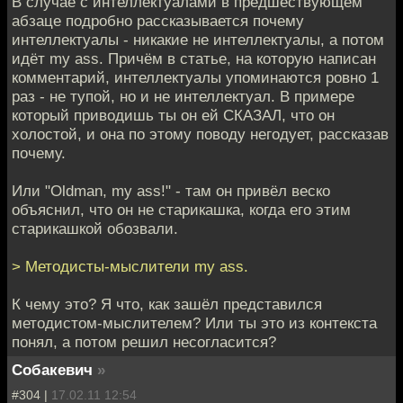
В случае с интеллектуалами в предшествующем
абзаце подробно рассказывается почему
интеллектуалы - никакие не интеллектуалы, а потом
идёт my ass. Причём в статье, на которую написан
комментарий, интеллектуалы упоминаются ровно 1
раз - не тупой, но и не интеллектуал. В примере
который приводишь ты он ей СКАЗАЛ, что он
холостой, и она по этому поводу негодует, рассказав
почему.
Или "Oldman, my ass!" - там он привёл веско
объяснил, что он не старикашка, когда его этим
старикашкой обозвали.
> Методисты-мыслители my ass.
К чему это? Я что, как зашёл представился
методистом-мыслителем? Или ты это из контекста
понял, а потом решил несогласится?
Собакевич
»
#304 |
17.02.11 12:54