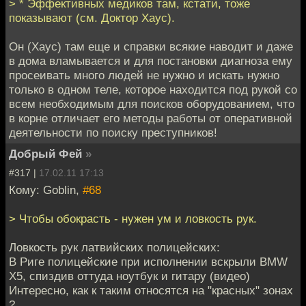
> * Эффективных медиков там, кстати, тоже
показывают (см. Доктор Хаус).
Он (Хаус) там еще и справки всякие наводит и даже
в дома вламывается и для постановки диагноза ему
просеивать много людей не нужно и искать нужно
только в одном теле, которое находится под рукой со
всем необходимым для поисков оборудованием, что
в корне отличает его методы работы от оперативной
деятельности по поиску преступников!
Добрый Фей
»
#317 |
17.02.11 17:13
Кому: Goblin,
#68
> Чтобы обокрасть - нужен ум и ловкость рук.
Ловкость рук латвийских полицейских:
В Риге полицейские при исполнении вскрыли BMW
X5, спиздив оттуда ноутбук и гитару (видео)
Интересно, как к таким относятся на "красных" зонах
?