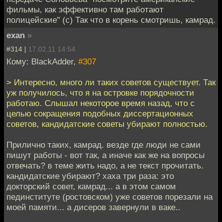
фильмы, как эффективно там работают
полицейские" (с) Так что в корень смотришь, камрад.
exan
»
#314 |
17.02.11 14:54
Кому: BlackAdder,
#307
> Интересно, много ли таких советов существует. Так
уж получилось, что я на островке порядочности
работаю. Слышал некоторое время назад, что с
целью сокращения подобных диссертационных
советов, кандидатские советы убирают полностью.
Прилично таких, камрад. везде где люди не сами
пишут работы - вот так, а иначе как же на вопросы
отвечать? в теме жить надо, а не текст прочитать.
кандидатские убирают? хаха три раза: это
докторский совет, камрад... а в этом самом
пединституте (ростовском) уже советов порезали на
моей памяти... а дисеров завернули в ваке..