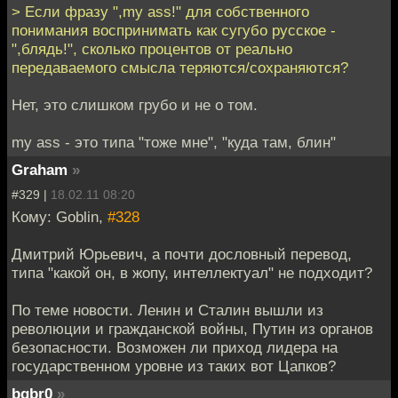
> Если фразу ",my ass!" для собственного
понимания воспринимать как сугубо русское -
",блядь!", сколько процентов от реально
передаваемого смысла теряются/сохраняются?
Нет, это слишком грубо и не о том.
my ass - это типа "тоже мне", "куда там, блин"
Graham
»
#329 |
18.02.11 08:20
Кому: Goblin,
#328
Дмитрий Юрьевич, а почти дословный перевод,
типа "какой он, в жопу, интеллектуал" не подходит?
По теме новости. Ленин и Сталин вышли из
революции и гражданской войны, Путин из органов
безопасности. Возможен ли приход лидера на
государственном уровне из таких вот Цапков?
bqbr0
»