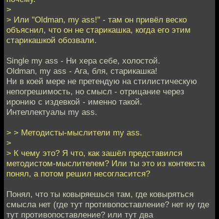
>
> Или "Oldman, my ass!" - там он привёл веско
объяснил, что он не старикашка, когда его этим
старикашкой обозвали.
Single my ass - Ни хера себе, холостой.
Oldman, my ass - Ага, бля, старикашка!
Ни в коей мере не претендую на стилистическую
непогрешимость, но смысл - отрицание через
иронию с издевкой - именно такой.
Интеллектуалы my ass.
> > Методисты-мыслители my ass.
>
> К чему это? Я что, как зашёл представился
методистом-мыслителем? Или ты это из контекста
понял, а потом решил несогласится?
Понял, что ты ковыряешься там, где ковыряться
смысла нет (где тут противопоставление? нет ну где
тут противопоставление? или тут два