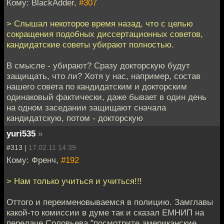
Кому: BlackAdder,
#307
> Слышал некоторое время назад, что с целью
сокращения подобных диссертационных советов,
кандидатские советы убирают полностью.
В смысле - убирают? Сразу докторскую будут
защищать, что ли? Хотя у нас, например, состав
нашего совета по кандидатским и докторским
одинаковый фактически, даже бывает в один день
на одном заседании защищают сначала
кандидатскую, потом - докторскую
yuri535
»
#313 |
17.02.11 14:39
Кому: Френч,
#192
> Нам только учиться и учиться!!!
Оттого и переименовываемся в полицию. Замглавы
какой-то комиссии в думе так и сказал ЕМНИП на
передаче Соловьева "посмотрите американские