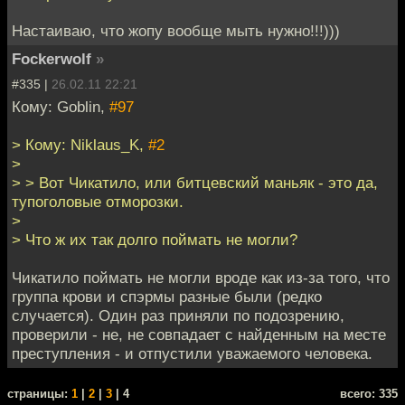
Настаиваю, что жопу вообще мыть нужно!!!)))
Fockerwolf
»
#335 |
26.02.11 22:21
Кому: Goblin,
#97
> Кому: Niklaus_K,
#2
>
> > Вот Чикатило, или битцевский маньяк - это да,
тупоголовые отморозки.
>
> Что ж их так долго поймать не могли?
Чикатило поймать не могли вроде как из-за того, что
группа крови и спэрмы разные были (редко
случается). Один раз приняли по подозрению,
проверили - не, не совпадает с найденным на месте
преступления - и отпустили уважаемого человека.
cтраницы:
1
|
2
|
3
| 4
всего: 335