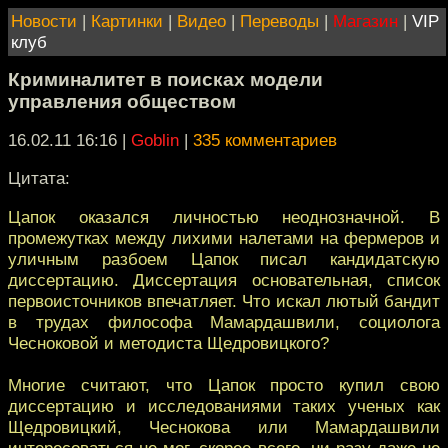
Новости
|
Картинки
|
Видео
|
Переводы
|
Магазин
|
VIP
клуб
Криминалитет в поисках модели
управления обществом
16.02.11 16:16
|
Goblin
|
335 комментариев
Цитата:
Цапок оказался личностью неоднозначной. В
промежутках между лихими налетами на фермеров и
уличным разбоем Цапок писал кандидатскую
диссертацию. Диссертация основательная, список
первоисточников впечатляет. Что искал лютый бандит
в трудах философа Мамардашвили, социолога
Чесноковой и методиста Щедровицкого?
Многие считают, что Цапок просто купил свою
диссертацию и исследованиями таких ученых как
Щедровицкий, Чеснокова или Мамардашвили
интересоваться не мог, скорее всего, ни разу даже не