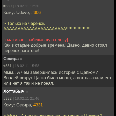
#330 |
18.02.11 12:20
Кому: Udove,
#306
> Только не черенок,
АААААААААААААААААААААА!!!!!!!!!!!!!!!!!!!
[смахивает набежавшую слезу]
Как в старые добрые времена! Давно, давно стоял
черенок наготове!
Секира
»
#331 |
18.02.11 15:58
Ммм.. А чем завершилась история с Цапком?
Воплей вокруг Цапка было много, а вот наказали его
или нет я так и не понял.
Хоттабыч
»
#332 |
18.02.11 21:46
Кому: Секира,
#331
> Ммм.. А чем завершилась история с Цапком?