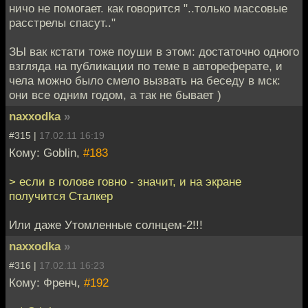
ничо не помогает. как говорится "..только массовые
расстрелы спасут.."
ЗЫ вак кстати тоже поуши в этом: достаточно одного
взгляда на публикации по теме в автореферате, и
чела можно было смело вызвать на беседу в мск:
они все одним годом, а так не бывает )
naxxodka
»
#315 |
17.02.11 16:19
Кому: Goblin,
#183
> если в голове говно - значит, и на экране
получится Сталкер
Или даже Утомленные солнцем-2!!!
naxxodka
»
#316 |
17.02.11 16:23
Кому: Френч,
#192