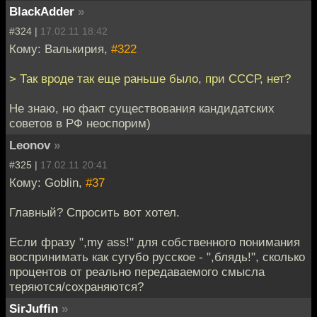
BlackAdder
»
#324 |
17.02.11 18:42
Кому: Валькирия,
#322
> Так вроде так еще раньше было, при СССР, нет?
Не знаю, но факт существования кандидатских
советов в РФ неоспорим)
Leonov
»
#325 |
17.02.11 20:41
Кому: Goblin,
#37
Главный? Спросить вот хотел.
Если фразу ",my ass!" для собственного понимания
воспринимать как сугубо русское - ",блядь!", сколько
процентов от реально передаваемого смысла
теряются/сохраняются?
SirJuffin
»