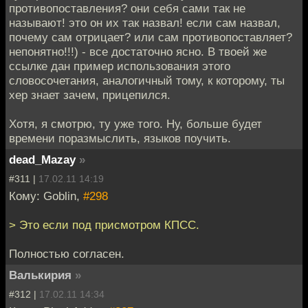
противопоставления? они себя сами так не
называют! это он их так назвал! если сам назвал,
почему сам отрицает? или сам противопоставляет?
непонятно!!!) - все достаточно ясно. В твоей же
ссылке дан пример использования этого
словосочетания, аналогичный тому, к которому, ты
хер знает зачем, прицепился.
Хотя, я смотрю, ту уже того. Ну, больше будет
времени поразмыслить, языков поучить.
dead_Mazay
»
#311 |
17.02.11 14:19
Кому: Goblin,
#298
> Это если под присмотром КПСС.
Полностью согласен.
Валькирия
»
#312 |
17.02.11 14:34