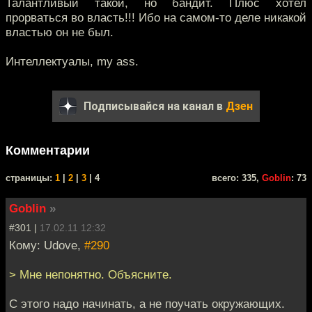
Талантливый такой, но бандит. Плюс хотел
прорваться во власть!!! Ибо на самом-то деле никакой
властью он не был.
Интеллектуалы, my ass.
Подписывайся на канал в
Дзен
Комментарии
cтраницы:
1
|
2
|
3
| 4
всего: 335,
Goblin
: 73
Goblin
»
#301 |
17.02.11 12:32
Кому: Udove,
#290
> Мне непонятно. Объясните.
С этого надо начинать, а не поучать окружающих.