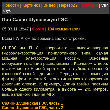
Новости
|
Картинки
|
Видео
|
Переводы
|
Магазин
|
VIP
клуб
Про Саяно-Шушенскую ГЭС
05.03.11 18:47
|
Goblin
|
104 комментария
Всем ГУЛАГом во времена застоя строили:
СШГЭС им. П. С. Непорожнего — высоконапорная
гидроэлектростанция приплотинного типа, самая
мощная электростанция России. Основные
сооружения станции расположены в Карловом створе,
в этом месте Енисей протекает в глубоко врезанной
каньонообразной долине. Передать с помощью
фотографии масштаб этого гигантского сооружения
довольно сложно. К примеру, длина гребня плотины
больше одного километра, а высота — 245 метров,
выше главного здания МГУ.
Саяно-Шушенская ГЭС, часть 1
Саяно-Шушенская ГЭС, часть 2