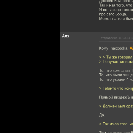
Должен был орать
Так из-за того, чт
Я вот лично тольк
про сего борца.
Может на то и был
Алз
отправлено 11.03.11 
Кому: naxxodka,
#
> > Ты же говорил
> Получается вым
То, что компания 
То, что были хище
То, что украли 4 
> Тебя-то что кон
Прямой пиздежЪ в
> Должен был ора
Да.
> Так из-за того, 
Там до этого про 