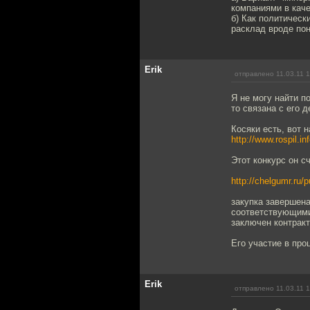
компаниями в каче
б) Как политическ
расклад вроде пон
Erik
отправлено 11.03.11 
Я не могу найти п
то связана с его 
Косяки есть, вот 
http://www.rospil.in
Этот конкурс он с
http://chelgumr.ru
закупка завершена
соответствующими
заключен контракт
Его участие в про
Erik
отправлено 11.03.11 