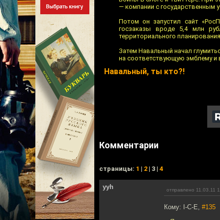
— компании с государственным у
Потом он запустил сайт «Рос
госзаказы вроде 5,4 млн руб
территориального планирования
Затем Навальный начал глумитьс
на соответствующую эмблему и в
Навальный, ты кто?!
Комментарии
cтраницы:
1
|
2
| 3 |
4
yyh
отправлено 11.03.11 
Кому: I-C-E,
#135