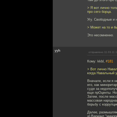
> Я вот лично тол
про сего борца.
Угу. Свободные и 
> Может на то и б
Это несомненно.
yyh
отправлено 11.03.11 
Кому: kkbl,
#181
> Вот лично Навал
когда Навальный 
Вначале, если я 
его, как минорита
суде за недополуч
еще прОценты. Но 
Затем, после масс
массовая народная
борьбу с коррупци
Далее, размышляю
а) Вариант "мино