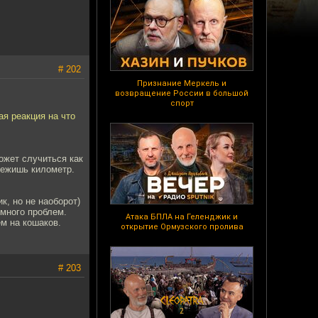
# 202
Признание Меркель и
возвращение России в большой
спорт
ая реакция на что
ожет случиться как
обежишь километр.
к, но не наоборот)
 много проблем.
Атака БПЛА на Геленджик и
ем на кошаков.
открытие Ормузского пролива
# 203