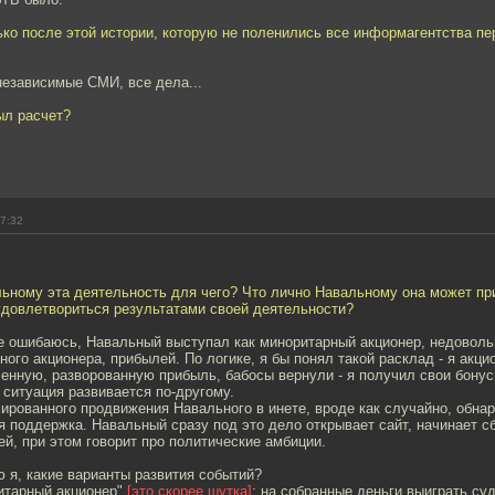
ько после этой истории, которую не поленились все информагентства пе
независимые СМИ, все дела...
ыл расчет?
17:32
ьному эта деятельность для чего? Что лично Навальному она может при
удовлетвориться результатами своей деятельности?
не ошибаюсь, Навальный выступал как миноритарный акционер, недовол
рного акционера, прибылей. По логике, я бы понял такой расклад - я акци
енную, разворованную прибыль, бабосы вернули - я получил свои бонус
ситуация развивается по-другому.
ированного продвижения Навального в инете, вроде как случайно, обнар
 поддержка. Навальный сразу под это дело открывает сайт, начинает с
ей, при этом говорит про политические амбиции.
 я, какие варианты развития событий?
ритарный акционер"
[это скорее шутка]
: на собранные деньги выиграть с