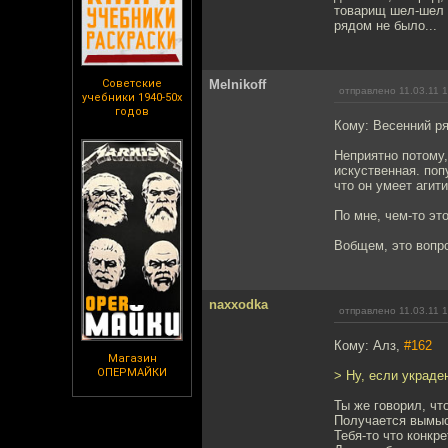
товарищ шел-шел п
рядом не было...
Советские
Melnikoff
отправлено 11.03.11 1
учебники 1940-50х
годов
Кому: Весенний р
Неприятно потому,
искуственная. поп
что он умеет агити
По мне, чем-то эт
Вобщем, это вопро
naxxodka
отправлено 11.03.11 
Кому: Алз,
#162
Магазин
ОПЕРМАЙКИ
> Ну, если украден
Ты же говорил, чт
Получается вымы
Тебя-то что конкр