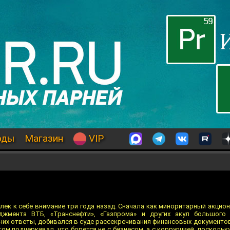
оды
Магазин
VIP
ек к себе внимание три года назад. Сначала как миноритарный акцио
джмента ВТБ, «Транснефти», «Газпрома» и других акул большого 
них ответы, добивался в суде рассекречивания финансовых документов
том подчеркивал, что борется не с бизнесом, а с коррупцией, поскольк