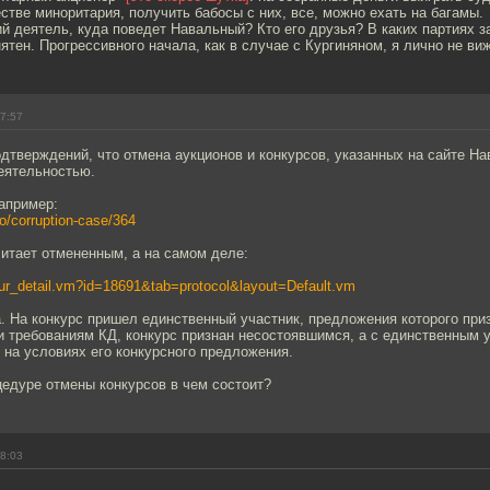
стве миноритария, получить бабосы с них, все, можно ехать на багамы.
ий деятель, куда поведет Навальный? Кто его друзья? В каких партиях з
ятен. Прогрессивного начала, как в случае с Кургиняном, я лично не виж
17:57
одтверждений, что отмена аукционов и конкурсов, указанных на сайте На
деятельностью.
например:
fo/corruption-case/364
читает отмененным, а на самом деле:
/pur_detail.vm?id=18691&tab=protocol&layout=Default.vm
. На конкурс пришел единственный участник, предложения которого при
 требованиям КД, конкурс признан несостоявшимся, а с единственным 
 на условиях его конкурсного предложения.
цедуре отмены конкурсов в чем состоит?
18:03