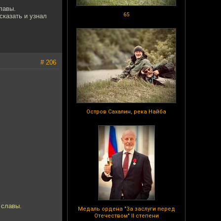
славы.
65
сказать и узнал
# 206
Остров Сахалин, река Найба
 славы.
Медаль ордена "За заслуги перед
Отечеством" II степени