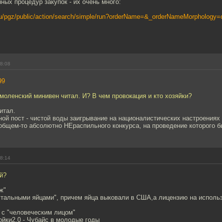
ых процедур закупок - их очень много:
.ru/pgz/public/action/search/simple/run?orderName=&_orderNameMorphology=
18:08
99
смоленский минивен читал. И? В чем провокация и кто хозяйки?
итал.
ной пост - чистой воды заигрывание на националистических настроениях
общем-то абсолютно НЕраспильного конкурса, на проведение которого б
18:14
й?
ж"
 стальными яйцами", причем яйца выковали в США,а лицензию на исполь
 с "человеческим лицом"
ойки2.0 - Чубайс в молодые годы