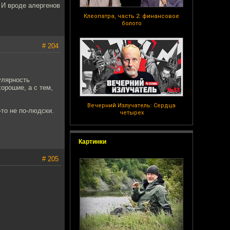
 И вроде алергенов
Клеопатра, часть 2: финансовое
болото
# 204
улярность
хорошие, а с тем,
Вечерний Излучатель: Сердца
-то не по-людски.
четырех
Картинки
# 205