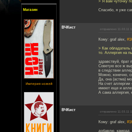
> Я вам чуточку п
Магазин
Спасибо, я уже са
ВЧКист
отправлено 11.03.11 
Кому: graf alex,
#1
> Как обладатель 
то. Аллергия на п
здравствуй, брат 
Советую все ж выу
в следствии аллер
Можно, конечно, ск
Да, она (астма) мо
На счет аллергии 
Империя ножей
имеют еще и аллер
А сама аллергия, 
ВЧКист
отправлено 11.03.11 
Кому: graf alex,
#1
добавлю, камрад,