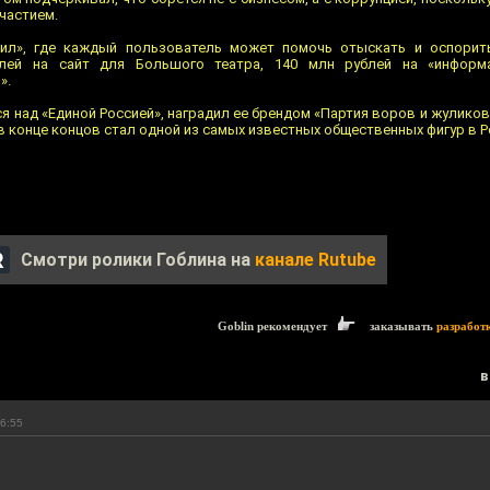
частием.
Пил», где каждый пользователь может помочь отыскать и оспорит
лей на сайт для Большого театра, 140 млн рублей на «информ
».
я над «Единой Россией», наградил ее брендом «Партия воров и жуликов
 конце концов стал одной из самых известных общественных фигур в Р
Смотри ролики Гоблина на
канале Rutube
Goblin рекомендует
заказывать
разработ
в
16:55