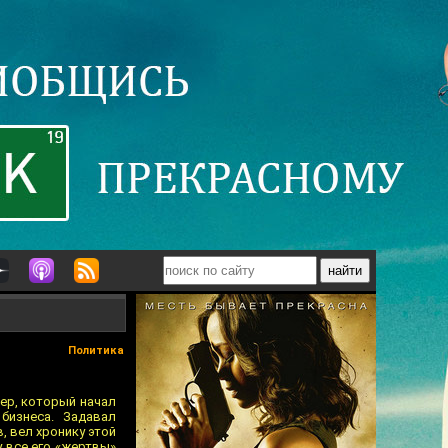
Политика
нер, который начал
бизнеса. Задавал
, вел хронику этой
у все его «жертвы»