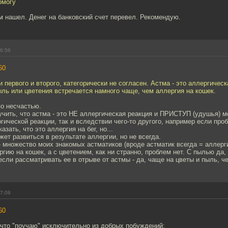
омогу
м нашел. Денег на банковский счет перевел. Рекомендую.
16:56
60
и первого и второго, категорически не согласен. Астма - это аллергическ
ыль или цветения встречается намного чаще, чем аллергия на кошек.
по несчастью.
чить, что астма - это НЕ аллергическая реакция и ПРИСТУП (удушья) м
гической реакции, так и вследствии чего-то другого, например если пр
азать, что это аллергия на бег, но...
жет развиться в результате аллергии, но не всегда.
- множество моих знакомых астматиков (вроде астматик всегда = аллерги
гию на кошек, а с цветением, как ни странно, проблем нет. С пылью да,
если рассматривать ее в отрыве от астмы - да, чаще на цветы и пыль, ч
17:08
60
 что "поучаю" исключительно из добрых побуждений: