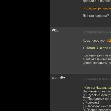
Дополню. Отмененн
http://zakupki.gov
Это кто заборол?
VOL
отправлено 11.03.11 
Кому: googayo,
#1
> Читал. Я и про 
про минивэн - не ч
а вот указанный м
использованием в
altimalty
отправлено 11.03.11 
>Кто ты Навальны
Варианты ответов:
(1)"Русский Асанд
(2)"Правдоруб со
в Кремле:)
(3)Несогласный2.0
(4)Прораб перестр