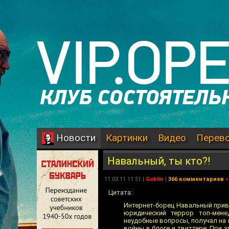
Картинки
Видео
Перев
Новости
Навальный, ты кто?!
11.03.11 11:51 |
Goblin
|
366 комментариев
»
Цитата:
Интернет-борец Навальный привл
юридический террор топ-мене
неудобные вопросы, получал на 
войны в блоге и твиттере. При э