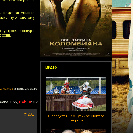
ь подозрительные
ационную систему
», устроил конкурс
оссии.
Видео
ку сайтов
в megagroup.ru
сего: 366,
Goblin
: 37
# 201
О предстоящем Турнире Святого
Георгия