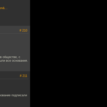
on&...
# 210
 в обществе, с
ыли все основания.
# 211
зование подписали