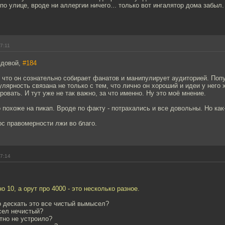
о улице, вроде ни аллергии ничего... только вот ингалятор дома забыл.
7:11
ядовой,
#184
 что он сознательно собирает фанатов и манипулирует аудиторией. Поп
улярность связана не только с тем, что лично он хороший и идеи у него 
ровать. И тут уже не так важно, за что именно. Ну это моё мнение.
о похоже на пикап. Вроде по факту - потрахались и все довольны. Но как
с правомерности лжи во благо.
17:14
о 10, а орут про 4000 - это несколько разное.
о дескать это все чистый вымысел?
сел нечистый?
етно не устроило?