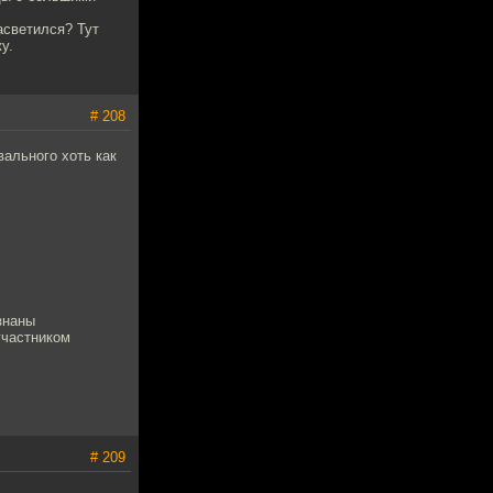
асветился? Тут
у.
# 208
вального хоть как
знаны
участником
# 209