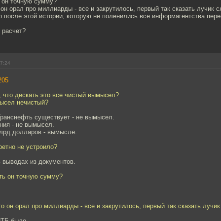
 он точную сумму?
о он орал про миллиарды - все и закрутилось, первый так сказать лучик 
о после этой истории, которую не поленились все информагентства пере
 расчет?
17:24
205
, что дескать это все чистый вымысел?
ысел нечистый?
Транснефть существует - не вымысел.
ния - не вымысел.
млрд долларов - вымысле.
кретно не устроило?
 выводах из документов.
ть он точную сумму?
что он орал про миллиарды - все и закрутилось, первый так сказать лучик
ВТБ было.