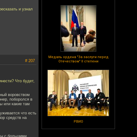
ресказать и узнал
Медаль ордена "За заслуги перед
# 207
Отечеством" II степени
нести? Что будет,
ьный воровством
онер, поборолся в
ы или какие там
уживается что есть
бор средств на
РВИО
уды с большими