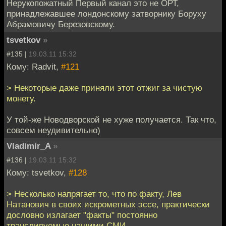
Нерукопожатный Первый канал это не ОРТ,
принадлежавшее лондонскому затворнику Боруху
Абрамовичу Березовскому.
tsvetkov
»
#135 |
19.03.11 15:32
Кому: Radvit,
#121
> Некоторые даже приняли этот отжиг за чистую
монету.
У той-же Новодворской не хуже получается. Так что,
совсем неудивительно)
Vladimir_A
»
#136 |
19.03.11 15:32
Кому: tsvetkov,
#128
> Несколько напрягает то, что по факту, Лев
Натанович в своих искрометных эссе, практически
дословно излагает "факты" постоянно
транслируемые нашими СМИ.