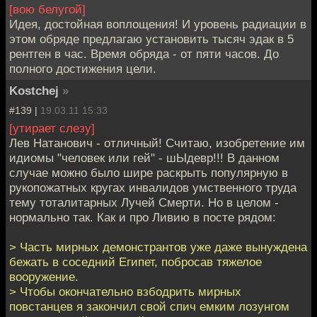
[вою белугой]
Идея, достойная воплощения! И уровень радиации в
этом обряде предлагаю установить тысяч эдак в 5
рентген в час. Время обряда - от пяти часов. До
полного достижения цели.
Kostchej
»
#139 |
19.03.11 15:33
[утирает слезу]
Лев Натанович - отличный! Считаю, изобретение им
идиомы "человек или гей" - шЫдевр!!! В данном
случае можно было шире раскрыть популярную в
рукопожатных кругах инвалидов умственного труда
тему тоталитарных Лучей Смерти. Но в целом -
нормально так. Как и про Ливию в посте рядом:
> Часть мирных демонстрантов уже даже вынуждена
бежать в соседний Египет, побросав тяжелое
вооружение.
> Чтобы окончательно взбодрить мирных
повстанцев я закончил свой спич емким лозунгом