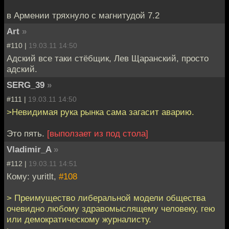
в Армении тряхнуло с магнитудой 7.2
Art
»
#110 |
19.03.11 14:50
Адский все таки стёбщик, Лев Щаранский, просто
адский.
SERG_39
»
#111 |
19.03.11 14:50
>Невидимая рука рынка сама загасит аварию.
Это пять.
[выползает из под стола]
Vladimir_A
»
#112 |
19.03.11 14:51
Кому: yuritlt,
#108
> Преимущество либеральной модели общества
очевидно любому здравомыслящему человеку, гею
или демократическому журналисту.