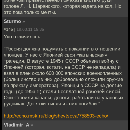
голове Л. Н. Щаранского, которая надета на кол. Но
это пока только мечты.
Sturmo
»
#145 |
19.03.11 15:35
Ухо отличилось:
"Россия должна подумать о покаянии в отношении
японцев. У нас с Японией своя «катыньская»
трагедия. В августе 1945 г СССР объявил войну с
Японией (которая, кстати, на СССР не нападала) и
взял в плен около 600 000 японских военнопленных
(большинство из них добровольно сложили оружие
по приказу императора). Японцы в СССР на долгие
годы (до 1956 г!) стали бесплатной рабочей силой.
Они строили каналы, дороги, работали на урановых
рудниках. Десятки тысяч из них погибли."
http://echo.msk.ru/blog/shevtsova/758503-echo/
Vladimir_A
»