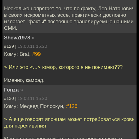
Несколько напрягает то, что по факту, Лев Натанович
в своих искрометных эссе, практически дословно
излагает "факты" постоянно транслируемые нашими
СМИ.
Sheva1978
»
#129 |
19.03.11 15:20
Кому: Brat,
#99
> Или это <...> юмор, которого я не понимаю???
Именно, камрад.
Гонzа
»
#130 |
19.03.11 15:20
Кому: Медвед Полоскун,
#126
> А еще говорят японцам может потребоваться кровь
для переливания
Мне на днях звонили со станции переливания и