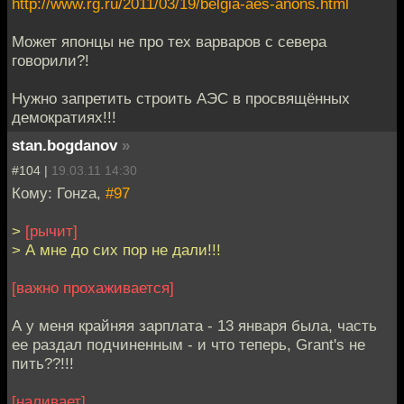
http://www.rg.ru/2011/03/19/belgia-aes-anons.html
Может японцы не про тех варваров с севера
говорили?!
Нужно запретить строить АЭС в просвящённых
демократиях!!!
stan.bogdanov
»
#104 |
19.03.11 14:30
Кому: Гонzа,
#97
>
[рычит]
> А мне до сих пор не дали!!!
[важно прохаживается]
А у меня крайняя зарплата - 13 января была, часть
ее раздал подчиненным - и что теперь, Grant's не
пить??!!!
[наливает]