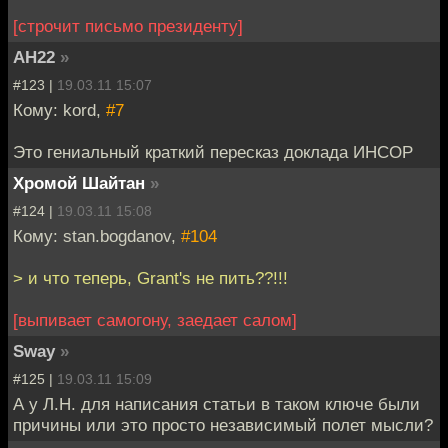
[строчит письмо президенту]
АН22
»
#123 |
19.03.11 15:07
Кому: kord,
#7
Это гениальный краткий пересказ доклада ИНСОР
Хромой Шайтан
»
#124 |
19.03.11 15:08
Кому: stan.bogdanov,
#104
> и что теперь, Grant's не пить??!!!
[выпивает самогону, заедает салом]
Sway
»
#125 |
19.03.11 15:09
А у Л.Н. для написания статьи в таком ключе были
причины или это просто независимый полет мысли?