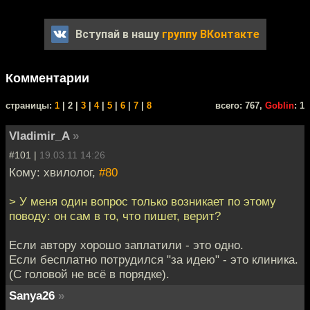
Вступай в нашу
группу ВКонтакте
Комментарии
cтраницы:
1
| 2 |
3
|
4
|
5
|
6
|
7
|
8
всего: 767,
Goblin
: 1
Vladimir_A
»
#101 |
19.03.11 14:26
Кому: хвилолог,
#80
> У меня один вопрос только возникает по этому
поводу: он сам в то, что пишет, верит?
Если автору хорошо заплатили - это одно.
Если бесплатно потрудился "за идею" - это клиника.
(С головой не всё в порядке).
Sanya26
»