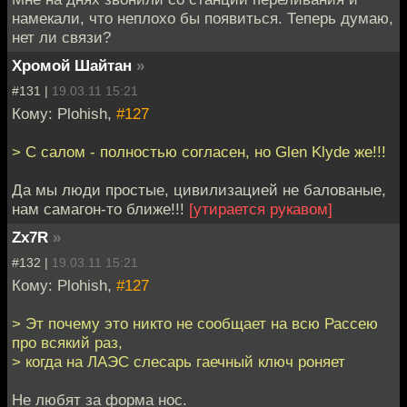
намекали, что неплохо бы появиться. Теперь думаю,
нет ли связи?
Хромой Шайтан
»
#131 |
19.03.11 15:21
Кому: Plohish,
#127
> С салом - полностью согласен, но Glen Klyde же!!!
Да мы люди простые, цивилизацией не балованые,
нам самагон-то ближе!!!
[утирается рукавом]
Zx7R
»
#132 |
19.03.11 15:21
Кому: Plohish,
#127
> Эт почему это никто не сообщает на всю Рассею
про всякий раз,
> когда на ЛАЭС слесарь гаечный ключ роняет
Не любят за форма нос.