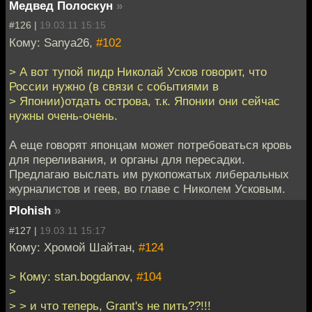
Медвед Полоскун
»
#126 |
19.03.11 15:15
Кому: Sanya26,
#102
> А вот тупой пидр Николай Усков говорит, что
России нужно (в связи с событиями в
> Японии)отдать острова, т.к. Японии они сейчас
нужны очень-очень.
А еще говорят японцам может потребоваться кровь
для переливания, и органы для пересадки.
Предлагаю выслать им рукопожатых либеральных
журналистов и геев, во главе с Николем Усковым.
Plohish
»
#127 |
19.03.11 15:17
Кому: Хромой Шайтан,
#124
> Кому: stan.bogdanov,
#104
>
> > и что теперь, Grant's не пить??!!!