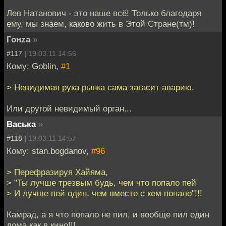
Лев Натанович - это наше всё! Только благодаря
ему, мы знаем, каково жить в Этой Стране(тм)!
Гонzа
»
#117 |
19.03.11 14:56
Кому: Goblin,
#1
> Невидимая рука рынка сама загасит аварию.
Или другой невидимый орган...
Васька
»
#118 |
19.03.11 14:57
Кому: stan.bogdanov,
#96
> Перефразируя Хайяма,
> "Ты лучше трезвым будь, чем что попало пей
> И лучше пей один, чем вместе с кем попало"!!!
Камрад, а я что попало не пил, и вообще пил один
дома как в кино!!!