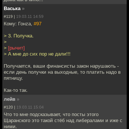
Васька
»
#119 |
19.03.11 14:59
Кому: Гонzа,
#97
> 3. Получка.
>
>
[рычит]
> А мне до сих пор не дали!!!
Получается, ваши финансисты закон нарушають -
если день получки на выходные, то платить надо в
пятницу.
Как-то так.
лейв
»
#120 |
19.03.11 15:04
Что то мне подсказывает, что посты этого
Щаранского это такой стёб над либералами и иже с
ними.