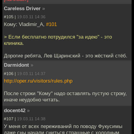
Careless Driver
»
#105 |
19.03.11 14:36
Кому: Vladimir_A,
#101
> Если бесплатно потрудился "за идею" - это
клиника.
Дорогие ребята, Лев Щаринский - это жёсткий стёб.
Darmidont
»
#106 |
19.03.11 14:37
http://oper.ru/visitors/rules.php
После строки "Кому" надо оставлять пустую строку,
иначе неудобно читать.
docent42
»
#107 |
19.03.11 14:38
У меня от всех переживаний по поводу Фукусимы
даже сны начали сниться страшные с холодным