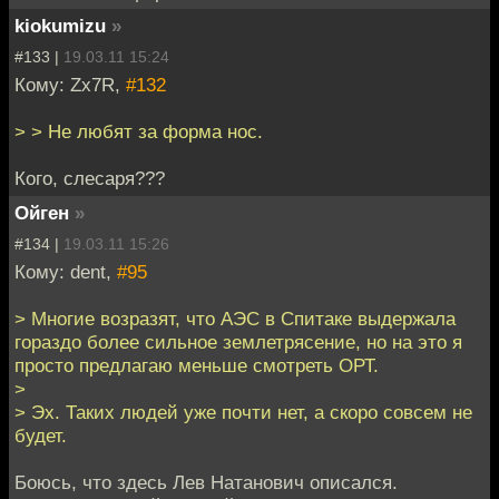
kiokumizu
»
#133 |
19.03.11 15:24
Кому: Zx7R,
#132
> > Не любят за форма нос.
Кого, слесаря???
Ойген
»
#134 |
19.03.11 15:26
Кому: dent,
#95
> Многие возразят, что АЭС в Спитаке выдержала
гораздо более сильное землетрясение, но на это я
просто предлагаю меньше смотреть ОРТ.
>
> Эх. Таких людей уже почти нет, а скоро совсем не
будет.
Боюсь, что здесь Лев Натанович описался.