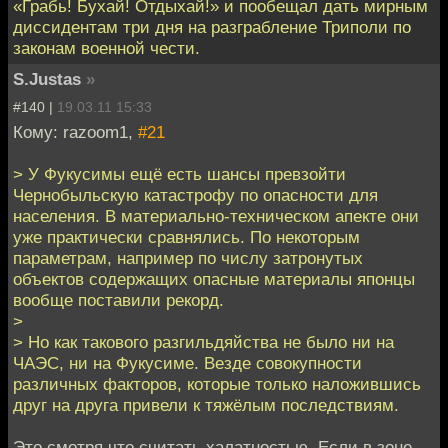
«Грабь! Бухай! Отдыхай!» и пообещал дать мирным
диссидентам три дня на разграбление Триполи по
законам военной чести.
S.Justas
»
#140 |
19.03.11 15:33
Кому: razoom1,
#21
> У Фукусимы ещё есть шансы превзойти
Чернобыльскую катастрофу по опасности для
населения. В материально-техническом апекте они
уже практически сравнялись. По некоторым
параметрам, например по числу затронутых
объектов содержащих опасные материалы японцы
вообще поставили рекорд.
>
> Но как такового разгильдяйства не было ни на
ЧАЭС, ни на Фукусиме. Везде совокупности
различных факторов, которые только наложившись
друг на друга привели к тяжёлым последствиям.
Это смотря что считать халатностью. Если в зоне