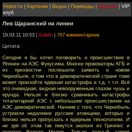
Новости
|
Картинки
|
Видео
|
Переводы
|
Магазин
|
VIP
клуб
Лев Щаранский на линии
19.03.11 10:53
|
Goblin
|
767 комментариев
Цитата:
Сегодня я бы хотел поговорить о происшествие в
Японии на АЭС Фукусима. Многие провокаторы КГБ и
их прихвостни поспешили заявить о новом
Чернобыле, о том что в демократической стране тоже
может произойти ядерная катастрофа и т.д. т т.п. Всё
это очевидная, видная невооруженным глазом чушь и
ерунда. Нельзя и близко сравнивать катастрофы
тоталитарной АЭС с небольшим происшествием на
АЭС демократической. Начнем с того, что Чернобыль
устроили недалекие русские атомщики, которых и
близко нельзя пропускать к ядерным технологиям. И
не зря об этом так пекутся экологи из Гринпис и
политик Володя Милов. Только полный запрет