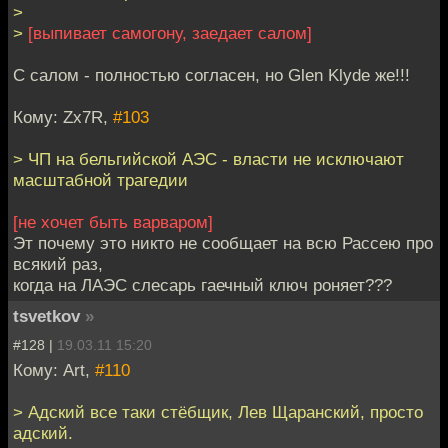
>
>
[выпивает самогону, заедает салом]
С салом - полностью согласен, но Glen Klyde же!!!
Кому: Zx7R,
#103
> ЧП на бельгийской АЭС - власти не исключают
масштабной трагедии
[не хочет быть варваром]
Эт почему это никто не сообщает на всю Рассею про
всякий раз,
когда на ЛАЭС слесарь гаечный ключ роняет???
tsvetkov
»
#128 |
19.03.11 15:20
Кому: Art,
#110
> Адский все таки стёбщик, Лев Щаранский, просто
адский.