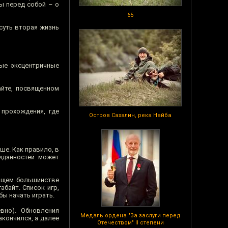
 бы перед собой – о
65
суть вторая жизнь
рые эксцентричные
айте, посвященном
 прохождения, где
Остров Сахалин, река Найба
ьше. Как правило, в
иданностей может
яющем большинстве
абайт. Список игр,
ы начать играть.
вно). Обновления
Медаль ордена "За заслуги перед
акончился, а далее
Отечеством" II степени