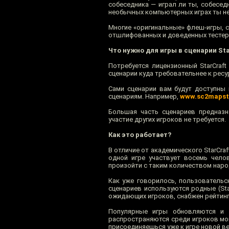
собеседника — играл ли ты, собеседник
необычных компьютерных играх ты не
Многие «оригинальные» флеш-игры, 
отшлифованных и доведенных тестера
Что нужно для игры в сценарии Star
Потребуется лицензионный StarCraft
сценарии куда требовательнее к ресу
Сами сценарии вам будут доступны 
сценариям. Например,
www.sc2mapst
Большая часть сценариев предназн
участие других игроков не требуется.
Как это работает?
В отличие от академического StarCraf
одной игре участвует восемь чело
произойти с таким количеством наро
Как уже говорилось, пользовательс
сценариев используются родные (Star
ожидающих игроков, снабжен рейтинго
Популярные игры обновляются и 
распространяются среди игроков мом
присоединяешься уже к игре новой ве