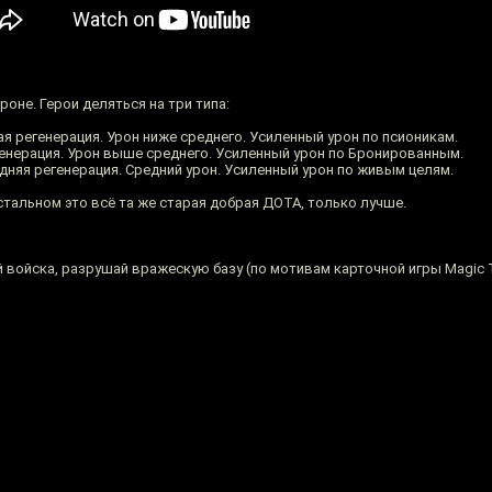
оне. Герои деляться на три типа:
ая регенерация. Урон ниже среднего. Усиленный урон по псионикам.
егенерация. Урон выше среднего. Усиленный урон по Бронированным.
дняя регенерация. Средний урон. Усиленный урон по живым целям.
стальном это всё та же старая добрая ДОТА, только лучше.
войска, разрушай вражескую базу (по мотивам карточной игры Magic Th