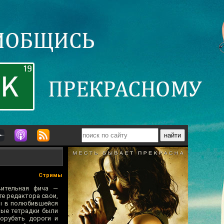
Стримы
вительная фича —
те редактора свои,
ры в полюбившейся
ные тетрадки были
орубать дороги и