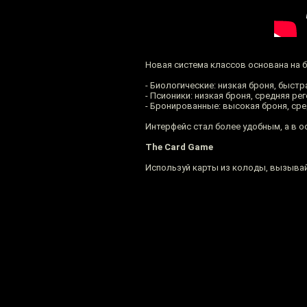
Новая система классов основана на бр
- Биологические: низкая броня, быстр
- Псионики: низкая броня, средняя р
- Бронированные: высокая броня, сре
Интерфейс стал более удобным, а в о
The Card Game
Используй карты из колоды, вызывай 