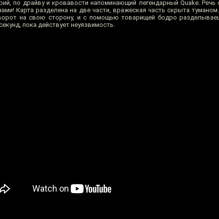
рий, по драйву и кровавости напоминающий легендарный Quake. Речь о
ами! Карта разделена на две части, вражеская часть скрыта туманом.
ворот на свою сторону, и с помощью товарищей бодро разделываеш
секунд, пока действует неуязвимость.