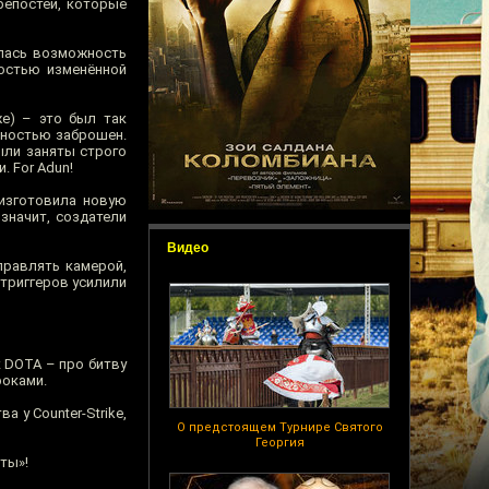
репостей, которые
илась возможность
остью изменённой
е) – это был так
лностью заброшен.
ыли заняты строго
. For Adun!
 изготовила новую
 значит, создатели
Видео
правлять камерой,
 триггеров усилили
к DOTA – про битву
роками.
 у Counter-Strike,
О предстоящем Турнире Святого
Георгия
ты»!