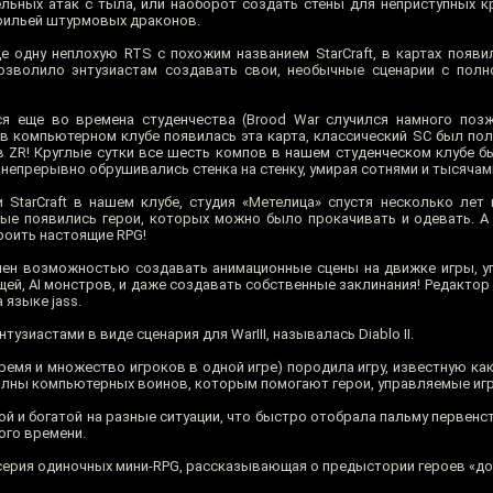
льных атак с тыла, или наоборот создать стены для неприступных к
дрильей штурмовых драконов.
е одну неплохую RTS с похожим названием StarCraft, в картах появ
озволило энтузиастам создавать свои, необычные сценарии с полн
я еще во времена студенчества (Brood War случился намного позж
 в компьютерном клубе появилась эта карта, классический SC был по
в ZR! Круглые сутки все шесть компов в нашем студенческом клубе б
непрерывно обрушивались стенка на стенку, умирая сотнями и тысячами
и StarCraft в нашем клубе, студия «Метелица» спустя несколько лет
ервые появились герои, которых можно было прокачивать и одевать. А
роить настоящие RPG!
ен возможностью создавать анимационные сцены на движке игры, у
ей, AI монстров, и даже создавать собственные заклинания! Редактор
языке jass.
узиастами в виде сценария для WarIII, называлась Diablo II.
ремя и множество игроков в одной игре) породила игру, известную ка
олны компьютерных воинов, которым помогают герои, управляемые иг
 и богатой на разные ситуации, что быстро отобрала пальму первенства
ого времени.
я серия одиночных мини-RPG, рассказывающая о предыстории героев «до