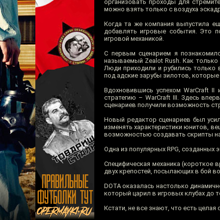
организовать проходы для стремите
можно взять только с воздуха эска
Когда та же компания выпустила ещ
добавлять игровые события. Это п
игровой механикой.
С первым сценарием я познакомилс
называемый Zealot Rush. Как только
Люди приходили и рубились только 
под адские зарубы зилотов, которые 
Вдохновившись успехом WarCraft II 
стратегию – WarCraft III. Здесь вп
сценариев получили возможность ст
Новый редактор сценариев был усил
изменять характеристики юнитов, вещ
возможностью создавать скрипты на 
Одна из популярных RPG, созданных энт
Специфическая механика (короткое в
двух крепостей, посылающих в бой в
DOTA оказалась настолько динамичной
который царил в игровых клубах до т
Кстати, не все знают, что есть цела