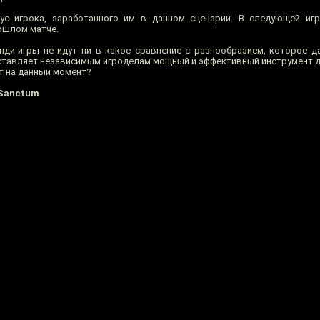
атус игрока, заработанного им в данном сценарии. В следующей иг
рошлом матче.
нди-игры не идут ни в какое сравнение с разнообразием, которое д
едоставляет независимым игроделам мощный и эффективный инструмент 
т на данный момент?
 Sanctum