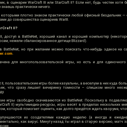
, в сценарии WarCraft III или StarCraft II? Если нет, будь честен хотя
 знаешь практически ничего.
с которыми плотно знаком практически любой офисный бездельник — 
ми до совершенства сценариев WarIII.
Craft II?
 II, доступ в BattleNet, хороший канал и хороший компьютер (некото
рсам, нежели сбалансированное детище Blizzard).
в BattleNet, но при желании можно поискать что-нибудь эдакое на с
er.com
.
ачена для многопользовательской игры, но есть и для одиночного
t II, пользовательские игры более казуальны, а веселухи в них куда бол
век, что сразу лишает вечеринку томности – слишком много неож
ду.
кие игры свободно скачиваеются из BattleNet. Поскольку в подавл
Craft II) мультимедиа-ресурсы, игры весят в пределах нескольких мег
м, который помогает оценить, как долго придётся ждать кворума, чтоб
улучшаются их создателями каждую неделю (а иногда и ежедне
ентально, как вирус. Минуту назад ты играл в старую версию, матч з
рсии.