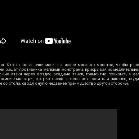
гра. Кто-то копит очки маны на вызов мощного монстра, чтобы раз
атей рашат противника мелкими монстрами, прикрывая их медлительны
апные атаки через воздух; осадные танки, грамонтно прикрытые м
ромные монстры, котрых очень тяжело остановить; и наконец, (куда
ё со стола, сводя к нулю недавнее преимущество другой стороны.