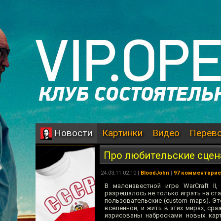
Картинки
Видео
Перев
Новости
Про любительские сценар
24.03.11 02:10 |
BloodJohn
|
97 комментари
В малоизвестной игре WarCraft II
разрешалось не только играть на ст
пользовательские (custom maps). Э
вселенной, и жить в этих мирах, ср
изрисованы набросками новых карт