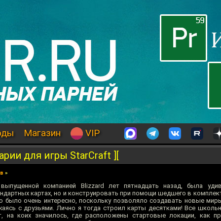
оды
Магазин
VIP
ии для игры StarCraft ][
ев
»
, выпущенной компанией Blizzard лет пятнадцать назад, была уди
андартных картах, но и конструировать при помощи шедшего в комплек
то было очень интересно, поскольку позволяло создавать новые ми
ажаясь с друзьями. Лично я тогда строил карты десятками! Все школь
, на коих значилось, где расположены стартовые локации, как пр