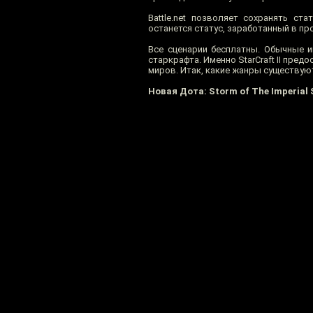
Battle.net позволяет сохранять ст
останется статус, заработанный в п
Все сценарии бесплатны. Обычные и
старкрафта. Именно StarCraft II пр
миров. Итак, какие жанры существую
Новая Дота: Storm of The Imperial