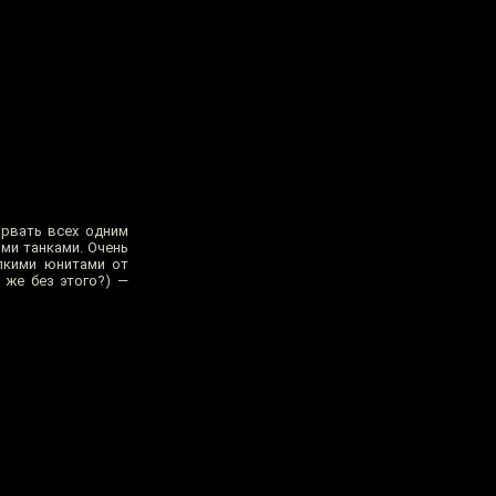
орвать всех одним
ми танками. Очень
елкими юнитами от
 же без этого?) —