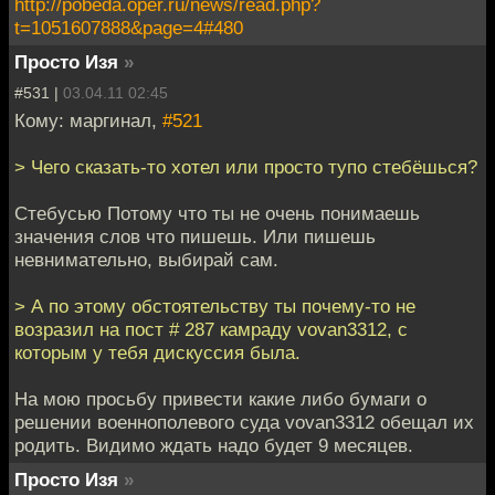
http://pobeda.oper.ru/news/read.php?
t=1051607888&page=4#480
Просто Изя
»
#531 |
03.04.11 02:45
Кому: маргинал,
#521
> Чего сказать-то хотел или просто тупо стебёшься?
Стебусью Потому что ты не очень понимаешь
значения слов что пишешь. Или пишешь
невнимательно, выбирай сам.
> А по этому обстоятельству ты почему-то не
возразил на пост # 287 камраду vovan3312, с
которым у тебя дискуссия была.
На мою просьбу привести какие либо бумаги о
решении военнополевого суда vovan3312 обещал их
родить. Видимо ждать надо будет 9 месяцев.
Просто Изя
»