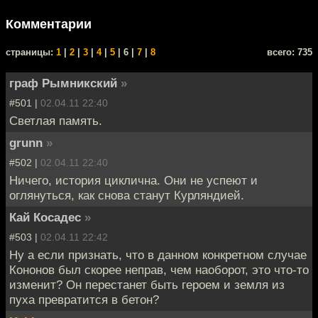
Комментарии
cтраницы:
1
|
2
|
3
|
4
|
5
| 6 |
7
|
8
всего: 735
граф Рымникский
»
#501 |
02.04.11 22:40
Светлая память.
grunn
»
#502 |
02.04.11 22:40
Ничего, история циклична. Они не успеют и
оглянуться, как снова станут Курляндией.
Кай Косадес
»
#503 |
02.04.11 22:42
Ну а если признать, что в данном конкретном случае
Кононов был скорее неправ, чем наоборот, это что-то
изменит? Он перестанет быть героем и земля из
пуха превратится в бетон?