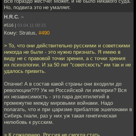
Все гораздо жестче! Может, и не было никакого суда.
Но, подвига это не умаляет.
H.R.C.
»
#516 |
03.04.11 00:21
Кому: Stratus,
#490
> То, что они действительно русскими и советскими
никогда не были - это нужно признать. Я имею в
виду не с правовой точки зрения, а с точки зрения
их психологии. И за 50 лет "советскость" им так и не
удалось привить.
Опачки! А в состав какой страны они входили до
революции??? Уж не Российской ли империи? Вся
их независимость - это пара десятилетий в
промежутке между мировыми войнами. Надо
полагать, что и при царизме прибалтов эшелонами в
Сибирь гнали, раз у них уж такая генетическая
нелюбовь к русским.
> К сожалению, Россия не смогла стать