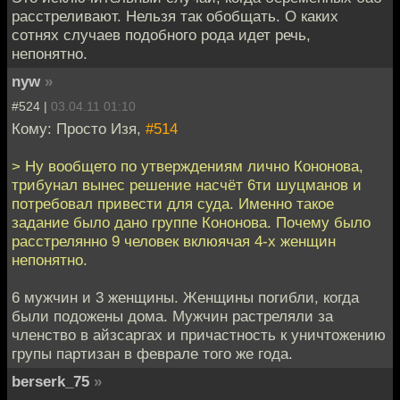
расстреливают. Нельзя так обобщать. О каких
сотнях случаев подобного рода идет речь,
непонятно.
nyw
»
#524 |
03.04.11 01:10
Кому: Просто Изя,
#514
> Ну вообщето по утверждениям лично Кононова,
трибунал вынес решение насчёт 6ти шуцманов и
потребовал привести для суда. Именно такое
задание было дано группе Кононова. Почему было
расстрелянно 9 человек вклюячая 4-х женщин
непонятно.
6 мужчин и 3 женщины. Женщины погибли, когда
были подожены дома. Мужчин растреляли за
членство в айзсаргах и причастность к уничтожению
групы партизан в феврале того же года.
berserk_75
»