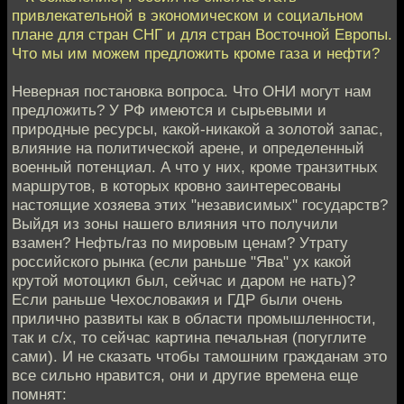
привлекательной в экономическом и социальном
плане для стран СНГ и для стран Восточной Европы.
Что мы им можем предложить кроме газа и нефти?
Неверная постановка вопроса. Что ОНИ могут нам
предложить? У РФ имеются и сырьевыми и
природные ресурсы, какой-никакой а золотой запас,
влияние на политической арене, и определенный
военный потенциал. А что у них, кроме транзитных
маршрутов, в которых кровно заинтересованы
настоящие хозяева этих "независимых" государств?
Выйдя из зоны нашего влияния что получили
взамен? Нефть/газ по мировым ценам? Утрату
российского рынка (если раньше "Ява" ух какой
крутой мотоцикл был, сейчас и даром не нать)?
Если раньше Чехословакия и ГДР были очень
прилично развиты как в области промышленности,
так и с/х, то сейчас картина печальная (погуглите
сами). И не сказать чтобы тамошним гражданам это
все сильно нравится, они и другие времена еще
помнят: