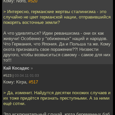
Кому: Nord,
#520
> Интересно, германские жертвы сталинизма - это
случайно не цвет германской нации, отправившийся
покорять восточные земли?
А что удивляться? Идеи реваншизма - они ох как
живучи! Особенно у "обиженных" наций и народов.
Что Германия, что Япония. Да и Польша та же. Кому
охота признавать свое поражение??! Низвести
другого, чтобы возвыситься самому - самое для них
то!!!
Кай Косадес
»
#523 |
03.04.11 01:03
Кому: Kirpa,
#517
> Да, изменит. Найдутся десятки похожих случаев и
их тоже придётся признать преступными. А за ними
ещё сотни.
Это исключительный случай, когда беременных баб