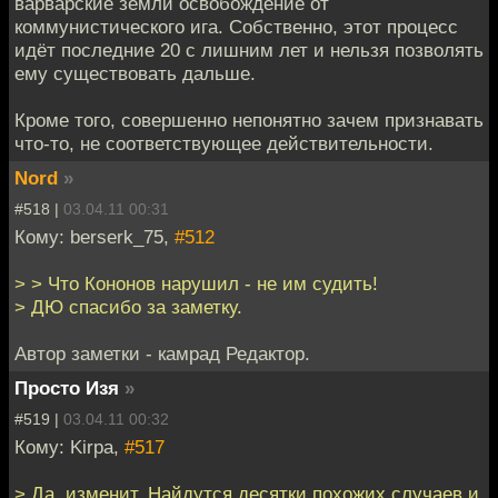
варварские земли освобождение от
коммунистического ига. Собственно, этот процесс
идёт последние 20 с лишним лет и нельзя позволять
ему существовать дальше.
Кроме того, совершенно непонятно зачем признавать
что-то, не соответствующее действительности.
Nord
»
#518 |
03.04.11 00:31
Кому: berserk_75,
#512
> > Что Кононов нарушил - не им судить!
> ДЮ спасибо за заметку.
Автор заметки - камрад Редактор.
Просто Изя
»
#519 |
03.04.11 00:32
Кому: Kirpa,
#517
> Да, изменит. Найдутся десятки похожих случаев и