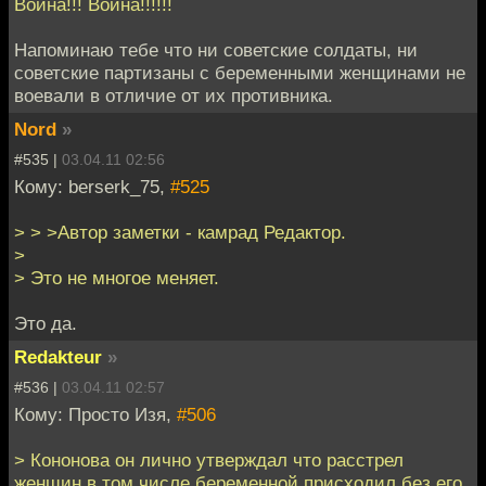
Война!!! Война!!!!!!
Напоминаю тебе что ни советские солдаты, ни
советские партизаны с беременными женщинами не
воевали в отличие от их противника.
Nord
»
#535 |
03.04.11 02:56
Кому: berserk_75,
#525
> > >Автор заметки - камрад Редактор.
>
> Это не многое меняет.
Это да.
Redakteur
»
#536 |
03.04.11 02:57
Кому: Просто Изя,
#506
> Кононова он лично утверждал что расстрел
женщин в том числе беременной присходил без его