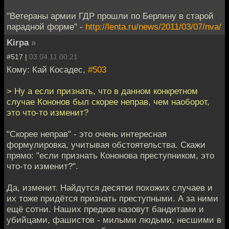
"Ветераны армии ГДР прошли по Берлину в старой
парадной форме" -
http://lenta.ru/news/2011/03/07/nva/
Kirpa
»
#517 |
03.04.11 00:21
Кому: Кай Косадес,
#503
> Ну а если признать, что в данном конкретном
случае Кононов был скорее неправ, чем наоборот,
это что-то изменит?
"Скорее неправ" - это очень интересная
формулировка, учитывая обстоятельства. Скажи
прямо: "если признать Кононова преступником, это
что-то изменит?".
Да, изменит. Найдутся десятки похожих случаев и
их тоже придётся признать преступными. А за ними
ещё сотни. Наших предков назовут бандитами и
убийцами, фашистов - милыми людьми, несшими в