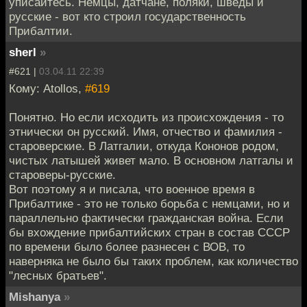
уписайтесь. Немцы, датчане, поляки, шведы и
русские - вот кто строил государственность
Прибалтии.
sherl
»
#621 |
03.04.11 22:39
Кому: Atollos,
#619
Понятно. Но если исходить из происхождения - то
этнически он русский. Имя, отчество и фамилия -
староверские. В Латгалии, откуда Кононов родом,
чистых латышей живет мало. В основном латгалы и
староверы-русские.
Вот поэтому я и писала, что военное время в
Прибалтике - это не только борьба с немцами, но и
параллельно фактически гражданская война. Если
бы вхождение прибалтийских стран в состав СССР
по времени было более разнесен с ВОВ, то
наверняка не было бы таких проблем, как количество
"лесных братьев".
Mishanya
»