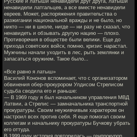
Русские и латыши ненавидели друг друга, латыши
ненавидели латгальцев, а все вместе ненавидели
евреев. Может, распоряжения правительства о
разжигании национальной вражды и не было, но
никто — ни в школе, нигде — ни разу не сказал, что
ненавидеть и обзывать другую нацию — плохо.
Противоречия в обществе были велики. Еще до
прихода советских войск, помню, кризис нарастал.
Мужчины начали уходить в лес, рыть землянки и
запасаться оружием. Такое было...
«Все равно я латыш»
Василий Кононов вспоминает, что с организатором
обвинения обер-прокурором Улдисом Стрелисом
судьба сводила его и раньше:
— В 1969 году я был начальником управления МВД
Латвии, а Стрелис — замначальника транспортной
прокуратуры. Своим неуживчивым характером он
настроил всех против себя. Я еще помогал своим
коллегам и начальнику прокуратуры Бучкову убрать
его оттуда.
В 1999 году история повторилась — генпрокурор