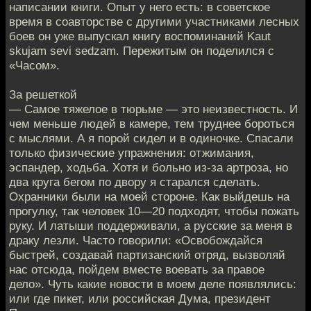
написании книги. Опыт у него есть: в советское
время в соавторстве с другими участниками лесных
боев он уже выпускал книгу воспоминаний Kaut
skujam sevi sedzam. Пережитым он поделился с
«Часом».
За решеткой
— Самое тяжелое в тюрьме — это неизвестность. И
чем меньше людей в камере, тем труднее бороться
с мыслями. А я порой сидел и в одиночке. Спасали
только физические упражнения: отжимания,
эспандер, ходьба. Хотя и больно из-за артроза, но
два круга бегом по двору я старался сделать.
Охранники были на моей стороне. Как выйдешь на
прогулку, так человек 10—20 подходят, чтобы пожать
руку. И латыши поддерживали, а русские за меня в
драку лезли. Часто говорили: «Освобождайся
быстрей, создавай партизанский отряд, вызволяй
нас отсюда, пойдем вместе воевать за правое
дело». Чуть какие новости в моем деле появлялись:
или где пикет, или российская Дума, президент