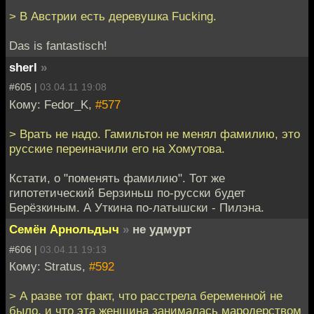
> В Австрии есть деревушка Fucking.
Das is fantastisch!
sherl
»
#605 |
03.04.11 19:08
Кому: Fedor_K,
#577
> Врать не надо. Гамильтон не менял фамилию, это
русские переиначили его на Хомутова.
Кстати, о "поменять фамилию". Тот же
гипотетический Берзиньш по-русски будет
Берёзкиным. А Уткина по-латышски - Пилэна.
Семён Арнольдыч
»
не удмурт
#606 |
03.04.11 19:13
Кому: Stratus,
#592
> А разве тот факт, что расстрела беременной не
было, и что эта женщина занималась мародерством