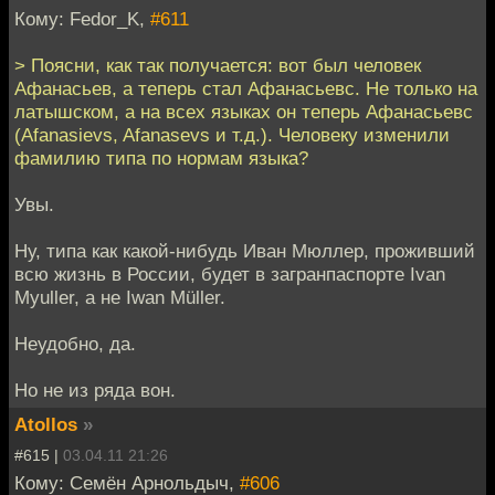
Кому: Fedor_K,
#611
> Поясни, как так получается: вот был человек
Афанасьев, а теперь стал Афанасьевс. Не только на
латышском, а на всех языках он теперь Афанасьевс
(Afanasievs, Afanasevs и т.д.). Человеку изменили
фамилию типа по нормам языка?
Увы.
Ну, типа как какой-нибудь Иван Мюллер, проживший
всю жизнь в России, будет в загранпаспорте Ivan
Myuller, а не Iwan Müller.
Неудобно, да.
Но не из ряда вон.
Atollos
»
#615 |
03.04.11 21:26
Кому: Семён Арнольдыч,
#606