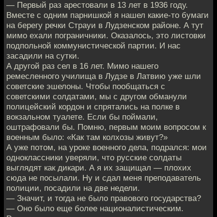
— Первый раз арестовали в 13 лет в 1936 году.
Вместе с одним парнишкой я нашел какие-то бумаги
на берегу речки Страуи в Лудзенском районе. А тут
мимо ехали пограничники. Оказалось, это листовки
подпольной коммунистической партии. И нас
засадили на сутки.
А другой раз сел в 16 лет. Мимо нашего
ремесленного училища в Лудзе в Латвию уже шли
советские эшелоны. Чтобы пообщаться с
советскими солдатами, мы с другом обманули
полицейский кордон и спрятались на полке в
вокзальном туалете. Если бы поймали,
оштрафовали бы. Помню, первым моим вопросом к
военным было: «Как там колхозы живут?»
А уже потом, на уроке военного дела, подрался: мои
одноклассники уверяли, что русские солдаты
выглядят как дикари. А я их защищал — плохих
сюда не посылали. Ну и сдал меня преподаватель
полиции, посадили на две недели.
— Значит, и тогда не было правового государства?
— Оно было еще более националистическим.