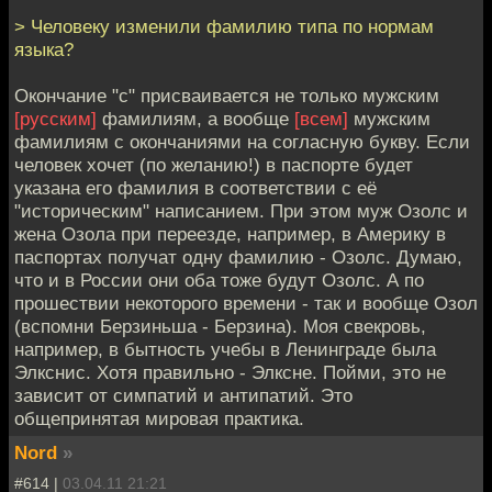
> Человеку изменили фамилию типа по нормам
языка?
Окончание "с" присваивается не только мужским
[русским]
фамилиям, а вообще
[всем]
мужским
фамилиям с окончаниями на согласную букву. Если
человек хочет (по желанию!) в паспорте будет
указана его фамилия в соответствии с её
"историческим" написанием. При этом муж Озолс и
жена Озола при переезде, например, в Америку в
паспортах получат одну фамилию - Озолс. Думаю,
что и в России они оба тоже будут Озолс. А по
прошествии некоторого времени - так и вообще Озол
(вспомни Берзиньша - Берзина). Моя свекровь,
например, в бытность учебы в Ленинграде была
Элкснис. Хотя правильно - Элксне. Пойми, это не
зависит от симпатий и антипатий. Это
общепринятая мировая практика.
Nord
»
#614 |
03.04.11 21:21