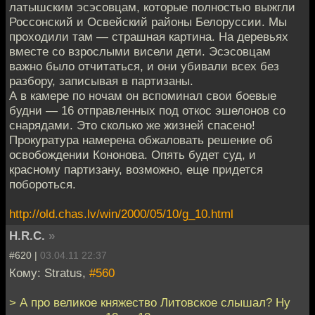
латышским эсэсовцам, которые полностью выжгли
Россонский и Освейский районы Белоруссии. Мы
проходили там — страшная картина. На деревьях
вместе со взрослыми висели дети. Эсэсовцам
важно было отчитаться, и они убивали всех без
разбору, записывая в партизаны.
А в камере по ночам он вспоминал свои боевые
будни — 16 отправленных под откос эшелонов со
снарядами. Это сколько же жизней спасено!
Прокуратура намерена обжаловать решение об
освобождении Кононова. Опять будет суд, и
красному партизану, возможно, еще придется
побороться.
http://old.chas.lv/win/2000/05/10/g_10.html
H.R.C.
»
#620 |
03.04.11 22:37
Кому: Stratus,
#560
> А про великое княжество Литовское слышал? Ну