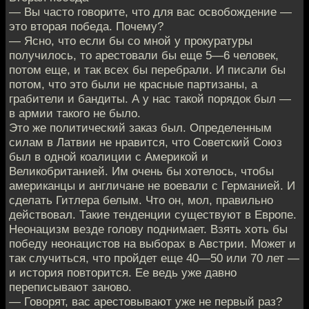
— Вы часто говорите, что для вас освобождение —
это вторая победа. Почему?
— Ясно, что если бы со мной у прокуратуры
получилось, то арестовали бы еще 5—6 человек,
потом еще, и так всех бы перебрали. И писали бы
потом, что это были не красные партизаны, а
грабители и бандиты. А у нас такой порядок был —
в армии такого не было.
Это же политический заказ был. Определенным
силам в Латвии не нравится, что Советский Союз
был в одной коалиции с Америкой и
Великобританией. Им очень бы хотелось, чтобы
американцы и англичане не воевали с Германией. И
сделать Гитлера белым. Что он, мол, правильно
действовал. Такие тенденции существуют в Европе.
Неонацизм везде голову поднимает. Взять хоть бы
победу неонацистов на выборах в Австрии. Может и
так случиться, что пройдет еще 40—50 или 70 лет —
и история повторится. Ее ведь уже давно
переписывают заново.
— Говорят, вас арестовывают уже не первый раз?