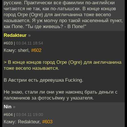
русские. Практически все фамилии по-английски
читаются не так, как по-латышски. В конце концов
город Огре (Ogre) для англичанина тоже весело
называется. Я уж молчу про такой населенный пункт,
как Попе. "Ты где живешь? - В Попе!"
Redakteur
»
#603 |
03.04.11 18:54
Кому: sherl,
#602
> В конце концов город Огре (Ogre) для англичанина
тоже весело называется.
В Австрии есть деревушка Fucking.
Не знаю, стали ли они уже наконец брать деньги с
паломников за фотосъёмку у указателя.
Nin
»
#604 |
03.04.11 19:00
Кому: Redakteur,
#603