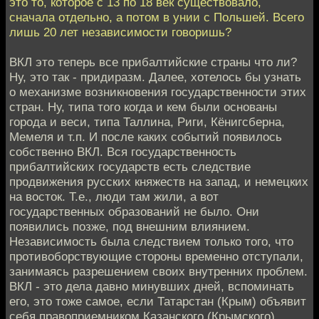
это то, которое с 13 по 18 век существовало,
сначала отдельно, а потом в унии с Польшей. Всего
лишь 20 лет независимости говоришь?
ВКЛ это теперь все прибалтийские страны что ли?
Ну, это так - придиразм. Далее, хотелось бы узнать
о механизме возникновения государственности этих
стран. Ну, типа того когда и кем были основаны
города и веси, типа Таллина, Риги, Кёнигсберна,
Мемеля и т.п. И после каких событий появилось
собственно ВКЛ. Вся государственность
прибалтийских государств есть следствие
продвижения русских княжеств на запад, и немецких
на восток. Т.е., люди там жили, а вот
государственных образований не было. Они
появились позже, под внешним влиянием.
Независимость была следствием только того, что
противоборствующие стороны временно отступали,
занимаясь разрешением своих внутренних проблем.
ВКЛ - это дела давно минувших дней, вспоминать
его, это тоже самое, если Татарстан (Крым) объявит
себя правоприемником Казанского (Крымского)