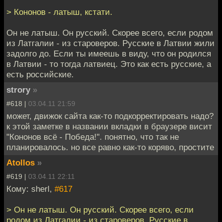
> Кононов - латыш, кстати.
Он не латыш. Он русский. Скорее всего, если родом
из Латгалии - из староверов. Русские в Латвии жили
задолго до. Если ты имеешь в виду, что он родился
в Латвии - то тогда латвиец. Это как есть русские, а
есть российские.
strory
»
#618 |
03.04.11 21:59
может, движок сайта как-то подкорректировать надо?
к этой заметке в названии вкладки в браузере висит
"Кононов всё - Победа!". понятно, что так не
планировалось. но все равно как-то коряво, простите
Atollos
»
#619 |
03.04.11 22:11
Кому: sherl,
#617
> Он не латыш. Он русский. Скорее всего, если
родом из Латгалии - из староверов. Русские в