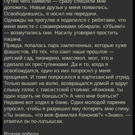
Путин чего заявили — сразу спешили мне
доложить. Новые друзья у меня появились.
Освободившись, я носил им передачи.
Однажды на прогулке я поделился с ребятами, что
меня вместе с сокамерниками обокрали. «Убьем!»
— возмутились они. Насилу уговорил простить
пацана.
Правда, попалась пара заключенных, которые хуже
фашистов. Из тех, что хают наше прошлое —
детский сад, пионерию, комсомол, мол, это и
сделало их преступниками. Да и то, когда я
освобождался, один из них попросил у меня
прощения. И тоже попросился в партизанский отряд.
Только вышел на волю, возвращался домой и вдруг
слышу голос с таксистской стоянки: «Кононов, ты
один ходить не боишься?» А чего мне бояться?
Недавно вот ходил в баню. Один молодой паренек
упросил, чтобы я разрешил ему потереть мне спину.
«Ты знаешь, что моя фамилия Кононов?» «Знаю», —
ответил он по-латышски.
Вторая победа