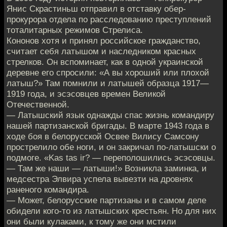
Янис Скрастиньш отправил в отставку обер-
прокурора отдела по расследованию преступлений
тоталитарных режимов Стрелиса.
Кононов хотя и принял российское гражданство,
считает себя латышом и наследником красных
стрелков. Он вспоминает, как в одной украинской
деревне его спросили: «А вы хороший или плохой
латыш?» Там помнили и латышей образца 1917—
1919 года, и эсэсовцев времен Великой
Отечественной.
— Латышский язык однажды спас жизнь командиру
нашей партизанской бригады. В марте 1943 года в
ходе боя в белорусской Освее Вилису Самсону
прострелило обе ноги, и он закричал по-латышски о
подмоге. «Kas tas ir? — переполошились эсэсовцы.
— Там же наши — латыши!» Возникла заминка, и
медсестра Элвира успела вывезти на дровнях
раненого командира.
— Может, белорусские партизаны и в самом деле
обидели кого-то из латышских крестьян. Но для них
они были кулаками, к тому же они мстили