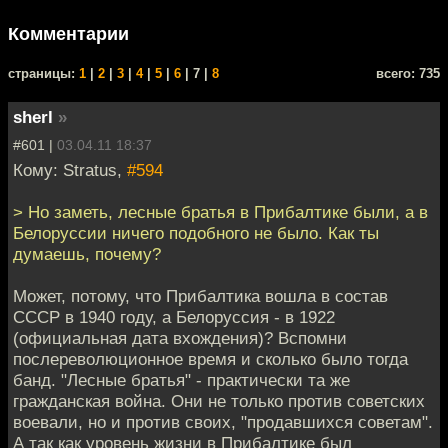
Комментарии
cтраницы:
1
|
2
|
3
|
4
|
5
|
6
| 7 |
8
всего: 735
sherl
»
#601 |
03.04.11 18:37
Кому: Stratus,
#594
> Но заметь, лесные братья в Прибалтике были, а в
Белоруссии ничего подобного не было. Как ты
думаешь, почему?
Может, потому, что Прибалтика вошла в состав
СССР в 1940 году, а Белоруссия - в 1922
(официальная дата вхождения)? Вспомни
послереволюционное время и сколько было тогда
банд. "Лесные братья" - практически та же
гражданская война. Они не только против советских
воевали, но и против своих, "продавшихся советам".
А так как уровень жизни в Прибалтике был