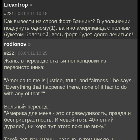
Licantrop
»
#221 |
08.04.11 10:18
Как вывести из строя Форт-Бэннинг? В увольнении
подсунуть одному(1), вагино американца с полным
букетом болезней, весь форт будет долго лечиться!
rodionov
»
#222 |
08.04.11 10:25
Жаль, в переводе статьи нет концовки из
первоисточника:
"America to me is justice, truth, and fairness,” he says.
“Everything that happened there, none of it had to do
with any of that.”"
Вольный перевод:
"Америка для меня - это справедливость, правда и
беспристрастность. И чевой-то я, 40-летний
дуралей, ни хера тут этого пока не вижу."
Такой вот, панимашь, разрыв, в том числе и