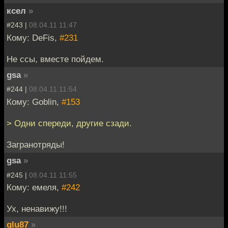
ксел
»
#243 |
08.04.11 11:47
Кому: DeFis,
#231
Не ссы, вместе пойдем.
gsa
»
#244 |
08.04.11 11:54
Кому: Goblin,
#153
> Одни спереди, другие сзади.
Загранотряды!
gsa
»
#245 |
08.04.11 11:55
Кому: емеля,
#242
Ух, ненавижу!!!
glu87
»