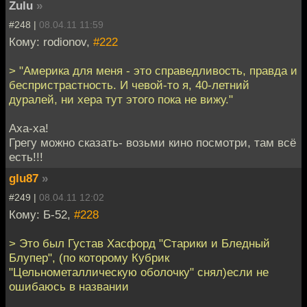
Zulu
»
#248 |
08.04.11 11:59
Кому: rodionov,
#222
> "Америка для меня - это справедливость, правда и
беспристрастность. И чевой-то я, 40-летний
дуралей, ни хера тут этого пока не вижу."
Аха-ха!
Грегу можно сказать- возьми кино посмотри, там всё
есть!!!
glu87
»
#249 |
08.04.11 12:02
Кому: Б-52,
#228
> Это был Густав Хасфорд "Старики и Бледный
Блупер", (по которому Кубрик
"Цельнометаллическую оболочку" снял)если не
ошибаюсь в названии