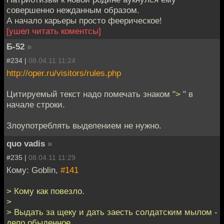
совершенно нежданным образом.
А начало карьеры просто феерическое!
[ушел читать коментсы]
Б-52
»
#234 |
08.04.11 11:24
http://oper.ru/visitors/rules.php
Цитируемый текст надо помечать знаком "
>
" в
начале строки.
Злоупотреблять выделением не нужно.
quo vadis
»
#235 |
08.04.11 11:29
Кому: Goblin,
#141
> Кому как повезло.
>
> Выдать за щеку и дать заесть солдатским мылом -
дело обыденное.