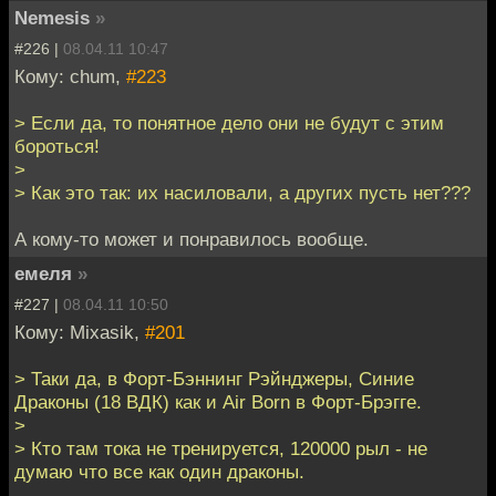
Nemesis
»
#226 |
08.04.11 10:47
Кому: chum,
#223
> Если да, то понятное дело они не будут с этим
бороться!
>
> Как это так: их насиловали, а других пусть нет???
А кому-то может и понравилось вообще.
емеля
»
#227 |
08.04.11 10:50
Кому: Mixasik,
#201
> Таки да, в Форт-Бэннинг Рэйнджеры, Синие
Драконы (18 ВДК) как и Air Born в Форт-Брэгге.
>
> Кто там тока не тренируется, 120000 рыл - не
думаю что все как один драконы.