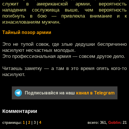
служит в американской армии, вероятность
нападения сослуживца выше, чем вероятность
погибнуть в бою — привлекла внимание и к
изнасилованиям мужчин.
Тайный позор армии
Это не тупой совок, где злые дедушки беспричинно
насилуют несчастных молодых.
Это профессиональная армия — совсем другое дело.
Читаешь заметку — а там в это время опять кого-то
насилуют.
Подписывайся на наш
канал в Telegram
Комментарии
cтраницы:
1
|
2
| 3 |
4
всего: 361,
Goblin
: 21