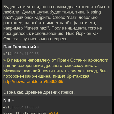
Будешь смеяться, но на самом деле хотел чтобы его
любили. Думал шутка будет такая, типа "kissing
nazi", девчонок кадрить. Слово "nazi" довольно
расхожее, на всё что имеет налёт фанатизма,
например "fitness nazi". После инцидента того не
поощрялось к использованию. Нью Йорк он как
Одесса,- ну очень много евреев.
Пан Головатый
»
#214 |
08.04.11 09:55
> В пещере неподалеку от Праги Останки археологи
нашли захоронение древнего гомосексуалиста.
Мужчина, живший почти пять тысяч лет назад, был
похоронен как женщина, пишет британская.
http://news.rambler.ru/9536239/
Эвона как. Древнее древних греков.
Nin
»
#215 |
08.04.11 09:58
Кому: Пан Головатый,
#214