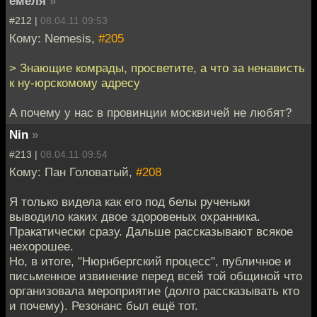
емеля
»
#212 |
08.04.11 09:53
Кому: Nemesis,
#205
> Знающие комрады, просветите, а что за ненависть
к ну-юрскомому адресу
А почему у нас в провинции москвичей не любят?
Nin
»
#213 |
08.04.11 09:54
Кому: Пан Головатый,
#208
Я только видела как его под белы рученьки
выводило каких двое здоровеных охранника.
Пракатически сразу. Дальше рассказывают всякое
нехорошее.
Но, в итоге, "Нюрнбергский процесс", публичное и
письменное извинение перед всей той общиной что
организовала мероприятие (долго рассказывать кто
и почему). Резонанс был ещё тот.