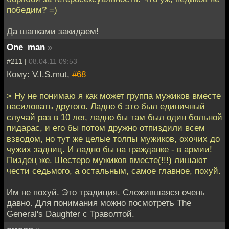
победим? =)
Да шапками закидаем!
One_man
»
#211 |
08.04.11 09:53
Кому: V.I.S.mut,
#68
> Ну не понимаю я как может группа мужиков вместе
насиловать другого. Ладно б это был единичный
случай раз в 10 лет, ладно бы там был один больной
пидарас, и его бы потом дружно отпиздили всем
взводом, но тут же целые толпы мужиков, охочих до
чужих задниц. И ладно бы на гражданке - в армии!
Пиздец же. Шестеро мужиков вместе(!!!) лишают
чести седьмого, а остальным, самое главное, похуй.
Им не похуй. Это традиция. Сложившаяся очень
давно. Для понимания можно посмотреть The
General's Daughter с Траволтой.