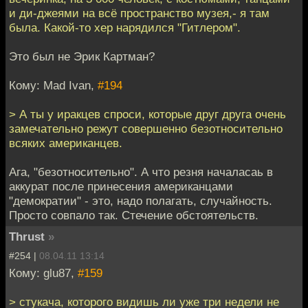
и ди-джеями на всё пространство музея,- я там
была. Какой-то хер нарядился "Гитлером".
Это был не Эрик Картман?
Кому: Mad Ivan,
#194
> А ты у иракцев спроси, которые друг друга очень
замечательно режут совершенно безотносительно
всяких американцев.
Ага, "безотносительно". А что резня началасаь в
аккурат после принесения американцами
"демократии" - это, надо полагать, случайность.
Просто совпало так. Стечение обстоятельств.
Thrust
»
#254 |
08.04.11 13:14
Кому: glu87,
#159
> стукача, которого видишь ли уже три недели не