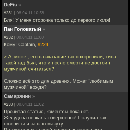
DeFis
»
#231 |
08.04.11 10:58
Бля! У меня отсрочка только до первого июля!
Пан Головатый
»
#232 |
08.04.11 11:00
Кому: Captain,
#224
> А, может, его в наказание так похоронили, типа
такой гад был, что и после смерти не достоин
мужчиной считаться?
Сложно всё это для древних. Может "любимым
мужчиной" вождя?
Самарянин
»
#233 |
08.04.11 11:02
Прочитал статью, коментсы пока нет.
Желудова не жаль совершенно! Получил как
говориться за всю мазуту.
Патриотизьм к новой родине аукнулся ему