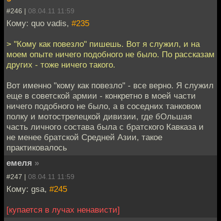
#246 |
08.04.11 11:59
Кому: quo vadis,
#235
> "Кому как повезло" пишешь. Вот я служил, и на
моем опыте ничего подобного не было. По рассказам
других - тоже ничего такого.
Вот именно "кому как повезло" - все верно. Я служил
еще в советской армии - конкретно в моей части
ничего подобного не было, а в соседних танковом
полку и мотострелецкой дивизии, где бОльшая
часть личного состава была с братского Кавказа и
не менее братской Средней Азии, такое
практиковалось
емеля
»
#247 |
08.04.11 11:59
Кому: gsa,
#245
[купается в лучах ненависти]