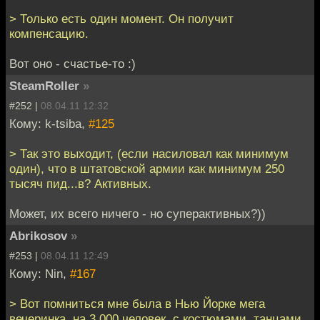
> Только есть один момент. Он получит
компенсацию.
Вот оно - счастье-то :)
SteamRoller
»
#252 |
08.04.11 12:32
Кому: k-tsiba,
#125
> Так это выходит, (если насиловал как минимум
один), что в штатовской армии как минимум 250
тысяч пид...в? Активных.
Может, их всего ничего - но суперактивных?))
Abrikosov
»
#253 |
08.04.11 12:49
Кому: Nin,
#167
> Вот помниться мне была в Нью Йорке мега
вечеринка, на 3 000 человек, с костюмами, танцами