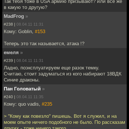
Так тебя тоже в USA армию призывают? или все же
в какую то другую?
MadFrog
»
#238 |
08.04.11 11:31
Кому: Goblin,
#153
Теперь это так называется, атака !?
емеля
»
#239 |
08.04.11 11:31
Ладно, поэксплуатируем еще разок темку.
Считаю, стоит задуматься из кого набирают 18ВДК
Синие драконы.
Пан Головатый
»
#240 |
08.04.11 11:35
Кому: quo vadis,
#235
> "Кому как повезло" пишешь. Вот я служил, и на
моем опыте ничего подобного не было. По рассказам
других - тоже ничего такого.