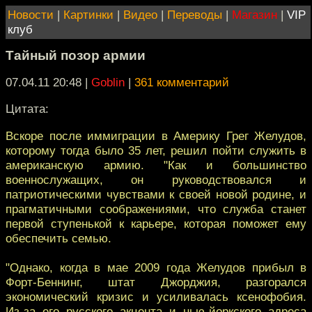
Новости
|
Картинки
|
Видео
|
Переводы
|
Магазин
|
VIP
клуб
Тайный позор армии
07.04.11 20:48
|
Goblin
|
361 комментарий
Цитата:
Вскоре после иммиграции в Америку Грег Желудов,
которому тогда было 35 лет, решил пойти служить в
американскую армию. "Как и большинство
военнослужащих, он руководствовался и
патриотическими чувствами к своей новой родине, и
прагматичными соображениями, что служба станет
первой ступенькой к карьере, которая поможет ему
обеспечить семью.
"Однако, когда в мае 2009 года Желудов прибыл в
Форт-Беннинг, штат Джорджия, разгорался
экономический кризис и усиливалась ксенофобия.
Из-за его русского акцента и нью-йоркского адреса