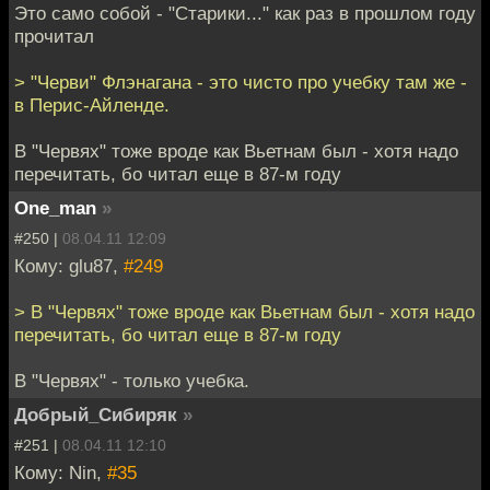
Это само собой - "Старики..." как раз в прошлом году
прочитал
> "Черви" Флэнагана - это чисто про учебку там же -
в Перис-Айленде.
В "Червях" тоже вроде как Вьетнам был - хотя надо
перечитать, бо читал еще в 87-м году
One_man
»
#250 |
08.04.11 12:09
Кому: glu87,
#249
> В "Червях" тоже вроде как Вьетнам был - хотя надо
перечитать, бо читал еще в 87-м году
В "Червях" - только учебка.
Добрый_Сибиряк
»
#251 |
08.04.11 12:10
Кому: Nin,
#35