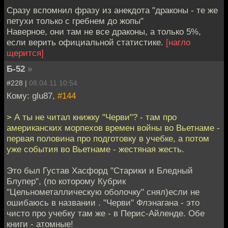
Сразу вспомнил фразу из анекдота "драконы - те же
петухи только с гребнем до жопы"
Наверное, они там не все драконы, а только 5%,
если верить официальной статистике.
[нагло
щерится]
Б-52
»
#228 |
08.04.11 10:54
Кому: glu87,
#144
> А ты не читал книжку "Черви"? - там про
американских морпехов времен войны во Вьетнаме -
первая половина про подготовку в учебке, а потом
уже события во Вьетнаме - жестяная жесть.
Это был Густав Хасфорд "Старики и Бледный
Блупер", (по которому Кубрик
"Цельнометаллическую оболочку" снял)если не
ошибаюсь в названии . "Черви" Флэнагана - это
чисто про учебку там же - в Перис-Айленде. Обе
книги - атомные!