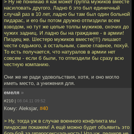
> Ну не понимаю я как может группа мужиков вместе
насиловать другого. Ладно б это был единичный
случай раз в 10 лет, ладно бы там был один больной
пидарас, и его бы потом дружно отпиздили всем
взводом, но тут же целые толпы мужиков, охочих до
чужих задниц. И ладно бы на гражданке - в армии!
Пиздец же. Шестеро мужиков вместе(!!!) лишают
чести седьмого, а остальным, самое главное, похуй.
То есть получается, что натуралов в армии нет
совсем - если б были, то отпиздили бы сразу всю
честную компанию.
Они же не ради удовольствия, хотя, и оно могло
иметь место, а унижения для.
емеля
»
#210 |
08.04.11 09:52
Кому: Aleksjar,
#40
> Ну, тогда уж в случае военного конфликта мы
пиндосам покажем! А ещё можно будет объявить это
борьбой за гетеросексуальность! Что уж, педиков не