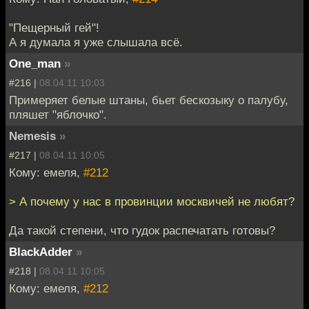
"Пещерный гей"!
А я думала я уже слышала всё.
One_man
»
#216 |
08.04.11 10:03
Примеряет белые штаны, бьет бескозыку о палубу,
пляшет "яблочко".
Nemesis
»
#217 |
08.04.11 10:05
Кому: емеля,
#212
> А почему у нас в провинции москвичей не любят?
Да такой степени, что гудок распечатать готовы?
BlackAdder
»
#218 |
08.04.11 10:05
Кому: емеля,
#212