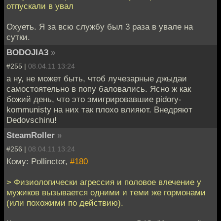
отпускали в увал
Охуеть. Я за всю службу был 3 раза в увале на
сутки.
BODOJIA3
»
#255 |
08.04.11 13:24
а ну, не может быть, чтоб лучезарные джыдаи
самостоятельно в попу баловались. Ясно ж как
божий день, что это эмигрировавшие pidory-
kommunisty на них так плохо влияют. Внедряют
Dedovschinu!
SteamRoller
»
#256 |
08.04.11 13:24
Кому: Pollinctor,
#180
> Физиологически агрессия и половое влечение у
мужиков вызывается одними и теми же гормонами
(или похожими по действию).