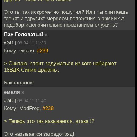
Это ты так искромётно пошутил? Или ты считаешь
"себя" и "других" мерилом положения в армии? А
недобор исключительно нежеланием служить?
Пан Головатый
»
#241 |
08.04.11 11:39
Кому: емеля,
#239
> Считаю, стоит задуматься из кого набирают
18ВДК Синие драконы.
Баклажанов!
емеля
»
#242 |
08.04.11 11:40
Кому: MadFrog,
#238
> Теперь это так называется, атака !?
Это называется заградотряд!