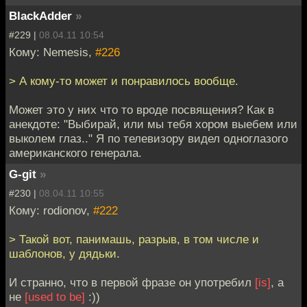
BlackAdder
»
#229 |
08.04.11 10:54
Кому: Nemesis,
#226
> А кому-то может и понравилось вообще.
Может это у них что то вроде посвящения? Как в
анекдоте: "Выбирай, или мы тебя хором выебем или
выколем глаз.." Я по телевизору видел одноглазого
американского генерала.
G-git
»
#230 |
08.04.11 10:55
Кому: rodionov,
#222
> Такой вот, панимашь, разрыв, в том числе и
шаблонов, у дядьки.
И странно, что в первой фразе он употребил
[is]
, а
не
[used to be]
:))