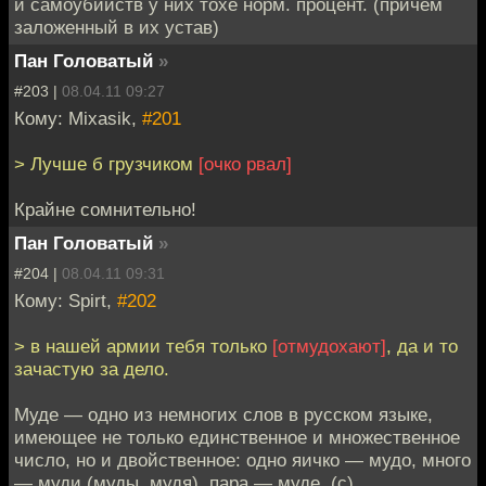
и самоубийств у них тохе норм. процент. (причем
заложенный в их устав)
Пан Головатый
»
#203 |
08.04.11 09:27
Кому: Mixasik,
#201
> Лучше б грузчиком
[очко рвал]
Крайне сомнительно!
Пан Головатый
»
#204 |
08.04.11 09:31
Кому: Spirt,
#202
> в нашей армии тебя только
[отмудохают]
, да и то
зачастую за дело.
Муде — одно из немногих слов в русском языке,
имеющее не только единственное и множественное
число, но и двойственное: одно яичко — мудо, много
— муди (муды, мудя), пара — муде. (с)