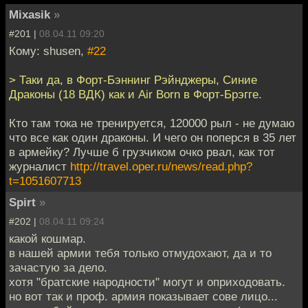
Mixasik
»
#201 |
08.04.11 09:20
Кому: shusen,
#22
> Таки да, в Форт-Бэннинг Рэйнджеры, Синие
Драконы (18 ВДК) как и Air Born в Форт-Брэгге.
Кто там тока не тренируется, 120000 рыл - не думаю
что все как один драконы. И чего он поперся в 35 лет
в армейку? Лучше б грузчиком очко рвал, как тот
журналист
http://travel.oper.ru/news/read.php?
t=1051607713
Spirt
»
#202 |
08.04.11 09:24
какой кошмар.
в нашей армии тебя только отмудохают, да и то
зачастую за дело.
хотя "братские народности" могут и оприходовать.
но вот так и проф. армия показывает сове лицо...