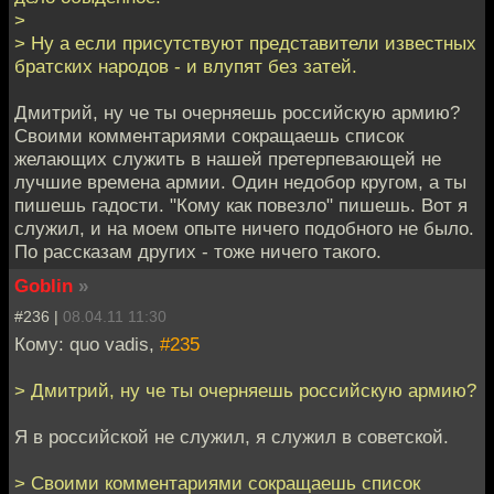
>
> Ну а если присутствуют представители известных
братских народов - и влупят без затей.
Дмитрий, ну че ты очерняешь российскую армию?
Своими комментариями сокращаешь список
желающих служить в нашей претерпевающей не
лучшие времена армии. Один недобор кругом, а ты
пишешь гадости. "Кому как повезло" пишешь. Вот я
служил, и на моем опыте ничего подобного не было.
По рассказам других - тоже ничего такого.
Goblin
»
#236 |
08.04.11 11:30
Кому: quo vadis,
#235
> Дмитрий, ну че ты очерняешь российскую армию?
Я в российской не служил, я служил в советской.
> Своими комментариями сокращаешь список