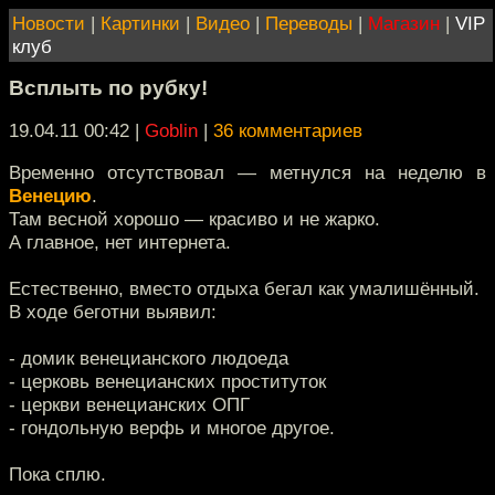
Новости
|
Картинки
|
Видео
|
Переводы
|
Магазин
|
VIP
клуб
Всплыть по рубку!
19.04.11 00:42
|
Goblin
|
36 комментариев
Временно отсутствовал — метнулся на неделю в
Венецию
.
Там весной хорошо — красиво и не жарко.
А главное, нет интернета.
Естественно, вместо отдыха бегал как умалишённый.
В ходе беготни выявил:
- домик венецианского людоеда
- церковь венецианских проституток
- церкви венецианских ОПГ
- гондольную верфь и многое другое.
Пока сплю.