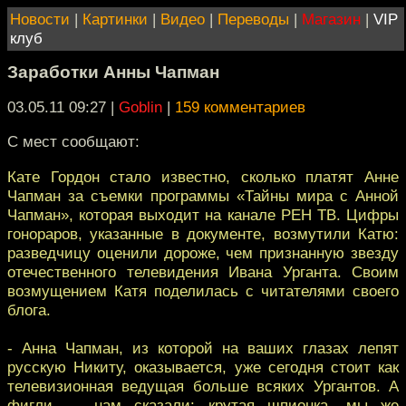
Новости
|
Картинки
|
Видео
|
Переводы
|
Магазин
|
VIP
клуб
Заработки Анны Чапман
03.05.11 09:27
|
Goblin
|
159 комментариев
С мест сообщают:
Кате Гордон стало известно, сколько платят Анне
Чапман за съемки программы «Тайны мира с Анной
Чапман», которая выходит на канале РЕН ТВ. Цифры
гонораров, указанные в документе, возмутили Катю:
разведчицу оценили дороже, чем признанную звезду
отечественного телевидения Ивана Урганта. Своим
возмущением Катя поделилась с читателями своего
блога.
- Анна Чапман, из которой на ваших глазах лепят
русскую Никиту, оказывается, уже сегодня стоит как
телевизионная ведущая больше всяких Ургантов. А
фигли — нам сказали: крутая шпионка, мы же