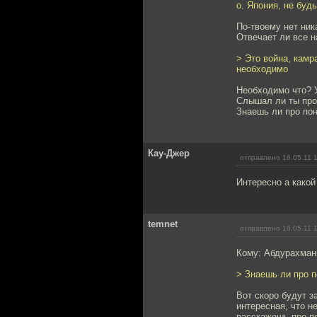
о. Япония, не буд
По-твоему нет ни
Отвечает ли все н
> Это война, камр
необходимо
Необходимо что? 
Слышал ли ты про
Знаешь ли про по
Кау-Джер
отправлено 16.05.11 
Интересно а какой
temnet
отправлено 16.05.11 
Кому: Абдурахма
> Знаешь ли про 
Вот скоро будут з
интересная, что н
расскажешь про по