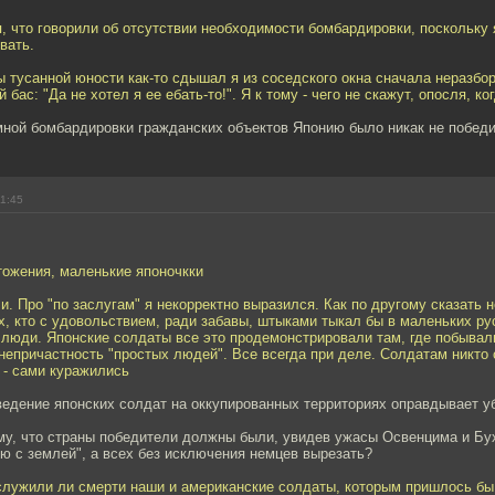
, что говорили об отсутствии необходимости бомбардировки, поскольку 
вать.
ы тусанной юности как-то сдышал я из соседского окна сначала неразбо
ой бас: "Да не хотел я ее ебать-то!". Я к тому - чего не скажут, опосля, ко
мной бомбардировки гражданских объектов Японию было никак не побед
11:45
тожения, маленькие японочкки
и. Про "по заслугам" я некорректно выразился. Как по другому сказать 
ех, кто с удовольствием, ради забавы, штыками тыкал бы в маленьких ру
 люди. Японские солдаты все это продемонстрировали там, где побывал
непричастность "простых людей". Все всегда при деле. Солдатам никто
 - сами куражились
ведение японских солдат на оккупированных территориях оправдывает у
ему, что страны победители должны были, увидев ужасы Освенцима и Бу
ю с землей", а всех без исключения немцев вырезать?
аслужили ли смерти наши и американские солдаты, которым пришлось бы