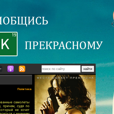
Политика
зованные самолеты
, причем, судя по
который не хочет
аситься с мнением