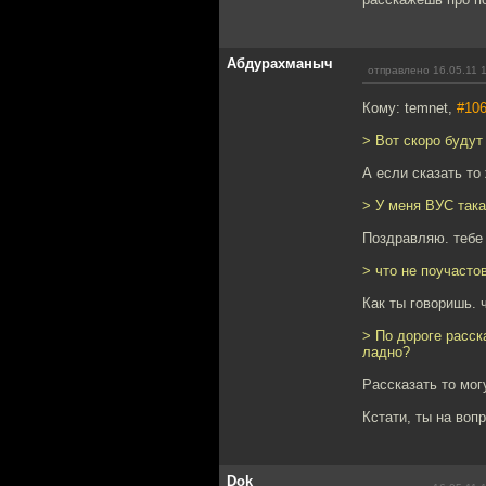
Абдурахманыч
отправлено 16.05.11 
Кому: temnet,
#10
> Вот скоро будут
А если сказать то
> У меня ВУС така
Поздравляю. тебе 
> что не поучасто
Как ты говоришь. 
> По дороге расск
ладно?
Рассказать то могу
Кстати, ты на воп
Dok