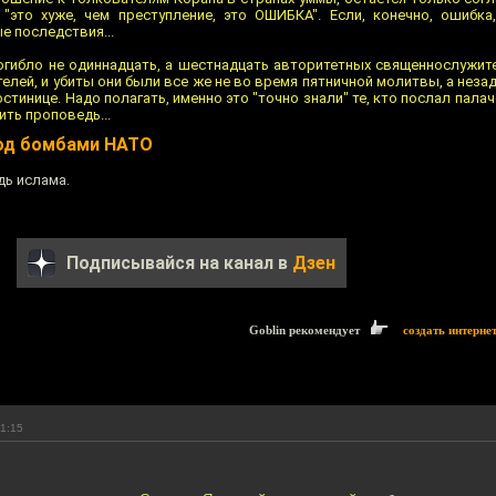
: "это хуже, чем преступление, это ОШИБКА". Если, конечно, ошибка
е последствия...
огибло не одиннадцать, а шестнадцать авторитетных священнослужит
елей, и убиты они были все же не во время пятничной молитвы, а незад
гостинице. Надо полагать, именно это "точно знали" те, кто послал пала
ить проповедь...
под бомбами НАТО
дь ислама.
Подписывайся на канал в
Дзен
Goblin рекомендует
создать интерне
11:15