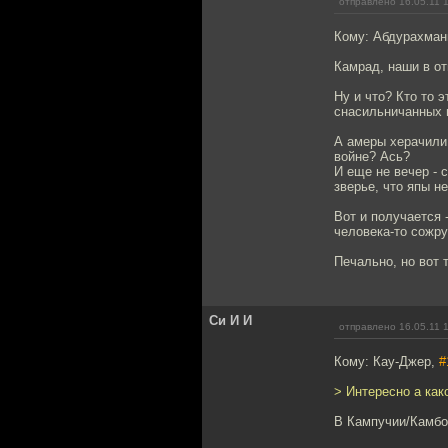
отправлено 16.05.11 
Кому: Абдурахма
Камрад, наши в от
Ну и что? Кто то 
снасильничанных н
А амеры херачили 
войне? Ась?
И еще не вечер - 
зверье, что япы не
Вот и получается 
человека-то сожру
Печально, но вот 
Си И И
отправлено 16.05.11 
Кому: Кау-Джер,
#
> Интересно а как
В Кампучии/Камб