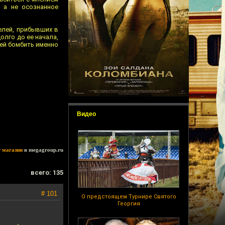
, а не осознанное
елей, прибывших в
олго до ее начала,
чей бомбить именно
Видео
т магазин
в megagroup.ru
всего: 135
# 101
О предстоящем Турнире Святого
Георгия