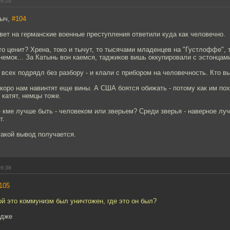
16:20
ныч,
#104
вет на германские военные преступления ответили куда как человечно.
это ценит? Хрена, токо и тычут, то тысячами младенцев на "Густлоффе",
емок... За Катынь вон каемся, таджиков вишь оккупировали с эстонцами
всех подрядл без разбору - и клали с прибором на человечность. Кто в
скоро нам навинтят еще вины. А США боятся обижать - потому как им пох
 катят, немцы тоже.
- кме лучше быть - человеком или зверьем? Среди зверья - наверное лу
т.
такой вывод получается.
16:38
105
ой это коммунизм был уничтожен, где это он был?
одже