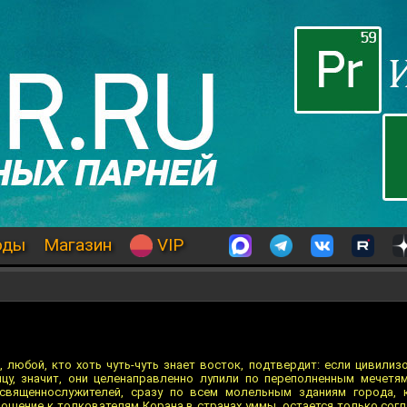
оды
Магазин
VIP
, любой, кто хоть чуть-чуть знает восток, подтвердит: если цивили
цу, значит, они целенаправленно лупили по переполненным мечетям
 священнослужителей, сразу по всем молельным зданиям города, 
ношение к толкователям Корана в странах уммы, остается только согл