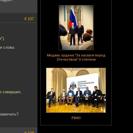
# 107
").
и слова.
Медаль ордена "За заслуги перед
Отечеством" II степени
не совершил,
 замечать?
РВИО