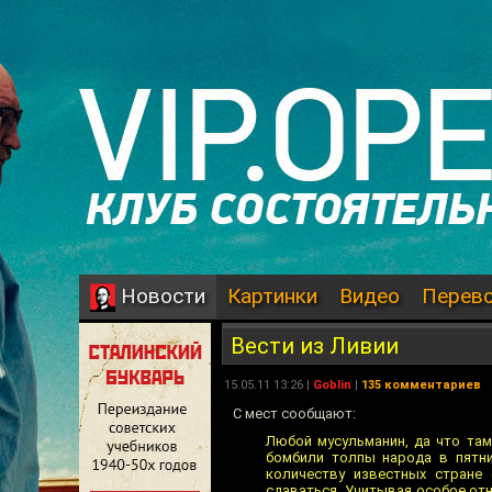
Картинки
Видео
Перев
Новости
Вести из Ливии
15.05.11 13:26 |
Goblin
|
135 комментариев
С мест сообщают:
Любой мусульманин, да что там
бомбили толпы народа в пятни
количеству известных стране
сдаваться. Учитывая особое от