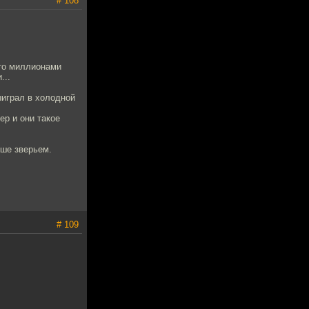
# 108
 то миллионами
...
ыиграл в холодной
ер и они такое
чше зверьем.
# 109