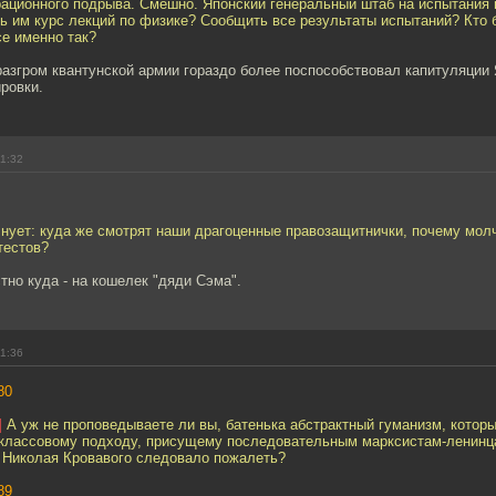
рационного подрыва. Смешно. Японский генеральный штаб на испытания
ь им курс лекций по физике? Сообщить все результаты испытаний? Кто 
се именно так?
разгром квантунской армии гораздо более поспособствовал капитуляции
ровки.
11:32
нует: куда же смотрят наши драгоценные правозащитнички, почему мол
тестов?
тно куда - на кошелек "дяди Сэма".
11:36
80
]
А уж не проповедываете ли вы, батенька абстрактный гуманизм, который
классовому подходу, присущему последовательным марксистам-ленинца
 Николая Кровавого следовало пожалеть?
89