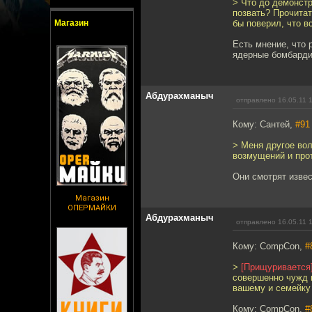
> Что до демонст
позвать? Прочитат
Магазин
бы поверил, что в
Есть мнение, что 
ядерные бомбарди
Абдурахманыч
отправлено 16.05.11 
Кому: Сантей,
#91
> Меня другое вол
возмущений и про
Они смотрят извес
Магазин
ОПЕРМАЙКИ
Абдурахманыч
отправлено 16.05.11 
Кому: CompCon,
#
>
[Прищуривается
совершенно чужд 
вашему и семейку
Кому: CompCon,
#