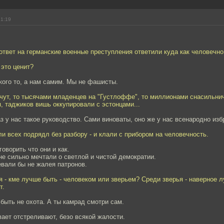
21:19
ответ на германские военные преступления ответили куда как человечно
 это ценит?
кого то, а нам самим. Мы не фашисты.
ычут, то тысячами младенцев на "Густлоффе", то миллионами снасильнич
, таджиков вишь оккупировали с эстонцами...
аз у нас такое руководство. Сами виноваты, оно же у нас всенародно изб
и всех подрядл без разбору - и клали с прибором на человечность.
оворить что они и как.
е сильно мечтали о светлой и чистой демократии.
евали бы не жалея патронов.
я - кме лучше быть - человеком или зверьем? Среди зверья - наверное 
т.
быть не охота. А ты камрад смотри сам.
вает отстреливают, безо всякой жалости.