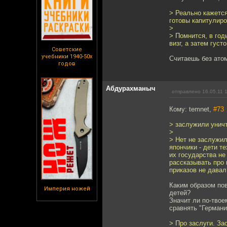
> Реально кажется
готовы капитулиро
>
> Помнится, в год
визг, а затем густ
Советские
учебники 1940-50х
Считаешь без ато
годов
Абдурахманыч
отправлено 16.05.11 
Кому: temnet,
#73
> заслужили унич
>
> Нет не заслужил
япончики - дети т
их государства не
рассказывать про 
приказов не давал
Каким образом по
Империя ножей
детей?
Значит ли по-тво
сравнять "Германи
> Про заслуги. З