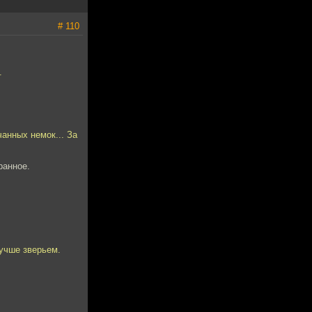
# 110
.
анных немок... За
ранное.
лучше зверьем.