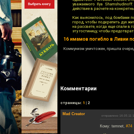
уважаемого Ilya Shamshudinoff
действие в расчете на конкретны
Как выяснилось, под бомбами п
город, чтобы подкрепить дух жит
на рассвете, когда еще спали в 
эту гостиницу, чтобы предотврат
16 имамов погибло в Ливии 
Коммунизм уничтожен, пришла очере
Комментарии
cтраницы:
1
| 2
Mad Creator
отправлено 16.05.11 
Кому: temnet,
#74