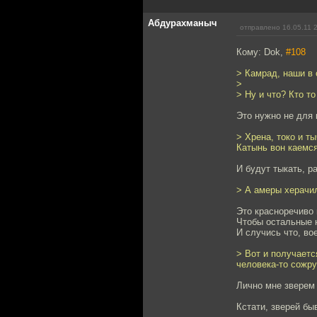
Абдурахманыч
отправлено 16.05.11 
Кому: Dok,
#108
> Камрад, наши в 
>
> Ну и что? Кто то
Это нужно не для 
> Хрена, токо и т
Катынь вон каемся
И будут тыкать, р
> А амеры херачил
Это красноречиво г
Чтобы остальные н
И случись что, во
> Вот и получаетс
человека-то сожру
Лично мне зверем 
Кстати, зверей бы