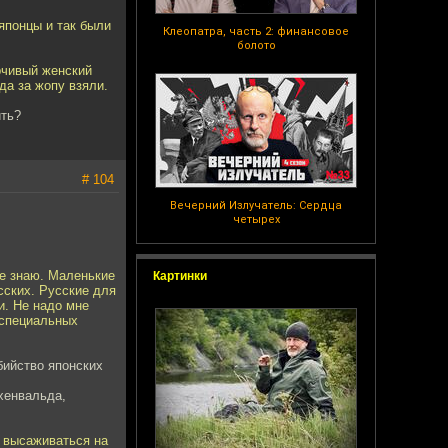
японцы и так были
Клеопатра, часть 2: финансовое
болото
рчивый женский
гда за жопу взяли.
ить?
# 104
Вечерний Излучатель: Сердца
четырех
не знаю. Маленькие
Картинки
сских. Русские для
и. Не надо мне
 специальных
бийство японских
хенвальда,
 высаживаться на