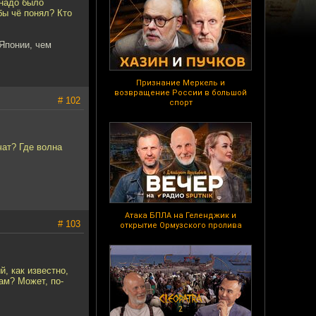
 надо было
бы чё понял? Кто
 Японии, чем
Признание Меркель и
возвращение России в большой
# 102
спорт
чат? Где волна
Атака БПЛА на Геленджик и
# 103
открытие Ормузского пролива
, как известно,
м? Может, по-