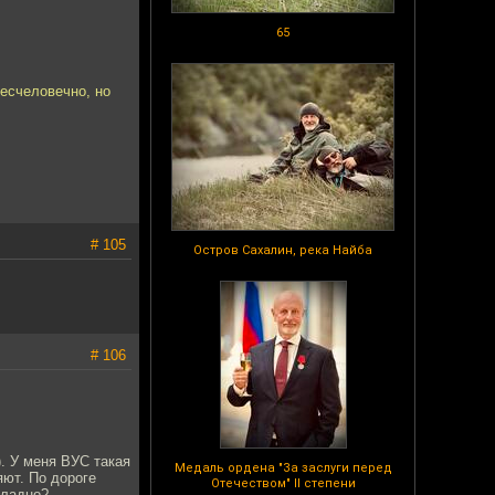
65
бесчеловечно, но
# 105
Остров Сахалин, река Найба
# 106
). У меня ВУС такая
Медаль ордена "За заслуги перед
яют. По дороге
Отечеством" II степени
 ладно?