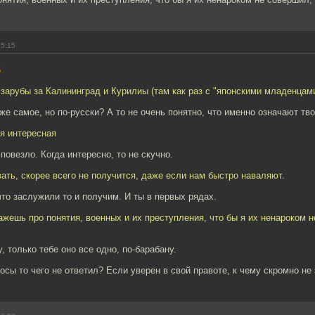
15:15
6
 зарубы за Калининград и Курилиы (там как раз с "японскими младенцами
 же самое, но по-русски? А то не очень понятно, что именно означают тво
я интересная
повезло. Когда интересно, то не скучно.
вать, скорее всего не получится, даже если нам быстро наваляют.
что заслужили то и получим. И ты в первых рядах.
ажешь про понятия, военных и их преступления, что бы я их ненароком 
, только тебе оно все одно, по-барабану.
росы то чего не ответил? Если уверен в свой правоте, к чему скромно не