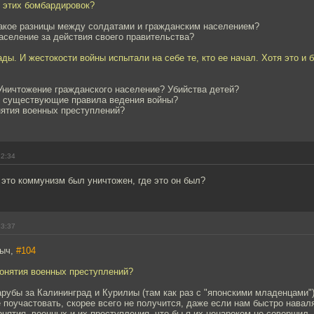
ь этих бомбардировок?
какое разницы между солдатами и гражданским населением?
аселение за действия своего правительства?
ады. И жестокости войны испытали на себе те, кто ее начал. Хотя это и 
Уничтожение гражданского население? Убийства детей?
 существующие правила ведения войны?
нятия военных преступлений?
12:34
 это коммунизм был уничтожен, где это он был?
13:37
ныч,
#104
понятия военных преступлений?
арубы за Калининград и Курилиы (там как раз с "японскими младенцами"
е поучастовать, скорее всего не получится, даже если нам быстро навал
нятия, военных и их преступления, что бы я их ненароком не совершил,