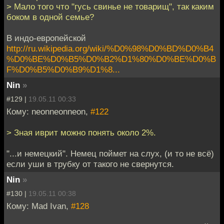
> Мало того что "гусь свинье не товарищ", так каким
боком в одной семье?
В индо-европейской
http://ru.wikipedia.org/wiki/%D0%98%D0%BD%D0%B4
%D0%BE%D0%B5%D0%B2%D1%80%D0%BE%D0%B
F%D0%B5%D0%B9%D1%8...
Nin
»
#129 |
19.05.11 00:33
Кому: neonneonneon,
#122
> Зная иврит можно понять около 2%.
"...и немецкий". Немец поймет на слух, (и то не всё)
если уши в трубку от такого не свернутся.
Nin
»
#130 |
19.05.11 00:38
Кому: Mad Ivan,
#128