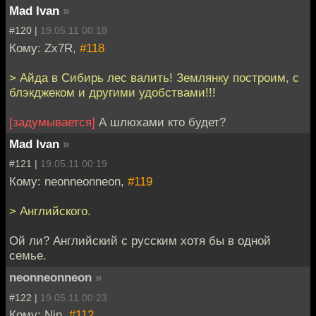
Mad Ivan
»
#120 |
19.05.11 00:18
Кому: Zx7R,
#118
> Айда в Сибирь лес валить! Землянку построим, с
блэкджеком и другими удобствами!!!
[задумывается]
А шлюхами кто будет?
Mad Ivan
»
#121 |
19.05.11 00:19
Кому: neonneonneon,
#119
> Английского.
Ой ли? Английский с русским хотя бы в одной
семье.
neonneonneon
»
#122 |
19.05.11 00:23
Кому: Nin,
#112