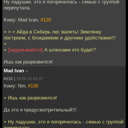
Ну ладушки, это я погорячилась - семью с группой
перепутала.
Кому: Mad Ivan,
#120
> > > Айда в Сибирь лес валить! Землянку
построим, с блэкджеком и другими удобствами!!!
>
>
[задумывается]
А шлюхами кто будет?
Ишь как разрезвился!
Mad Ivan
»
#131 |
19.05.11 01:07
Кому: Nin,
#130
> Ишь как разрезвился!
Да это я предусмотрительный!!!
> Ну ладушки, это я погорячилась - семью с группой
перепутала.