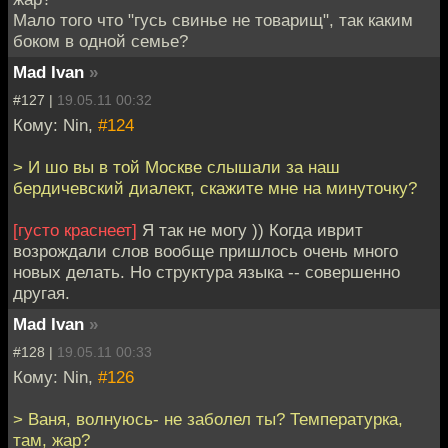
Мало того что "гусь свинье не товарищ", так каким
боком в одной семье?
Mad Ivan
»
#127 |
19.05.11 00:32
Кому: Nin,
#124
> И шо вы в той Москве слышали за наш
бердичевский диалект, скажите мне на минуточку?
[густо краснеет]
Я так не могу )) Когда иврит
возрождали слов вообще пришлось очень много
новых делать. Но структура языка -- совершенно
другая.
Mad Ivan
»
#128 |
19.05.11 00:33
Кому: Nin,
#126
> Ваня, волнуюсь- не заболел ты? Температурка,
там, жар?