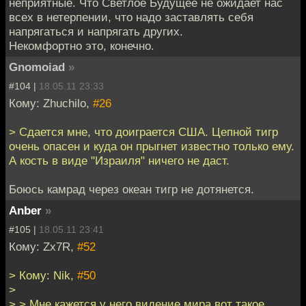
неприятные. Что Светлое Будущее не ожидает нас
всех в нетерпении, что надо заставлять себя
напрягаться и напрягать других.
Некомфортно это, конечно.
Gnomoiad
»
#104 |
18.05.11 23:33
Кому: Zhuchilo,
#26
> Сдается мне, что доиграется США. Цепной тигр
очень опасен и куда он прыгнет известно только ему.
А кость в виде "Израиля" ничего не даст.
Боюсь камрад через океан тигр не дотянется.
Anber
»
#105 |
18.05.11 23:41
Кому: Zx7R,
#52
> Кому: Nik,
#50
>
> > Мне кажется у него видение мира вот такое