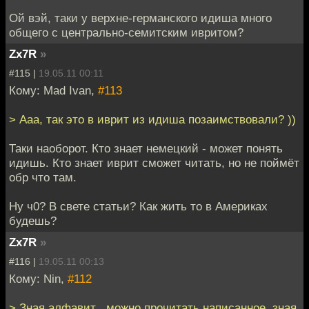
Ой вэй, таки у верхне-германского идиша много
общего с центрально-семитским ивритом?
Zx7R
»
#115 |
19.05.11 00:11
Кому: Mad Ivan,
#113
> Ааа, так это в иврит из идиша позаимствовали? ))
Таки наоборот. Кто знает немецкий - может понять
идишь. Кто знает иврит сможет читать, но не поймёт
обр что там.
Ну ч0? В свете статьи? Как жить то в Америках
будешь?
Zx7R
»
#116 |
19.05.11 00:13
Кому: Nin,
#112
> Зная алфавит , можно прочитать написанное, зная