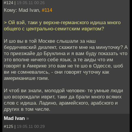
#124 |
19.05.11 00:26
Кому: Mad Ivan,
#114
> Ой вэй, таки у верхне-германского идиша много
общего с центрально-семитским ивритом?
И шо вы в той Москве слышали за наш
бердичевский диалект, скажите мне на минуточку? А
то приезжайе до Бруклина и я вам буду показать что
это вполне ничего себе язык, а те аиды что им
говорят в Америке это вам не те шо в Одессе, шоб
ви не сомневались, - они говорят чуточку как
американише гоим.
И чтоб ви знали, молодой человек- те умные люди
шо возрождали иврит, таки да брали много всяких
слов с идиша. Ладино, арамейского, арабского и
других в том числе.
Mad Ivan
»
#125 |
19.05.11 00:29