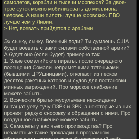
самолетов, корабли и тысячи морпехов? За двое-
трое суток можно мобилизовать до миллиона
человек. А наши пилоты лучше юсовских. ПВО
лучше чем у Ливии.
> Нет, воевать прийдется с арабами
Эх сынку, сынку. Военный поди? Ты думаешь США
будет воевать с вами силами собственной армии?
А будет оно (если будет) примерно так:
1. Злые сомалийские пираты, после очередного
посещения Сомали неприметными тетеньками
(бывшими ЦРУшницами), откопают из песков
десяток ракетных катеров и судов для постановки
минных заграждений. Про морское снабжение
можете забыть.
2. Всяческие братья мусульмане неожиданно
вытащат уеву тучу ПЗРК и ЗРК, а некоторые из них
проявят редкую сноровку в обращении с ними. Про
воздушное снабжение можете забыть.
3. Самолеты у вас чьего производства? Про
незаметные такие прокладки в програмном
обеспечении, которые каждый уважающий себя