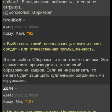
собаки!.. Если, конечно, поймаешь... и если не
отгрызут...
(с)Богомолов "В кригере"
KroliKoff
»
#143 |
19.05.11 09:03
Кому: Xavi,
#92
> Выбор пока такой: военная мощь и жизни своих
солдат - или отечественная промышленность.
Это не выбор. Оборонка - это не только танчики. Это
взаимосвязь производства, технологий,
образования, кадров. Если её не развивать, то
нечего будет защищать купленными заграничными
игрушками.
Zx7R
»
#144 |
19.05.11 09:03
Кому: Nin,
#137
> Никто никого пока не сдал. На провокации не