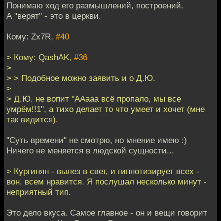
Понимаю ход его размышлений, построений.
А "верят" - это в церкви.
Кому: Zx7R,
#40
> Кому: QashAK,
#36
>
> > Подобное можно заявить и о Д.Ю.
>
> Д.Ю. не вопит "ААааа всё пропало, мы все
умрём!!1", а тихо делает то что умеет и хочет (мне
так видится).
"Суть времени" не смотрю, но мнение имею :)
Ничего не меняется в людской сущности...
> Кургинян - вылез в свет, и гипнотизирует всех -
вон, всем нравится. Я послушал несколько минут -
неприятный тип.
Это дело вкуса. Самое главное - он и вещи говорит