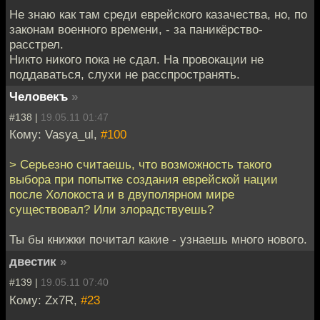
Не знаю как там срeди еврейского казачества, но, по
законам военного времени, - за паникёрство-
расстрел.
Никто никого пока не сдал. На провокации не
поддаваться, слухи не расспространять.
Человекъ
»
#138 |
19.05.11 01:47
Кому: Vasya_ul,
#100
> Серьезно считаешь, что возможность такого
выбора при попытке создания еврейской нации
после Холокоста и в двуполярном мире
существовал? Или злорадствуешь?
Ты бы книжки почитал какие - узнаешь много нового.
двестик
»
#139 |
19.05.11 07:40
Кому: Zx7R,
#23