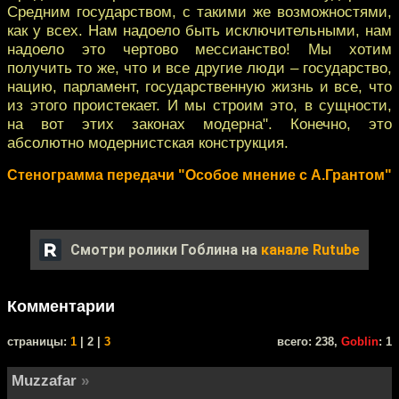
Средним государством, с такими же возможностями,
как у всех. Нам надоело быть исключительными, нам
надоело это чертово мессианство! Мы хотим
получить то же, что и все другие люди – государство,
нацию, парламент, государственную жизнь и все, что
из этого проистекает. И мы строим это, в сущности,
на вот этих законах модерна". Конечно, это
абсолютно модернистская конструкция.
Стенограмма передачи "Особое мнение с А.Грантом"
Смотри ролики Гоблина на
канале Rutube
Комментарии
cтраницы:
1
| 2 |
3
всего: 238,
Goblin
: 1
Muzzafar
»