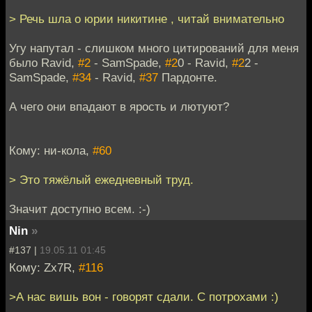
> Речь шла о юрии никитине , читай внимательно
Угу напутал - слишком много цитирований для меня
было Ravid,
#2
- SamSpade,
#2
0 - Ravid,
#2
2 -
SamSpade,
#34
- Ravid,
#37
Пардонте.
А чего они впадают в ярость и лютуют?
Кому: ни-кола,
#60
> Это тяжёлый ежедневный труд.
Значит доступно всем. :-)
Nin
»
#137 |
19.05.11 01:45
Кому: Zx7R,
#116
>А нас вишь вон - говорят сдали. С потрохами :)