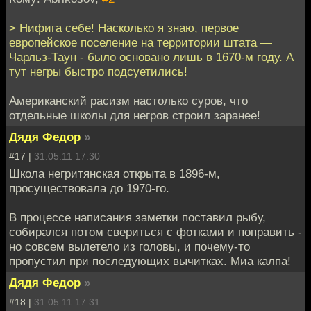
> Нифига себе! Насколько я знаю, первое
европейское поселение на территории штата —
Чарльз-Таун - было основано лишь в 1670-м году. А
тут негры быстро подсуетились!
Американский расизм настолько суров, что
отдельные школы для негров строил заранее!
Дядя Федор
»
#17 |
31.05.11 17:30
Школа негритянская открыта в 1896-м,
просуществовала до 1970-го.
В процессе написания заметки поставил рыбу,
собирался потом свериться с фотками и поправить -
но совсем вылетело из головы, и почему-то
пропустил при последующих вычитках. Миа калпа!
Дядя Федор
»
#18 |
31.05.11 17:31