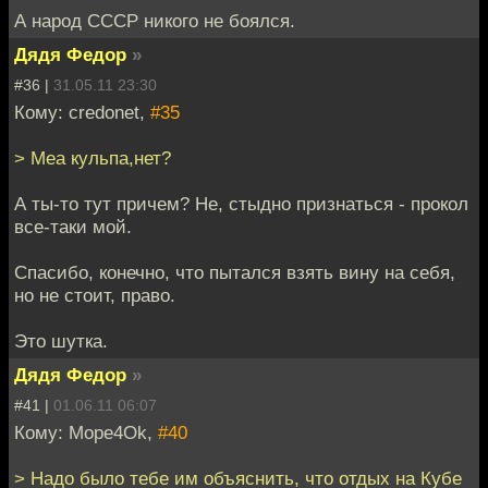
А народ СССР никого не боялся.
Дядя Федор
»
#36 |
31.05.11 23:30
Кому: credonet,
#35
> Меа кульпа,нет?
А ты-то тут причем? Не, стыдно признаться - прокол
все-таки мой.
Спасибо, конечно, что пытался взять вину на себя,
но не стоит, право.
Это шутка.
Дядя Федор
»
#41 |
01.06.11 06:07
Кому: Mope4Ok,
#40
> Надо было тебе им объяснить, что отдых на Кубе