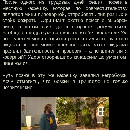
После одного из трудовых дней решил посетить
местную кафешку, которая по совместительству
является мини-пивоварней, отпробовать пив разных и
стейк сожрать. Официант охотно помог с выбором
пива, а потом взял да и попросил документики.
Вообще он подразумевал вопрос «тебе сколько лет?»,
но с учетом моей пропитой рожи и сильного русского
акцента вполне можно предположить, что гражданин
проявил бдительность и проверил – а не шпиён ли я
коварный? Удовлетворившись канадским документом,
пива налил.
Чуть позже в эту же кафешку завалил негробомж.
Хочу отметить, что бомжи в Гринвиле не только
негритянские.