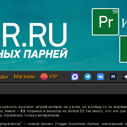
оды
Магазин
VIP
 новость вызовет жгучий интерес не у всех, но вообще-то за морями
еты Земля —
E3
. Новинок и анонсов на любой E3 так много, что эти три
ть, ограничусь только интересным.
уперагентах" — новый проект студии Insomniac Games, снискавшей 