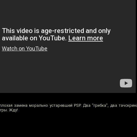
лохая замена морально устаревшей PSP. Два "грибка", два тачскрина
гры. Жду!