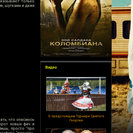
ссказывают только
ев, шутками и даже
Видео
О предстоящем Турнире Святого
зать, что опасаюсь
Георгия
орот новых фич и
бишь, просто "про
тмосфера "планеты-