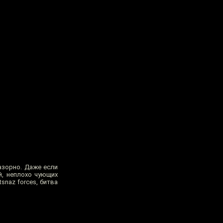
азорно. Даже если
й, неплохо чующих
tsnaz forces, битва