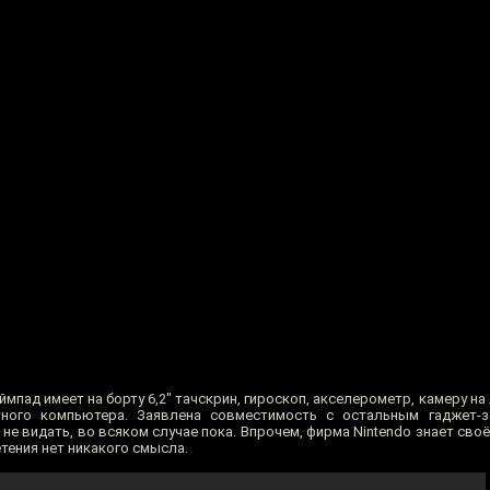
еймпад имеет на борту 6,2" тачскрин, гироскоп, акселерометр, камеру н
ного компьютера. Заявлена совместимость с остальным гаджет-
не видать, во всяком случае пока. Впрочем, фирма Nintendo знает своё 
тения нет никакого смысла.