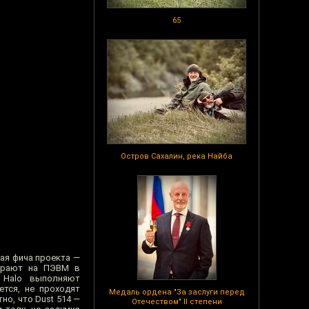
65
Остров Сахалин, река Найба
евая фича проекта —
 играют на ПЭВМ в
 Halo выполняют
ется, не проходят
Медаль ордена "За заслуги перед
но, что Dust 514 —
Отечеством" II степени