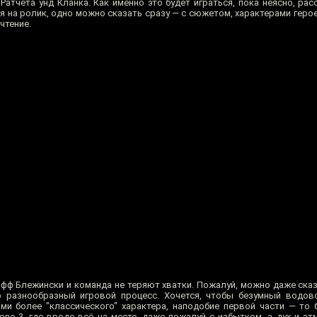
атчета унд Кланка. Как именно это будет играться, пока неясно, ра
я на ролик, одно можно сказать сразу — с сюжетом, характерами геро
чтение.
ифф Блежински и команда не теряют хватки. Пожалуй, можно даже ска
о разнообразный игровой процесс. Хочется, чтобы безумный водов
и более "классического" характера, наподобие первой части — то 
lzone 3, где вроде всё на месте, даже пожалуй с избытком, а дух и а