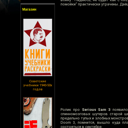
помойки" практически утрачены. Даёш
Магазин
Советские
учебники 1940-50х
годов
Ролик про
Serious Sam 3
появился
спинномозговых шутеров старой шк
предельно тупых и злобных монстров
Doom 3, помнится, вышло куда пла
состояться в сентябре.