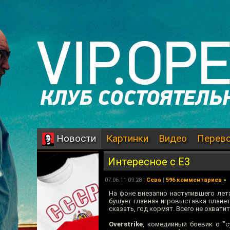
Картинки
Видео
Перев
Новости
Интересное с E3
07.06.11 09:28 |
Сева
|
596 комментариев
»
На фоне внезапно наступившего лета
бушует главная игровыставка план
сказать, год кормят. Всего не охвати
Overstrike
, комедийный боевик о "с