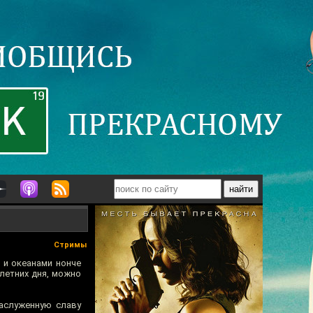
Стримы
 и океанами нонче
 летних дня, можно
заслуженную славу