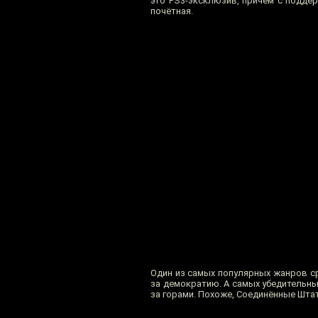
это PS3-эксклюзив, причём с поддерж
почётная.
Один из самых популярных жанров с
за демократию. А самых убедительны
за горами. Похоже, Соединённые Штат