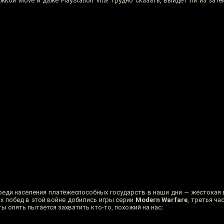
кой Move и даже PlayStation Vita! Трудно сказать, выйдет ли из зате
реди населения платёжеспособных государств в наши дни — жестокая 
х побед в этой войне добились игры серии
Modern Warfare
, третья ча
ы опять пытается захватить кто-то, похожий на нас: