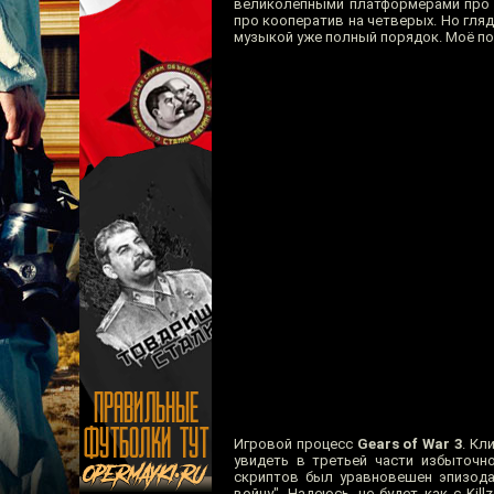
великолепными платформерами про Р
про кооператив на четверых. Но гляд
музыкой уже полный порядок. Моё по
Игровой процесс
Gears of War 3
. Кл
увидеть в третьей части избыточн
скриптов был уравновешен эпизодам
войну". Надеюсь, не будет как с Kil