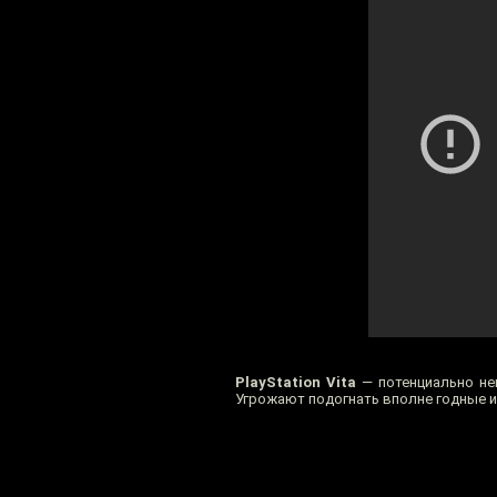
PlayStation Vita
— потенциально неп
Угрожают подогнать вполне годные и