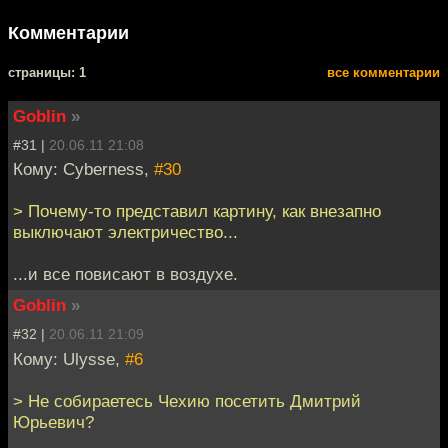
Комментарии
cтраницы: 1
все комментарии
Goblin
»
#31 |
20.06.11 21:08
Кому: Cyberness,
#30
> Почему-то представил картину, как внезапно
выключают электричество...
...и все повисают в воздухе.
Goblin
»
#32 |
20.06.11 21:09
Кому: Ulysse,
#6
> Не собираетесь Чехию посетить Дмитрий
Юрьевич?