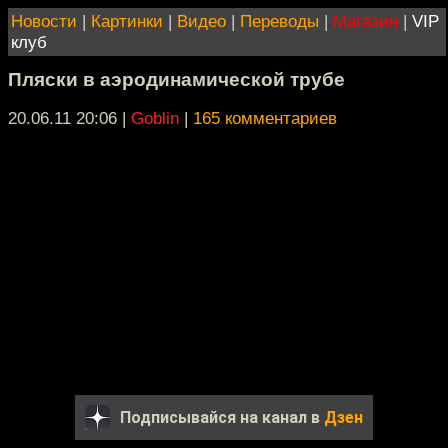
Новости
|
Картинки
|
Видео
|
Переводы
|
Магазин
|
VIP
клуб
Пляски в аэродинамической трубе
20.06.11 20:06
|
Goblin
|
165 комментариев
Подписывайся на канал в
Дзен