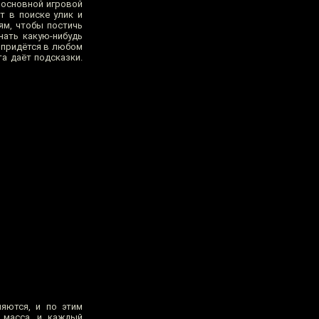
 основной игровой
ит в поиске улик и
ям, чтобы постичь
нать какую-нибудь
о придётся в любом
та даёт подсказки.
яются, и по этим
 масса, и каждый