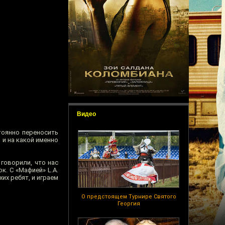
Видео
тоянно переносить
 и на какой именно
говорили, что нас
ок. С «Мафией» L.A.
их ребят, и играем
О предстоящем Турнире Святого
Георгия