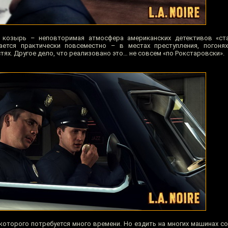
Её козырь – неповторимая атмосфера американских детективов «ст
ущается практически повсеместно – в местах преступления, погонях
тях. Другое дело, что реализовано это… не совсем «по Рокстаровски».
 которого потребуется много времени. Но ездить на многих машинах с