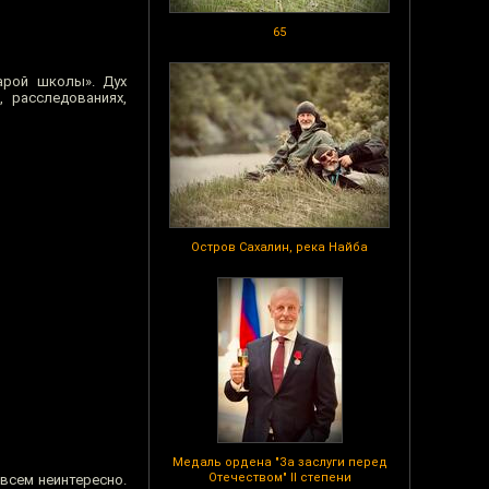
65
арой школы». Дух
, расследованиях,
Остров Сахалин, река Найба
Медаль ордена "За заслуги перед
Отечеством" II степени
овсем неинтересно.