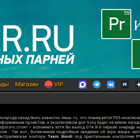
оды
Магазин
VIP
 полугода назад было известно лишь то, что планируется PS3-эксклюз
форменным проектом, а эксклюзивом для Sony будет не менее загад
орогого стоит – вспомнить хотя бы выход GTA III в первую очередь н
ли... Так вот, более-менее подробные сведения об игре жанра «инт
австралийская контора
Team Bondi
под пристальным контролем R*