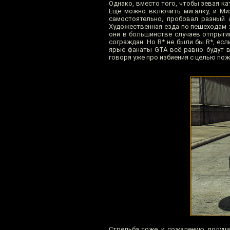
Однако, вместо того, чтобы зевая ка
Еще можно включить мигалку, и Мих
самостоятельно, пробовал разный 
Художественная езда по пешеходам з
они в большинстве случаев отпрыгив
сограждан. Но R* не были бы R*, есл
ярые фанаты GTA всё равно будут в
говоря уже про избиения с целью пож
Стрельба тоже, к сожалению, получи