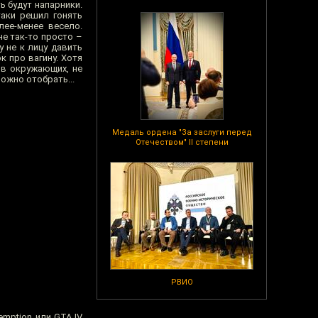
ь будут напарники.
таки решил гонять
лее-менее весело.
не так-то просто –
 не к лицу давить
к про вагину. Хотя
 в окружающих, не
ожно отобрать...
Медаль ордена "За заслуги перед
Отечеством" II степени
РВИО
mption или GTA IV