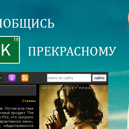
Стримы
ив. Потом все-таки
очный продукт The
а PS2, что сыграло
ерактивное кино»,
, общественности