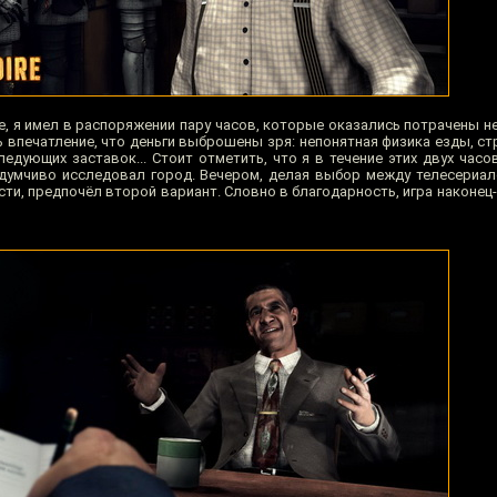
e, я имел в распоряжении пару часов, которые оказались потрачены не н
ь впечатление, что деньги выброшены зря: непонятная физика езды, с
ледующих заставок... Стоит отметить, что я в течение этих двух час
вдумчиво исследовал город. Вечером, делая выбор между телесериа
ности, предпочёл второй вариант. Словно в благодарность, игра наконец