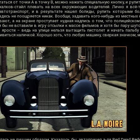
таться от точки А в точку В, можно нажать специальную кнопку, и рулит
алков-стайл плевать на всех окружающих водителей. Лично я всё-
автотранспорт, и в результате нашел болиды, рулить которыми бо
десь не поощряется никак. Вообще, задавить кого-нибудь из местных 
ают, а на экране проступает нудная надпись о том, что полицейскому
и бы не вставили в игру отсылки к массе фильмов и хотя бы пару шуто
 ярости – ведь на улице нельзя вытащить пистолет и начать пальбу
ивиться наличкой. Хорошо хоть, что любую машину, сверкая значком, м
лась не лучшим образом. Казалось бы, автоприцел а-ля Red Dead Rede