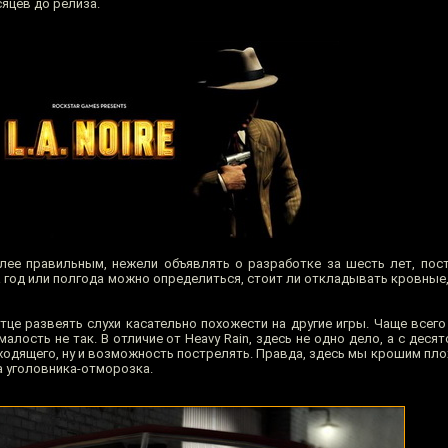
яцев до релиза.
лее правильным, нежели объявлять о разработке за шесть лет, пос
а год или полгода можно определиться, стоит ли откладывать кровные,
це развеять слухи касательно похожести на другие игры. Чаще всего 
малость не так. В отличие от Heavy Rain, здесь не одно дело, а с десят
одящего, ну и возможность пострелять. Правда, здесь мы крошим плох
а уголовника-отморозка.