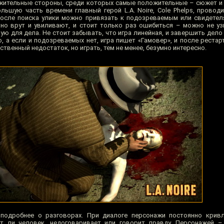
жительные стороны, среди которых самые положительные – сюжет и
ольшую часть времени главный герой L.A. Noire, Cole Phelps, провод
После поиска улики можно привязать к подозреваемым или свидетел
янно врут и увиливают, и стоит только раз ошибиться – можно не уз
ую для дела. Не стоит забывать, что игра линейная, и завершить дел
, а если и подозреваемых нет, игра пишет «Гамовер», и после рестар
твенный недостаток, но играть, тем не менее, безумно интересно.
 подробнее о разговорах. При диалоге персонажи постоянно кривл
т ли человек, недоговаривает или говорит правду. Персонажей –