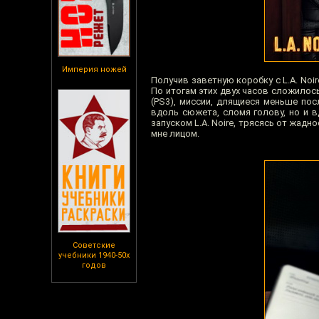
Империя ножей
Получив заветную коробку с L.A. Noir
По итогам этих двух часов сложилос
(PS3), миссии, длящиеся меньше пос
вдоль сюжета, сломя голову, но и 
запуском L.A. Noire, трясясь от жад
мне лицом.
Советские
учебники 1940-50х
годов