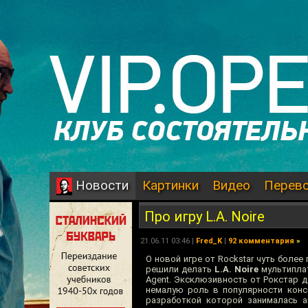
Картинки
Видео
Перев
Новости
Про игру L.A. Noire
21.06.11 03:46 |
Fred_K
|
92 комментария
»
О новой игре от Rockstar чуть более
решили делать
L.A. Noire
мультиплат
Agent. Эксклюзивность от Рокстар д
немалую роль в популярности консо
разработкой которой занималась 