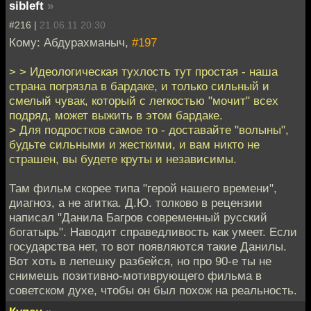
sibleft
»
#216 |
21.06.11 20:30
Кому: Абдурахманыч,
#197
> > Идеологическая тухлость тут простая - наша
страна погрязла в бардаке, и только сильный и
смелый чувак, который с легкостью "мочит" всех
подряд, может выжить в этом бардаке.
> Для подростков самое то - доставайте "волыны",
будьте сильными и жесткими, и вам никто не
страшен, вы будете круты и независимы.
Там фильм скорее типа "герой нашего времени",
диагноз, а не агитка. Д.Ю. толково в рецензии
написал "Данила Багров современный русский
богатырь". Наводит справедливость как умеет. Если
государства нет, то вот появляются такие Данилы.
Вот хоть в лепешку разбейся, но про 90-е ты не
снимешь позитивно-мотиврующего фильма в
советском духе, чтобы он был похож на реальность.