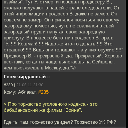
взаймы". Тут У. отмер, и поведал продюсеру В.,
сколько получают в нашей стране следователи. От
этой информации продюсер В. даже не замер. Он
совсем не замер. Он принялся носиться по своему
загородному поместью, чуть не свалился в свой
загородный пруд и напугал свою загородную
прислугу. В процессе беготни продюсер В. орал:
"У.!!!!! Кошмар!!!!! Надо же что-то делать!!!!! Это
страшно!!!!!! Ведь они голодают - а у них оружие!!!!!"
Продюсер В. - прекрасный, да. Прекрасный. Хорошо
все-таки, когда ты чаще вылетаешь на Сейшелы,
чем выезжаешь в Москву, да."©
Гном чирдашный
»
#239 |
21.06.11 21:30
Кому: Аблакат,
#235
> Про торжество уголовного кодекса - это
бабабановский же фильм "Война".
Где ты там торжество увидел? Торжество УК РФ?