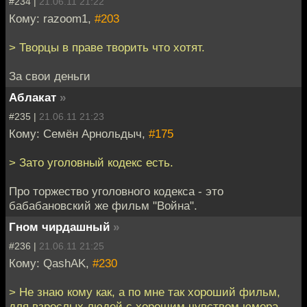
#234 |
21.06.11 21:22
Кому: razoom1,
#203
> Творцы в праве творить что хотят.
За свои деньги
Аблакат
»
#235 |
21.06.11 21:23
Кому: Семён Арнольдыч,
#175
> Зато уголовный кодекс есть.
Про торжество уголовного кодекса - это
бабабановский же фильм "Война".
Гном чирдашный
»
#236 |
21.06.11 21:25
Кому: QashAK,
#230
> Не знаю кому как, а по мне так хороший фильм,
для взрослых людей с хорошим чувством юмора.