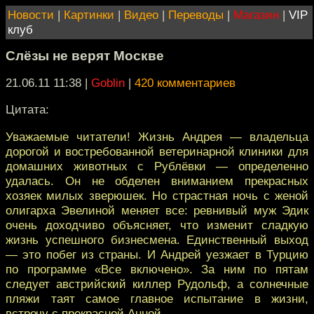
Новости
|
Картинки
|
Видео
|
Переводы
|
Магазин
|
VIP
клуб
Слёзы не верят Москве
21.06.11 11:38
|
Goblin
|
420 комментариев
Цитата:
Уважаемые читатели! Жизнь Андрея — владельца
дорогой и востребованной ветеринарной клиники для
домашних животных с Рублёвки — определенно
удалась. Он не обделен вниманием прекрасных
хозяек милых зверюшек. Но страстная ночь с женой
олигарха Эвелиной меняет все: ревнивый муж Эдик
очень доходчиво объясняет, что изменит сладкую
жизнь успешного бизнесмена. Единственный выход
— это побег из страны. И Андрей уезжает в Турцию
по программе «Все включено». За ним по пятам
следует австрийский киллер Рудольф, а солнечные
пляжи таят самое главное испытание в жизни,
встречу с прекрасной Анной…