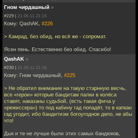
Гном чирдашный
»
#229 |
21.06.11 21:16
Кому: QashAK,
#226
> Камрад, без обид, но всё же - сопромат.
Ясен пень. Естественно без обид. Спасибо!
QashAK
»
#230 |
21.06.11 21:16
Кому: Гном чирдашный,
#225
> Не обратил внимание на такую старнную весчь,
все «герои» которые бандитам палки в колёса
ставят, наказаны судьбой, (есть такая фича у
«режиссера») то под кабину гад попадёт, то в капкан
гад угодит, ибо бандитизм богоугодное дело, не абы
что!
Дык и те не лучше были этих самых бандюков,