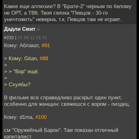
Какие еще аллюзии? В "Брате-2" черным по белому
не ОРТ, а ТВ6. Твоя связка "Певцов - 30-го
уничтожить" неверна, т.к. Певцов там не играет.
Дадли Смит
»
#232 |
21.06.11 21:21
Кому: Аблакат,
#91
> Кому: Gitan,
#88
>
> > "Вор" ещё.
>
> Схуябы?
В фильме все справедливо раскрыт один пункт,
особенно для женщин: свяжешся с вором - пиздец.
Кому: d1ma,
#100
см "Оружейный Барон". Там показан отличный
капиталист