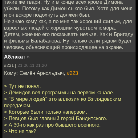
такие же твари. Ну и в конце всех кроме Димона
убили. Потому как Димон сыкло был. Хотя для меня
и он вскоре подохнуть должен был.
Не знаю кому как, а по мне так хороший фильм, для
взрослых людей с хорошим чувством юмора.
Детям, конечно его показывать нельзя. Как и Бригаду
и фильмы Балабанова. Ну только если рядом будет
человек, обьясняющий происходящее на экране.
Аблакат
»
#231 |
21.06.11 21:20
Кому: Семён Арнольдыч,
#223
> Тут не понял.
> Демидов вел программы на первом канале.
> "В мире людей" это аллюзия ко Взглядовским
передачам.
> Которые были только напервом.
> Певцов был главный герой Бандитского.
> А 30-го как раз про бывшего военного.
> Что не так?