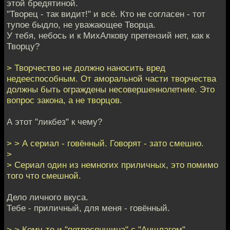
этой бредятиной.
"Творец - так видит!" и всё. Кто не согласен - тот
тупое быдло, не уважающее Творца.
У тебя, небось и к МихАлкову претензий нет, как к
Творцу?
> Творчество не должно наносить вред
недееспособным. От аморальной части творчества
должны быть ограждены несовершеннолетние. Это
вопрос закона, а не творцов.
А этот "ликбез" к чему?
> > А сериал - говённый. Говорят - зато смешно.
>
> Сериал один из немногих приличных, это помимо
того что смешной.
Дело личного вкуса.
Тебе - приличный, для меня - говённый.
> > Кому-то и "петросянщина" с "Аншлагом" -