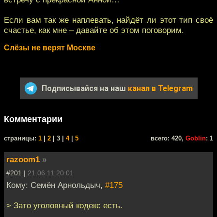
Если вам так же наплевать, найдёт ли этот тип своё
счастье, как мне – давайте об этом поговорим.
Слёзы не верят Москве
Подписывайся на наш
канал в Telegram
Комментарии
cтраницы:
1
|
2
| 3 |
4
|
5
всего: 420,
Goblin
: 1
razoom1
»
#201 |
21.06.11 20:01
Кому: Семён Арнольдыч,
#175
> Зато уголовный кодекс есть.