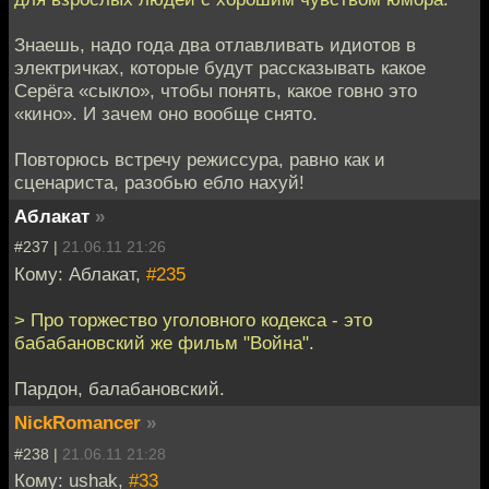
Знаешь, надо года два отлавливать идиотов в
электричках, которые будут рассказывать какое
Серёга «сыкло», чтобы понять, какое говно это
«кино». И зачем оно вообще снято.
Повторюсь встречу режиссура, равно как и
сценариста, разобью ебло нахуй!
Аблакат
»
#237 |
21.06.11 21:26
Кому: Аблакат,
#235
> Про торжество уголовного кодекса - это
бабабановский же фильм "Война".
Пардон, балабановский.
NickRomancer
»
#238 |
21.06.11 21:28
Кому: ushak,
#33