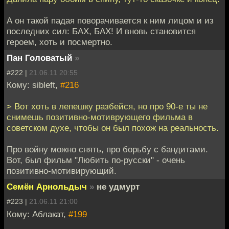
А он такой падая поворачивается к ним лицом и из
последних сил: БАХ, БАХ! И вновь становится
героем, хоть и посмертно.
Пан Головатый
»
#222 |
21.06.11 20:55
Кому: sibleft,
#216
> Вот хоть в лепешку разбейся, но про 90-е ты не
снимешь позитивно-мотиврующего фильма в
советском духе, чтобы он был похож на реальность.
Про войну можно снять, про борьбу с бандитами.
Вот, был фильм "Любить по-русски" - очень
позитивно-мотивирующий.
Семён Арнольдыч
»
не удмурт
#223 |
21.06.11 21:00
Кому: Аблакат,
#199