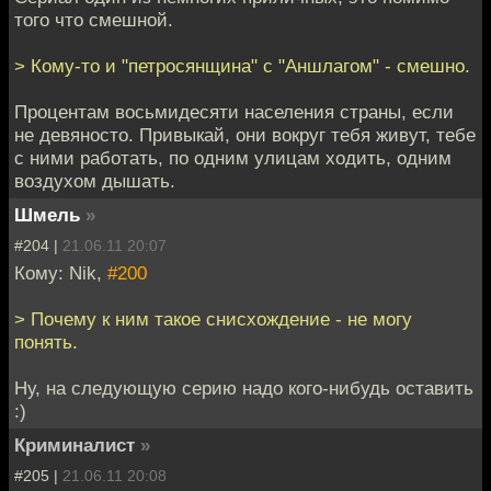
того что смешной.
> Кому-то и "петросянщина" с "Аншлагом" - смешно.
Процентам восьмидесяти населения страны, если
не девяносто. Привыкай, они вокруг тебя живут, тебе
с ними работать, по одним улицам ходить, одним
воздухом дышать.
Шмель
»
#204 |
21.06.11 20:07
Кому: Nik,
#200
> Почему к ним такое снисхождение - не могу
понять.
Ну, на следующую серию надо кого-нибудь оставить
:)
Криминалист
»
#205 |
21.06.11 20:08