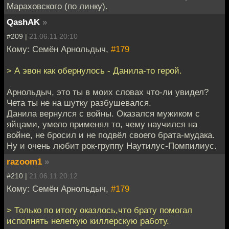
Мараховского (по линку).
QashAK
»
#209 |
21.06.11 20:10
Кому: Семён Арнольдыч,
#179
> А эвон как обернулось - Данила-то герой.
Арнольдыч, это ты в моих словах что-ли увидел?
Чета ты не на шутку разбушевался.
Данила вернулся с войны. Оказался мужиком с
яйцами, умело применял то, чему научился на
войне, не бросил и не подвёл своего брата-мудака.
Ну и очень любит рок-группу Наутилус-Помпилиус.
razoom1
»
#210 |
21.06.11 20:12
Кому: Семён Арнольдыч,
#179
> Только по итогу оказлось,что брату помогал
исполнять нелегкую киллерскую работу.