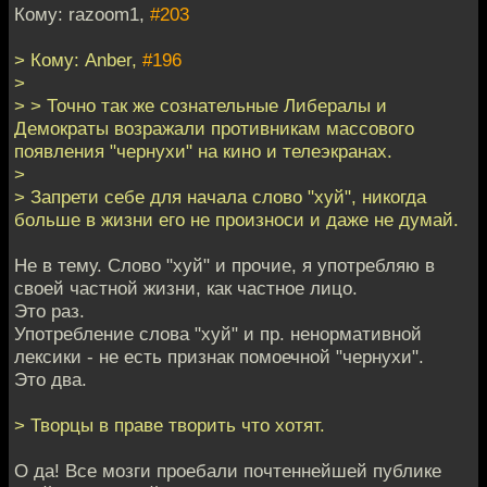
Кому: razoom1,
#203
> Кому: Anber,
#196
>
> > Точно так же сознательные Либералы и
Демократы возражали противникам массового
появления "чернухи" на кино и телеэкранах.
>
> Запрети себе для начала слово "хуй", никогда
больше в жизни его не произноси и даже не думай.
Не в тему. Слово "хуй" и прочие, я употребляю в
своей частной жизни, как частное лицо.
Это раз.
Употребление слова "хуй" и пр. ненормативной
лексики - не есть признак помоечной "чернухи".
Это два.
> Творцы в праве творить что хотят.
О да! Все мозги проебали почтеннейшей публике