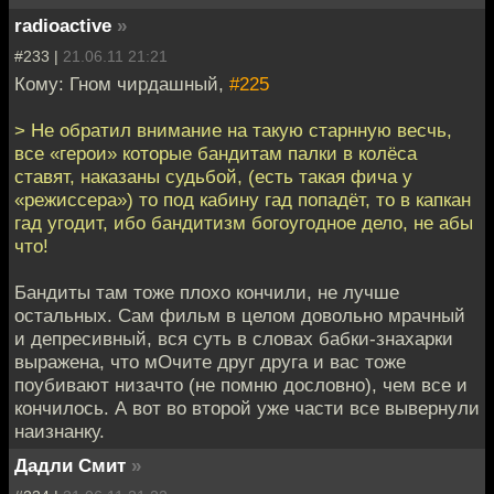
radioactive
»
#233 |
21.06.11 21:21
Кому: Гном чирдашный,
#225
> Не обратил внимание на такую старнную весчь,
все «герои» которые бандитам палки в колёса
ставят, наказаны судьбой, (есть такая фича у
«режиссера») то под кабину гад попадёт, то в капкан
гад угодит, ибо бандитизм богоугодное дело, не абы
что!
Бандиты там тоже плохо кончили, не лучше
остальных. Сам фильм в целом довольно мрачный
и депресивный, вся суть в словах бабки-знахарки
выражена, что мОчите друг друга и вас тоже
поубивают низачто (не помню дословно), чем все и
кончилось. А вот во второй уже части все вывернули
наизнанку.
Дадли Смит
»