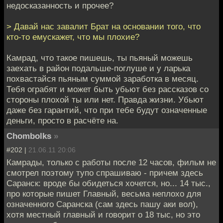
недосказанность и прочее?
> Давай нас завалит Брат на основании того, что
кто-то емускажет, что мы плохие?
Камрад, что такое пишешь, ты пьяный можешь
заехать в район подальше-поглуше и у ларька
похвастайся пьяным суммой заработка в месяц.
Тебя ограбят и может быть убьют без рассказов со
стороны плохой ты или нет. Правда жизни. Убьют
даже без гарантий, что при тебе будут означенные
деньги, просто в расчёте на.
Chombolks
»
#202 |
21.06.11 20:06
Камрады, только с работы после 12 часов, фильм не
смотрел поэтому тупо спрашиваю - причем здесь
Саранск: вроде бы обидеться хочется, но... 14 тыс.,
про которые пишет Главный, весьма неплохо для
означенного Саранска (сам здесь пашу аки вол),
хотя местный главный и говорит о 18 тыс, но это