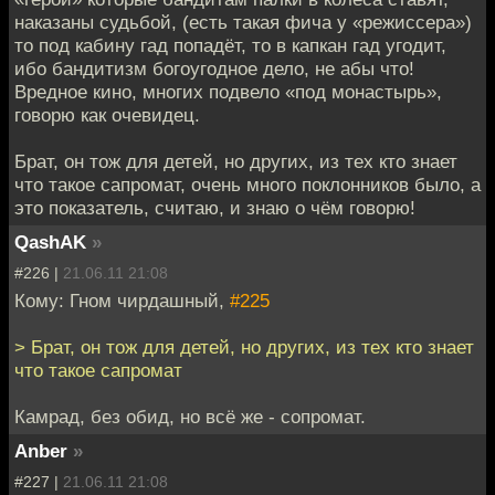
наказаны судьбой, (есть такая фича у «режиссера»)
то под кабину гад попадёт, то в капкан гад угодит,
ибо бандитизм богоугодное дело, не абы что!
Вредное кино, многих подвело «под монастырь»,
говорю как очевидец.
Брат, он тож для детей, но других, из тех кто знает
что такое сапромат, очень много поклонников было, а
это показатель, считаю, и знаю о чём говорю!
QashAK
»
#226 |
21.06.11 21:08
Кому: Гном чирдашный,
#225
> Брат, он тож для детей, но других, из тех кто знает
что такое сапромат
Камрад, без обид, но всё же - сопромат.
Anber
»
#227 |
21.06.11 21:08