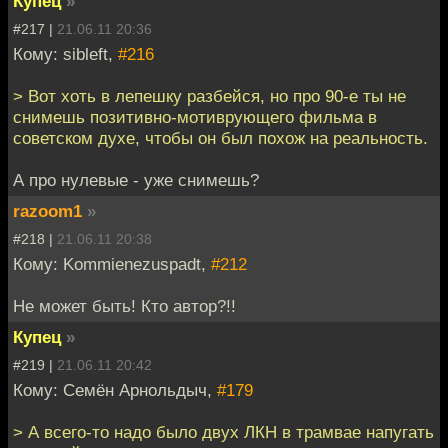
Купец
»
#217 |
21.06.11 20:36
Кому: sibleft,
#216
> Вот хоть в лепешку разбейся, но про 90-е ты не
снимешь позитивно-мотиврующего фильма в
советском духе, чтобы он был похож на реальность.
А про нулевые - уже снимешь?
razoom1
»
#218 |
21.06.11 20:38
Кому: Kommienezuspadt,
#212
Не может быть! Кто автор?!!
Купец
»
#219 |
21.06.11 20:42
Кому: Семён Арнольдыч,
#179
> А всего-то надо было двух ЛКН в трамвае напугать