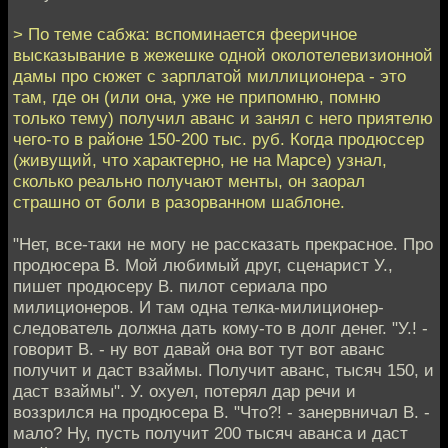
> По теме сабжа: вспоминается фееричное
высказывание в жежешке одной околотелевизионной
дамы про сюжет с зарплатой миллиционера - это
там, где он (или она, уже не припомню, помню
только тему) получил аванс и занял с него приятелю
чего-то в районе 150-200 тыс. руб. Когда продюссер
(живущий, что характерно, не на Марсе) узнал,
сколько реально получают менты, он заорал
страшно от боли в разорванном шаблоне.
"Нет, все-таки не могу не рассказать прекрасное. Про
продюсера В. Мой любимый друг, сценарист У.,
пишет продюсеру В. пилот сериала про
милиционеров. И там одна телка-милиционер-
следователь должна дать кому-то в долг денег. "У.! -
говорит В. - ну вот давай она вот тут вот аванс
получит и даст взаймы. Получит аванс, тысяч 150, и
даст взаймы". У. охуел, потерял дар речи и
воззрился на продюсера В. "Что?! - занервничал В. -
мало? Ну, пусть получит 200 тысяч аванса и даст