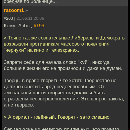
средняя по больнице...
razoom1
»
#203 |
21.06.11 20:06
Кому: Anber,
#196
> Точно так же сознательные Либералы и Демократы
возражали противникам массового появления
"чернухи" на кино и телеэкранах.
Запрети себе для начала слово "хуй", никогда
больше в жизни его не произноси и даже не думай.
Творцы в праве творить что хотят. Творчество не
должно наносить вред недееспособным. От
аморальной части творчества должны быть
ограждены несовершеннолетние. Это вопрос закона,
а не творцов.
> А сериал - говённый. Говорят - зато смешно.
Сериал один из немногих приличных, это помимо