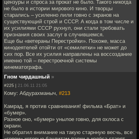
цензуры и спроса за прокат не было. Такого никогда
не было в истории мирового кино. И творцы
старались – усиленно лили говно с экранов на
существующий строй и СССР. А когда в том числе и
их усилиями СССР рухнул, они стали требовать
признания своих заслуг в случившемся.
Еще бы «ветераны Перестройки». Похоже, масса
кинодеятелей отойти от «семилетки» не может до
сих пор. Все их усилия направлены на воссоздание
именно той – перестроечной системы
кинематографа.
Гном чирдашный
»
#225 |
21.06.11 21:05
Кому: Абдурахманыч,
#213
Камрад, я против сравнивания! фильма «Брат» и
«бумер».
Разное оно, «бумер» унылое говно, для охлоса с
окраин.
Не обратил внимание на такую старнную весчь, все
«герои» которые бандитам палки в колёса ставят,