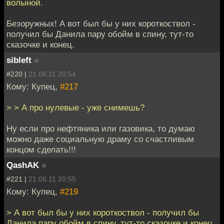
волыной.
Безоружных! А вот был бы у них короткоствол -
получил бы Данила пару обойм в спину, тут-то
сказочке и конец.
sibleft
»
#220 |
21.06.11 20:54
Кому: Купец,
#217
> > А про нулевые - уже снимешь?
Ну если про нефтяника или газовика, то думаю
можно даже социальную драму со счастливым
концом сделать!!!
QashAK
»
#221 |
21.06.11 20:55
Кому: Купец,
#219
> А вот был бы у них короткоствол - получил бы
Данила пару обойм в спину, тут-то сказочке и конец.