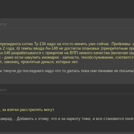
00:21
президента сотню Ту-134 надо на что-то менять уже сейчас. Проблемы: 
 2 года, б) темпы ввода Ан-148 не достигли плановых (приоритетным про
 Ан-148 разрабатывался с прицелом на ВПП низкого качества (включая г
 - даже если накупить иномарок - запчасти, техобслуживание, соответ
, наконец, проклятые деньги, которых нет.
так тянули до последнего надо что то делать пока они пачками не посыпа
00:27
, за взятки расстрелять могут.
амрад... Добавить к этому, что и за наркоту тоже, и все становится поня