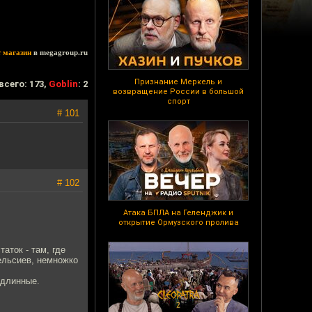
т магазин
в megagroup.ru
Признание Меркель и
всего: 173,
Goblin
: 2
возвращение России в большой
спорт
# 101
# 102
Атака БПЛА на Геленджик и
открытие Ормузского пролива
аток - там, где
цельсиев, немножко
 длинные.