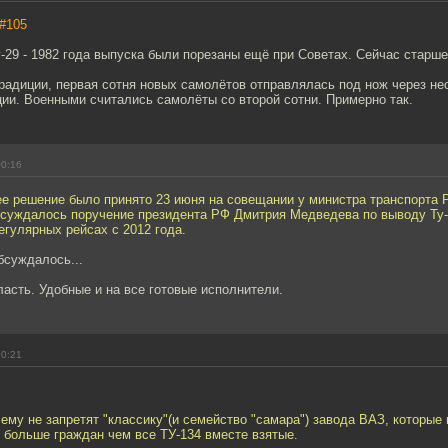
#105
29 - 1982 года выпуска были порезаны ещё при Советах. Сейчас старше
радиции, первая сотня новых самолётов отправлялась под нож через нес
ии. Военными считались самолёты со второй сотни. Примерно так.
00:16
е решение было принято 23 июня на совещании у министра транспорта 
обсуждалось поручение президента РФ Дмитрия Медведева по выводу Ту-
егулярных рейсах c 2012 года.
бсуждалось...
асть. Удобные и на все готовые исполнители.
00:21
ему не запретят "классику"(и семейство "самара") завода ВАЗ, которые 
 больше граждан чем все ТУ-134 вместе взятые.