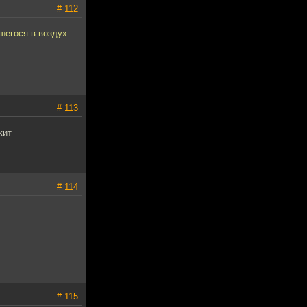
# 112
шегося в воздух
# 113
жит
# 114
# 115