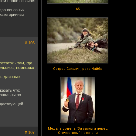
мном плане означает
65
два основных
 категорийных
# 106
статок - там, где
цельсиев, немножко
Остров Сахалин, река Найба
нь длинные.
казать что:
иональны по
существующей
Медаль ордена "За заслуги перед
# 107
Отечеством" II степени