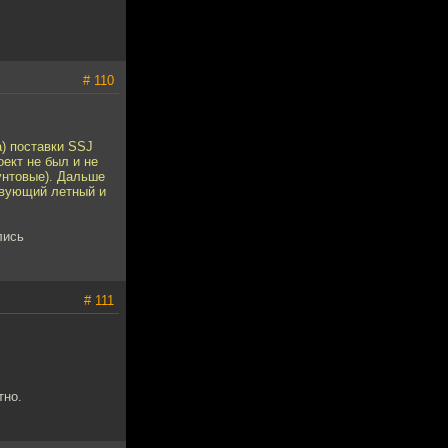
# 110
а) поставки SSJ
ект не был и не
рунтовые). Дальше
ствующий летный и
лись
# 111
тно.