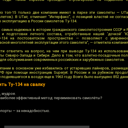
из топ-15 только две компании имеют в парке эти самолеты — UTai
летов). В UTair, отмечает "Интерфакс", с позицией властей не соглас
эксплуатацию в России самолетов Ту-134.
из самых надежных в истории гражданского самолетостроения СССР и 
 и подготовки летного состава, отработанные нашей 'дочкой' 'Ю
у-134 на постсоветском пространстве — позволяют с уверенно
ной многолетней эксплуатации этого самолета", — отметила компания
сти ответить на вопрос, на чем при выводе Ту-134 из использован
ы Северо-Запада и Сибири. Дело в том, что взлетно-посадочные по
 для обслуживания современных российских и зарубежных самолетов.
пании в основном уже избавились от устаревших лайнеров, размеща
 РФ при помощи иностранцев Superjet. В России и за рубежом прод
 поднявшегося в воздух еще в 1963 году. Всего было выпущено 852 дан
ть Ту-134 на свалку
, мудрое.
 наиболее эффективный метод: переименовать самолёты?
опорты — за ненадобностью.