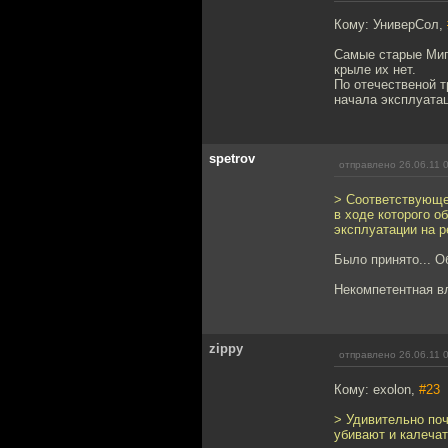
Кому: УниверСол,
Самые старые Миг-
крыле их нет.
По отечественой т
начала эксплуатац
spetrov
отправлено 26.06.11 
> Соответствующе
в ходе которого 
эксплуатации на р
Было принято... О
Некомпетентная вл
zippy
отправлено 26.06.11 
Кому: exolon,
#23
> Удивительно поч
убивают и калечат