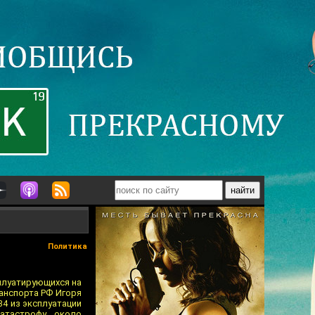
Политика
плуатирующихся на
анспорта РФ Игоря
4 из эксплуатации
атастрофу около