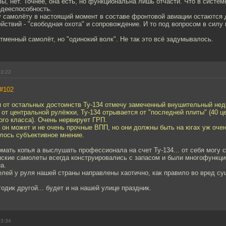
вы, нет. Точнее, она есть, но функциональна лишь отчасти. Что в систе
дееспособность.
 самолёту в настоящий момент в составе фронтовой авиации остаются 
йствий - "свободная охота" и сопровождение. И то под вопросом в силу
отменный самолёт, но "одинокий волк". Не так это всё задумывалось.
23:22
#102
 от остальных достоинств Ту-134 отмечу замеченный внушительный недо
 от центральной рулёжки, Ту-134 отрывается от "последней плиты" (40 
ого класса). Очень нервирует ГРП.
 он может и не очень прочные ВПП, но они должны быть на югах уж оче
лось субъективное мнение.
мать копья а выслушать профессионала на счет Ту-134... от себя могу с
нские самолеты всегда конструировались с запасом и были многофункц
а.
телей у руля нашей страны направлены хаотично, как правило во вред 
годик другой... будет и на нашей улице праздник.
23:34