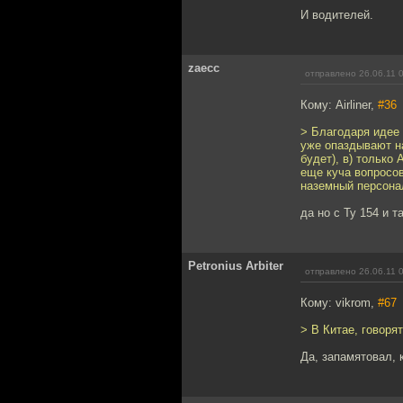
И водителей.
zaecc
отправлено 26.06.11 
Кому: Airliner,
#36
> Благодаря идее 
уже опаздывают на
будет), в) только
еще куча вопросов
наземный персонал
да но с Ту 154 и 
Petronius Arbiter
отправлено 26.06.11 
Кому: vikrom,
#67
> В Китае, говорят
Да, запамятовал, к