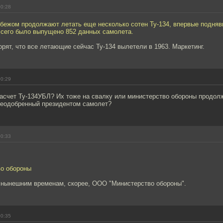
00:28
убежом продолжают летать еще несколько сотен Ту-134, впервые подняв
Всего было выпущено 852 данных самолета.
ворят, что все летающие сейчас Ту-134 вылетели в 1963. Маркетинг.
00:29
насчет Ту-134УБЛ? Их тоже на свалку или министерство обороны продол
неодобренный президентом самолет?
00:33
во обороны
о нынешним временам, скорее, ООО "Министерство обороны".
00:35