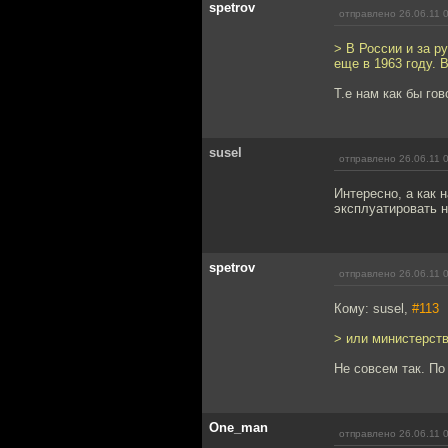
spetrov
отправлено 26.06.11 
> В России и за р
еще в 1963 году. 
Т.е нам как бы го
susel
отправлено 26.06.11 
Интересно, а как 
эксплуатировать 
spetrov
отправлено 26.06.11 
Кому: susel,
#113
> или министерст
Не совсем так. П
One_man
отправлено 26.06.11 