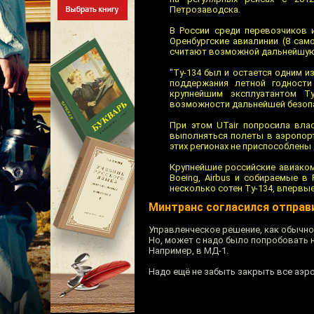
Петрозаводска.
В России среди перевозчиков 
Оренбургские авиалинии (8 само
считают возможной дальнейшую 
"Ту-134 был и остается одним 
поддержания летной годности
крупнейшим эксплуатантом Т
возможности дальнейшей безопас
При этом UTair попросила вла
выполняться полеты в аэропорт
этих регионах не приспособлены
Крупнейшие российские авиаком
Boeing, Airbus и собираемые в
несколько сотен Ту-134, впервые
Минтранс согласился отправи
Управленческое решение, как обычно
Но, может с надо было попробовать
Например, в МД-1.
Надо ещё не забыть закрыть все аэр