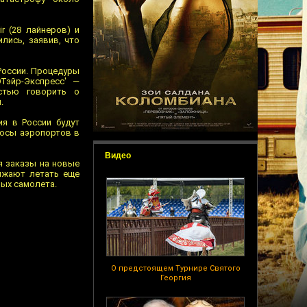
r (28 лайнеров) и
ились, заявив, что
России. Процедуры
Тэйр-Экспресс' —
стью говорить о
.
ия в России будут
лосы аэропортов в
Видео
я заказы на новые
олжают летать еще
ных самолета.
О предстоящем Турнире Святого
Георгия