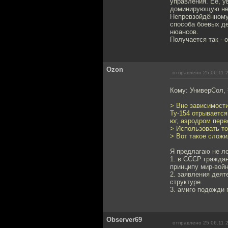
управления. Её, у
доминирующую не
Непревзойдённому
способа боевых де
нюансов.
Получается так - 
Ozon
отправлено 25.06.11 
Кому: УниверСол,
> Вне зависимости
Ту-154 отрывается
юг, аэродром перв
> Использовать-то
> Вот такое сложи
Я предлагаю не ло
1. в СССР гражда
принципу мир-войн
2. заявления дея
структуре.
3. амиго подожди 
Observer69
отправлено 25.06.11 