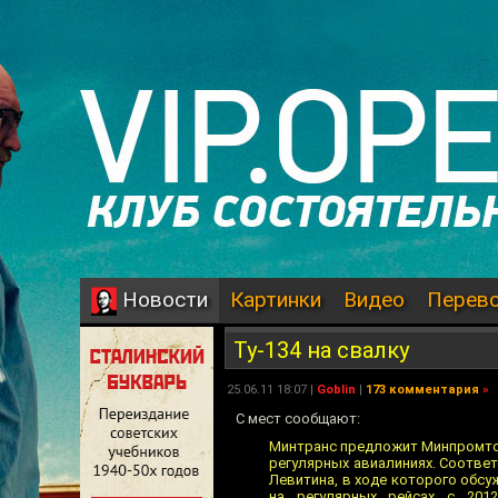
Картинки
Видео
Перев
Новости
Ту-134 на свалку
25.06.11 18:07 |
Goblin
|
173 комментария
»
С мест сообщают:
Минтранс предложит Минпромтор
регулярных авиалиниях. Соотве
Левитина, в ходе которого обс
на регулярных рейсах c 201