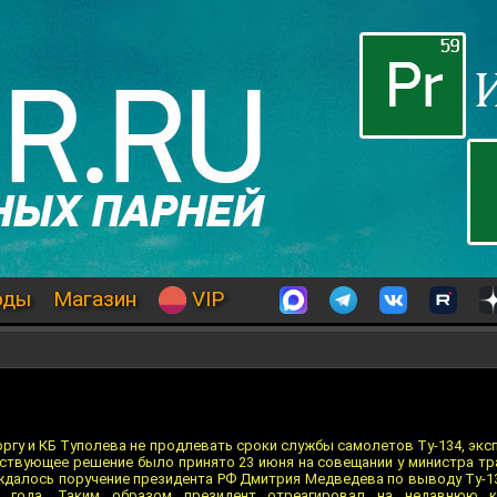
оды
Магазин
VIP
гу и КБ Туполева не продлевать сроки службы самолетов Ту-134, экс
тствующее решение было принято 23 июня на совещании у министра тр
уждалось поручение президента РФ Дмитрия Медведева по выводу Ту-13
2 года. Таким образом президент отреагировал на недавнюю к