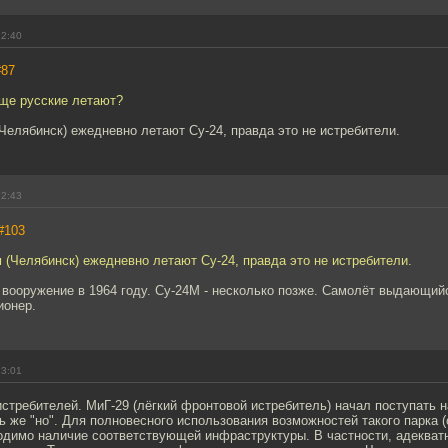
22:40
#87
еще русские летают?
елябинск) ежедневно летают Су-24, правда это не истребители.
22:43
#103
(Челябинск) ежедневно летают Су-24, правда это не истребители.
 вооружение в 1964 году. Су-24М - несколько позже. Самолёт выдающий
ионер.
23:01
 истребителей. МиГ-29 (лёгкий фронтовой истребитель) начал поступать 
ть же "но". Для полновесного использования возможностей такого парка 
ходимо наличие соответствующей инфраструктуры. В частности, адекват