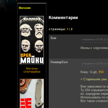
Магазин
Комментарии
cтраницы:
1
| 2
Siar
отправлено 25.06.11 
Иконы с хоругвями
УниверСол
отправлено 25.06.11 
Магазин
Кому: G-git,
#94
ОПЕРМАЙКИ
> Старенькие уже
Вне зависимости о
Ту-154 отрывается
юг, аэродром перв
Использовать-то о
Вот такое сложил