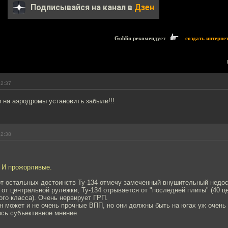
Подписывайся на канал в
Дзен
Goblin рекомендует
создать интерне
22:37
 на аэродромы установитъ забыли!!!
22:38
. И прожорливые.
т остальных достоинств Ту-134 отмечу замеченный внушительный недост
 от центральной рулёжки, Ту-134 отрывается от "последней плиты" (40 
ого класса). Очень нервирует ГРП.
н может и не очень прочные ВПП, но они должны быть на югах уж очень
ось субъективное мнение.