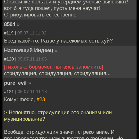
С какой же пользой и усердием ученые выясняют!
вот б я туда пошел, пусть меня научат!
Стрибулировать естественно
8504
»
#119 |
05.07.11 11:02
Бред какой-то. Разве у насекомых есть хуй?
Настоящий Индеец
»
#120 |
05.07.11 11:06
[тихонько бормочет, пытаясь запомнить]
стридуляция, стридуляция, стридуляция...
pure_evil
»
#121 |
05.07.11 11:18
Кому: medic,
#23
> Непонятно, стридуляция это онанизм или
музицирование?
Вообще, стридуляция значит стрекотание. И
производится трением выростов о гребешки. Не