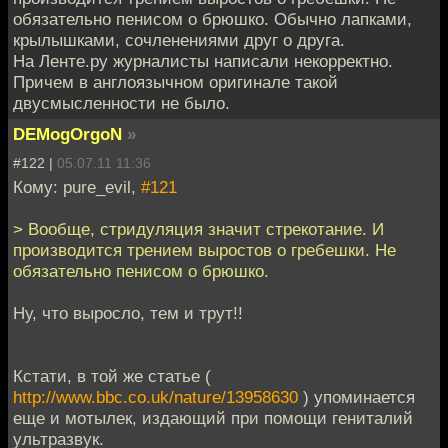
обязательно пенисом о брюшко. Обычно лапками,
крылышками, сочленениями друг о друга.
На Ленте.ру журналисты написали некорректно.
Причем в англоязычном оригинале такой
двусмысленности не было.
DEMogOrgoN
»
#122 |
05.07.11 11:36
Кому: pure_evil,
#121
> Вообще, стридуляция значит стрекотание. И
производится трением выростов о гребешки. Не
обязательно пенисом о брюшко.
Ну, что выросло, тем и трут!!
Кстати, в той же статье (
http://www.bbc.co.uk/nature/13958630
) упоминается
еще и мотылек, издающий при помощи гениталий
ультразвук.