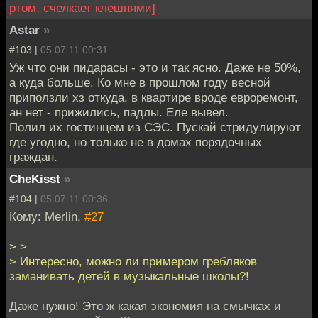
ртом, счелкает клешнями]
Astar
»
#103 |
05.07.11 00:31
Уж что они пидарасы - это и так ясно. Даже не 50%,
а куда больше. Ко мне в прошлом году весной
приползли хз откуда, в квартире вроде евроремонт,
ан нет - прижились, падлы. Еле вывел.
Полил их гостинцем из СЭС. Пускай стридулируют
где угодно, но только не в домах порядочных
граждан.
CheKisst
»
#104 |
05.07.11 00:36
Кому: Merlin,
#27
> >
> Интересно, можно ли примером гребляков
заманивать детей в музыкальные школы?!
Даже нужно! Это ж какая экономия на смычках и