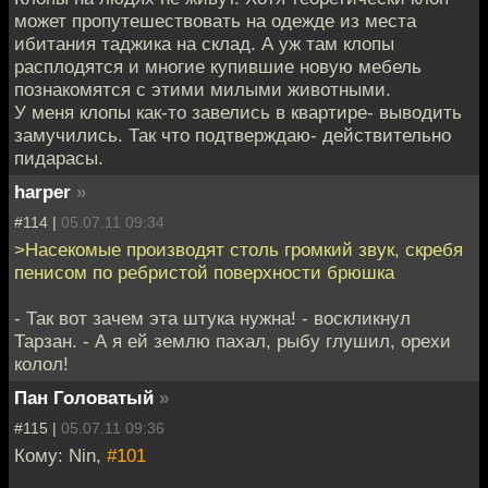
может пропутешествовать на одежде из места
ибитания таджика на склад. А уж там клопы
расплодятся и многие купившие новую мебель
познакомятся с этими милыми животными.
У меня клопы как-то завелись в квартире- выводить
замучились. Так что подтверждаю- действительно
пидарасы.
harper
»
#114 |
05.07.11 09:34
>Насекомые производят столь громкий звук, скребя
пенисом по ребристой поверхности брюшка
- Так вот зачем эта штука нужна! - воскликнул
Тарзан. - А я ей землю пахал, рыбу глушил, орехи
колол!
Пан Головатый
»
#115 |
05.07.11 09:36
Кому: Nin,
#101