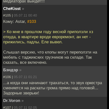
медиаторах выйдет!!!
CheKisst
»
#105 |
05.07.11 00:40
Кому: Astar,
#103
> Ко мне в прошлом году весной приползли хз
откуда, в квартире вроде евроремонт, ан нет -
прижились, падлы. Еле вывел.
Слышал версию, что клопы могут переползти на
мебель с таджикских грузчиков на складе. Так
сказать, все включено.
Бэндэр
»
#106 |
05.07.11 01:21
...а когда они начинают трахаться, то звук оркестра
сменяется на раскаты грома прямо над головой...
Задорные зверьки!
Dr.Voron
»
#107 |
05.07.11 02:05