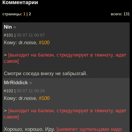
Комментарии
cтраницы:
1
| 2
всего: 131
Nin
»
#101 |
05.07.11 00:07
Кому: dr.noise,
#100
>
[выходит на балкон, стридулирует в темноту, ждет
самок]
Смотри соседа внизу не забрызгай.
MrRiddick
»
#102 |
05.07.11 00:24
Кому: dr.noise,
#100
>
[выходит на балкон, стридулирует в темноту, ждет
самок]
Хорошо, хорошо. Иду.
[шевелит щупальцами надо