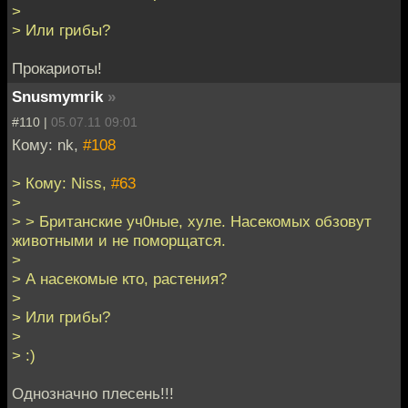
>
> Или грибы?
Прокариоты!
Snusmymrik
»
#110 |
05.07.11 09:01
Кому: nk,
#108
> Кому: Niss,
#63
>
> > Британские уч0ные, хуле. Насекомых обзовут
животными и не поморщатся.
>
> А насекомые кто, растения?
>
> Или грибы?
>
> :)
Однозначно плесень!!!