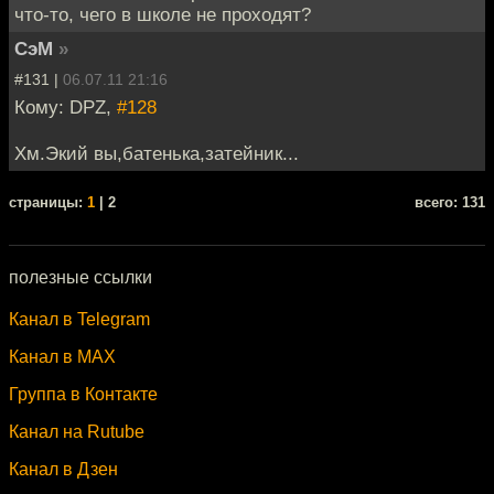
что-то, чего в школе не проходят?
СэМ
»
#131 |
06.07.11 21:16
Кому: DPZ,
#128
Хм.Экий вы,батенька,затейник...
cтраницы:
1
| 2
всего: 131
полезные ссылки
Канал в Telegram
Канал в MAX
Группа в Контакте
Канал на Rutube
Канал в Дзен