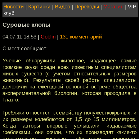
Новости
|
Картинки
|
Видео
|
Переводы
|
Магазин
|
VIP
клуб
Суровые клопы
04.07.11 18:53
|
Goblin
|
131 комментарий
С мест сообщают:
Ученые обнаружили животное, издающее самые
громкие звуки среди всех известным специалистам
живых существ (с учетом относительных размеров
животных). Результаты своей работы специалисты
доложили на ежегодной основной встрече общества
экспериментальной биологии, которая проходила в
Глазго.
Гребляки относятся к семейству полужесткокрылых, и
их размеры колеблются от 1,5 до 15 миллиметров.
Когда авторы впервые услышали издаваемые
гребляками, они сочли, что их производят какие-то
относительно крупные обитатели водоемов.