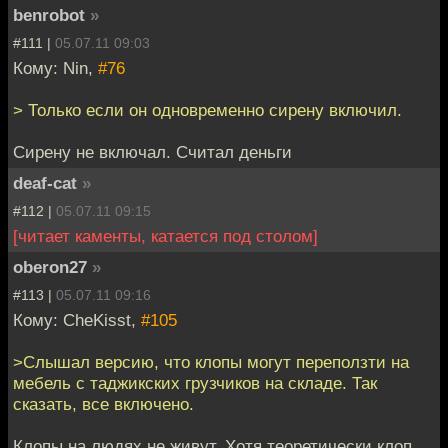
benrobot
»
#111 |
05.07.11 09:03
Кому: Nin,
#76
> Только если он одновременно сирену включил.
Сирену не включал. Считал деньги
deaf-cat
»
#112 |
05.07.11 09:15
[читает каменты, катается под столом]
oberon27
»
#113 |
05.07.11 09:16
Кому: CheKisst,
#105
>Слышал версию, что клопы могут переползти на
мебель с таджикских грузчиков на складе. Так
сказать, все включено.
Клопы на людях не живут. Хотя теоретически клоп