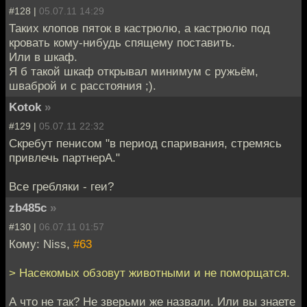
#128 |
05.07.11 14:29
Таких клопов пяток в кастрюлю, а кастрюлю под
кровать кому-нибудь спящему поставить.
Или в шкаф.
Я б такой шкаф открывал минимум с ружьём,
шваброй и с расстояния ;).
Kotok
»
#129 |
05.07.11 22:32
Скребут пенисом "в период спаривания, стремясь
привлечь партнерА."
Все гребляки - геи?
zb485c
»
#130 |
06.07.11 01:57
Кому: Niss,
#63
> Насекомых обзовут животными и не поморщатся.
А что не так? Не зверьми же назвали. Или вы знаете