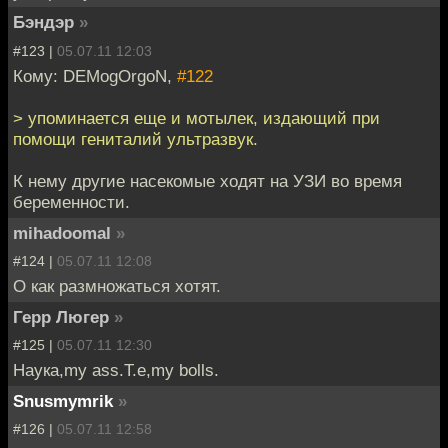
Бэндэр
»
#123 |
05.07.11 12:03
Кому: DEMogOrgoN,
#122
> упоминается еще и мотылек, издающий при
помощи гениталий ультразвук.
К нему другие насекомые ходят на УЗИ во время
беременности.
mihadoomal
»
#124 |
05.07.11 12:08
О как размножаться хотят.
Герр Люгер
»
#125 |
05.07.11 12:30
Наука,my ass.Т.е,my bolls.
Snusmymrik
»
#126 |
05.07.11 12:58