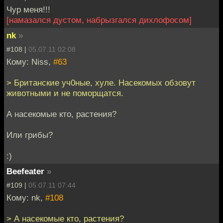
Чур меня!!!
[намазался дустом, набрызгался дихлофосом]
nk
»
#108 |
05.07.11 02:08
Кому: Niss,
#63
> Британские уч0ные, хуле. Насекомых обзовут
животными и не поморщатся.
А насекомые кто, растения?
Или грибы?
:)
Beefeater
»
#109 |
05.07.11 07:44
Кому: nk,
#108
> А насекомые кто, растения?