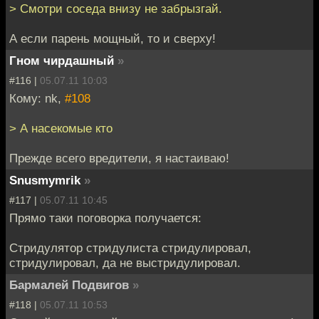
> Смотри соседа внизу не забрызгай.
А если парень мощный, то и сверху!
Гном чирдашный
»
#116 |
05.07.11 10:03
Кому: nk,
#108
> А насекомые кто
Прежде всего вредители, я настаиваю!
Snusmymrik
»
#117 |
05.07.11 10:45
Прямо таки поговорка получается:
Стридулятор стридулиста стридулировал,
стридулировал, да не выстридулировал.
Бармалей Подвигов
»
#118 |
05.07.11 10:53