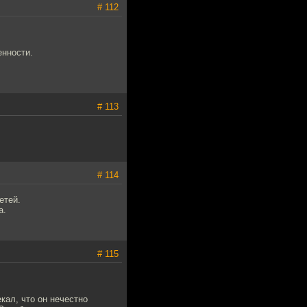
# 112
енности.
# 113
# 114
етей.
а.
# 115
кал, что он нечестно