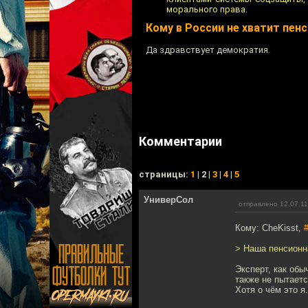
морального права.
Кому в России не хватит пен
Да здравствует демократия.
Комментарии
cтраницы:
1
| 2 |
3
|
4
|
5
УниверСол
отправлено 12.07.11
Кому: CheKisst,
> Наша пенсионн
Эксперт, как обы
также не пытаетс
Хотя о чём это 