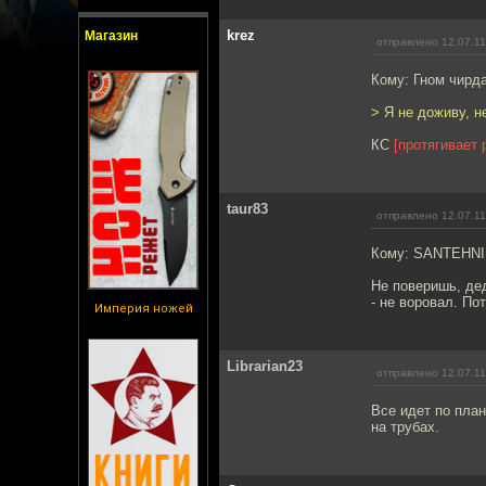
krez
Магазин
отправлено 12.07.11
Кому: Гном чир
> Я не доживу, н
КС
[протягивает 
taur83
отправлено 12.07.11
Кому: SANTEHN
Не поверишь, дед
- не воровал. По
Империя ножей
Librarian23
отправлено 12.07.11
Все идет по план
на трубах.