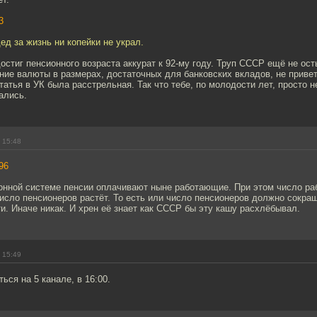
3
ед за жизнь ни копейки не украл.
 достиг пенсионного возраста аккурат к 92-му году. Труп СССР ещё не ос
ие валюты в размерах, достаточных для банковских вкладов, не привет
статья в УК была расстрельная. Так что тебе, по молодости лет, просто 
ались.
 15:48
96
онной системе пенсии оплачивают ныне работающие. При этом число ра
исло пенсионеров растёт. То есть или число пенсионеров должно сокра
. Иначе никак. И хрен её знает как СССР бы эту кашу расхлёбывал.
 15:49
ься на 5 канале, в 16:00.