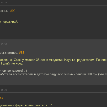
 15:37
дашный,
#90
е переживай.
 15:37
ое жЫвотное,
#83
 отлично. Стаж у матери 38 лет в Академии Наук гл. редактором. Пенсия 
 Гуляй, не хочу.
черяво живете! :-)
работала воспитателем в детском саду всю жизнь - пенсия 800 грн (это 1
 15:38
#3
джетной сферы: врачи, учителя...?