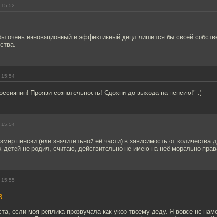
 15:52
 бы очень инновационный и эффективный децл лишился бы своей собств
ства.
 15:54
оссиянин! Прояви сознательность! Сдохни до выхода на пенсию!" :)
 15:54
змер пенсии (или значительной её части) в зависимость от количества д
ух детей не родил, считаю, действительно не имею на неё морально прав
 15:55
3
та, если моя реплика прозвучала как укор твоему деду. Я вовсе не наме