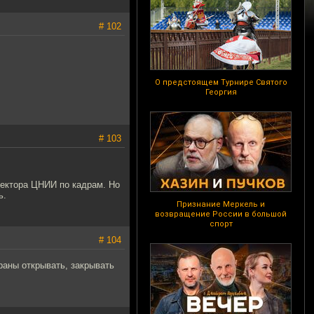
# 102
О предстоящем Турнире Святого
Георгия
# 103
ректора ЦНИИ по кадрам. Но
ь.
Признание Меркель и
возвращение России в большой
спорт
# 104
краны открывать, закрывать