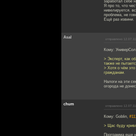
заработал себе н
Я про то, что че
нивелируется. вс
проблема, не гов
Ещё раз извини.
Asal
отправлено 12.07.11
Кому: УниверСол
> Эксперт, как о
также не пытаетс
> Хотя о чём эт
гражданам.
Налоги на эти се
огорода не доне
chum
отправлено 12.07.11
Кому: Goblin,
#11
> Щас буду кривл
Программа еще не