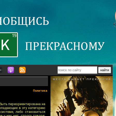
Политика
 быть переориентирована на
попадающие в эту категорию
системе, либо становиться
 у них нет, строго говоря,