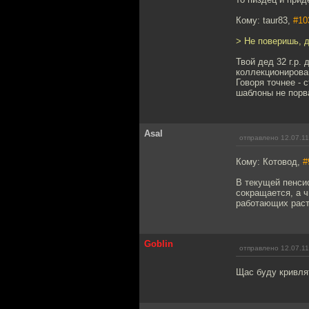
Кому: taur83,
#10
> Не поверишь, д
Твой дед 32 г.р.
коллекционирован
Говоря точнее - 
шаблоны не порв
Asal
отправлено 12.07.11
Кому: Котовод,
#
В текущей пенси
сокращается, а ч
работающих расти
Goblin
отправлено 12.07.11
Щас буду кривлят