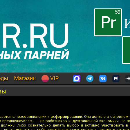
оды
Магазин
VIP
вы
ждается в переосмыслении и реформировании. Она должна в основном
но предназначалась, — на работников индустриальной экономики. Не 
должны либо сознательно делать выбор и активно участвовать в 
 не оттягивать на себя часть пенсионных средств, получать которые