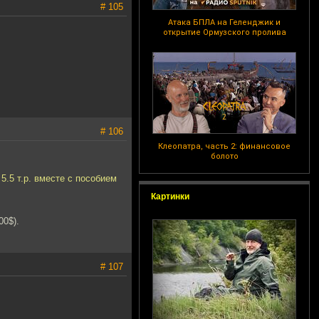
# 105
Атака БПЛА на Геленджик и
открытие Ормузского пролива
# 106
Клеопатра, часть 2: финансовое
болото
5.5 т.р. вместе с пособием
Картинки
00$).
# 107