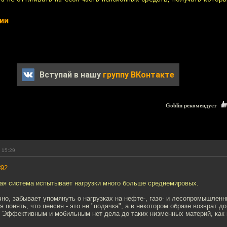
сии
Вступай в нашу
группу ВКонтакте
Goblin рекомендует
 15:29
#92
ая система испытывает нагрузки много больше среднемировых.
чно, забывает упомянуть о нагрузках на нефте-, газо- и лесопромышлен
я понять, что пенсия - это не "подачка", а в некотором образе возврат до
я. Эффективным и мобильным нет дела до таких низменных материй, как