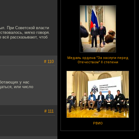
тыл. При Советской власти
ствовалось, мягко говоря.
не всё рассказывают, чтоб
Медаль ордена "За заслуги перед
# 110
Отечеством" II степени
ботающих у нас
щаться, или число
# 111
РВИО