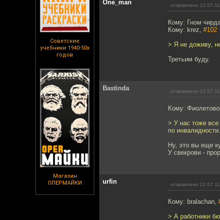
One_man
отправлено 12.07.11
Кому: Гном чир
Кому: krez,
#102
Советские
> Я не доживу, н
учебники 1940-50х
годов
Третьим буду.
Bastinda
отправлено 12.07.11
Кому: Фиолетов
> У нас тоже все
по инвалидности.
Ну, это вы еще ку
У свекрови - про
Магазин
urfin
ОПЕРМАЙКИ
отправлено 12.07.11
Кому: bralachan,
> А работники бю