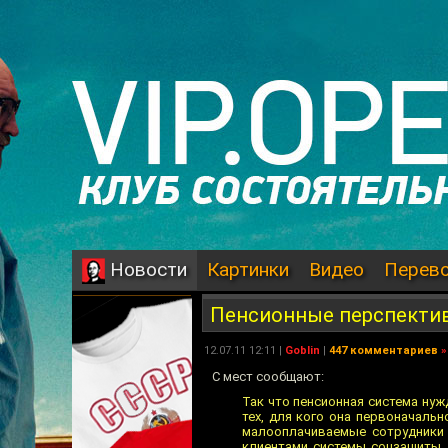
Картинки
Видео
Перев
Новости
Пенсионные перспекти
12.07.11 12:11 |
Goblin
|
447 комментариев
»
C мест сообщают:
Так что пенсионная система ну
тех, для кого она первоначаль
малооплачиваемые сотрудники 
клиентами системы соцзащиты, а