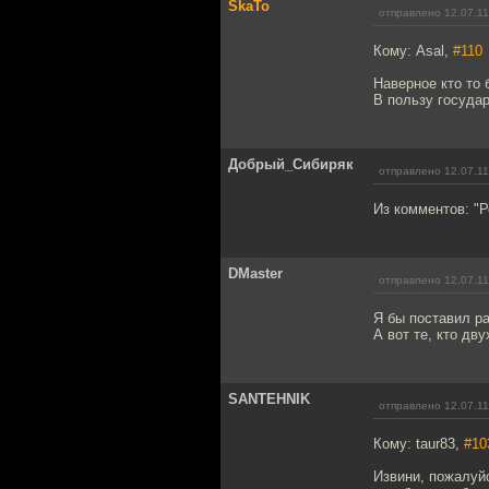
SkaTo
отправлено 12.07.11
Кому: Asal,
#110
Наверное кто то
В пользу государ
Добрый_Сибиряк
отправлено 12.07.11
Из комментов: "Р
DMaster
отправлено 12.07.11
Я бы поставил ра
А вот те, кто дв
SANTEHNIK
отправлено 12.07.11
Кому: taur83,
#10
Извини, пожалуйс