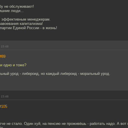
бу не обслуживают!
ишние люди...
, эффективным менеджерам.
завоевания капитализма!
партии Единой России - в жизнь!
 15:48
#89
ни одно и тоже?
ьный урод - либероид, но каждый либероид - моральный урод.
 15:48
#105
гче не стало. Один хуй, на пенсию не проживёшь - работать надо. А вот к
ёт.