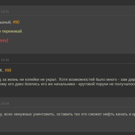
 15:31
дашный,
#90
е переживай.
руку]
 15:34
IK,
#99
 за жизнь ни копейки не украл. Хотя возможностей было много - зам ди
тому его дико боялись его же начальники - круговой поруки не получалос
 15:34
у, всех ненужных уничтожить, оставить тех кто сможет нефть качать и 