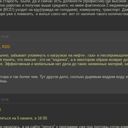
а старость. Были, да и сейчас есть должности (профессии) где высокий 
стно работаю и получаю выше среднего, но имея фактически 2 иждевенце
ё (ВСЁ!) уходит на еду(правда не голодаем), коммуналку, транспорт. Да
оря уже о поменять. и жилья соего нет. вот от наличия такого количества
 15:55
,
#101
бычно, забывает упомянуть о нагрузках на нефте-, газо- и лесопромышл
я понять, что пенсия - это не "подачка", а в некотором образе возврат до
о я. Эффективным и мобильным нет дела до таких низменных материй, ка
ктора и так более чем. Тут другое дело, сколько дырявым ведром воду и
сёшь.
 15:56
1
яться на 5 канале, в 16:00.
 началась, а на сайте "пятого" к программе уже под полторы сотни ком