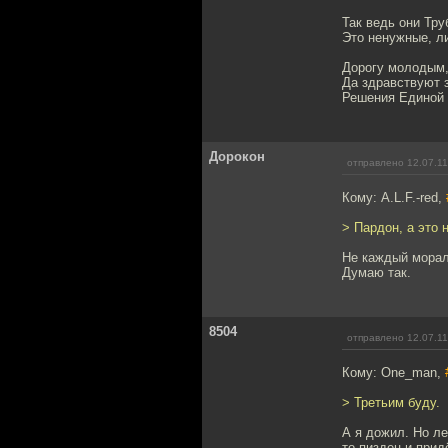
Так ведь они Тру
Это ненужные, л
Дорогу молодым
Да здравствуют 
Решения Единой 
Дорокон
отправлено 12.07.11
Кому: A.L.F.-red,
> Пардон, а это 
Не каждый морал
Думаю так.
8504
отправлено 12.07.11
Кому: One_man,
> Третьим буду.
А я дожил. Но ле
то пиздец и прид