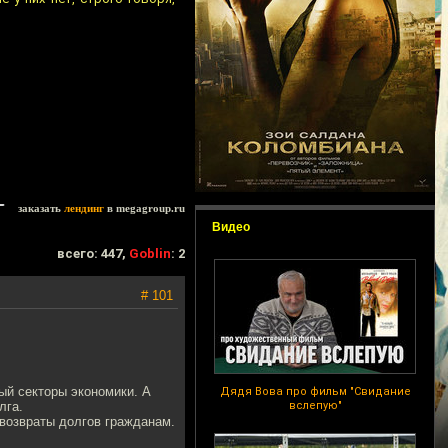
заказать
лендинг
в megagroup.ru
Видео
всего: 447,
Goblin
: 2
# 101
ный секторы экономики. А
Дядя Вова про фильм "Свидание
лга.
вслепую"
 возвраты долгов гражданам.