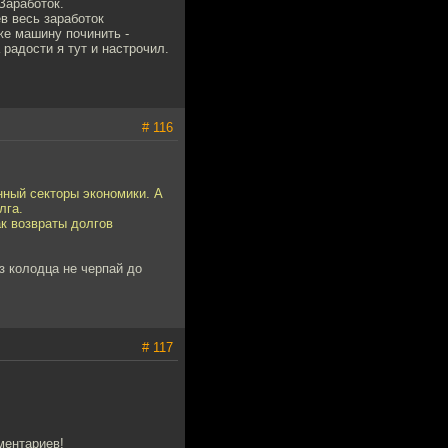
Заработок.
в весь заработок
же машину починить -
 радости я тут и настрочил.
# 116
енный секторы экономики. А
лга.
к возвраты долгов
з колодца не черпай до
# 117
ментариев!