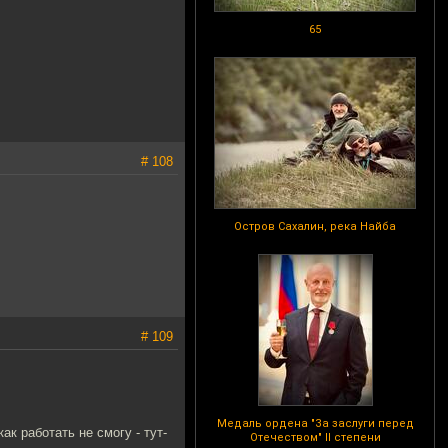
65
# 108
Остров Сахалин, река Найба
# 109
Медаль ордена "За заслуги перед
ак работать не смогу - тут-
Отечеством" II степени