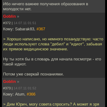
Ибо ничего важнее получения образования в
молодости нет.
Goblin
»
#372 |
14.07.11 01:51
Кому: Sabarak83,
#367
> Хорошо написано, но немного позанудствую: часто
люди используют слова "дебил" и "идиот", забывая
их прямое медицинское значение.
Ну ты хотя бы в словарь для начала посмотри - кто
такой идиот.
Потом уже сверкай познаниями.
Goblin
»
#373 |
14.07.11 01:52
Кому: Atum,
#366
> Дим Юрич, могу совета спросить? А может я зря