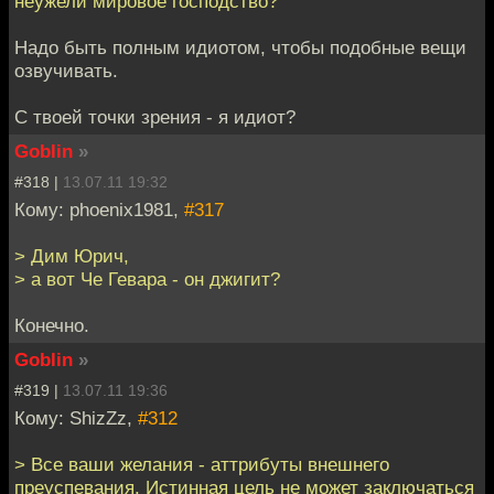
неужели мировое господство?
Надо быть полным идиотом, чтобы подобные вещи
озвучивать.
С твоей точки зрения - я идиот?
Goblin
»
#318 |
13.07.11 19:32
Кому: phoenix1981,
#317
> Дим Юрич,
> а вот Че Гевара - он джигит?
Конечно.
Goblin
»
#319 |
13.07.11 19:36
Кому: ShizZz,
#312
> Все ваши желания - аттрибуты внешнего
преуспевания. Истинная цель не может заключаться