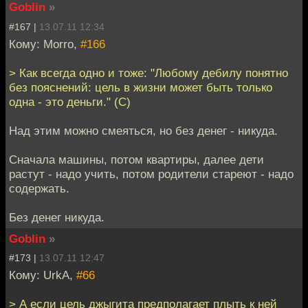
Goblin
»
#167 |
13.07.11 12:34
Кому: Morro,
#166
> Как всегда одно и тоже: "Любому дебилу понятно
без пояснений: цель в жизни может быть только
одна - это деньги." (С)
Над этим можно смеяться, но без денег - никуда.
Сначала машины, потом квартиры, далее дети
растут - надо учить, потом родители стареют - надо
содержать.
Без денег никуда.
Goblin
»
#173 |
13.07.11 12:47
Кому: UrkA,
#66
> А если цель джыгита предполагает плыть к ней