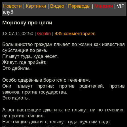
Новости
|
Картинки
|
Видео
|
Переводы
|
Магазин
|
VIP
клуб
Морлоку про цели
13.07.11 02:50
|
Goblin
|
435 комментариев
Большинство граждан плывёт по жизни как известная
субстанция по реке.
Плывут туда, куда несёт.
Живут, где прибьёт.
Это дебилы.
Особо одарённые борются с течением.
Они плывут против: против родителей, против
законов, против государства.
Это идиоты.
А вот настоящие джыгиты не плывут ни по течению,
ни против течения.
Настоящие джыгиты плывут туда, куда им надо.