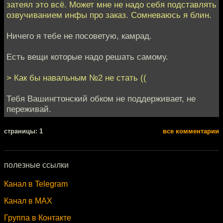
затеял это всё. Может мне не надо себя подставлять
озвучиванием инфы про заказ. Сомневаюсь я блин.
Ничего я тебе не посоветую, камрад.
Есть вещи которые надо решать самому.
> Как бы навальным №2 не стать ((
Тебя Вашингтонский обком не поддерживает, не
переживай.
cтраницы: 1
все комментарии
полезные ссылки
Канал в Telegram
Канал в MAX
Группа в Контакте