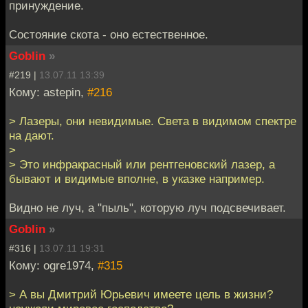
принуждение.
Состояние скота - оно естественное.
Goblin
»
#219 |
13.07.11 13:39
Кому: astepin,
#216
> Лазеры, они невидимые. Света в видимом спектре
на дают.
>
> Это инфракрасный или рентгеновский лазер, а
бывают и видимые вполне, в указке например.
Видно не луч, а "пыль", которую луч подсвечивает.
Goblin
»
#316 |
13.07.11 19:31
Кому: ogre1974,
#315
> А вы Дмитрий Юрьевич имеете цель в жизни?