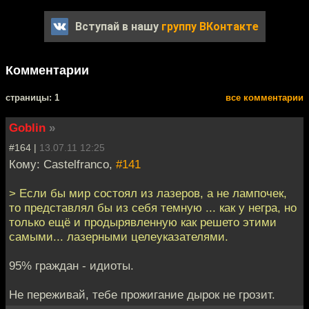
Вступай в нашу
группу ВКонтакте
Комментарии
cтраницы: 1
все комментарии
Goblin
»
#164 |
13.07.11 12:25
Кому: Castelfranco,
#141
> Если бы мир состоял из лазеров, а не лампочек,
то представлял бы из себя темную ... как у негра, но
только ещё и продырявленную как решето этими
самыми... лазерными целеуказателями.
95% граждан - идиоты.
Не переживай, тебе прожигание дырок не грозит.