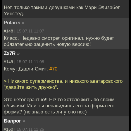
Нет, только такими девушками как Мэри Элизабет
Уинстед.
Polaris
»
#148 |
15.07.11 11:07
Класс. Недавно смотрел оригинал, нужно будет
обязательно заценить новую версию!
Zx7R
»
#149 |
15.07.11 11:08
Кому: Дадли Смит,
#70
> Никакого суперменства, и никакого аватаровского
"давайте жить дружно".
Это нетолерантно!! Нечто хотело жить по своим
обычаям! Или ты ненавидишь его за форма его
форма? (не знаю есть ли у оно нос)
Балрог
»
#150 |
15.07.11 11:25