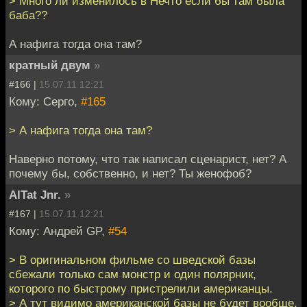
> Много ли изменилось в Нечто если бы там была
баба??
А нафига тогда она там?
кратный двум
»
#166 |
15.07.11 12:21
Кому: Серго,
#165
> А нафига тогда она там?
Наверно потому, что так написал сценарист, нет? А
почему бы, собственно, и нет? Ты женофоб?
AlTat Jnr.
»
#167 |
15.07.11 12:21
Кому: Андрей GP,
#54
> В оригинальном фильме со шведской базы
сбежали только сам монстр и один полярник,
которого по быстрому пристрелили американцы.
> А тут видимо американской базы не будет вообще,