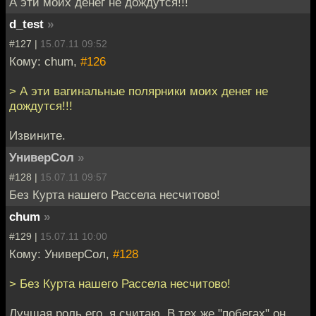
А эти моих денег не дождутся!!!
d_test
»
#127 |
15.07.11 09:52
Кому: chum,
#126
> А эти вагинальные полярники моих денег не
дождутся!!!
Извините.
УниверСол
»
#128 |
15.07.11 09:57
Без Курта нашего Рассела несчитово!
chum
»
#129 |
15.07.11 10:00
Кому: УниверСол,
#128
> Без Курта нашего Рассела несчитово!
Лучшая роль его, я считаю. В тех же "побегах" он