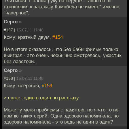
Учитывая "Положа руку на сердце - гавно он. И
отношения к рассказу Кэмпбела не имеет." именно
"наверное".
Серго
»
#157 |
15.07.11 11:48
Кому: кратный двум,
#154
Но в итоге оказалось, что без бабы фильм только
выиграл - это очень необычно смотрелось, ужастик
без лавстори.
Серго
»
#158 |
15.07.11 11:48
Кому: всеровня,
#153
> сюжет один в один по рассказу
Может у меня проблемы с памятью, но я что то не
помню таких серий. Одна здорово напоминала, но
здорово напоминала - это ведь не один в один?