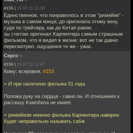
#155 |
15.07.11 11:38
Единственное, что понравилось в этом "римейке" -
музыка в самом конце; до оригинала этому кину,
судя по трейлеру, как до Китая раком.
зы считаю оригинал Карпентера самым страшным
фильмом, что я видел в жизни; вот не так давно
пересмотрел, ощущения те же - ужас.
Серго
»
#156 |
15.07.11 11:47
Кому: всеровня,
#153
> И при наличиии фильма 51 года
Положа руку на сердце - гавно он. И отношения к
рассказу Кэмпбела не имеет.
> римейком именно фильма Карпентера наверно
будет неправильно называть сабж