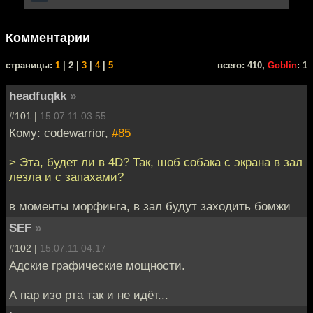
Комментарии
cтраницы:
1
| 2 |
3
|
4
|
5
всего: 410,
Goblin
: 1
headfuqkk
»
#101 |
15.07.11 03:55
Кому: codewarrior,
#85
> Эта, будет ли в 4D? Так, шоб собака с экрана в зал
лезла и с запахами?
в моменты морфинга, в зал будут заходить бомжи
SEF
»
#102 |
15.07.11 04:17
Адские графические мощности.
А пар изо рта так и не идёт...