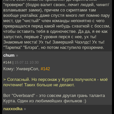
"проверки" (бодро валит своих, лечит людей, чинит/
взламывает замки), причем со скриптами там
вообще укатайка: даже спустя много лет помню пару
мест, где "чистый" член команды непонятно с чего
превращался перед какой нибудь схваткой с боссом,
чтобы оставить тебя в одиночестве. Да да, я ее как
запустил, первые 2 уровня перся с нее, ух ты!
Знакомые места! Ух ты! Замерший Чаэлдс! Ух ты!
"Тарелка" "Блэра", но потом наступило прозрение.
chum
»
#144 |
15.07.11 10:30
Кому: УниверСол,
#142
> Согласный. Но персонаж у Курта получился - моё
почтение! Таких больше не делают.
Вот "Overboard" - это совсем другая грань таланта
Курта. Один из любимейших фильмов :)
naxxodka
»