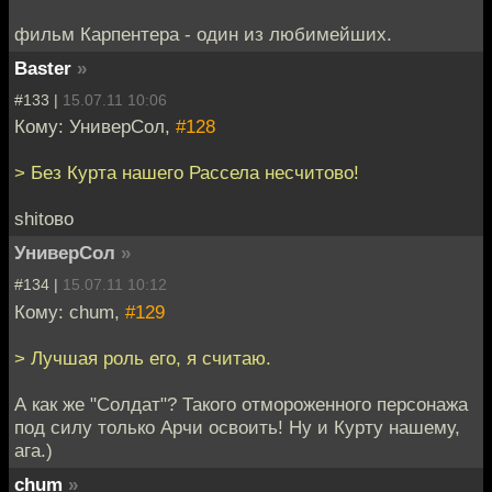
фильм Карпентера - один из любимейших.
Baster
»
#133 |
15.07.11 10:06
Кому: УниверСол,
#128
> Без Курта нашего Рассела несчитово!
shitово
УниверСол
»
#134 |
15.07.11 10:12
Кому: chum,
#129
> Лучшая роль его, я считаю.
А как же "Солдат"? Такого отмороженного персонажа
под силу только Арчи освоить! Ну и Курту нашему,
ага.)
chum
»