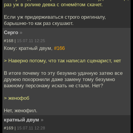
раз уж в ролике девка с огнемётом скачет.
Если уж придерживаться строго оригиналу,
барышню-то как раз скушают.
Серго
»
#168 |
15.07.11 12:25
Кому: кратный двум,
#166
> Наверно потому, что так написал сценарист, нет
В итоге почему то эту безумно удачную затею все
дружно похоронили даже замену тому безумно
важному персонажу искать не стали. Нет?
> женофоб
Нет, женофил.
кратный двум
»
#169 |
15.07.11 12:28