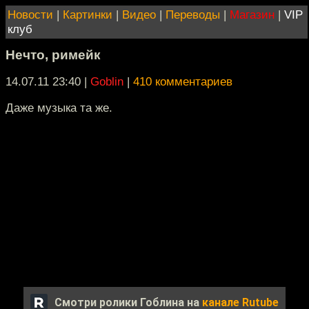
Новости
|
Картинки
|
Видео
|
Переводы
|
Магазин
|
VIP
клуб
Нечто, римейк
14.07.11 23:40
|
Goblin
|
410 комментариев
Даже музыка та же.
Смотри ролики Гоблина на
канале Rutube