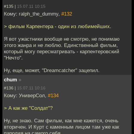
#135 |
15.07.11 10:15
Кому: ralph_the_dummy,
#132
> фильм Карпентера - один из любимейших.
Я вот ужастники вообще не смотрю, не понимаю
этого жанра и не люблю. Единственный фильм,
который могу пересматривать - карпентеровский
"Нечто".
Ну, еще, может, "Dreamcatcher" зацепил.
chum
»
#136 |
15.07.11 10:16
Кому: УниверСол,
#134
> А как же "Солдат"?
Ну, не знаю. Сам фильм, как мне кажется, очень
вторичен. И Курт с каменным лицом там уже как
пародия на самого себя.