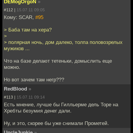
DEMogOrgoN
»
#112 |
15.07.11 09:05
Кому: SCAR,
#95
> Баба там на хера?
>
> полярная ночь, дом далеко, толпа половозрелых
мужиков ...
Что на базе делают тетеньки, домыслить еще
можно.
Но вот зачем там негр???
RedBlood
»
#113 |
15.07.11 09:14
Есть мнение, лучше бы Гилльерме дель Торе на
Хребты безумия денег дали.
Ну, и это, скорее бы уже снимали Прометей.
UncleJunkie
»