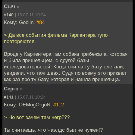
Сыч
»
#140 |
15.07.11 10:24
Кому: Goblin,
#84
> Да все события фильма Карпентера тупо
повторяются.
Вроде у Карпентера там собака прибежала, которая
и была пришельцем, с другой базы
исследовательской. Когда они на ту базу слетали,
увидели, что там швах. Судя по всему это приквел
как раз про ту базу, которая и нашла пришельца.
Серго
»
#141 |
15.07.11 10:24
Кому: DEMogOrgoN,
#112
> Но вот зачем там негр???
Ты считаешь, что Чаэлдс был не нужен!?