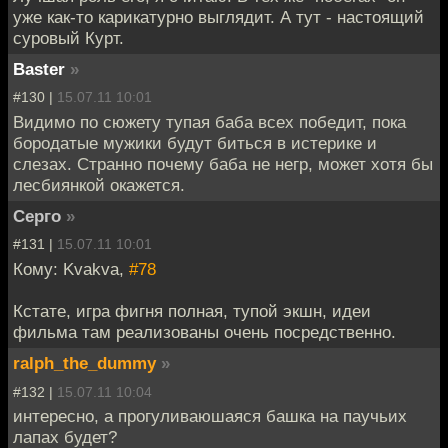
уже как-то карикатурно выглядит. А тут - настоящий
суровый Курт.
Baster
»
#130 |
15.07.11 10:01
Видимо по сюжету тупая баба всех победит, пока
бородатые мужики будут биться в истерике и
слезах. Странно почему баба не негр, может хотя бы
лесбиянкой окажется.
Серго
»
#131 |
15.07.11 10:01
Кому: Kvakva,
#78
Кстате, игра фигня полная, тупой экшн, идеи
фильма там реализованы очень посредственно.
ralph_the_dummy
»
#132 |
15.07.11 10:04
интересно, а прогуливаюшаяся башка на паучьих
лапах будет?