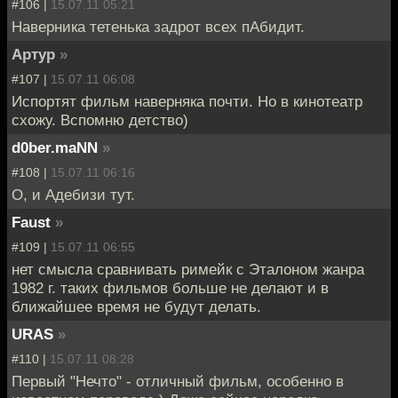
#106 |
15.07.11 05:21
Наверника тетенька задрот всех пАбидит.
Артур
»
#107 |
15.07.11 06:08
Испортят фильм наверняка почти. Но в кинотеатр
схожу. Вспомню детство)
d0ber.maNN
»
#108 |
15.07.11 06:16
О, и Адебизи тут.
Faust
»
#109 |
15.07.11 06:55
нет смысла сравнивать римейк с Эталоном жанра
1982 г. таких фильмов больше не делают и в
ближайшее время не будут делать.
URAS
»
#110 |
15.07.11 08:28
Первый "Нечто" - отличный фильм, особенно в