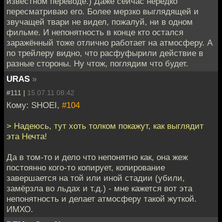
известном переводе.) Даже сейчас нередко
пересматриваю его. Более мерзко выглядящей и
звучащей твари не видел, пожалуй, ни в одном
фильме. И непонятность в конце кто остался
заражённый тоже отлично работает на атмосферу. А
по трейлеру видно, что расфуфырили действие в
разные стороны. Ну чтож, поглядим что будет.
URAS
»
#111 |
15.07.11 08:42
Кому: SHOEI,
#104
> Надеюсь, тут хоть толком покажут, как выглядит
эта Нечта!
Да в том-то и дело что непонятно как, она жеж
постоянно кого-то копирует, копирование
завершается на той или иной стадии (убили,
замёрзла во льдах и т.д.) - мне кажется вот эта
непонятность и делает атмосферу такой жуткой.
ИМХО.