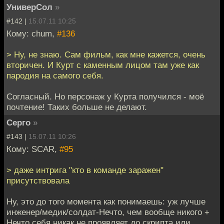
УниверСол
»
#142 |
15.07.11 10:25
Кому: chum,
#136
> Ну, не знаю. Сам фильм, как мне кажется, очень
вторичен. И Курт с каменным лицом там уже как
пародия на самого себя.
Согласный. Но персонаж у Курта получился - моё
почтение! Таких больше не делают.
Серго
»
#143 |
15.07.11 10:26
Кому: SCAR,
#95
> даже интрига "кто в команде заражен"
присутствовала
Ну, это до того момента как понимаешь: уж лучше
инженер/медик/солдат-Нечто, чем вообще никого +
Нечто себя никак не проявляет до скрипта или