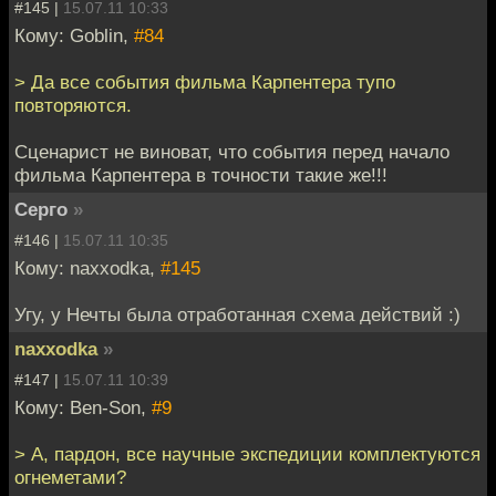
#145 |
15.07.11 10:33
Кому: Goblin,
#84
> Да все события фильма Карпентера тупо
повторяются.
Сценарист не виноват, что события перед начало
фильма Карпентера в точности такие же!!!
Серго
»
#146 |
15.07.11 10:35
Кому: naxxodka,
#145
Угу, у Нечты была отработанная схема действий :)
naxxodka
»
#147 |
15.07.11 10:39
Кому: Ben-Son,
#9
> А, пардон, все научные экспедиции комплектуются
огнеметами?