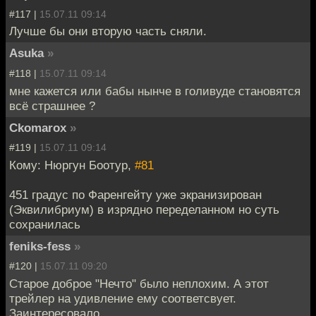
#117 |
15.07.11 09:14
Лучше бы они вторую часть сняли.
Asuka
»
#118 |
15.07.11 09:14
мне кажется или бабы нынче в голивуде становятся
всё страшнее ?
Ckomarox
»
#119 |
15.07.11 09:14
Кому: Нюргун Боотур,
#81
451 градус по Фаренгейту уже экранизирован
(Эквилибриум) в изрядно переделанном но суть
сохранилась
feniks-fess
»
#120 |
15.07.11 09:20
Старое доброе "Нечто" было неплохим. А этот
трейлер на удивление ему соответсвует.
Заинтересовало.