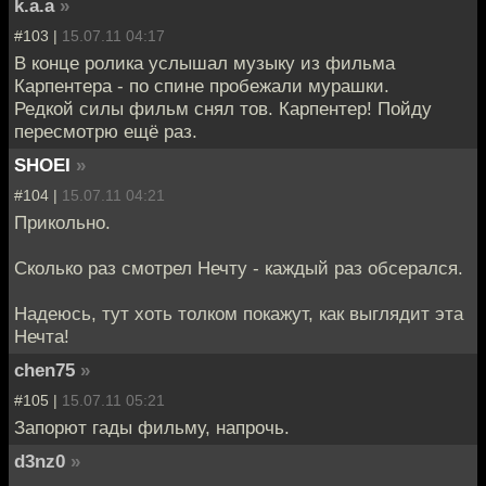
k.a.a
»
#103 |
15.07.11 04:17
В конце ролика услышал музыку из фильма
Карпентера - по спине пробежали мурашки.
Редкой силы фильм снял тов. Карпентер! Пойду
пересмотрю ещё раз.
SHOEI
»
#104 |
15.07.11 04:21
Прикольно.
Сколько раз смотрел Нечту - каждый раз обсерался.
Надеюсь, тут хоть толком покажут, как выглядит эта
Нечта!
chen75
»
#105 |
15.07.11 05:21
Запорют гады фильму, напрочь.
d3nz0
»