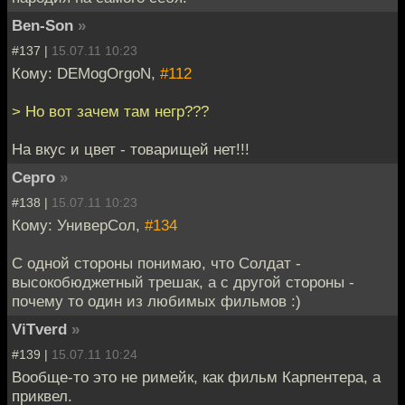
Ben-Son
»
#137 |
15.07.11 10:23
Кому: DEMogOrgoN,
#112
> Но вот зачем там негр???
На вкус и цвет - товарищей нет!!!
Серго
»
#138 |
15.07.11 10:23
Кому: УниверСол,
#134
С одной стороны понимаю, что Солдат -
высокобюджетный трешак, а с другой стороны -
почему то один из любимых фильмов :)
ViTverd
»
#139 |
15.07.11 10:24
Вообще-то это не римейк, как фильм Карпентера, а
приквел.