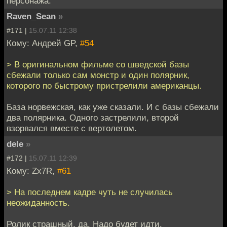
персонажа.
Raven_Sean
»
#171 |
15.07.11 12:38
Кому: Андрей GP,
#54
> В оригинальном фильме со шведской базы
сбежали только сам монстр и один полярник,
которого по быстрому пристрелили американцы.
База норвежская, как уже сказали. И с базы сбежали
два полярника. Одного застрелили, второй
взорвался вместе с вертолетом.
dele
»
#172 |
15.07.11 12:39
Кому: Zx7R,
#61
> На последнем кадре чуть не случилась
неожиданность.
Ролик страшный, да. Надо будет идти.