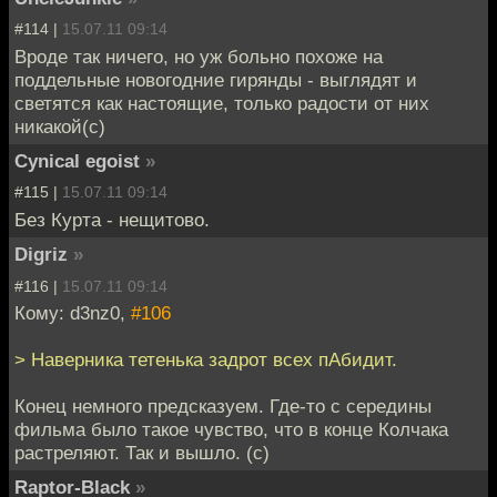
#114 |
15.07.11 09:14
Вроде так ничего, но уж больно похоже на
поддельные новогодние гирянды - выглядят и
светятся как настоящие, только радости от них
никакой(с)
Cynical egoist
»
#115 |
15.07.11 09:14
Без Курта - нещитово.
Digriz
»
#116 |
15.07.11 09:14
Кому: d3nz0,
#106
> Наверника тетенька задрот всех пАбидит.
Конец немного предсказуем. Где-то с середины
фильма было такое чувство, что в конце Колчака
растреляют. Так и вышло. (с)
Raptor-Black
»