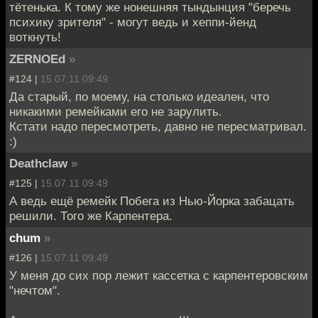
тётенька. К тому же нонешняя тындынция "беречь
психику зрителя" - могут ведь и хеппи-йенд
воткнуть!
ZERNOEd
»
#124 |
15.07.11 09:49
Да старый, по моему, на столько идеален, что
никакими ремейками его не зарулить.
Кстати надо пересмотреть, давно не пересматривал.
:)
Deathclaw
»
#125 |
15.07.11 09:49
А ведь ещё ремейк Побега из Нью-Йорка забацать
решили. Того же Карпентера.
chum
»
#126 |
15.07.11 09:49
У меня до сих пор лежит кассетка с карпентеровским
"нечтом".