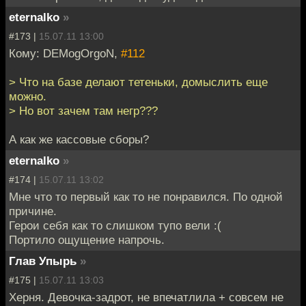
eternalko
»
#173 |
15.07.11 13:00
Кому: DEMogOrgoN,
#112
> Что на базе делают тетеньки, домыслить еще
можно.
> Но вот зачем там негр???
А как же кассовые сборы?
eternalko
»
#174 |
15.07.11 13:02
Мне что то первый как то не понравился. По одной
причине.
Герои себя как то слишком тупо вели :(
Портило ощущение напрочь.
Глав Упырь
»
#175 |
15.07.11 13:03
Херня. Девочка-задрот, не впечатлила + совсем не