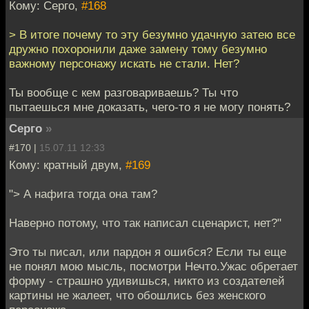
Кому: Серго,
#168
> В итоге почему то эту безумно удачную затею все
дружно похоронили даже замену тому безумно
важному персонажу искать не стали. Нет?
Ты вообще с кем разговариваешь? Ты что
пытаешься мне доказать, чего-то я не могу понять?
Серго
»
#170 |
15.07.11 12:33
Кому: кратный двум,
#169
"> А нафига тогда она там?
Наверно потому, что так написал сценарист, нет?"
Это ты писал, или пардон я ошибся? Если ты еще
не понял мою мысль, посмотри Нечто.Ужас обретает
форму - страшно удивишься, никто из создателей
картины не жалеет, что обошлись без женского