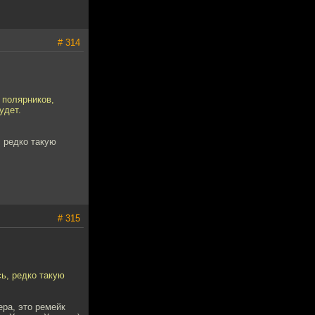
# 314
 полярников,
удет.
, редко такую
# 315
сь, редко такую
ера, это ремейк