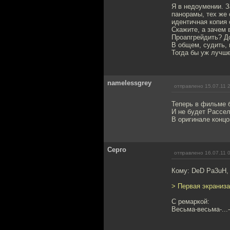
Я в недоумении. 
панорамы, тех же 
идентичная копия 
Скажите, а зачем
Проапгрейдить? До
В общем, судить, 
Тогда бы уж лучше
namelessgrey
отправлено 15.07.11 
Теперь в фильме б
И не будет Рассел
В оригинале концо
Серго
отправлено 16.07.11 
Кому: DeD Pa3uH
> Первая экраниз
С ремаркой:
Весьма-весьма-...