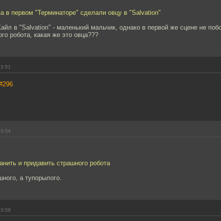
за в первом "Терминаторе" сделали овцу в "Salvation"
Кайл в "Salvation" - маленький мальчик, однако в первой же сцене не поб
го робота, какая же это овца???
23:51
#296
23:54
анить и придавить страшного робота
шного, а тупорылого.
23:58