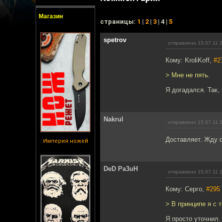
Магазин
cтраницы:
1
|
2
|
3
| 4 |
5
spetrov
отправлено 15.07.11 
Кому: KroliKoff,
#2
> Мне не пять.
Я догадался. Так,
Nakrul
отправлено 15.07.11 
Доставляет. Жду 
Империя ножей
DeD Pa3uH
отправлено 15.07.11 
Кому: Серго,
#295
> В принципе я с 
Я просто уточнил.