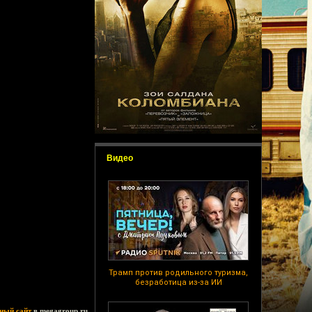
Видео
Трамп против родильного туризма,
безработица из-за ИИ
ный сайт
в megagroup.ru