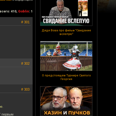
всего: 410,
Goblin
: 1
# 301
Дядя Вова про фильм "Свидание
вслепую"
# 302
О предстоящем Турнире Святого
Георгия
# 303
е.
а" первым