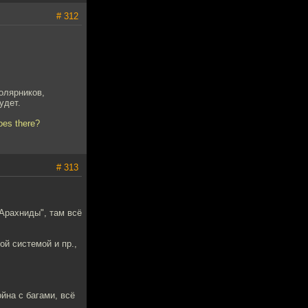
# 312
олярников,
удет.
oes there?
# 313
"Арахниды", там всё
ой системой и пр.,
йна с багами, всё