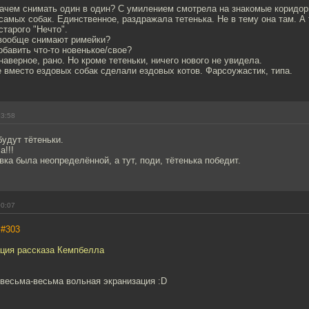
Зачем снимать один в один? С умилением смотрела на знакомые коридо
самых собак. Единственное, раздражала тетенька. Не в тему она там. А т
старого "Нечто".
 вообще снимают римейки?
бавить что-то новенькое/свое?
наверное, рано. Но кроме тетеньки, ничего нового не увидела.
 вместо ездовых собак сделали ездовых котов. Фарсоужастик, типа.
23:58
удут тётеньки.
а!!!
вка была неопределённой, а тут, поди, тётенька победит.
00:07
,
#303
ация рассказа Кемпбелла
-весьма-весьма вольная экранизация :D