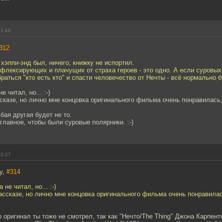
01:46
312
 хэппи-энд был, ничего, книжку не испортил.
флексирующих и плачущих от страха героев - это одно. А если суровых
аться "кто есть кто" и спасти человечество от Нечты - всё нормально б
 читал, но... :-)
ссказе, но лично мне концовка оригинального фильма очень понравилась
бая другая будет не то.
 главное, чтобы были суровые полярники. :-)
02:27
y,
#314
не читал, но... :-)
рассказе, но лично мне концовка оригинального фильма очень понравила
о оригинал ты тоже не смотрел, так как "Нечто/The Thing" Джона Карпент