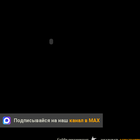
Подписывайся на наш
канал в MAX
Goblin рекомендует
заказывать
одностранич