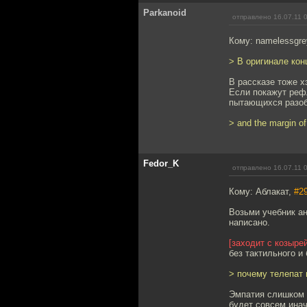
Parkanoid
отправлено 16.07.11 
Кому: namelessgre
> В оригинале кон
В рассказе тоже х
Если покажут рефл
пытающихся разобр
> and the margin of
Fedor_K
отправлено 16.07.11 
Кому: Аблакат,
#2
Возьми учебник ан
написано.
[заходит с козырей
без тактильного и 
> почему телепат 
Эмпатия слишком н
будет совсем инач