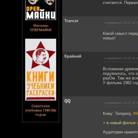
считается. Первая
Trancer
отправлено 15.07.11 
Магазин
ОПЕРМАЙКИ
Какой смысл перед
новых!
Крайний
отправлено 15.07.11 
Вспоминая древние
подумалось, что э
разОм. Там же вся
У фильма 1982 год
QQ
отправлено 15.07.11 
Советские
учебники 1940-50х
Кому: Tempeny,
#4
годов
> в новый фильм 
Аудитории нравятс