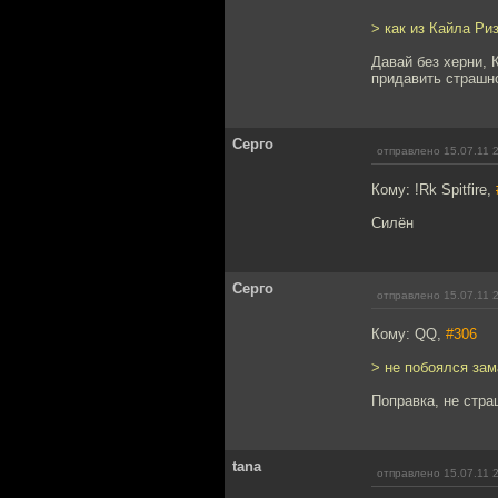
> как из Кайла Ри
Давай без херни, 
придавить страшно
Серго
отправлено 15.07.11 
Кому: !Rk Spitfire,
Силён
Серго
отправлено 15.07.11 
Кому: QQ,
#306
> не побоялся зам
Поправка, не стра
tana
отправлено 15.07.11 