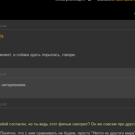
22:40
79
 может, и собака здесь порылась, говорю.
22:47
с нетерпением.
23:02
тобой согласен, но ты ведь этот фильм смотрел? Он же совсем про друго
 Понятно, что с ним сравнивать не будем, просто "Нечто из другого мир