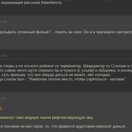
 экранизация рассказа Кемпбелла.
23:19
елывать отличный фильм?... понять не смог. Он и в оригинале смотрит
23:23
 споры а-ля кто-кого робокоп vs терминатор, Шварцнегер vs Сталоне и т
то самое нечто шутя сожрало бы и чужого (с ульем) и хЫщника, и космо
 суть фильма, что оно никуда деться не может, ибо холодно.
а слоган был - "Наиболее теплое место, чтобы спрятаться - человек"
23:32
0
запихнут-таки модную нынче рефлексирующую овц
я похожие на них герои, то, что нравится аудитории-приносит деньги.