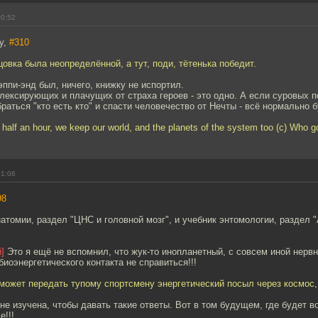
00:52
y,
#310
цовка была неопределённой, а тут, поди, тётенька победит.
эппи-энд был, ничего, книжку не испортил.
ексирующих и плачущих от страха героев - это одно. А если суровых п
аться "кто есть кто" и спасти человечество от Нечты - всё нормально б
 half an hour, we keep our world, and the planets of the system too (c) Who g
01:06
98
атомии, раздел "ЦНС и головной мозг", и учебник энтомологии, раздел 
]
Это я ещё не вспомнил, что жук-то инопланетный, с совсем иной нервн
биоэнергетического контакта не справиться!!!
может передать тупому спортсмену энергетический посыл через космос,
е изучена, чтобы давать такие ответы. Вот в том будущем, где будет во
е!!!