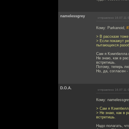
namelessgrey
отправлено 16.07.11 
Кому: Parkanoid,
#
> В рассказе тоже
> Если покажут ре
пытающихся разобр
Сам я Кэмпбелла не
Не знаю, как в ра
встретишь.
Потому, теперь лю
Но, да, согласен -
D.O.A.
отправлено 16.07.11 
Кому: namelessgre
> Сам я Кэмпбелла 
> Не знаю, как в 
встретишь.
Надо полагать, чт