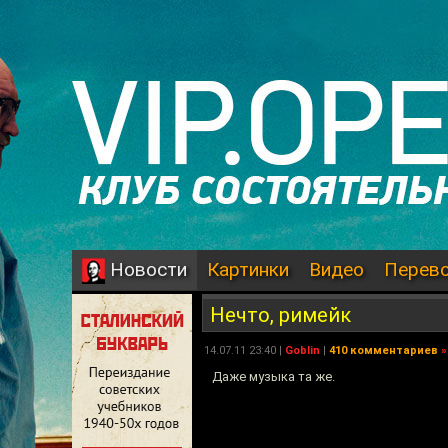
Картинки
Видео
Перев
Новости
Нечто, римейк
14.07.11 23:40 |
Goblin
|
410 комментариев
»
Даже музыка та же.