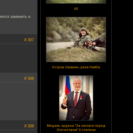
65
оялся заманить и
# 307
Остров Сахалин, река Найба
# 308
# 309
Медаль ордена "За заслуги перед
Отечеством" II степени