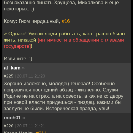
безнаказанно пинать Хрущёва, Михалкова и ещё
некоторых. :)
Кому: Гном чирдашный,
#16
> Однако! Умели люди работать, как страшно было
жить, никакой
[интимности в обращении с главами
государств]
!
Извините. :)
al_kam
»
#225 |
20.07.11 21:20
Хорошо изложено, молодец генерал! Особенно
понравился последний абзац - жизненно. Служи
Родине не на страх, а на совесть, а как не ко двору
при новой власти придешься - пиздец, какими бы
заслуги не были. Историческая правда, увы!
mich01
»
#226 |
20.07.11 21:21