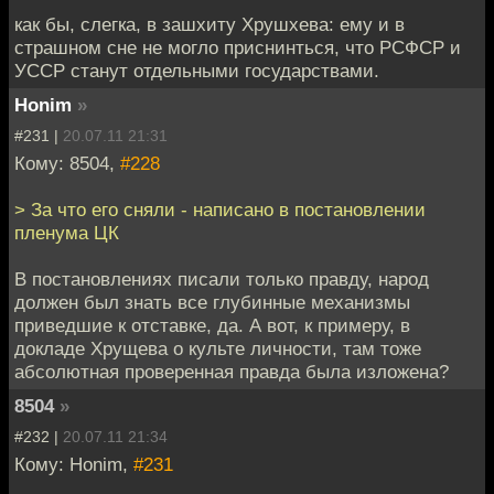
как бы, слегка, в зашхиту Хрушхева: ему и в
страшном сне не могло приснинться, что РСФСР и
УССР станут отдельными государствами.
Honim
»
#231 |
20.07.11 21:31
Кому: 8504,
#228
> За что его сняли - написано в постановлении
пленума ЦК
В постановлениях писали только правду, народ
должен был знать все глубинные механизмы
приведшие к отставке, да. А вот, к примеру, в
докладе Хрущева о культе личности, там тоже
абсолютная проверенная правда была изложена?
8504
»
#232 |
20.07.11 21:34
Кому: Honim,
#231