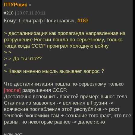
ПТУРщик
»
#210 |
20.07.11 20:11
Кому: Полиграф Полиграфыч,
#183
> десталинизация как пропаганда направленная на
разрушение России пошла по серьезному, только
тогда когда СССР проиграл холодную войну
> >
> > Да ты что??
>
> Какая именно мысль вызывает вопрос ?
Что десталинизация пошла по-серьезному только
[после]
разрушения СССР.
Достаточно вспомнить простой пример: вынос тела
Сталина из мавзолея -> волнения в Грузии ->
всяческие послабления этой республике -> рост
теневой экономики там + сознание того факт, что все
равны, но некоторые равнее -> далее ясно
или вот