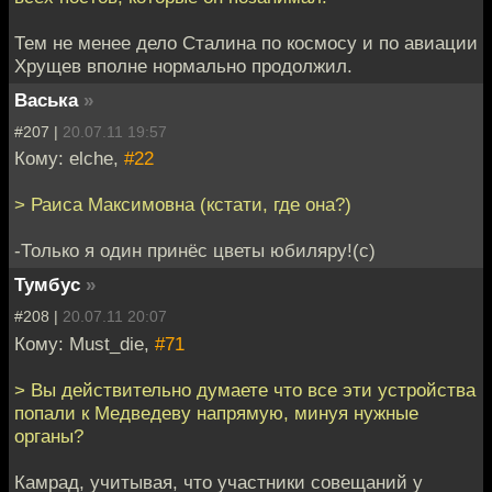
Тем не менее дело Сталина по космосу и по авиации
Хрущев вполне нормально продолжил.
Васька
»
#207 |
20.07.11 19:57
Кому: elche,
#22
> Раиса Максимовна (кстати, где она?)
-Только я один принёс цветы юбиляру!(с)
Тумбус
»
#208 |
20.07.11 20:07
Кому: Must_die,
#71
> Вы действительно думаете что все эти устройства
попали к Медведеву напрямую, минуя нужные
органы?
Камрад, учитывая, что участники совещаний у