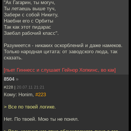
"Ах Гагарин, ты могуч,
Ты летаешь выше туч,
Забери с собой Никиту,
Наебни его с Орбиты
Так как этот пидарас
Заебал рабочий класс".
Разумеется - никаких оскорблений и даже намеков.
Только народная цитата: от заводского люда, так
сказать.
[пьет Гиннесс и слушает Гейнор Хопкинс, во как]
8504
»
#228 |
20.07.11 21:21
Кому: Honim,
#223
> Все по твоей логике.
Нет. По твоей. Мою ты не понял.