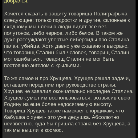
добрался.
Хочется сказать в защиту товарища Полиграфыча
следующее: только подростки и другие, склонные к
сходному мышлению люди видят все без
полутонов, либо черное, либо белое. В таком же
духе рассуждают упертые либероиды про Сталина -
палач, убийца. Хотя давно уже схавано и высрано,
что товарищ Сталин был человек, товарищ Сталин
мог ошибаться, товарищ Сталин не мог быть
постоянно ангелом с крыльями.
То же самое и про Хрущева. Хрущев решал задачи,
вставшие перед ним при руководстве страны.
Хрущев не завалил окончательно наследие Сталина.
Хрущев сумел им воспользоваться, возвысив свою
Родину на еще более недосягаемую высоту.
Товарищ Хрущев также намекает спорщикам, что
бабушка с хуем - это уже дедушка. Абсолютно
неизвестно, куда бы пришла страна без Хрущева, а
так мы вышли в космос.