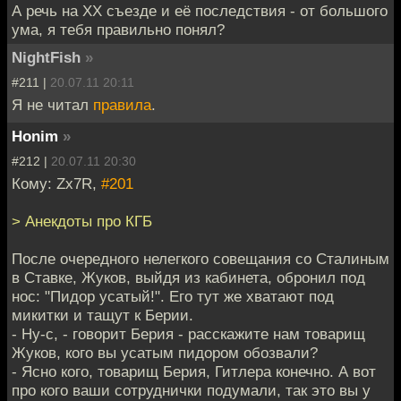
А речь на ХХ съезде и её последствия - от большого
ума, я тебя правильно понял?
NightFish
»
#211 |
20.07.11 20:11
Я не читал
правила
.
Honim
»
#212 |
20.07.11 20:30
Кому: Zx7R,
#201
> Анекдоты про КГБ
После очередного нелегкого совещания со Сталиным
в Ставке, Жуков, выйдя из кабинета, обронил под
нос: "Пидор усатый!". Его тут же хватают под
микитки и тащут к Берии.
- Ну-с, - говорит Берия - расскажите нам товарищ
Жуков, кого вы усатым пидором обозвали?
- Ясно кого, товарищ Берия, Гитлера конечно. А вот
про кого ваши сотруднички подумали, так это вы у