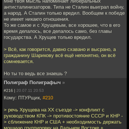
Мне твоя мысль напоминает либеральных
антисталинизаторов. Типа не Сталин выиграл войну,
а народ. А Сталин только вредил. Вообщем к победе
не имеет никакго отношения.
То же самое и с Хрущевым, все хорошее, что в его
время делалось, все делалось само, без главы
государства. А Хрущев только вредил.
> Всё, как говорится, давно схавано и высрано, а
гражданину Шарикову всё ещё непонятно, он всё
сомневается.
Но ты то ведь все знаешь ?
Полиграф Полиграфыч
»
#216 |
20.07.11 20:53
Кому: ПТУРщик,
#210
> речь Хрущева на ХХ съезде -> конфликт с
руководством КПК -> противостояние СССР и КНР -
> сближение КНР и США + необходимость держать
мощную группировку на Дальнем Востоке +