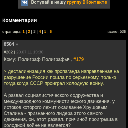
Вступай в нашу
группу ВКонтакте
Комментарии
cтраницы:
1
|
2
| 3 |
4
|
5
|
6
всего: 536
8504
»
#202 |
20.07.11 19:30
Кому: Полиграф Полиграфыч,
#179
> десталинизация как пропаганда направленная на
разрушение России пошла по серьезному, только
тогда когда СССР проиграл холодную войну.
А развал социалистического содружества и
международного коммунистического движения, у
истоков которого лежит охаивание Хрущовым
Сталина - признанного лидера этого самого
движения, он, этот развал, причиной проигрыша в
холодной войне не является?