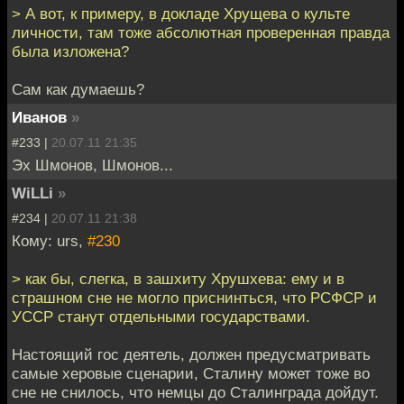
> А вот, к примеру, в докладе Хрущева о культе
личности, там тоже абсолютная проверенная правда
была изложена?
Сам как думаешь?
Иванов
»
#233 |
20.07.11 21:35
Эх Шмонов, Шмонов...
WiLLi
»
#234 |
20.07.11 21:38
Кому: urs,
#230
> как бы, слегка, в зашхиту Хрушхева: ему и в
страшном сне не могло приснинться, что РСФСР и
УССР станут отдельными государствами.
Настоящий гос деятель, должен предусматривать
самые херовые сценарии, Сталину может тоже во
сне не снилось, что немцы до Сталинграда дойдут.