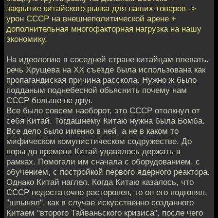
закрытие китайского рынка для наших товаров ->
урон СССР на внешнеполитической арене +
дополнительная многофакторная нагрузка на нашу
экономику.
На идеологию в соседней стране китайцам плевать.
речь Хрущева на ХХ съезде была использована как
пропагандиская причина расскола. Нужно ж было
подданым поднебесной обьяснить почему нам
СССР больше не друг.
Все было совсем наоборот, это СССР отолкнул от
себя Китай. Тогдашнему Китаю нужна была Бомба.
Все дело было именно в ней, а не в каком то
мифическом комунистическом содружестве. До
поры до времени Китай удавалось держать в
рамках. Помогали им сначала с оборудованием, с
обучением, с постройкой первого ядерного реактора.
Однако Китай наглел. Когда Китаю казалось, что
СССР недостаточно расторопен, то он его подгонял,
"шпынял", как в случае искусственно созданного
Китаем "второго Тайваньского кризиса", после чего