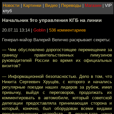
Новости
|
Картинки
|
Видео
|
Переводы
|
Магазин
|
VIP
клуб
Начальник 9го управления КГБ на линии
20.07.11 13:14
|
Goblin
|
536 комментариев
Генерал-майор Валерий Величко раскрывает секреты:
— Чем обусловлено дорогостоящее перемещение за
границу правительственных лимузинов
руководителей России во время их официальных
визитов?
— Информационной безопасностью. Дело в том, что
Никита Сергеевич Хрущёв, с которого и начались
регулярные поездки наших лидеров за рубеж, имел
привычку, выйдя с переговоров, продолжать их
комментировать в автомобиле, который советской
делегации предоставляла принимающая сторона и
который, конечно, был оборудован всеми видами
прослушивающих устройств. В результате наша