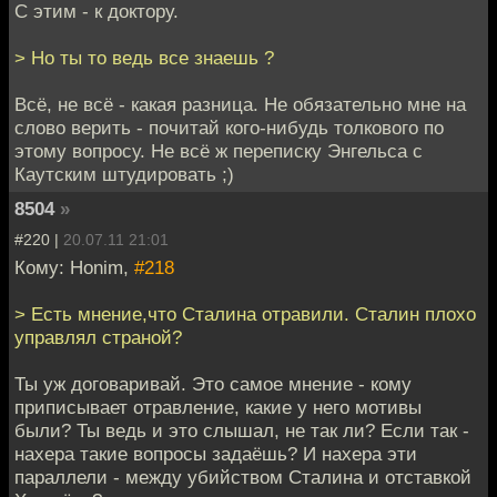
С этим - к доктору.
> Но ты то ведь все знаешь ?
Всё, не всё - какая разница. Не обязательно мне на
слово верить - почитай кого-нибудь толкового по
этому вопросу. Не всё ж переписку Энгельса с
Каутским штудировать ;)
8504
»
#220 |
20.07.11 21:01
Кому: Honim,
#218
> Есть мнение,что Сталина отравили. Сталин плохо
управлял страной?
Ты уж договаривай. Это самое мнение - кому
приписывает отравление, какие у него мотивы
были? Ты ведь и это слышал, не так ли? Если так -
нахера такие вопросы задаёшь? И нахера эти
параллели - между убийством Сталина и отставкой