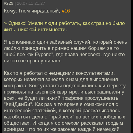
#229 |
20.07.11 21:27
Кому: Гном чирдашный,
#16
> Однако! Умели люди работать, как страшно было
жить, никакой интимности.
Я вспоминаю один забавный случай, который очень
люблю приводить в пример нашим борцам за то
"шоб все как Еуропе", где права человека, где никто
никого не прослушивает.
Как то я работал с немецкими консультантами,
которых нелегкая занесла к нам для выполнения
контракта. Консультанты подключились к интернету,
проживая на казенной квартире, и выспрашивали у
всех, не будет ли ихний траффик прослушивать
"КейДжиБи". Как раз в то время я ознакомился с
интересной статейкой, в которой рассказывалось,
как обстоят дела с "прайвеси" во всяких свободных
обществах. И когда я со смехом рассказал гордым
арийцам, что по их же законам каждый немецкий