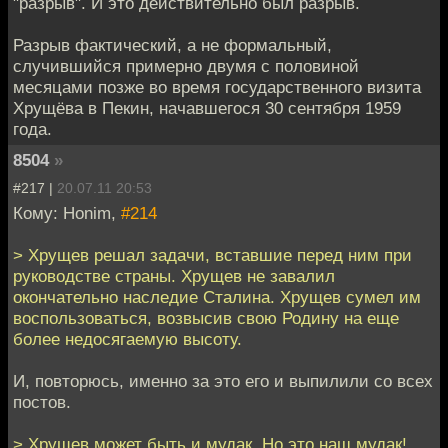
"разрыв". И это действительно был разрыв.
Разрыв фактический, а не формальный,
случившийся примерно двумя с половиной
месяцами позже во время государственного визита
Хрущёва в Пекин, начавшегося 30 сентября 1959
года.
8504
»
#217 |
20.07.11 20:53
Кому: Honim,
#214
> Хрущев решал задачи, вставшие перед ним при
руководстве страны. Хрущев не завалил
окончательно наследие Сталина. Хрущев сумел им
воспользоваться, возвысив свою Родину на еще
более недосягаемую высоту.
И, повторюсь, именно за это его и выпилили со всех
постов.
> Хрущев может быть и мудак. Но это наш мудак!