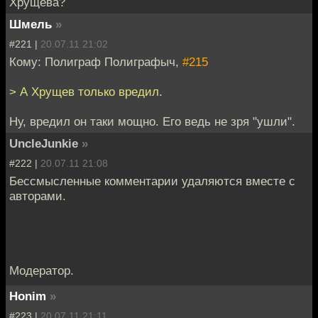
Хрущёва?
Шмель
»
#221 |
20.07.11 21:02
Кому: Полиграф Полиграфыч,
#215
> А Хрущев только вредил.
Ну, вредил он таки мощно. Его ведь не зря "ушли".
UncleJunkie
»
#222 |
20.07.11 21:08
Бессмысленные комментарии удаляются вместе с
авторами.
Модератор.
Honim
»
#223 |
20.07.11 21:11