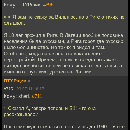
Кому: ПТУРщик,
#696
> > Я вам не скажу за Вильнюс, но в Риге о таких не
слышал...
Я 10 лет прожил в Риге. В Латвии вообще половина
населения была русскими, а Рига город где русских
было большинство. Но таких я видел и там.
Особенно, когда началась эта вакханалия с
перестройкой. Причем, что меня всегда поражало,
никогда подобных вещей не слышал от латышей, а
именно от русских, уроженцев Латвии.
ПТУРщик
»
#715 |
29.07.11 18:17
Кому: sherl,
#711
> Сказал А, говори теперь и Б!!! Что она
рассказывала?
Про немецкую оккупацию, про жизнь до 1940 г. У неё