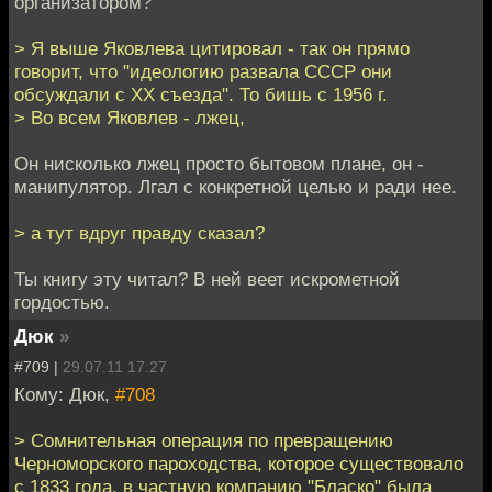
организатором?
> Я выше Яковлева цитировал - так он прямо
говорит, что "идеологию развала СССР они
обсуждали с ХХ съезда". То бишь с 1956 г.
> Во всем Яковлев - лжец,
Он нисколько лжец просто бытовом плане, он -
манипулятор. Лгал с конкретной целью и ради нее.
> а тут вдруг правду сказал?
Ты книгу эту читал? В ней веет искрометной
гордостью.
Дюк
»
#709 |
29.07.11 17:27
Кому: Дюк,
#708
> Сомнительная операция по превращению
Черноморского пароходства, которое существовало
с 1833 года, в частную компанию "Бласко" была