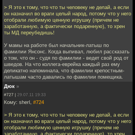
> Я это к тому, что что ты человеку не делай, а если
он назначил во враги целый народ, потому что у него
отобрали любимую ценную игрушку (причем не
заработанную, а фактически подаренную), то хрен
ты МД переубедишь!
У мамы на работе был начальник-латыш по
фамилии Янсонс. Когда выпивал, любил рассказать
о том, что он - судя по фамилии - ведет свой род от
шведов. На что коллега-еврейка каждый раз ему
деликатно напоминала, что фамилии крепостным-
латышам часто давались по фамилии помещика.
Дюк
»
#727 |
29.07.11 19:33
Кому: sherl,
#724
> Я это к тому, что что ты человеку не делай, а если
он назначил во враги целый народ, потому что у него
отобрали любимую ценную игрушку (причем не
заработанную, а фактически подаренную), то хрен