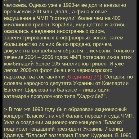
человека. Однако уже в 1993-м ее долги внезапно
превысили 200 млн. долл., а финансовые
нарушения в ЧМП "потянули" более чем на 400
миллионов гривен. Корабли, имущество и активы
оказались в ведении иностранных фирм,
зарегистрированных в оффшорных зонах, затем
большинство из них было продано, причем,
документы волшебным образом… исчезли. Только в
течение 2004 – 2006 годов ЧМП потеряло из-за этих
комбинаций более 105 миллионов гривен. И уже
летом 2008-го флот бывшего черноморского
пароходства составляли
[6 единиц]
[!!!]
. Сегодня, по
словам народного депутата Украины от Компартии
Евгения Царькова на балансе – лишь один
катамаран прогулочного типа "Хаджибей".
> В том же 1993 году был образован акционерный
концерн "Бласко", на чей баланс перешли суда ЧМП.
Указ о создании акционерного концерна "Бласко"
подписал тогдашний президент Украины Леонид
Кравчук. "Бласко" возглавил Павел Кудюкин. В 1995