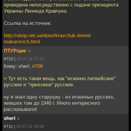
проведена непосредственно с подачи президента
Украины Леонида Кравчука.
Ссылка на источник:
http://ubop.net.ua/dose/kravchuk-leonid-
makarovich.html
ПТУРщик
»
#710 |
29.07.11 17:47
Кому: sherl,
#706
> Тут есть такая вещь, как "исконно латвийские"
русские и "приезжие" русские.
ну я знал одну старушку - из исконных русских,
живших там до 1940 г. Много интересного
рассказывала!
sherl
»
#711 |
29.07.11 18:04