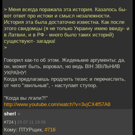
> Меня всегда поражала эта история. Казалось бы-
вот ответ про истоки и смысл незалежности.
История эта была достаточно известна. Как после
этого свидомцы (я не только Украину имею ввиду- и
в Латвии, и в РФ - много было таких историй)
существуют- загадка!
>
Говорил как-то об этом. Жиденькие аргументы: да,
он, может быть, воровал, но ведь ВІН ЗВІЛЬНИВ
УКРАЇНУ!
Когда предлагаешь продлить тезис и перечислить,
от чего "звильныв", - наступает ступор.
"Когда вы лгали?!"
http://www.youtube.com/watch?v=3vjCX4f57A8
sherl
»
#724 |
29.07.11 19:06
Кому: ПТУРщик,
#716