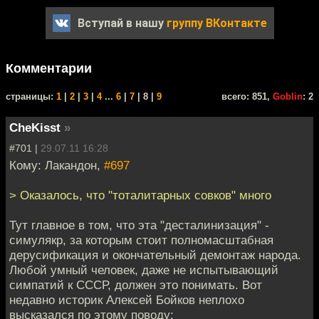
Вступай в нашу
группу ВКонтакте
Комментарии
cтраницы:
1
|
2
|
3
|
4
...
6
|
7
| 8 |
9
всего: 851,
Goblin
: 2
CheKisst
»
#701 |
29.07.11 16:28
Кому: Лакандон,
#697
> Оказалось, что "тоталитарных совков" много
Тут главное в том, что эта "десталинизация" -
симулякр, за которым стоит полномасштабная
дерусификация и окончательный демонтаж народа.
Любой умный человек, даже не испытывающий
симпатий к СССР, должен это понимать. Вот
недавно историк Алексей Бойков неплохо
высказался по этому поводу: