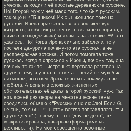
умерла, выходили её простые деревенские русские.
Но! Второй муж у неё мало того, что был русским,
так ещё и КГБшником! Их сын женился тоже на
русской. Ирена приложила всю свою женскую
хитрость, чтобы их развести (сама мне говорила, я
ничего не выдумываю) и женить на эстонке. Ей это
удалось. Но! Когда Ирена сильно заболела, то у
постели дежурила почему-то эта русская, а не
распрекрасная эстонка. И потом помогала тоже
русская. Когда я спросила у Ирены, почему так, она
почему-то как-то быстренько перевела разговор на
другую тему и ушла от ответа. Третий её муж был
латышом, но о нем Ирена говорить почему-то не
любила. А деньги в сложных жизненных
обстоятельствах её давал второй русский муж. Так
вот, все её разговоры на межэтнические темы
сводились обычно к "Русских я не люблю! Если бы
не они, то я бы...!". Потом всегда поправлялась "ты -
другое дело" (Почему я - это "другое дело", не
конкретизировала, наверное форма речи из
вежливости). На мои совершенно резонные