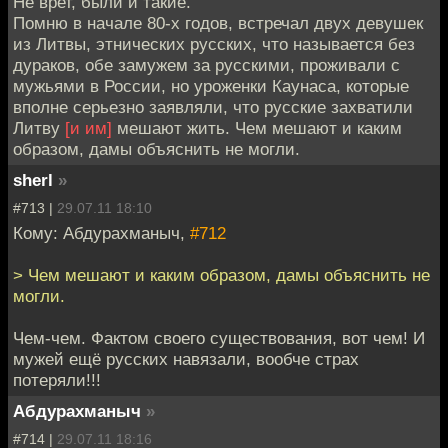
Не врет, были и такие.
Помню в начале 80-х годов, встречал двух девушек
из Литвы, этнических русских, что называется без
дураков, обе замужем за русскими, проживали с
мужьями в России, но уроженки Каунаса, которые
вполне серьезно заявляли, что русские захватили
Литву
[и им]
мешают жить. Чем мешают и каким
образом, дамы объяснить не могли.
sherl
»
#713 |
29.07.11 18:10
Кому: Абдурахманыч,
#712
> Чем мешают и каким образом, дамы объяснить не
могли.
Чем-чем. Фактом своего существования, вот чем! И
мужей ещё русских навязали, вообче страх
потеряли!!!
Абдурахманыч
»
#714 |
29.07.11 18:16