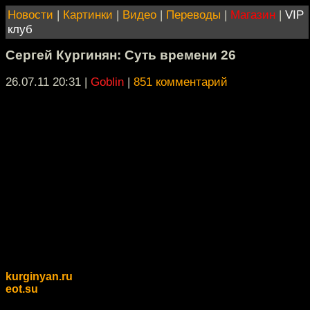
Новости
|
Картинки
|
Видео
|
Переводы
|
Магазин
|
VIP
клуб
Сергей Кургинян: Суть времени 26
26.07.11 20:31
|
Goblin
|
851 комментарий
kurginyan.ru
eot.su