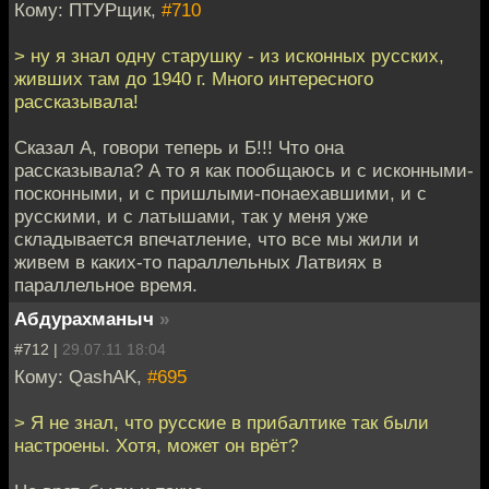
Кому: ПТУРщик,
#710
> ну я знал одну старушку - из исконных русских,
живших там до 1940 г. Много интересного
рассказывала!
Сказал А, говори теперь и Б!!! Что она
рассказывала? А то я как пообщаюсь и с исконными-
посконными, и с пришлыми-понаехавшими, и с
русскими, и с латышами, так у меня уже
складывается впечатление, что все мы жили и
живем в каких-то параллельных Латвиях в
параллельное время.
Абдурахманыч
»
#712 |
29.07.11 18:04
Кому: QashAK,
#695
> Я не знал, что русские в прибалтике так были
настроены. Хотя, может он врёт?