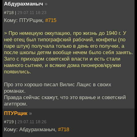
Абдурахманыч
»
#718 |
29.07.11 18:23
Кому: ПТУРщик,
#715
> Про немецкую оккупацию, про жизнь до 1940 г. У
неё отец был типографский рабочий, конфеты (по
паре штук) получала только в день его получки, а
после школы детям вообще нечем было себя занять.
Зато с приходом советской власти и есть стали
намного сытнее, и всякие дома пионеров/кружки
появились.
Про это хорошо писал Вилис Лацис в своих
романах.
Правда сейчас скажут, что это вранье и советский
агитпром.
ПТУРщик
»
#719 |
29.07.11 18:26
Кому: Абдурахманыч,
#718