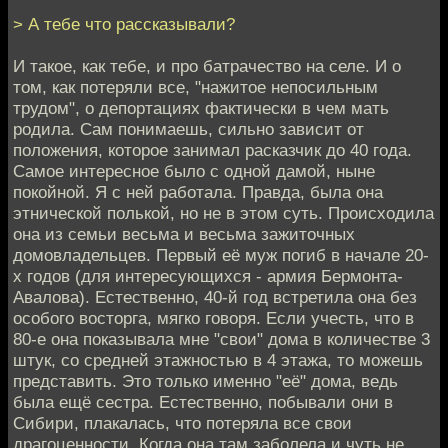
> А тебе что рассказывали?
И такое, как тебе, и про батрачество на селе. И о
том, как потеряли все, "нажитое непосильным
трудом", о депортациях фактически в чем мать
родила. Сам понимаешь, сильно зависит от
положения, которое занимал расказчик до 40 года.
Самое интересное было с одной дамой, ныне
покойной. Я с ней работала. Правда, была она
этнической полькой, но не в этом суть. Происходила
она из семьи весьма и весьма зажиточных
домовладельцев. Первый её муж погиб в начале 20-
х годов (для интересующихся - армия Бермонта-
Авалова). Естественно, 40-й год встретила она без
особого восторга, мягко говоря. Если учесть, что в
80-е она показывала мне "свои" дома в количестве 3
штук, со средней этажностью в 4 этажа, то можешь
представить. Это только именно "её" дома, ведь
была ещё сестра. Естественно, побывали они в
Сибири, плакалась, что потеряла все свои
драгоценности. Когда она там заболела и чуть не