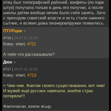
отец был типографский рабочий, конфеты (по паре
штук) получала только в день его получки, а после
школы детям вообще нечем было себя занять. Зато
с приходом советской власти и есть стали намного
сытнее, и всякие дома пионеров/кружки появились.
ПТУРщик
»
#716 |
29.07.11 18:18
Кому: sherl,
#711
А тебе что рассказывали?
Дюк
»
#717 |
29.07.11 18:18
Кому: sherl,
#713
> Чем-чем. Фактом своего существования, вот чем!
И мужей ещё русских навязали, вообче страх
потеряли!!!
Фактически, взяли ясыр.