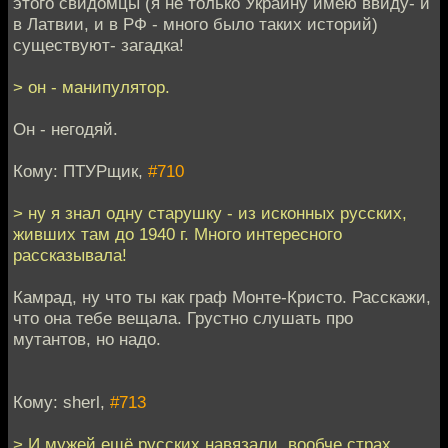
этого свидомцы (я не только Украину имею ввиду- и
в Латвии, и в РФ - много было таких историй)
существуют- загадка!
> он - манипулятор.
Он - негодяй.
Кому: ПТУРщик,
#710
> ну я знал одну старушку - из исконных русских,
живших там до 1940 г. Много интересного
рассказывала!
Камрад, ну что ты как граф Монте-Кристо. Расскажи,
что она тебе вещала. Грустно слушать про
мутантов, но надо.
Кому: sherl,
#713
> И мужей ещё русских навязали, вообче страх