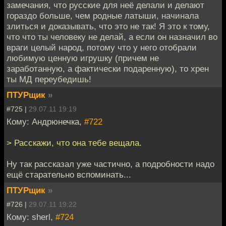
замечания, что русские для неё делали и делают
гораздо больше, чем родные латыши, начинала
злиться и доказывать, что это не так! Я это к тому,
что что ты человеку не делай, а если он назначил во
враги целый народ, потому что у него отобрали
любимую ценную игрушку (причем не
заработанную, а фактически подаренную), то хрен
ты МД переубедишь!
ПТУРщик
»
#725 |
29.07.11 19:19
Кому: Андрюнечка,
#722
> Расскажи, что она тебе вещала.
Ну так рассказал уже частично, а подробности надо
ещё старательно вспоминать...
ПТУРщик
»
#726 |
29.07.11 19:22
Кому: sherl,
#724