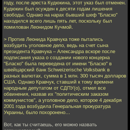
году, после ареста Кудюкина, этот указ был отменен.
Кудюкин был осужден к десяти годам лишения
свободы. Однако на нарах бывший шеф "Бласко"
находился всего лишь пять лет, поскольку был
помилован Леонидом Кучмой.
> Против Леонида Кравчука тоже пытались
возбудить уголовное дело, ведь на счет сына
президента Кравчука – Александра вскоре после
подписания указа о создании нового концерна
"Бласко" была переведена от имени "Бласко" в
швейцарский банк Schweіzerіsche Volksbank в
разных валютах, сумма в 1 млн. 300 тысяч долларов
США. Однако Кравчук, ставший к тому времени
народным депутатом от СДПУ(о), отмел все
обвинения, назвав их "политическим заказом
коммунистов", а уголовное дело, которое 4 декабря
2001 года возбудила Генеральная прокуратура
Украины, было похоронено…
Вот, как ты считаешь, его можно назвать