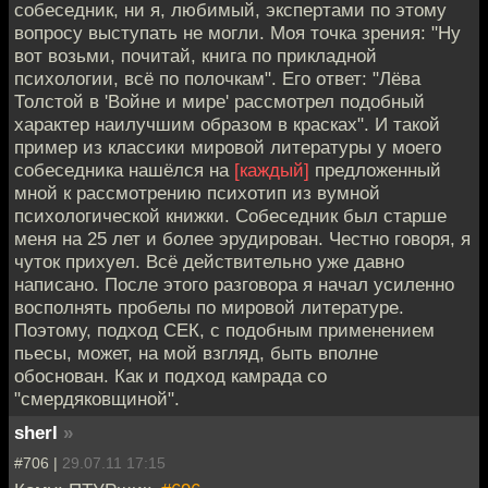
собеседник, ни я, любимый, экспертами по этому
вопросу выступать не могли. Моя точка зрения: "Ну
вот возьми, почитай, книга по прикладной
психологии, всё по полочкам". Его ответ: "Лёва
Толстой в 'Войне и мире' рассмотрел подобный
характер наилучшим образом в красках". И такой
пример из классики мировой литературы у моего
собеседника нашёлся на
[каждый]
предложенный
мной к рассмотрению психотип из вумной
психологической книжки. Собеседник был старше
меня на 25 лет и более эрудирован. Честно говоря, я
чуток прихуел. Всё действительно уже давно
написано. После этого разговора я начал усиленно
восполнять пробелы по мировой литературе.
Поэтому, подход СЕК, с подобным применением
пьесы, может, на мой взгляд, быть вполне
обоснован. Как и подход камрада со
"смердяковщиной".
sherl
»
#706 |
29.07.11 17:15