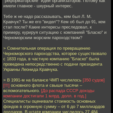
"реформаторские" идеи организаторов. Потому как
имели главное - шкурный интерес.
Тебе ж не надо рассказывать, кем был Л. М.
Кравчук? Ты же его "видел"? Кем об был до 91, кем
стал после? Какие интересы преследовал, к
примеру, курируя ситуацию с компанией "Бласко" и
Черноморским морским пароходством?
> Сомнительная операция по превращению
Черноморского пароходства, которое существовало
с 1833 года, в частную компанию "Бласко" была
проведена непосредственно с подачи президента
Украины Леонида Кравчука.
> В 1991-м на балансе ЧМП числилось
[350 судов]
[!!!]
основного флота и свыше тысячи –
вспомогательного.
[До распада СССР доходы
компании достигали 1 млрд. долл. в год.]
Специалисты оценивали стоимость основных
фондов в огромную сумму – от 6 до 7 миллиардов
долларов. В штате компании числилось 27 484