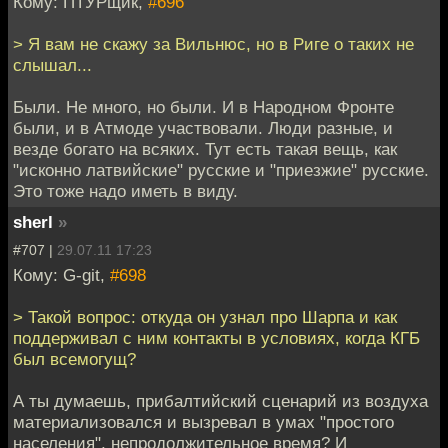
Кому: ПТУРщик,
#696
> Я вам не скажу за Вильнюс, но в Риге о таких не
слышал...
Были. Не много, но были. И в Народном Фронте
были, и в Атмоде участвовали. Люди разные, и
везде богато на всяких. Тут есть такая вещь, как
"исконно латвийские" русские и "приезжие" русские.
Это тоже надо иметь в виду.
sherl
»
#707 |
29.07.11 17:23
Кому: G-git,
#698
> Такой вопрос: откуда он узнал про Шарпа и как
поддерживал с ним контакты в условиях, когда КГБ
был всемогущ?
А ты думаешь, прибалтийский сценарий из воздуха
материализовался и вызревал в умах "простого
населения", непродолжительное время? И