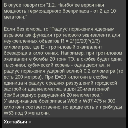
В опусе говорится "1.2. Наиболее вероятная
мощность термоядерного боеприпаса - от 2 до 10
мегатонн."
Если без юмора, то "Радиус поражения ядерным
взрывом как функция тротилового эквивалента для
неукрепленных объектов R = 2*(E/20)^(1/3)
километров, где E - тротиловый эквивалент
боезаряда в килотоннах. Например, при тротиловом
эквиваленте бомбы 20 тонн ТЭ, в скобке будет одна
тысячная, кубический корень - одна десятая, и
радиус поражения ударной волной 0,2 километра (то
есть 200 метров). При E=20 килотонн в скобке
единица и радиус средних разрушений городской
застройки два километра, а для 20-мегатонной
бомбы радиус разрушений 20 километров."
У американцев боеприпасы W88 и W87 475 и 300
килотонн соответственно, но вроде есть и приблуды
W53 под 9 мегатонн.
Хоттабыч
»