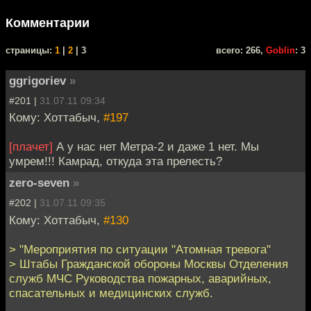
Комментарии
cтраницы:
1
|
2
| 3
всего: 266,
Goblin
: 3
ggrigoriev
»
#201 |
31.07.11 09:34
Кому: Хоттабыч,
#197
[плачет]
А у нас нет Метра-2 и даже 1 нет. Мы
умрем!!! Камрад, откуда эта прелесть?
zero-seven
»
#202 |
31.07.11 09:35
Кому: Хоттабыч,
#130
> "Мероприятия по ситуации "Атомная тревога"
> Штабы Гражданской обороны Москвы Отделения
служб МЧС Руководства пожарных, аварийных,
спасательных и медицинских служб.