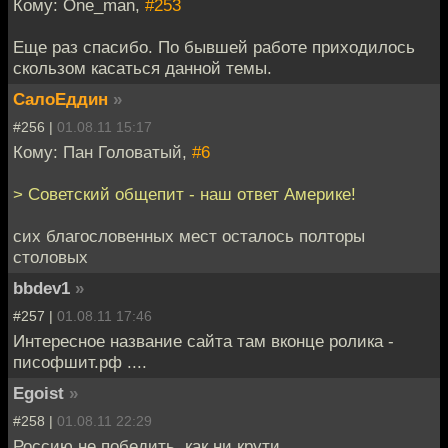
Кому: One_man,
#253
Еще раз спасибо. По бывшей работе приходилось
скользом касаться данной темы.
СалоЕддин
»
#256 |
01.08.11 15:17
Кому: Пан Головатый,
#6
> Советский общепит - наш ответ Америке!
сих благословенных мест осталось полторы
столовых
bbdev1
»
#257 |
01.08.11 17:46
Интересное название сайта там вконце ролика -
писофшит.рф ....
Egoist
»
#258 |
01.08.11 22:29
Россию не победить, как ни крути.