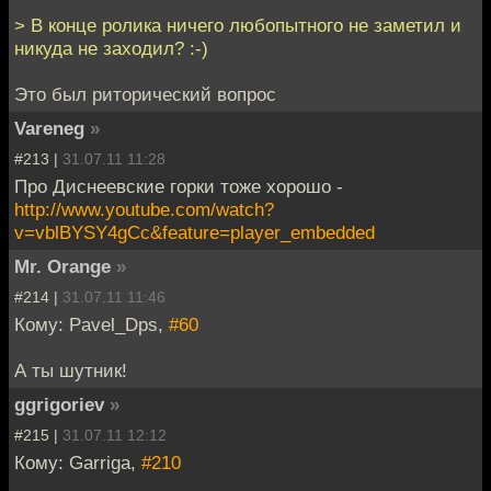
> В конце ролика ничего любопытного не заметил и
никуда не заходил? :-)
Это был риторический вопрос
Vareneg
»
#213 |
31.07.11 11:28
Про Диснеевские горки тоже хорошо -
http://www.youtube.com/watch?
v=vblBYSY4gCc&feature=player_embedded
Mr. Orange
»
#214 |
31.07.11 11:46
Кому: Pavel_Dps,
#60
А ты шутник!
ggrigoriev
»
#215 |
31.07.11 12:12
Кому: Garriga,
#210