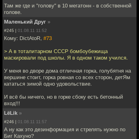
Там же где и "голову" в 10 мегатонн - в собственной
голове.
Маленький Друг
»
#245 |
01.08.11 11:52
Кому: DictAtoR,
#73
> А в тоталитарном СССР бомбоубежища
маскировали под школы. Я в одном таком учился.
У меня во дворе дома отличная горка, голубятня на
вершине стоит, горка ровная со всех сторон, детЯм
кататься зимой одно удовольствие.
И всё бы ничего, но в горке сбоку есть бетонный
вход!!!
LёLik
»
#246 |
01.08.11 11:57
А ну как это дезинформация и стрелять нужно по
Биг Кахуно?