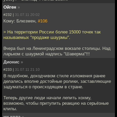
Ойген
»
#232 |
31.07.11 20:02
Кому: Блюзмен,
#106
> На территории России более 15000 точек так
называемых "продаже шаурмы".
Вчера был на Ленинградском вокзале столицы. Над
ларьком с шаурмой надпись "Шаверма"!!!
Дионис
»
#233 |
31.07.11 21:10
В подобном, доходчивом стиле изложения ранее
делались вполне достойные ролики, заставляющие
задуматься о происходящем в стране.
Теперь другие люди начали лепить хохму,
возможно, чтобы притупить реакцию на серьёзные
клипы.
ни-кола
»