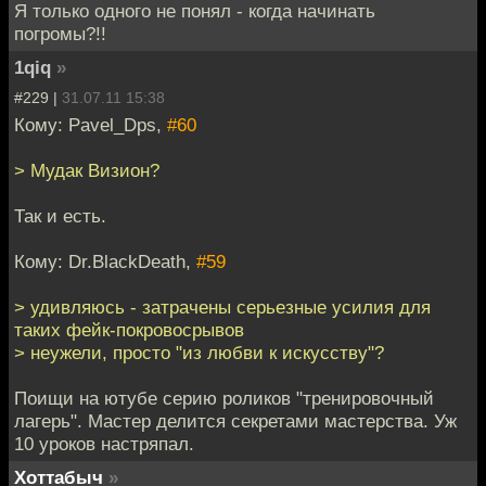
Я только одного не понял - когда начинать
погромы?!!
1qiq
»
#229 |
31.07.11 15:38
Кому: Pavel_Dps,
#60
> Мудак Визион?
Так и есть.
Кому: Dr.BlackDeath,
#59
> удивляюсь - затрачены серьезные усилия для
таких фейк-покровосрывов
> неужели, просто "из любви к искусству"?
Поищи на ютубе серию роликов "тренировочный
лагерь". Мастер делится секретами мастерства. Уж
10 уроков настряпал.
Хоттабыч
»