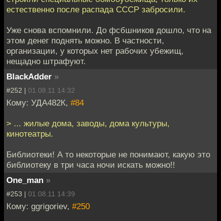
естественно после распада СССР забросили.
Уже снова вспомнили. До фсбшников дошло, что на
этом денег поднять можно. В частности,
организации, у которых нет рабочих убежищ,
нещадно штрафуют.
BlackAdder
»
#252 |
01.08.11 14:32
Кому: УДА482К,
#84
> ... жилые дома, заводы, дома культуры,
кинотеатры.
Библиотеки! А то некоторые не понимают, какую это
библиотеку в три часа ночи искать можно!!
One_man
»
#253 |
01.08.11 14:39
Кому: ggrigoriev,
#250