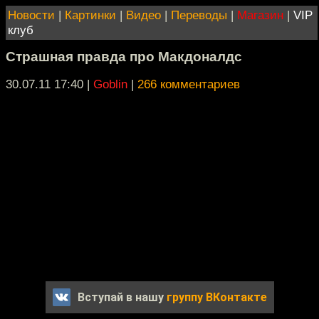
Новости
|
Картинки
|
Видео
|
Переводы
|
Магазин
|
VIP
клуб
Страшная правда про Макдоналдс
30.07.11 17:40
|
Goblin
|
266 комментариев
Вступай в нашу
группу ВКонтакте