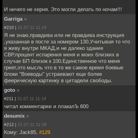
И ничего не херня. Это могли делать по ночам!!!
Garriga
»
#210 |
31.07.11 11:19
Я не знаю,правдива или не правдива инструкция
,указанная в посте за номером 130.Учитывая то что
я живу внутри МКАД,и не далеко здание
СВР,процент испарения меня и моих близких в
случае БП близок к 100.Единственное что меня
греет,это мысль что в то же самое время боевые
блоки "Воеводы" устраивают еще более
феерическую картинку в цитадели свободы.
goto
»
#211 |
31.07.11 11:19
читал комментарии и плакалЪ 600
desumix
»
#212 |
31.07.11 11:28
Кому: Jack85,
#129