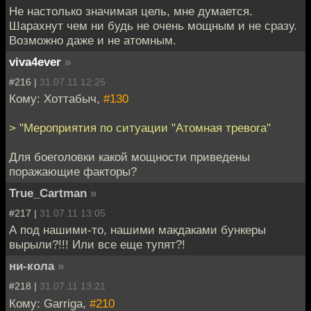
Не настолько значимая цель, мне думается.
Шарахнут чем ни будь не очень мощным и не сразу.
Возможно даже и не атомным.
viva4ever
»
#216 |
31.07.11 12:25
Кому: Хоттабыч,
#130
> "Мероприятия по ситуации "Атомная тревога"
Для боеголовки какой мощности приведены
поражающие факторы?
True_Cartman
»
#217 |
31.07.11 13:05
А под нашими-то, нашими макдаками бункеры
вырыли?!!! Или все еще тупят?!
ни-кола
»
#218 |
31.07.11 13:21
Кому: Garriga,
#210