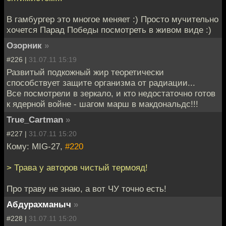
В гамбургер это многое меняет :) Просто мучительно
хочется Парад Победы посмотреть в живом виде :)
Озорник
»
#226 |
31.07.11 15:19
Развитый подкожный жир теоретически
способствует защите организма от радиации...
Все посмотрели в зеркало, и кто недостаточно готов
к ядерной войне - шагом марш в макдональдс!!!
True_Cartman
»
#227 |
31.07.11 15:20
Кому: MIG-27,
#220
> Трава у авторов чистый термояд!
Про траву не знаю, а вот ЧУ точно есть!
Абдурахманыч
»
#228 |
31.07.11 15:20