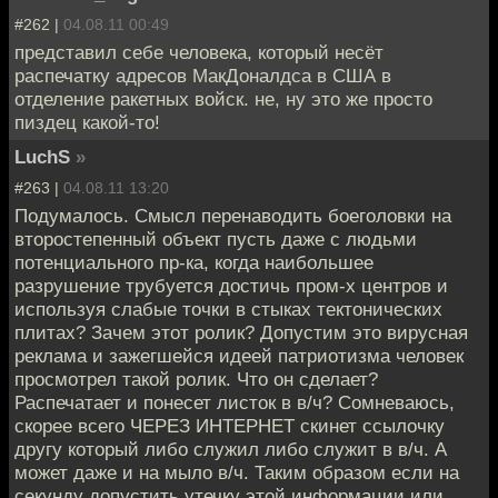
#262 |
04.08.11 00:49
представил себе человека, который несёт
распечатку адресов МакДоналдса в США в
отделение ракетных войск. не, ну это же просто
пиздец какой-то!
LuchS
»
#263 |
04.08.11 13:20
Подумалось. Смысл перенаводить боеголовки на
второстепенный объект пусть даже с людьми
потенциального пр-ка, когда наибольшее
разрушение трубуется достичь пром-х центров и
используя слабые точки в стыках тектонических
плитах? Зачем этот ролик? Допустим это вирусная
реклама и зажегшейся идеей патриотизма человек
просмотрел такой ролик. Что он сделает?
Распечатает и понесет листок в в/ч? Сомневаюсь,
скорее всего ЧЕРЕЗ ИНТЕРНЕТ скинет ссылочку
другу который либо служил либо служит в в/ч. А
может даже и на мыло в/ч. Таким образом если на
секунду допустить утечку этой информации или