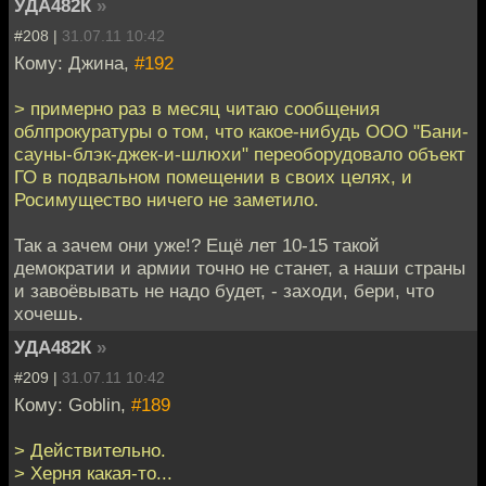
УДА482К
»
#208 |
31.07.11 10:42
Кому: Джина,
#192
> примерно раз в месяц читаю сообщения
облпрокуратуры о том, что какое-нибудь ООО "Бани-
сауны-блэк-джек-и-шлюхи" переоборудовало объект
ГО в подвальном помещении в своих целях, и
Росимущество ничего не заметило.
Так а зачем они уже!? Ещё лет 10-15 такой
демократии и армии точно не станет, а наши страны
и завоёвывать не надо будет, - заходи, бери, что
хочешь.
УДА482К
»
#209 |
31.07.11 10:42
Кому: Goblin,
#189
> Действительно.
> Херня какая-то...