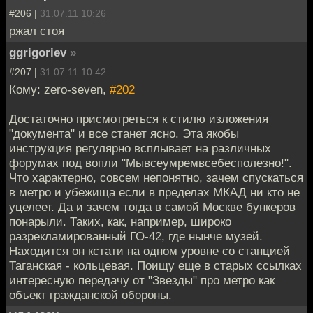
#206 |
31.07.11 10:26
ржал стоя
ggrigoriev
»
#207 |
31.07.11 10:42
Кому: zero-seven,
#202
Достаточно присмотреться к стилю изложения
"документа" и все станет ясно. Эта якобы
инструкция регулярно всплывает на различных
форумах под вопли "Мывсеумремвсебесполезно!".
Что характерно, совсем непонятно, зачем спускаться
в метро и убежища если в пределах МКАД ни кто не
уцелеет. Да и зачем тогда в самой Москве бункеров
понарыли. Таких, как, например, широко
разрекламированный ГО-42, где нынче музей.
Находится он кстати на одном уровне со станцией
Таганская - кольцевая. Поищу еще в старых ссылках
интересную передачу от "Звезды" про метро как
объект гражданской обороны.