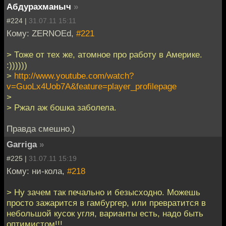
Абдурахманыч
»
#224 |
31.07.11 15:11
Кому: ZERNOEd,
#221
> Тоже от тех же, атомное про работу в Америке.
:))))))
>
http://www.youtube.com/watch?
v=GuoLx4Uob7A&feature=player_profilepage
>
> Ржал аж бошка заболела.
Правда смешно.)
Garriga
»
#225 |
31.07.11 15:19
Кому: ни-кола,
#218
> Ну зачем так печально и безысходно. Можешь
просто зажарится в гамбургер, или превратится в
небольшой кусок угля, варианты есть, надо быть
оптимистом!!!