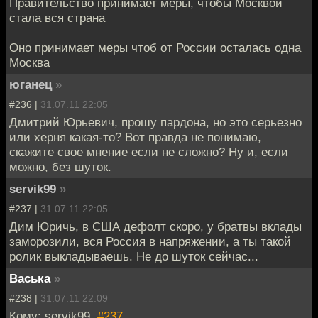
Правительство принимает меры, чтобы Москвой
стала вся страна
Оно принимает меры чтоб от России осталась одна
Москва
юганец
»
#236 |
31.07.11 22:05
Дмитрий Юрьевич, прошу пардона, но это серьезно
или херня какая-то? Вот правда не понимаю,
скажите свое мнение если не сложно? Ну и, если
можно, без шуток.
servik99
»
#237 |
31.07.11 22:05
Дим Юричь, в США дефолт скоро, у братвы вклады
заморозили, вся Россия в напряжении, а ты такой
ролик выкладываешь. Не до шуток сейчас...
Васька
»
#238 |
31.07.11 22:09
Кому: servik99,
#237