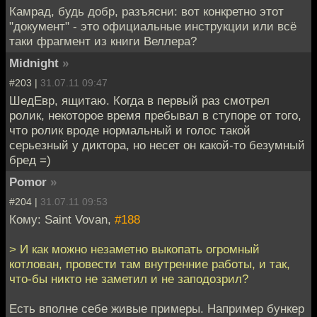
Камрад, будь добр, разъясни: вот конкретно этот
"документ" - это официальные инструкции или всё
таки фрагмент из книги Веллера?
Midnight
»
#203 |
31.07.11 09:47
ШедЕвр, ящитаю. Когда в первый раз смотрел
ролик, некоторое время пребывал в ступоре от того,
что ролик вроде нормальный и голос такой
серьезный у диктора, но несет он какой-то безумный
бред =)
Pomor
»
#204 |
31.07.11 09:53
Кому: Saint Vovan,
#188
> И как можно незаметно выкопать огромный
котлован, провести там внутренние работы, и так,
что-бы никто не заметил и не заподозрил?
Есть вполне себе живые примеры. Например бункер