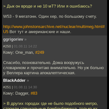
> Дык он вроде и не 10 мТ? Или я ошибаюсь?
W53 - 9 мегатонн. Один хер, по большому счету.
http://www.johnstonsarchive.net/nuclear/multimeg.html#
U5
Вот тут и американские и наши.
ggrigoriev
»
#250 |
01.08.11 14:22
Кому: One_man,
#249
Спасибо, позновательно. Дома вооружусь
словариком и прочитаю внимательно. Но уж больно
у Веллера картина апокалептическая.
BlackAdder
»
#251 |
01.08.11 14:30
Кому: Dagger,
#83
> В других городах где не было подобного метро,
строили специальные бомбоубежища, только их