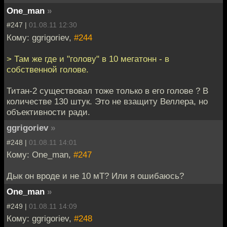
One_man
»
#247 |
01.08.11 12:30
Кому: ggrigoriev,
#244
> Там же где и "голову" в 10 мегатонн - в
собственной голове.
Титан-2 существовал тоже только в его голове ? В
количестве 130 штук. Это не взащиту Веллера, но
объективности ради.
ggrigoriev
»
#248 |
01.08.11 14:01
Кому: One_man,
#247
Дык он вроде и не 10 мТ? Или я ошибаюсь?
One_man
»
#249 |
01.08.11 14:09
Кому: ggrigoriev,
#248