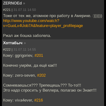
ZERNOEd
»
#221 |
31.07.11 14:50
Тоже от тех же, атомное про работу в Америке. :))))))
http://www.youtube.com/watch?
v=GuoLx4Uob7A&feature=player_profilepage
Ржал аж бошка заболела.
Хоттабыч
»
#222 |
31.07.11 14:55
Кому: ggrigoriev,
#201
Конечно умрём, да ещё как!!!
Кому: zero-seven,
#202
Сомневаешься??? Трепещешь??? То-то!!!
Это надо спросить у Веллера, полагаю он Знает!!!
Кому: viva4ever,
#216