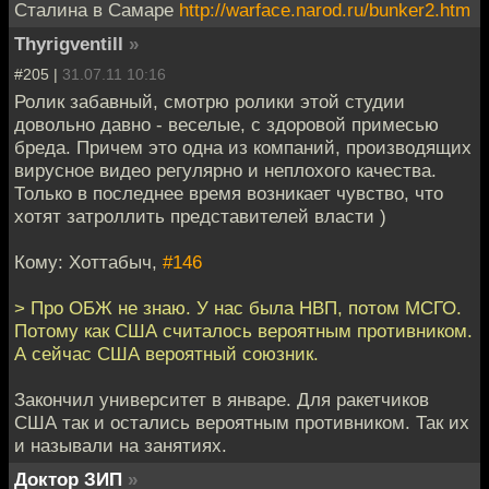
Сталина в Самаре
http://warface.narod.ru/bunker2.htm
Thyrigventill
»
#205 |
31.07.11 10:16
Ролик забавный, смотрю ролики этой студии
довольно давно - веселые, с здоровой примесью
бреда. Причем это одна из компаний, производящих
вирусное видео регулярно и неплохого качества.
Только в последнее время возникает чувство, что
хотят затроллить представителей власти )
Кому: Хоттабыч,
#146
> Про ОБЖ не знаю. У нас была НВП, потом МСГО.
Потому как США считалось вероятным противником.
А сейчас США вероятный союзник.
Закончил университет в январе. Для ракетчиков
США так и остались вероятным противником. Так их
и называли на занятиях.
Доктор ЗИП
»