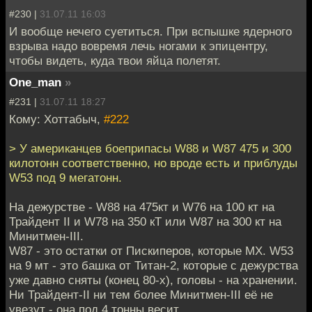
#230 |
31.07.11 16:03
И вообще нечего суетиться. При вспышке ядерного
взрыва надо вовремя лечь ногами к эпицентру,
чтобы видеть, куда твои яйца полетят.
One_man
»
#231 |
31.07.11 18:27
Кому: Хоттабыч,
#222
> У американцев боеприпасы W88 и W87 475 и 300
килотонн соответственно, но вроде есть и приблуды
W53 под 9 мегатонн.
На дежурстве - W88 на 475кт и W76 на 100 кт на
Трайдент II и W78 на 350 кТ или W87 на 300 кт на
Минитмен-III.
W87 - это остатки от Пискиперов, которые МХ. W53
на 9 мт - это башка от Титан-2, которые с дежурства
уже давно сняты (конец 80-х), головы - на хранении.
Ни Трайдент-II ни тем более Минитмен-III её не
увезут - она под 4 тонны весит.