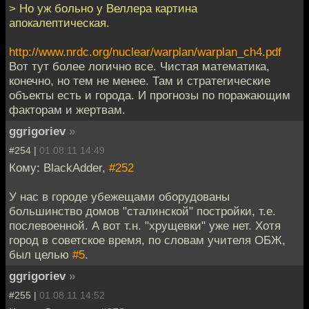
> Но уж больно у Веллера картина
апокалептическая.
http://www.nrdc.org/nuclear/warplan/warplan_ch4.pdf
Вот тут более логично все. Чистая математика,
конечно, но тем не менее. Там и стратегические
объекты есть и города. И прогнозы по поражающим
факторам и жертвам.
ggrigoriev
»
#254 |
01.08.11 14:49
Кому: BlackAdder,
#252
У нас в городе убежещами оборудованы
большинство домов "сталинской" постройки, т.е.
послевоенной. А вот т.н. "хрущевки" уже нет. Хотя
город в советское время, по словам учителя ОБЖ,
был целью
#5
.
ggrigoriev
»
#255 |
01.08.11 14:52