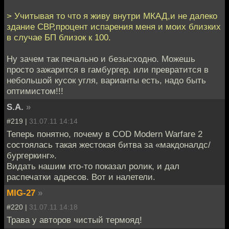
> Учитывая то что я живу внутри МКАД,и не далеко
здание СВР,процент испарения меня и моих близких
в случае БП близок к 100.
Ну зачем так печально и безысходно. Можешь
просто зажарится в гамбургер, или превратится в
небольшой кусок угля, варианты есть, надо быть
оптимистом!!!
S.A.
»
#219 |
31.07.11 14:14
Теперь понятно, почему в COD Modern Warfare 2
состоялась такая жестокая битва за «макдоналдс/
бургеркинг».
Видать нашим кто-то показал ролик, и дал
распечатки адресов. Вот и налетели.
MIG-27
»
#220 |
31.07.11 14:18
Трава у авторов чистый термояд!