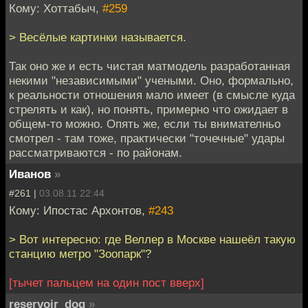
Кому: Хоттабыч,
#259
> Весёлые картинки называется.
Так оно же и есть чистая матмодель разработанная
некими "независимыми" учеными. Оно, формально,
к реальности отношения мало имеет (в смысле куда
стрелять и как), но понять, примерно что ожидает в
общем-то можно. Опять же, если ты внимателньо
смотрел - там тоже, практически "точечные" удары
рассматриваются - по районам.
Иванов
»
#261 |
03.08.11 22:44
Кому: Ипостас Архонтов,
#243
> Вот интересно: где Веллер в Москве нашеёл такую
станцию метро "Зоопарк"?
[тычет пальцем на один пост вверх]
reservoir_dog
»