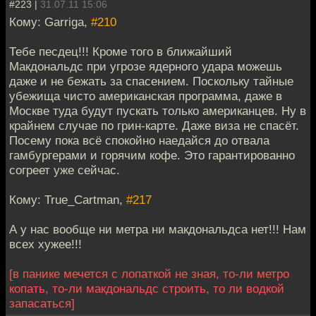
#223 |
31.07.11 15:06
Кому: Garriga,
#210
Тебе песдец!!! Кроме того в ближайший
Макдональдс при угрозе ядерного удара можешь
даже и не бежать за спасением. Поскольку тайные
убежища чисто американская программа, даже в
Москве туда будут пускать только американцев. Ну в
крайнем случае по грин-карте. Даже виза не спасёт.
Посему пока всё спокойно наедайся до отвала
гамбургерами и горячим кофе. Это гарантированно
согреет уже сейчас.
Кому: True_Cartman,
#217
А у нас вообще ни метра ни макдональдса нет!!! Нам
всех хужее!!!
[в панике мечется с лопаткой не зная, то-ли метро
копать, то-ли макдональдс строить, то ли водкой
запасаться]