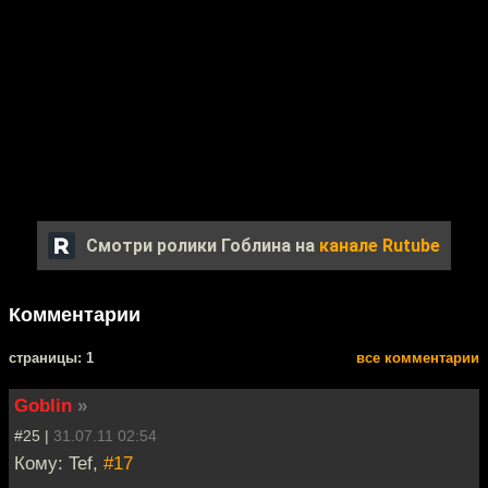
Смотри ролики Гоблина на
канале Rutube
Комментарии
cтраницы: 1
все комментарии
Goblin
»
#25 |
31.07.11 02:54
Кому: Tef,
#17