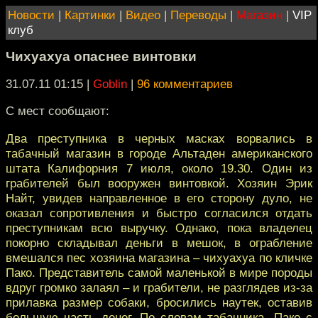
Новости
|
Картинки
|
Видео
|
Переводы
|
Магазин
|
VIP
клуб
Чихуахуа опаснее винтовки
31.07.11 01:15
|
Goblin
|
96 комментариев
С мест сообщают:
Два преступника в черных масках ворвались в
табачный магазин в городе Альтаден американского
штата Калифорния 7 июля, около 19.30. Один из
грабителей был вооружен винтовкой. Хозяин Эрик
Найт, увидев направленное в его сторону дуло, не
оказал сопротивления и быстро согласился отдать
преступникам всю выручку. Однако, пока владелец
покорно складывал деньги в мешок, в ограбление
вмешался пес хозяина магазина – чихуахуа по кличке
Пако. Представитель самой маленькой в мире породы
вдруг громко залаял – и грабители, не разглядев из-за
прилавка размер собаки, бросились наутек, оставив
большую часть денег. По словам табачника, Пако с