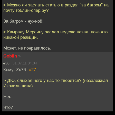
> Можно ли заслать статью в раздел "за багром" на
почту гоблин-опер.ру?
За багром - нужно!!!
> Камраду Мерлину заслал неделю назад, пока что
никакой реакции.
Может, не понравилось.
Goblin
»
#30 |
31.07.11 04:04
Кому: Zx7R,
#27
> ДЮ, слыхал чего у нас то творится? (незалежная
Израильщина)
Нет.
Что?