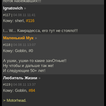
поток набежавших!!!
Ignatovich
»
#117 |
04.08.11 11:41
Кому: sherl,
#116
I... W... Камрадесса, его тут не стояло!!!
Маленький Мук
»
#118 |
04.08.11 13:07
Кому: Goblin, #0
А ушки, ушки-то какие зачОтные!!
Ну чтобы и дальше так же!
И следующие 50+ лет!
Любитель Жизни
»
#119 |
04.08.11 13:37
Кому: Goblin,
#84
> Motorhead.