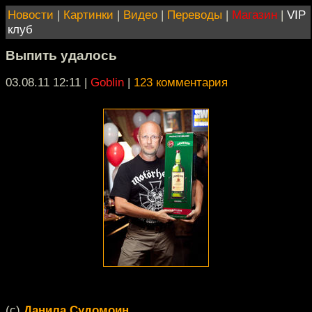
Новости
|
Картинки
|
Видео
|
Переводы
|
Магазин
|
VIP
клуб
Выпить удалось
03.08.11 12:11
|
Goblin
|
123 комментария
(c)
Данила Судомоин