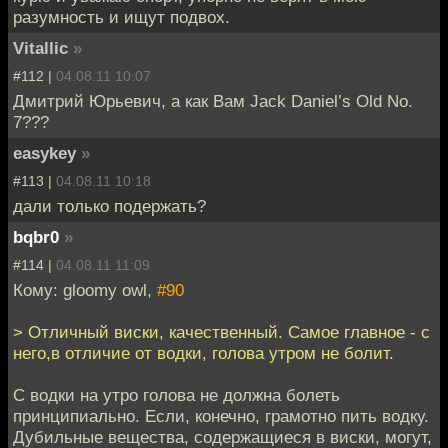
разумность и ищут подвох.
Vitallic
»
#112 |
04.08.11 10:07
Дмитрий Юрьевич, а как Вам Jack Daniel’s Old No.
7???
easykey
»
#113 |
04.08.11 10:18
дали только подержать?
bqbr0
»
#114 |
04.08.11 11:09
Кому: gloomy owl,
#90
> Отличный виски, качественный. Самое главное - с
него,в отличие от водки, голова утром не болит.
С водки на утро голова не должна болеть
принципиально. Если, конечно, грамотно пить водку.
Дубильные вещества, содержащиеся в виски, могут,