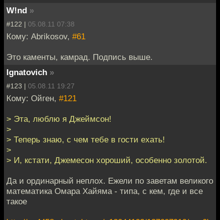
W!nd
»
#122 |
05.08.11 07:38
Кому: Abrikosov,
#61
Это каменты, камрад. Подпись выше.
Ignatovich
»
#123 |
05.08.11 19:27
Кому: Ойген,
#121
> Эта, люблю я Джеймсон!
>
> Теперь знаю, с чем тебе в гости ехать!
>
> И, кстати, Джемесон хороший, особенно золотой.
Да и ординарный неплох. Ежели по заветам великого
математика Омара Хайяма - типа, с кем, где и все
такое