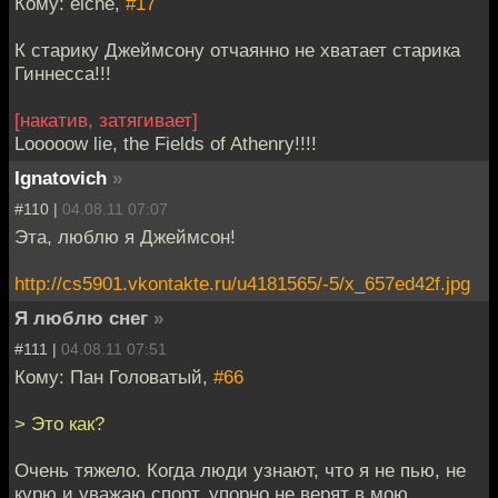
Кому: elche,
#17
К старику Джеймсону отчаянно не хватает старика
Гиннесса!!!
[накатив, затягивает]
Looooow lie, the Fields of Athenry!!!!
Ignatovich
»
#110 |
04.08.11 07:07
Эта, люблю я Джеймсон!
http://cs5901.vkontakte.ru/u4181565/-5/x_657ed42f.jpg
Я люблю снег
»
#111 |
04.08.11 07:51
Кому: Пан Головатый,
#66
> Это как?
Очень тяжело. Когда люди узнают, что я не пью, не
курю и уважаю спорт, упорно не верят в мою