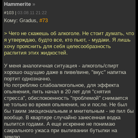
Hammerite
»
#103 |
03.08.11 21:22
Кому: Gradus,
#73
> Чего не скажешь об алкоголе. Не стоит думать, что
я утверждаю, будто все, кто пьют, - мудаки. Я лишь
хочу прояснить для себя целесообразность
распития этих жидкостей.
У меня аналогичная ситуация - алкоголь/спирт
хорошо ощущаю даже в пиве/вине, "вкус" напитка
портит однозначно.
Но потребляю слабоалкогольное, для эффекта
опьянения, пить начал в 20 лет для "снятия
стресса", обеспокоенность "проблемой" снимается
не только во время опьянения, но и после. Не был
бы таким эмоциональным и мнительным - не пил бы
вообще. В квартире случайно занесенная водка
пылится годами. А еще искренне не понимаю
сакрального ужаса при выливании бутылки на
землю.