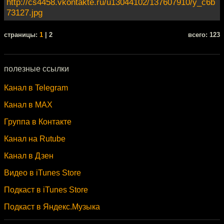
http://cs4458.vkontakte.ru/u13044102/137607910/y_c6b
73127.jpg
cтраницы:
1
| 2
всего: 123
полезные ссылки
Канал в Telegram
Канал в MAX
Группа в Контакте
Канал на Rutube
Канал в Дзен
Видео в iTunes Store
Подкаст в iTunes Store
Подкаст в Яндекс.Музыка