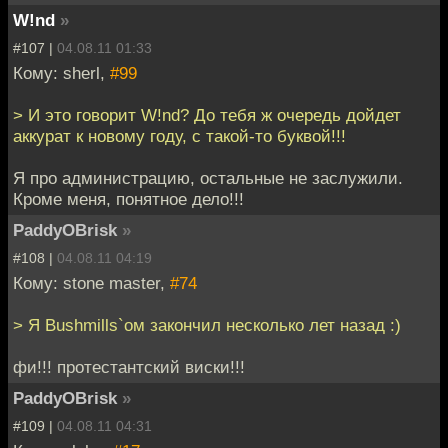
W!nd
»
#107 |
04.08.11 01:33
Кому: sherl,
#99
> И это говорит W!nd? До тебя ж очередь дойдет
аккурат к новому году, с такой-то буквой!!!
Я про администрацию, остальные не заслужили.
Кроме меня, понятное дело!!!
PaddyOBrisk
»
#108 |
04.08.11 04:19
Кому: stone master,
#74
> Я Bushmills`ом закончил несколько лет назад :)
фи!!! протестантский виски!!!
PaddyOBrisk
»
#109 |
04.08.11 04:31