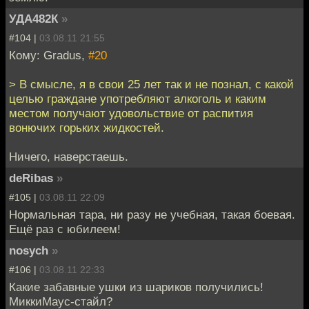
УДА482К
»
#104 |
03.08.11 21:55
Кому: Gradus,
#20
> В смысле, я в свои 25 лет так и не познал, с какой
целью граждане употребляют алкоголь и каким
местом получают удовольствие от распития
вонючих горьких жидкостей.
Ничего, наверстаешь.
deRibas
»
#105 |
03.08.11 22:09
Нормальная тара, ни разу не учебная, такая боевая.
Ещё раз с юбилеем!
nosych
»
#106 |
03.08.11 22:33
Какие забавные ушки из шариков получились!
МиккиМаус-стайл?