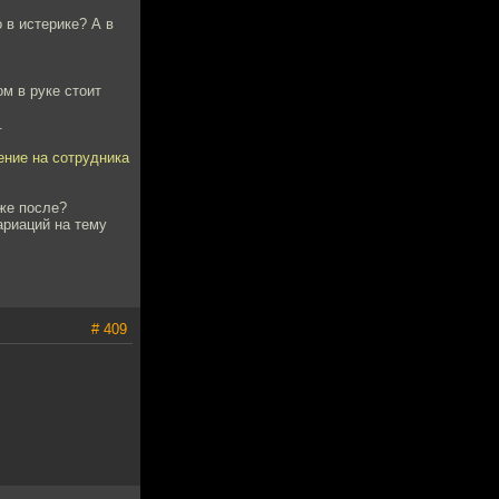
 в истерике? А в
м в руке стоит
.
ение на сотрудника
уже после?
ариаций на тему
# 409