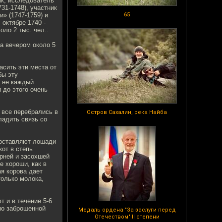
ик, исследователь
31-1748), участник
» (1747-1759) и
65
 октябре 1740 -
оло 2 тыс. чел.:
ка вечером около 5
асить эти места от
бы эту
а не каждый
 до этого очень
и все перебрались в
Остров Сахалин, река Найба
ладить связь со
составляют лошади
кот в степь
орней и засохшей
е хороши, как в
ая корова дает
олько молока,
т и в течение 5-6
чно заброшенной
Медаль ордена "За заслуги перед
Отечеством" II степени