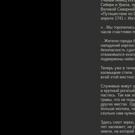
Ученый немец Иога
Сибири и Урала, п
Великой Северной 
«Путешествие по Си
апреле 1741 г. Ио
«...Мы торопились
часов счастливо п
...Жители города 
нападений киргизск
безопасность сдел
отваживался ехать
подвержены набега
Теперь уже в тече
калмыцкие степи. 
всей этой местнос
Служивые живут з
и крупный рогатый
пастись. Так как 
травы, что не поды
других местах. Од
больше молока, ч
сколько нам нужно 
Здесь сеют зерно,
лет засевают, не 
земли, на которой 