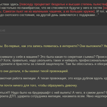
льствах здесь
[повсюду процветает безделье и высшая степень пьянства
 настолько по-панибратски, что не стесняются будучи у него в гостях
[н
ь. Самогон пьют не из маленьких чашечек, а из больших кружек]
. И тот, 
до скотского состояния, на другой день заявляется с подарками..."
01:42
ы. Во-первых, как эта запись появилась в интернете? Они выложили? Ув
о снимали у себя в машине? Это была какая-то секретная съемка? Происх
? Хотя, правильно, надо увольнять таких и набирать профессиональных
уронили и браслеты за спиной защелкнули. Там бы обоссалась и обоср
что они делали, я бы назвал тихой провокацией.
амотная работа милиции. А тихая провокация, это когда дублом вдоль хр
ли почти ничего для того, чтобы образумить девочку.
иться!!! Надо было на брудершафт с ней выпить! А чего, в самом деле?
троила ДТП, ударила сотрудника милиции, нахамила всем. Явно недопер