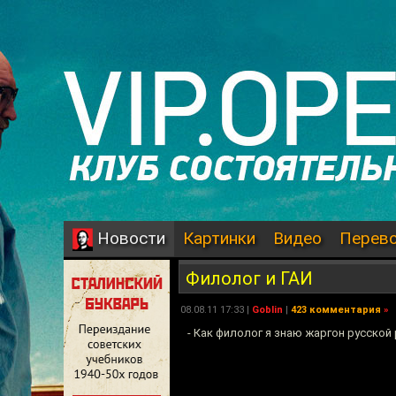
Картинки
Видео
Перев
Новости
Филолог и ГАИ
08.08.11 17:33 |
Goblin
|
423 комментария
»
- Как филолог я знаю жаргон русской 