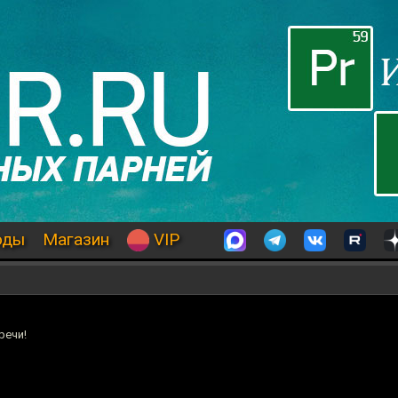
оды
Магазин
VIP
речи!