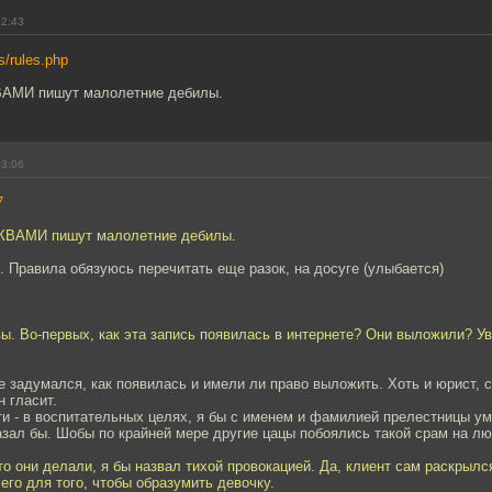
02:43
rs/rules.php
МИ пишут малолетние дебилы.
03:06
7
ВАМИ пишут малолетние дебилы.
. Правила обязуюсь перечитать еще разок, на досуге (улыбается)
ы. Во-первых, как эта запись появилась в интернете? Они выложили? Ув
же задумался, как появилась и имели ли право выложить. Хоть и юрист, с
н гласит.
ти - в воспитательных целях, я бы с именем и фамилией прелестницы у
зал бы. Шобы по крайней мере другие цацы побоялись такой срам на л
что они делали, я бы назвал тихой провокацией. Да, клиент сам раскрылс
его для того, чтобы образумить девочку.