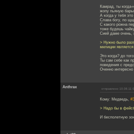
Камрад, ты когда-
жопу пьяную бары
А когда у тебя эт
Слава богу, по щ
С какого рожна пе
тоже будешь чайку
Сией даме очень, 
> Нужно было разъ
милиции является
Это когда? до тог
Ты сам себе как п
поведения с предс
Оченно интересно 
Anthrax
отправлено 10.08.11 
Кому: Медведь,
#
> Надо бы в фейсб
И бесполетную зо