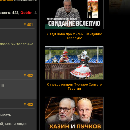
всего: 423,
Goblin
: 4
# 401
Дядя Вова про фильм "Свидание
вслепую"
 ввела бы телесные
# 402
О предстоящем Турнире Святого
!!!
Георгия
# 403
нимать
ой, могли люди