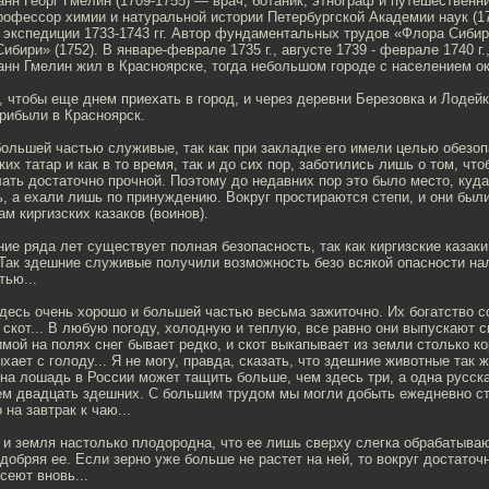
нн Георг Гмелин (1709-1755) — врач, ботаник, этнограф и путешественн
рофессор химии и натуральной истории Петербургской Академии наук (17
экспедиции 1733-1743 гг. Автор фундаментальных трудов «Флора Сибири
бири» (1752). В январе-феврале 1735 г., августе 1739 - феврале 1740 г.,
ганн Гмелин жил в Красноярске, тогда небольшом городе с населением ок
, чтобы еще днем приехать в город, и через деревни Березовка и Лодей
рибыли в Красноярск.
большей частью служивые, так как при закладке его имели целью обезоп
их татар и как в то время, так и до сих пор, заботились лишь о том, что
ать достаточно прочной. Поэтому до недавних пор это было место, куд
, а ехали лишь по принуждению. Вокруг простираются степи, и они были
м киргизских казаков (воинов).
ние ряда лет существует полная безопасность, так как киргизские казак
Так здешние служивые получили возможность безо всякой опасности на
тью...
десь очень хорошо и большей частью весьма зажиточно. Их богатство 
 скот... В любую погоду, холодную и теплую, все равно они выпускают с
зимой на полях снег бывает редко, и скот выкапывает из земли столько к
хает с голоду... Я не могу, правда, сказать, что здешние животные так ж
на лошадь в России может тащить больше, чем здесь три, а одна русск
ем двадцать здешних. С большим трудом мы могли добыть ежедневно ст
на завтрак к чаю...
 и земля настолько плодородна, что ее лишь сверху слегка обрабатываю
удобряя ее. Если зерно уже больше не растет на ней, то вокруг достато
сеют вновь...