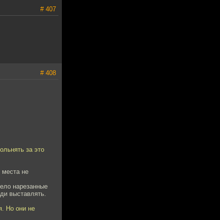
# 407
# 408
ольнять за это
 места не
мело нарезанные
юди выставлять.
я. Но они не