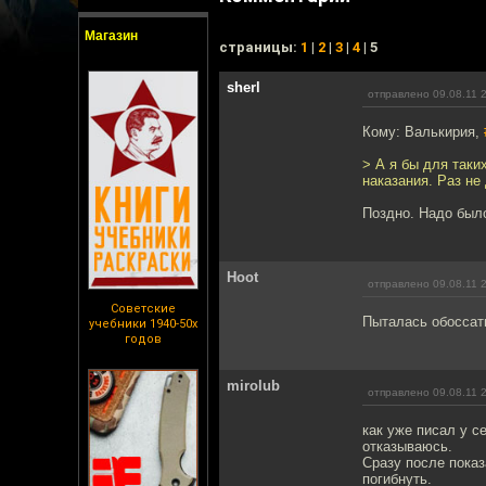
Магазин
cтраницы:
1
|
2
|
3
|
4
| 5
sherl
отправлено 09.08.11 
Кому: Валькирия,
> А я бы для таки
наказания. Раз не
Поздно. Надо было
Hoot
отправлено 09.08.11 
Советские
Пыталась обоссать
учебники 1940-50х
годов
mirolub
отправлено 09.08.11 
как уже писал у с
отказываюсь.
Сразу после показ
погибнуть.