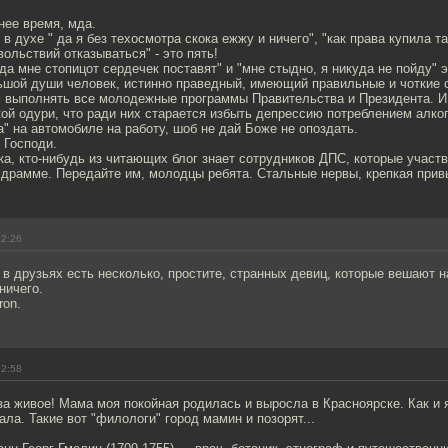
нее время, мда.
 духе " да я без техосмотра скока ежжу и ничего", "как права купила так
вольствий отказываться" - это пять!
 да мне стопицот сердечек поставят" и "мне стыдно, я никуда не пойду" 
ьшой души человек, истинно праведный, имеющий правильные и чоткие 
м выполнять все молодежные программы Правительства и Президента. 
ой одури, что ради них старается избыть депрессию потреблением алког
а" на автомобиле на работу, шоб не дай Боже не опоздать.
 Господи.
ка, кто-нибудь из читающих блог знает сотрудников ДПС, которые участ
 драмме. Передайте им, молодцы ребята. Стальные нервы, крепкая прив
22:26
е в друзьях есть несколько, простите, странных девиц, которые вешают 
ничего.
ron.
22:58
за живое! Мама моя покойная родилась и выросла в Красноярске. Как и я
ала. Такие вот "филологи" город мамин и позорят...