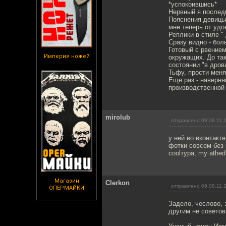
*успокоившись*
Нервный я послед
Пояснения девицы в
мне теперь от удо
Реплики в стиле "
Сразу видно - бол
Готовый с рвение
Империя ножей
окружащих. До так
состоянии "в дров
Тьфу, прости меня
Еще раз - наверня
производственной
mirolub
отправлено 09.08.11 
у ней во вконтакт
фотки совсем без 
coolтура, my athed
Магазин
Clerkon
отправлено 09.08.11 
ОПЕРМАЙКИ
Задело, чеслово, 
другим не советов