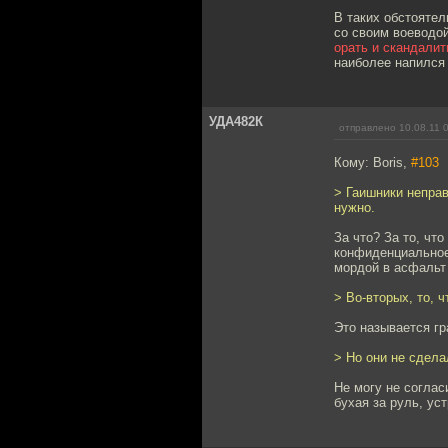
В таких обстояте
со своим воеводой
орать и скандалит
наиболее напился 
УДА482К
отправлено 10.08.11 
Кому: Boris,
#103
> Гаишники неправ
нужно.
За что? За то, чт
конфиденциальное
мордой в асфальт 
> Во-вторых, то, 
Это называется гр
> Но они не сдела
Не могу не соглас
бухая за руль, ус