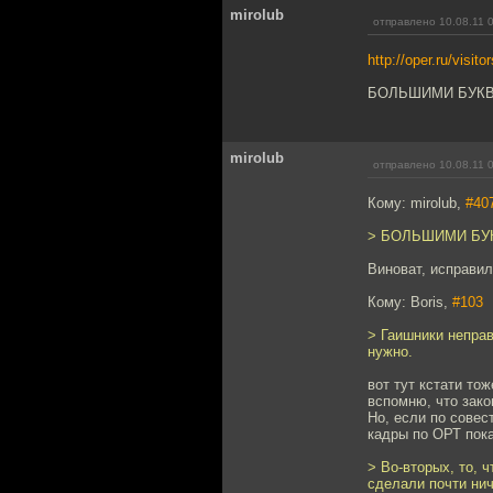
mirolub
отправлено 10.08.11 
http://oper.ru/visito
БОЛЬШИМИ БУКВА
mirolub
отправлено 10.08.11 
Кому: mirolub,
#40
> БОЛЬШИМИ БУК
Виноват, исправил
Кому: Boris,
#103
> Гаишники неправ
нужно.
вот тут кстати то
вспомню, что зако
Но, если по совес
кадры по ОРТ пока
> Во-вторых, то, 
сделали почти нич