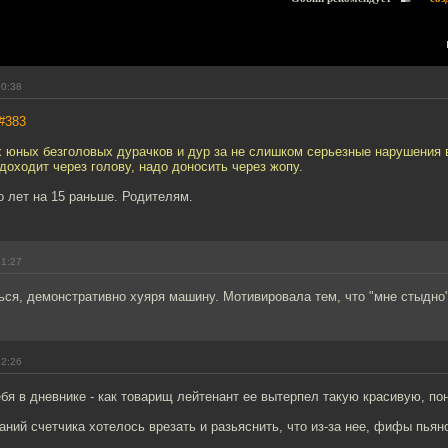
20:38
#383
х юных безголовых дурачков и дур за не слишком серьезные нарушения
 доходит через голову, надо доносить через жопу.
 лет на 15 раньше. Родителям.
21:27
ся, демонстративно хуяря машину. Мотивировала тем, что "мне стыдно"
22:26
ебя в дневнике - как товарищ лейтенант ее вытерпел такую красивую, по
аний счетчика хотелось врезать и разьяснить, что из-за нее, фифы пьян