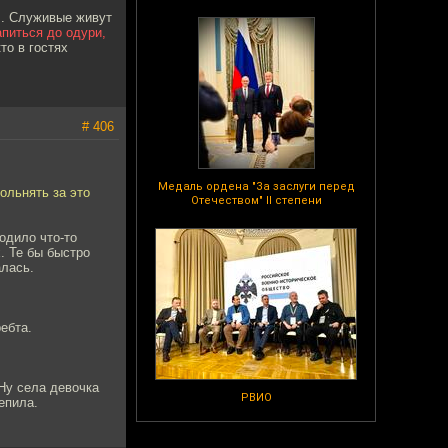
]
. Служивые живут
апиться до одури,
кто в гостях
# 406
Медаль ордена "За заслуги перед
ольнять за это
Отечеством" II степени
одило что-то
. Те бы быстро
алась.
ебта.
 Ну села девочка
РВИО
епила.