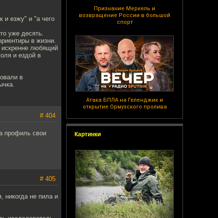
Признание Меркель и
возвращение России в большой
 и езжу" и "а чего
спорт
это уже десять.
ориентиры в жизни.
И искренне любящий
оля и ездой в
вовали в
ычка.
Атака БПЛА на Геленджик и
открытие Ормузского пролива
# 404
на профиль свои
Картинки
# 405
, никогда не пила и