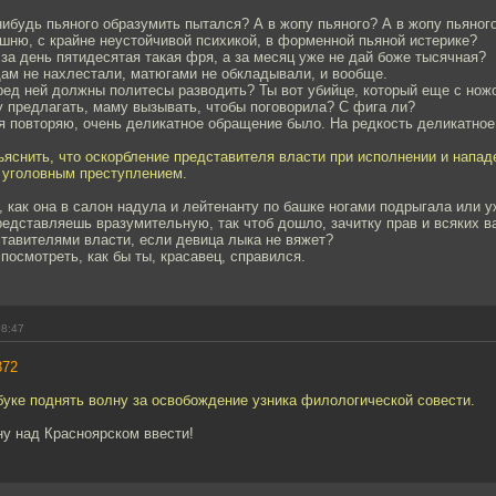
нибудь пьяного образумить пытался? А в жопу пьяного? А в жопу пьяного
шню, с крайне неустойчивой психикой, в форменной пьяной истерике?
о за день пятидесятая такая фря, а за месяц уже не дай боже тысячная?
щам не нахлестали, матюгами не обкладывали, и вообще.
ред ней должны политесы разводить? Ты вот убийце, который еще с ножо
 предлагать, маму вызывать, чтобы поговорила? С фига ли?
я повторяю, очень деликатное обращение было. На редкость деликатное
яснить, что оскорбление представителя власти при исполнении и напад
 уголовным преступлением.
о, как она в салон надула и лейтенанту по башке ногами подрыгала или 
редставляешь вразумительную, так чтоб дошло, зачитку прав и всяких в
тавителями власти, если девица лыка не вяжет?
посмотреть, как бы ты, красавец, справился.
08:47
372
уке поднять волну за освобождение узника филологической совести.
ну над Красноярском ввести!