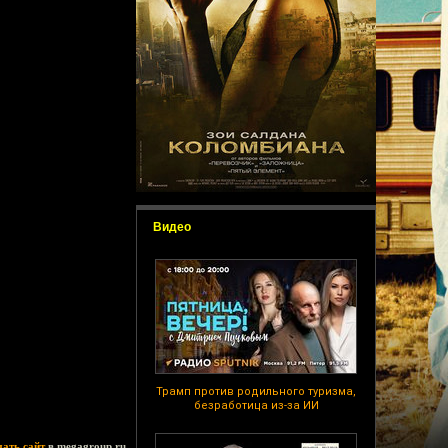
Видео
Трамп против родильного туризма,
безработица из-за ИИ
дать сайт
в megagroup.ru